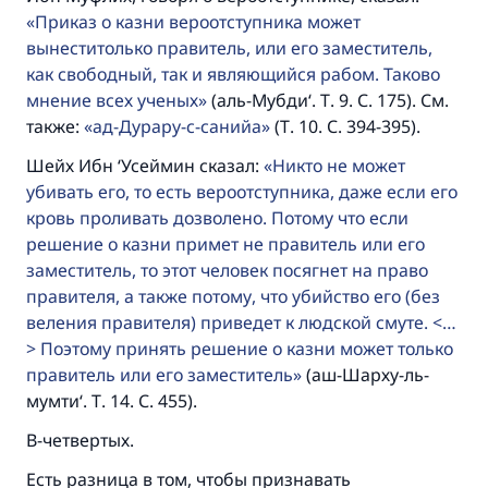
Приказ о казни вероотступника может
вынеститолько правитель, или его заместитель,
как свободный, так и являющийся рабом. Таково
мнение всех ученых
(аль-Мубди‘. Т. 9. С. 175). См.
также:
ад-Дурару-с-санийа
(Т. 10. С. 394-395).
Шейх Ибн ‘Усеймин сказал:
Никто не может
убивать его, то есть вероотступника, даже если его
кровь проливать дозволено. Потому что если
решение о казни примет не правитель или его
заместитель, то этот человек посягнет на право
правителя, а также потому, что убийство его (без
веления правителя) приведет к людской смуте. <…
> Поэтому принять решение о казни может только
правитель или его заместитель
(аш-Шарху-ль-
мумти‘. Т. 14. С. 455).
В-четвертых.
Есть разница в том, чтобы признавать