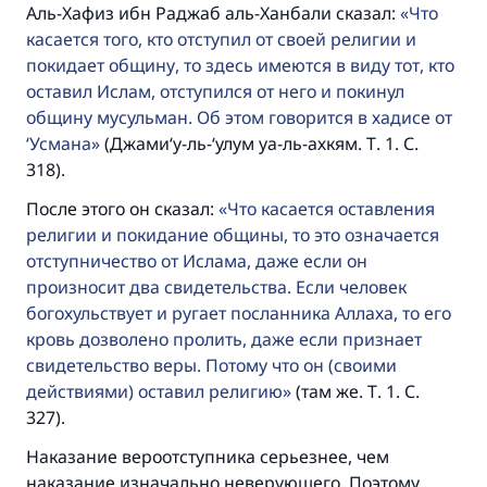
Аль-Хафиз ибн Раджаб аль-Ханбали сказал:
Что
касается того, кто отступил от своей религии и
покидает общину, то здесь имеются в виду тот, кто
оставил Ислам, отступился от него и покинул
общину мусульман. Об этом говорится в хадисе от
‘Усмана
(Джами‘у-ль-‘улум уа-ль-ахкям. Т. 1. С.
318).
После этого он сказал:
Что касается оставления
религии и покидание общины, то это означается
отступничество от Ислама, даже если он
произносит два свидетельства. Если человек
богохульствует и ругает посланника Аллаха, то его
кровь дозволено пролить, даже если признает
свидетельство веры. Потому что он (своими
действиями) оставил религию
(там же. Т. 1. С.
327).
Наказание вероотступника серьезнее, чем
наказание изначально неверующего. Поэтому,