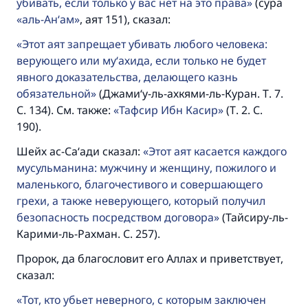
убивать, если только у вас нет на это права
(сура
аль-Ан‘ам
, аят 151), сказал:
Этот аят запрещает убивать любого человека:
верующего или му‘ахида, если только не будет
явного доказательства, делающего казнь
обязательной
(Джами‘у-ль-ахкями-ль-Куран. Т. 7.
С. 134). См. также:
Тафсир Ибн Касир
(Т. 2. С.
190).
Шейх ас-Са‘ади сказал:
Этот аят касается каждого
мусульманина: мужчину и женщину, пожилого и
маленького, благочестивого и совершающего
грехи, а также неверующего, который получил
безопасность посредством договора
(Тайсиру-ль-
Карими-ль-Рахман. С. 257).
Пророк, да благословит его Аллах и приветствует,
сказал:
Тот, кто убьет неверного, с которым заключен