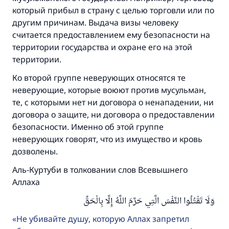
«Указавшему на благое (полагается) такая
который прибыл в страну с целью торговли или по
же награда как и совершившему его»
другим причинам. Выдача визы человеку
считается предоставлением ему безопасности на
(МУСЛИМ, № 1893).
территории государства и охране его на этой
территории.
Участвуйте сейчас!
Ко второй группе неверующих относятся те
неверующие, которые воюют против мусульман,
те, с которыми нет ни договора о ненападении, ни
договора о защите, ни договора о предоставлении
безопасности. Именно об этой группе
неверующих говорят, что из имущество и кровь
дозволены.
Аль-Куртуби в толковании слов Всевышнего
Аллаха
وَلَا تَقْتُلُوا النَّفْسَ الَّتِي حَرَّمَ اللَّهُ إِلَّا بِالْحَقِّ
Не убивайте душу, которую Аллах запретил