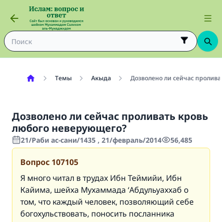
Темы
Акыда
Дозволено ли сейчас пролива
Дозволено ли сейчас проливать кровь
любого неверующего?
21/Раби ас-сани/1435 , 21/февраль/2014
56,485
Вопрос
107105
Я много читал в трудах Ибн Теймийи, Ибн
Кайима, шейха Мухаммада ‘Абдульуаххаб о
том, что каждый человек, позволяющий себе
богохульствовать, поносить посланника