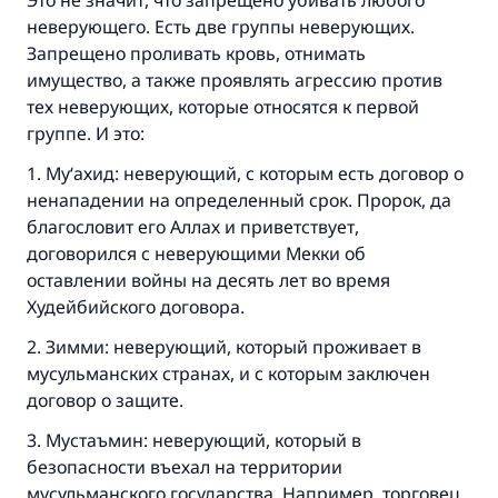
Это не значит, что запрещено убивать любого
неверующего. Есть две группы неверующих.
Запрещено проливать кровь, отнимать
имущество, а также проявлять агрессию против
тех неверующих, которые относятся к первой
группе. И это:
1. Му‘ахид: неверующий, с которым есть договор о
ненападении на определенный срок. Пророк, да
благословит его Аллах и приветствует,
договорился с неверующими Мекки об
оставлении войны на десять лет во время
Худейбийского договора.
Ответ № 110845 помог сохранить
2. Зимми: неверующий, который проживает в
мусульманских странах, и с которым заключен
брак.
договор о защите.
Помогите нам предоставить ответы Умме
3. Мустаъмин: неверующий, который в
Посланник Аллаха, мир ему и
безопасности въехал на территории
благословение, сказал:
мусульманского государства. Например, торговец,