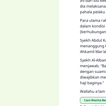
Ini dari sisi 
dia melaksana
pahala pelaku 
Para ulama ra
dalam kondisi
(berhubungan 
Syekh Abdul K
menanggung bi
Ahkamil Mar’ah
Syekh Al-Alban
menjawab, “Bah
dengan suami.
diwajibkan me
haji baginya."
Wallahu a'lam 
Cara Wanita Be