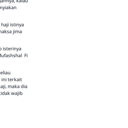
gannya, kalau
-nyiakan
aji istinya
maksa jima
 isterinya
ufashshal Fi
eliau
ni terkait
aji, maka dia
idak wajib