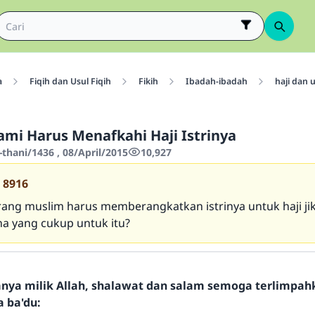
a
Fiqih dan Usul Fiqih
Fikih
Ibadah-ibadah
haji dan
mi Harus Menafkahi Haji Istrinya
thani/1436 , 08/April/2015
10,927
8916
ang muslim harus memberangkatkan istrinya untuk haji jik
na yang cukup untuk itu?
hanya milik Allah, shalawat dan salam semoga terlimpa
a ba'du: