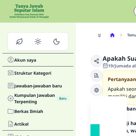
Tem
Apakah Sua
Akun saya
19/Jumada al-
Struktur Kategori
Pertanyaan
Jawaban-jawaban baru
Apakah seor
Kumpulan Jawaban
memiliki da
Baru
Terpenting
Teks Jawaban
Berkas Ilmiah
Segala puji 
Artikel
Rasulullah, w