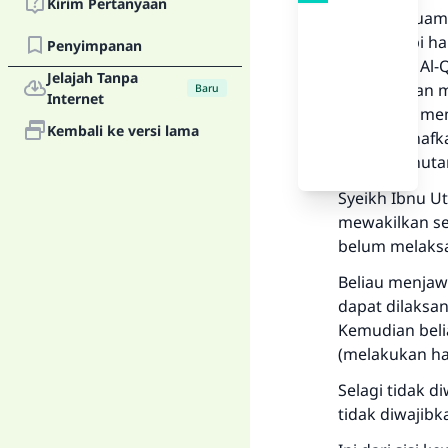
Kirim Pertanyaan
Seorang suami
Akan tetapi ha
Penyimpanan
dilakukan. Al-
Jelajah Tanpa
menetapkan ma
Baru
Internet
dihalalkan me
Kembali ke versi lama
memberi nafkah
melunasi huta
Syeikh Ibnu Ut
mewakilkan se
belum melaksa
Beliau menjawa
dapat dilaksa
Kemudian beli
(melakukan hal 
Selagi tidak d
tidak diwajibk