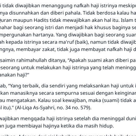
 tidak diwajibkan menanggung nafkah haji istrinya meskipu
nya disunnahkan dan diberi pahala. Tidak berdosa kalau hal
Quran maupun Hadits tidak mewajibkan akan hal itu. Islam 
har bagi seorang istri dan menjadi hak khusus baginya s
mpergunakan hartanya. Yang diwajibkan bagi seorang sua
 kepada istrinya secara ma'ruf (baik), namun tidak diwaji
ngnya, membayar zakat, tidak juga membayat nafkah haji d
saimin rahimahullah ditanya, “Apakah suami akan diberi pa
seorang untuk melakukan haji istrinya yang telah meningg
nakan haji?"
b, “Yang terbaik, dia sendiri yang melaksankan haji untuk 
Jawaban no. 110845 menyelamatkan
nkan manasiknya secara sempurna sesuai dengan keingina
au mengatakan. Kalau soal kewajiban, maka (suami) tidak 
pernikahan.
itu)." (Al-Liqa As-Syahri, no. 34 no. 579).
Bantu kami dalam memberikan jawaban untuk umat
iwajibkan mengqada haji istrinya setelah dia meninggal dun
an juga membiayai hajinya ketika dia masih hidup.
Rasulullah ﷺ bersabda