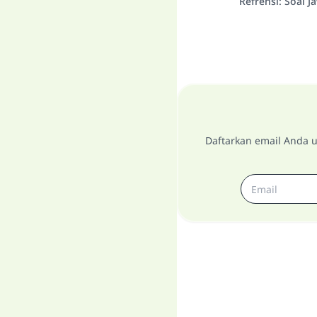
Refrensi
:
Soal J
Daftarkan email Anda u