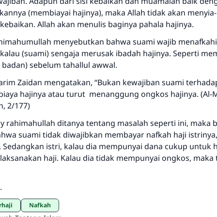
"Siapa yang menunjukkan suatu kebaikan, meka dia akan
kewajiban. Adapun dari sisi kebaikan dan muamalah baik den
mendapatkan pahala yang sama dengan orang yang
kannya (membiayai hajinya), maka Allah tidak akan menyia
melakukannya"
kebaikan. Allah akan menulis baginya pahala hajinya.
MUSLIM, 1893
himahumullah menyebutkan bahwa suami wajib menafkahi h
 kalau (suami) sengaja merusak ibadah hajinya. Seperti me
badan) sebelum tahallul awwal.
Saham
arim Zaidan mengatakan, “Bukan kewajiban suami terhadap
aya hajinya atau turut menanggung ongkos hajinya. (Al-M
, 2/177)
y rahimahullah ditanya tentang masalah seperti ini, maka b
wa suami tidak diwajibkan membayar nafkah haji istrinya, i
 Sedangkan istri, kalau dia mempunyai dana cukup untuk h
laksanakan haji. Kalau dia tidak mempunyai ongkos, maka t
.
rhaji
Nafkah