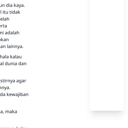
n dia kaya.
 itu tidak
telah
erta
mi adalah
bkan
an lainnya.
hala kalau
al dunia dan
istirnya agar
nnya.
ada kewajiban
ia, maka