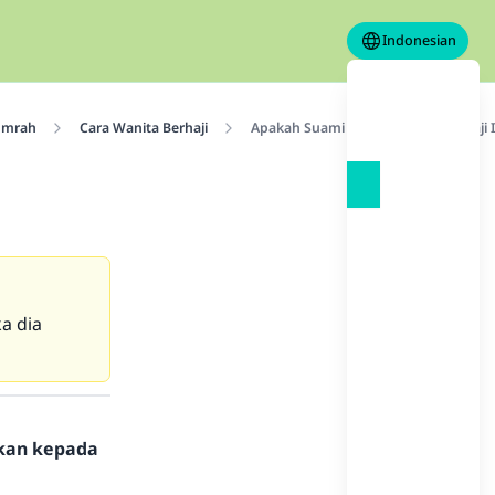
Indonesian
 umrah
Cara Wanita Berhaji
Apakah Suami Harus Menafkahi Haji I
a dia
hkan kepada