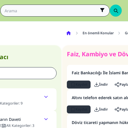
En önemli Konular
G
Faiz, Kambiyo ve Döv
acı
Faiz Bankacılığı İle İslami B
Kaydet
İndir
Payl
Altını telefon ederek satın 
 Kategoriler
:
9
Kaydet
İndir
Payl
rın Daveti
Döviz ticareti yapmanın hü
2
Alt Kategoriler
:
3