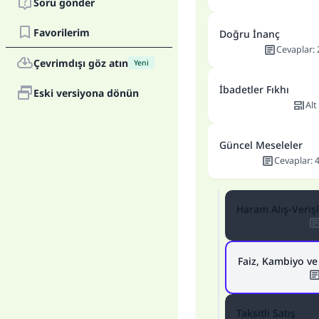
Soru gönder
Favorilerim
Doğru İnanç
Cevaplar
:
Çevrimdışı göz atın
Yeni
İbadetler Fıkhı
Eski versiyona dönün
Alt
Güncel Meseleler
Cevaplar
:
Haram Alış-Veriş
Faiz, Kambiyo ve 
Taksitli Satış