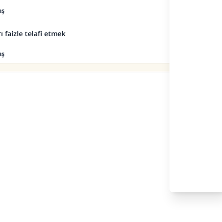
aş
ı faizle telafi etmek
aş