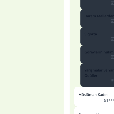
Haram Mallardan
Sigorta
Her
Görevlerin hükm
Yarışmalar ve Ya
Ödüller
Müslüman Kadın
Alt