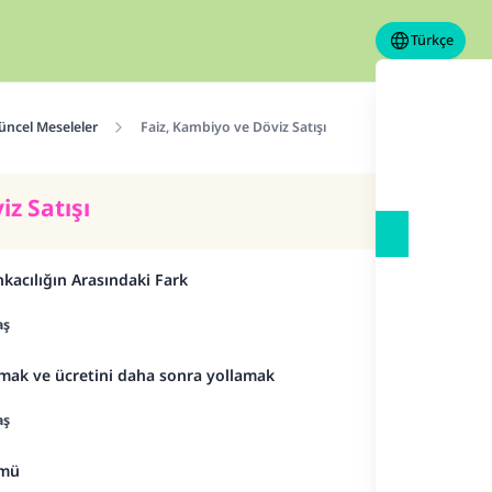
Türkçe
üncel Meseleler
Faiz, Kambiyo ve Döviz Satışı
iz Satışı
ankacılığın Arasındaki Fark
aş
almak ve ücretini daha sonra yollamak
aş
kmü