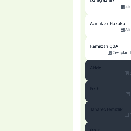
Danışmanlık
Alt
Azınlıklar Hukuku
Alt
Ramazan Q&A
Cevaplar
:
Akide
Fıkıh
Taharet/Temizlik
Oruç