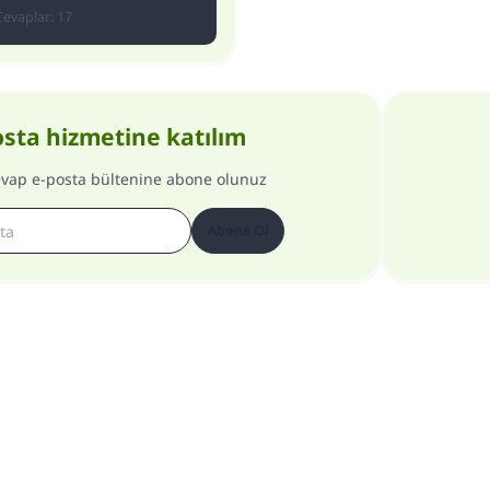
Cevaplar
:
17
osta hizmetine katılım
evap e-posta bültenine abone olunuz
Abone Ol
Site hakkında
Genel Müdür hakkında
Gizlilik Politikası