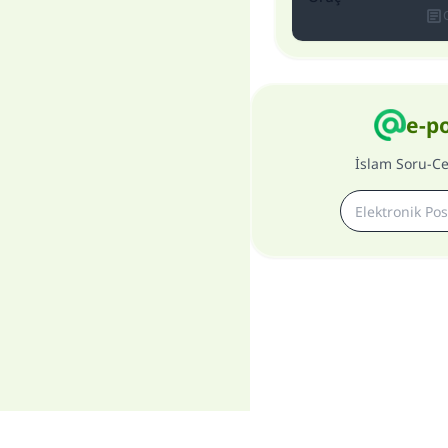
e-p
İslam Soru-C