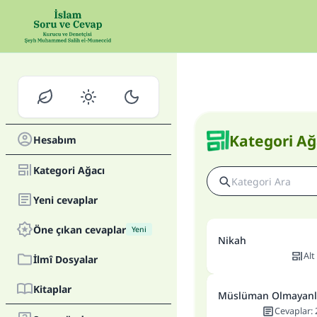
Kategori Ağ
Hesabım
Kategori Ağacı
Yeni cevaplar
Öne çıkan cevaplar
Yeni
Nikah
Alt
İlmî Dosyalar
Kitaplar
Müslüman Olmayanla
Cevaplar
: