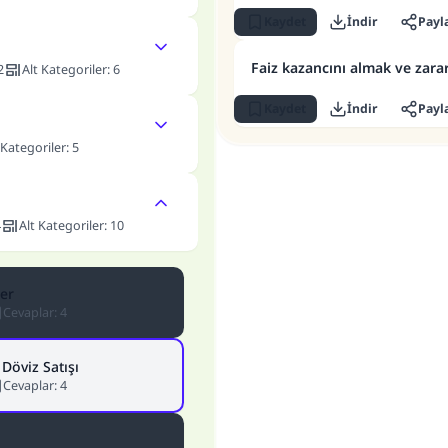
Kaydet
İndir
Payl
Faiz kazancını almak ve zarar
2
Alt Kategoriler
:
6
Kaydet
İndir
Payl
 Kategoriler
:
5
4
Alt Kategoriler
:
10
ler
Cevaplar
:
4
Döviz Satışı
Cevaplar
:
4