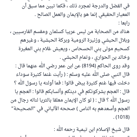
في الفضل والدرجة لمجرد ذلك ، فكما تبين مما سبق أن
المعيار الحقيقي إنما هو بالإيمان والعمل الصالح .
رابعا :
هناك من الصحابة من ليس عربيا كسلمان ومقسم الفارسيين ،
وبلال الحبشي وزنيرة الرومية وبركة الحبشية ، وغيرهم
كسحيم مولى بني الحسحاس ، ويعيش غلام بني المغيرة
وخالد بن الحواري ، وتمام الحبشي .
وقد روى الحاكم (8194) عن ابن عمر رضي الله عنهما قال :
قال النبي صلى الله عليه وسلم : ( رأيت غنما كثيرة سوداء
دخلت فيها غنم كثيرة بيض قالوا : فما أولته يا رسول الله ؟
قال : العجم يشركونكم في دينكم وأنسابكم قالوا : العجم يا
رسول الله ؟ قال : ( لو كان الإيمان معلقا بالثريا لناله رجال من
العجم وأسعدهم به الناس ) صححه الألباني في "الصحيحة"
(1018) .
قال شيخ الإسلام ابن تيمية رحمه الله :