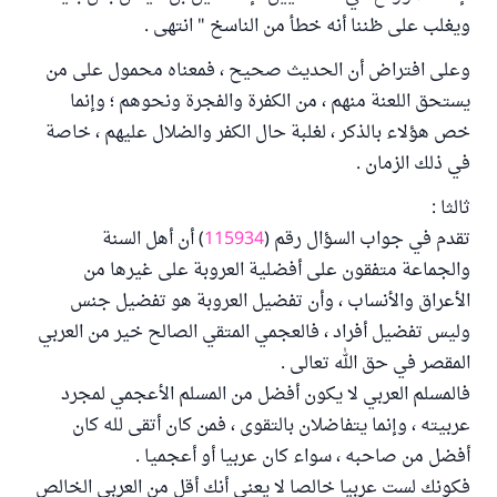
ويغلب على ظننا أنه خطأ من الناسخ " انتهى .
وعلى افتراض أن الحديث صحيح ، فمعناه محمول على من
يستحق اللعنة منهم ، من الكفرة والفجرة ونحوهم ؛ وإنما
خص هؤلاء بالذكر ، لغلبة حال الكفر والضلال عليهم ، خاصة
في ذلك الزمان .
ثالثا :
تقدم في جواب السؤال رقم (
115934
) أن أهل السنة
والجماعة متفقون على أفضلية العروبة على غيرها من
الأعراق والأنساب ، وأن تفضيل العروبة هو تفضيل جنس
وليس تفضيل أفراد ، فالعجمي المتقي الصالح خير من العربي
المقصر في حق الله تعالى .
فالمسلم العربي لا يكون أفضل من المسلم الأعجمي لمجرد
عربيته ، وإنما يتفاضلان بالتقوى ، فمن كان أتقى لله كان
أفضل من صاحبه ، سواء كان عربيا أو أعجميا .
فكونك لست عربيا خالصا لا يعني أنك أقل من العربي الخالص