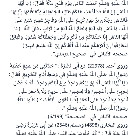
اللَّهُ عَلَيْهِ وَسَلَّمَ خَطَبَ النَّاسَ يَوْمَ فَتْحِ مَكَّةَ فَقَالَ : ( يَا أَيُّهَا
النَّاسُ إِنَّ اللَّهَ قَدْ أَذْهَبَ عَنْكُمْ عُبِّيَّةَ الْجَاهِلِيَّةِ وَتَعَاظُمَهَا بِآبَائِهَا ،
فَالنَّاسُ رَجُلَانِ بَرٌّ تَقِيٌّ كَرِيمٌ عَلَى اللَّهِ وَفَاجِرٌ شَقِيٌّ هَيِّنٌ عَلَى
اللَّهِ ، وَالنَّاسُ بَنُو آدَمَ وَخَلَقَ اللَّهُ آدَمَ مِنْ تُرَابٍ ، قَالَ اللَّهُ : ( يَا
أَيُّهَا النَّاسُ إِنَّا خَلَقْنَاكُمْ مِنْ ذَكَرٍ وَأُنْثَى وَجَعَلْنَاكُمْ شُعُوبًا وَقَبَائِلَ
لِتَعَارَفُوا إِنَّ أَكْرَمَكُمْ عِنْدَ اللَّهِ أَتْقَاكُمْ إِنَّ اللَّهَ عَلِيمٌ خَبِيرٌ )
صححه الألباني في "صحيح الترمذي" .
وروى أحمد (22978) عَنْ أَبِي نَضْرَةَ : " حَدَّثَنِي مَنْ سَمِعَ خُطْبَةَ
رَسُولِ اللَّهِ صَلَّى اللَّهُ عَلَيْهِ وَسَلَّمَ فِي وَسَطِ أَيَّامِ التَّشْرِيقِ فَقَالَ :
( يَا أَيُّهَا النَّاسُ أَلَا إِنَّ رَبَّكُمْ وَاحِدٌ وَإِنَّ أَبَاكُمْ وَاحِدٌ ، أَلَا لَا فَضْلَ
لِعَرَبِيٍّ عَلَى أَعْجَمِيٍّ وَلَا لِعَجَمِيٍّ عَلَى عَرَبِيٍّ وَلَا لِأَحْمَرَ عَلَى
أَسْوَدَ وَلَا أَسْوَدَ عَلَى أَحْمَرَ إِلَّا بِالتَّقْوَى ، أَبَلَّغْتُ ؟ ) قَالُوا : بَلَّغَ
رَسُولُ اللَّهِ صَلَّى اللَّهُ عَلَيْهِ وَسَلَّمَ ".
صححه الألباني في "الصحيحة" (6/199) .
وروى البخاري (4898) ومسلم (2546) عَنْ أَبِي هُرَيْرَةَ رَضِيَ
اللَّهُ عَنْهُ قَالَ : " كُنَّا جُلُوسًا عِنْدَ النَّبِيِّ صَلَّى اللَّهُ عَلَيْهِ وَسَلَّمَ