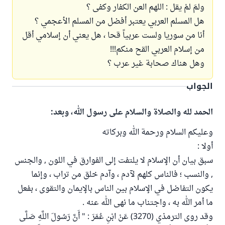
ولمَ لمْ يقل : اللهم العن الكفار وكفى ؟
هل المسلم العربي يعتبر أفضل من المسلم الأعجمي ؟
أنا من سوريا ولست عربياً قحا ، هل يعني أن إسلامي أقل
من إسلام العربي القح منكم!!!
وهل هناك صحابة غير عرب ؟
الجواب
الحمد لله والصلاة والسلام على رسول الله، وبعد:
وعليكم السلام ورحمة الله وبركاته
أولا :
سبق بيان أن الإسلام لا يلتفت إلى الفوارق في اللون , والجنس
, والنسب ؛ فالناس كلهم لآدم ، وآدم خلق من تراب ، وإنما
يكون التفاضل في الإسلام بين الناس بالإيمان والتقوى ، بفعل
ما أمر الله به ، واجتناب ما نهى الله عنه .
وقد روى الترمذي (3270) عَنْ ابْنِ عُمَرَ : " أَنَّ رَسُولَ اللَّهِ صَلَّى