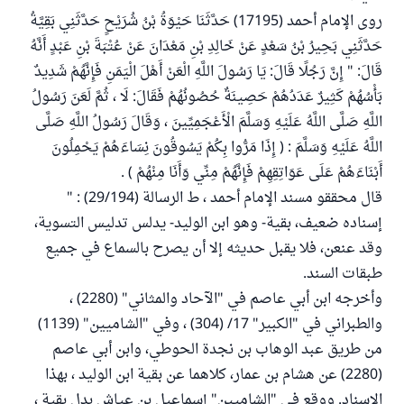
روى الإمام أحمد (17195) حَدَّثَنَا حَيْوَةُ بْنُ شُرَيْحٍ حَدَّثَنِي بَقِيَّةُ
حَدَّثَنِي بَحِيرُ بْنُ سَعْدٍ عَنْ خَالِدِ بْنِ مَعْدَانَ عَنْ عُتْبَةَ بْنِ عَبْدٍ أَنَّهُ
قَالَ: " إِنَّ رَجُلًا قَالَ: يَا رَسُولَ اللَّهِ الْعَنْ أَهْلَ الْيَمَنِ فَإِنَّهُمْ شَدِيدٌ
بَأْسُهُمْ كَثِيرٌ عَدَدُهُمْ حَصِينَةٌ حُصُونُهُمْ فَقَالَ: لَا ، ثُمَّ لَعَنَ رَسُولُ
اللَّهِ صَلَّى اللَّهُ عَلَيْهِ وَسَلَّمَ الْأَعْجَمِيِّينَ ، وَقَالَ رَسُولُ اللَّهِ صَلَّى
اللَّهُ عَلَيْهِ وَسَلَّمَ : ( إِذَا مَرُّوا بِكُمْ يَسُوقُونَ نِسَاءَهُمْ يَحْمِلُونَ
أَبْنَاءَهُمْ عَلَى عَوَاتِقِهِمْ فَإِنَّهُمْ مِنِّي وَأَنَا مِنْهُمْ ) .
قال محققو مسند الإمام أحمد ، ط الرسالة (29/194) : "
إسناده ضعيف، بقية- وهو ابن الوليد- يدلس تدليس التسوية،
وقد عنعن، فلا يقبل حديثه إلا أن يصرح بالسماع في جميع
طبقات السند.
وأخرجه ابن أبي عاصم في "الآحاد والمثاني" (2280) ،
والطبراني في "الكبير" 17/ (304) ، وفي "الشاميين" (1139)
من طريق عبد الوهاب بن نجدة الحوطي، وابن أبي عاصم
(2280) عن هشام بن عمار، كلاهما عن بقية ابن الوليد ، بهذا
الإسناد. ووقع في "الشاميين" إسماعيل بن عياش بدل بقية ،