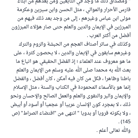
" ومصداق ذلك ما وجد في التابعين ومن بعدهم من أبناء
فارس الأحرار والموالي ، مثل الحسن وابن سيرين وعكرمة
مولى ابن عباس وغيرهم ، إلى من وجد بعد ذلك فيهم من
المبرزين في الإيمان والدين والعلم حتى صار هؤلاء المبرزون
أفضل من أكثر العرب .
وكذلك في سائر أصناف العجم من الحبشة والروم والترك
وغيرهم سابقون في الإيمان والدين ، لا يحصون كثرة ، على
ما هو معروف عند العلماء ؛ إذ الفضل الحقيقي هو اتباع ما
بعث الله به محمدا صلى الله عليه وسلم من الإيمان والعلم
باطنا وظاهرا ، فكل من كان فيه أمكن ، كان أفضل ، والفضل
إنما هو بالأسماء المحمودة في الكتاب والسنة ، مثل الإسلام
والإيمان والبر والتقوى والعلم والعمل الصالح والإحسان ونحو
ذلك ، لا بمجرد كون الإنسان عربيا أو عجميا أو أسود أو أبيض
، ولا بكونه قرويا أو بدويا " انتهى من "اقتضاء الصراط" (ص
145) .
والله تعالى أعلم .