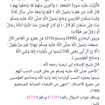
فَأُنْزِلَتْ عَلَيْهِ سُورَةُ الْجُمُعَةِ : ( وَآخَرِينَ مِنْهُمْ لَمَّا يَلْحَقُوا بِهِمْ )
قَالَ قُلْتُ مَنْ هُمْ يَا رَسُولَ اللَّهِ ؟ فَلَمْ يُرَاجِعْهُ حَتَّى سَأَلَ ثَلَاثًا
وَفِينَا سَلْمَانُ الْفَارِسِيُّ وَضَعَ رَسُولُ اللَّهِ صَلَّى اللَّهُ عَلَيْهِ وَسَلَّمَ
يَدَهُ عَلَى سَلْمَانَ ثُمَّ قَالَ : ( لَوْ كَانَ الْإِيمَانُ عِنْدَ الثُّرَيَّا لَنَالَهُ رِجَالٌ
أَوْ رَجُلٌ مِنْ هَؤُلَاءِ) .
وروى البخاري (5990) ومسلم (215) عَنْ عَمْرِو بْنِ الْعَاصِ قَالَ
: سَمِعْتُ رَسُولَ اللَّهِ صَلَّى اللَّهُ عَلَيْهِ وَسَلَّمَ جِهَارًا غَيْرَ سِرٍّ يَقُولُ :
( أَلَا إِنَّ آلَ أَبِي يَعْنِي فُلَانًا لَيْسُوا لِي بِأَوْلِيَاءَ إِنَّمَا وَلِيِّيَ اللَّهُ
وَصَالِحُ الْمُؤْمِنِينَ ) .
قال شيخ الإسلام ابن تيمية رحمه الله :
" فأخبر صلى الله عليه وسلم عن بطن قريب النسب أنهم
ليسوا بمجرد النسب أولياءه إنما وليه الله وصالحو المؤمنين
من جميع الأصناف " انتهى من اقتضاء الصراط المستقيم
(144) .
وينظر جواب السؤال رقم (
12391
) ورقم (
3793
) .
ثانيا :