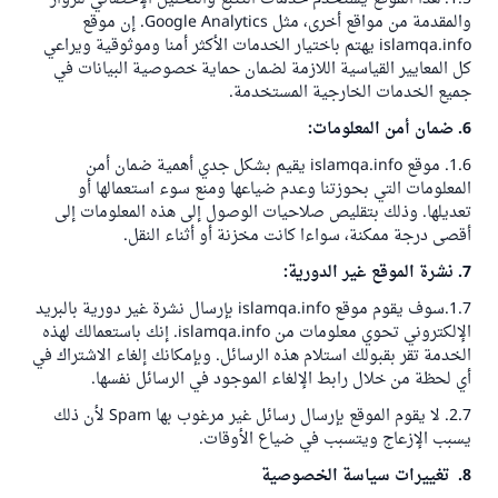
والمقدمة من مواقع أخرى، مثل
Google Analytics.
إن موقع
islamqa.info
يهتم باختيار الخدمات الأكثر أمنا وموثوقية ويراعي
كل المعايير القياسية اللازمة لضمان حماية خصوصية البيانات في
جميع الخدمات الخارجية المستخدمة.
6. ضمان أمن المعلومات:
1.6. موقع
islamqa.info
يقيم بشكل جدي أهمية ضمان أمن
المعلومات التي بحوزتنا وعدم ضياعها ومنع سوء استعمالها أو
تعديلها. وذلك بتقليص صلاحيات الوصول إلى هذه المعلومات إلى
أقصى درجة ممكنة، سواءا كانت مخزنة أو أثناء النقل.
7. نشرة الموقع غير الدورية:
1.7.سوف يقوم موقع
islamqa.info
بإرسال نشرة غير دورية بالبريد
الإلكتروني تحوي معلومات من
islamqa.info.
إنك باستعمالك لهذه
الخدمة تقر بقبولك استلام هذه الرسائل. وبإمكانك إلغاء الاشتراك في
أي لحظة من خلال رابط الإلغاء الموجود في الرسائل نفسها.
2.7. لا يقوم الموقع بإرسال رسائل غير مرغوب بها
Spam
لأن ذلك
يسبب الإزعاج ويتسبب في ضياع الأوقات.
8. تغييرات سياسة الخصوصية