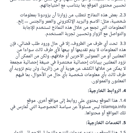
تحسين محتوى الموقع بما يتناسب مع احتياجاتهم.
2.3. بعض هذه النماذج تتطلب من زوارنا أن يزودونا بمعلومات
شخصية، مثل: الاسم والبريد الإلكتروني والعمر والجنس ،،، إلخ.
المعلومات التي تجمع من خلال هذه النماذج تستخدم للإجابة
والتواصل مع الزوار وتحسين تجربة المستخدم.
3.3 تحت أي ظرف من الظروف، إلا في حال ورود طلب قضائي، فإن
هذه المعلومات لا يتم تقديمها أو بيعها لأي طرف ثالث سواءا من
المعلنين أو من الممولين الآخرين أو خلافهم، ولكن من الممكن أن
نزود المعلنين ببيانات إحصائية مختصرة في صيغة إحصائية مجمعة
لا يمكن من خلالها الكشف عن هوية أي من زائرينا، ولن يتم تزويد أي
طرف ثالث بأي معلومات شخصية بأي حال من الأحوال، بما فيهم
المعلنون والممولون.
4. الروابط الخارجية:
1.4. هذا الموقع يحتوي على روابط إلى مواقع أخرى. موقع
islamqa.info
ليس مسئولاً عن سياسة الخصوصية التي تُمارس في
تلك المواقع أو محتواها.
5. الخدمات الخارجية:
1.5. هذا الموقع يستخدم خدمات التتبع والتحليل الإحصائي للزوار