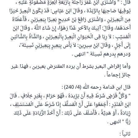
قال : " وَاشْتَرَى ابْنُ عُمَرَ رَاحِلَةً بِأَرْبَعَةِ أَبْعِرَةٍ مَضْمُونَةٍ عَلَيْهِ ،
يُوفِيهَا صَاحِبَهَا بِالرَّبَذَة ، وَقَالَ ابْنُ عَبَّاسٍ: قَدْ يَكُونُ الْبَعِيرُ خَيْرًا
مِنَ الْبَعِيرَيْنِ ، وَاشْتَرَى رَافِعُ بْنُ خَدِيجٍ بَعِيرًا بِبَعِيرَيْنِ ، فَأَعْطَاهُ
أَحَدَهُمَا، وَقَالَ: آتِيكَ بِالآخَرِ غَدًا رَهْوًا، إِنْ شَاءَ اللَّهُ ، وَقَالَ ابْنُ
الْمُسَيَّبِ : لاَ رِبَا فِى الْحَيَوَانِ الْبَعِيرُ بِالْبَعِيرَيْنِ ، وَالشَّاةُ بِالشَّاتَيْنِ
إِلَى أَجَلٍ ، وَقَالَ ابْنُ سِيرِينَ: لاَ بَأْسَ بِبَعِيرٍ بِبَعِيرَيْنِ نَسِيئَة ً،
وَدرهم بِدرهم نَسِيئَة " انتهى .
وأما إقراض البعير بشرط أن يرده المقترض بعيرين ، فهذا غير
جائز إجماعاً .
قال ابن قدامة رحمه الله (4/ 240) :
" وَكُلُّ قَرْضٍ شَرَطَ فِيهِ أَنْ يَزِيدَهُ ، فَهُوَ حَرَامٌ ، بِغَيْرِ خِلَافٍ . قَالَ
ابْنُ الْمُنْذِرِ : أَجْمَعُوا عَلَى أَنَّ الْمُسَلِّفَ إذَا شَرَطَ عَلَى الْمُسْتَسْلِفِ ،
زِيَادَةً ، أَوْ هَدِيَّةً ، فَأَسْلَفَ عَلَى ذَلِكَ : أَنَّ أَخْذَ الزِّيَادَةِ عَلَى ذَلِكَ
رَبًّا " انتهى .
ثانياً :