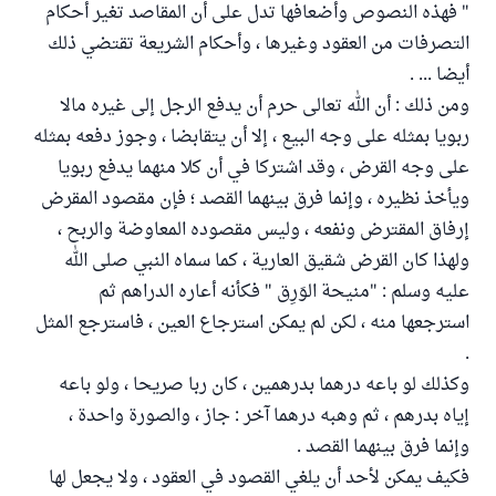
" فهذه النصوص وأضعافها تدل على أن المقاصد تغير أحكام
التصرفات من العقود وغيرها ، وأحكام الشريعة تقتضي ذلك
أيضا ... .
ومن ذلك : أن الله تعالى حرم أن يدفع الرجل إلى غيره مالا
ربويا بمثله على وجه البيع ، إلا أن يتقابضا ، وجوز دفعه بمثله
على وجه القرض ، وقد اشتركا في أن كلا منهما يدفع ربويا
ويأخذ نظيره ، وإنما فرق بينهما القصد ؛ فإن مقصود المقرض
إرفاق المقترض ونفعه ، وليس مقصوده المعاوضة والربح ،
ولهذا كان القرض شقيق العارية ، كما سماه النبي صلى الله
عليه وسلم : "منيحة الوَرِق " فكأنه أعاره الدراهم ثم
استرجعها منه ، لكن لم يمكن استرجاع العين ، فاسترجع المثل
.
وكذلك لو باعه درهما بدرهمين ، كان ربا صريحا ، ولو باعه
إياه بدرهم ، ثم وهبه درهما آخر : جاز ، والصورة واحدة ،
وإنما فرق بينهما القصد .
فكيف يمكن لأحد أن يلغي القصود في العقود ، ولا يجعل لها