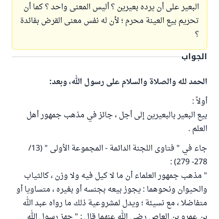
البعير على أن يرده بعيرين ؟ أليس المعنى واحد ؟ كما أن
تحريم بيع العينة محرم ؛ لأن له نفس معنى القرض بفائدة
؟
الجواب
الحمد لله والصلاة والسلام على رسول الله، وبعد:
أولاً :
بيع البعير بالبعيرين إلى أجل ، جائز في مذهب جمهور أهل
العلم .
جاء في " فتاوى اللجنة الدائمة - المجموعة الأولى " (13/
278- 279) :
" مذهب جمهور العلماء أن ما لا كيل فيه ولا وزن ، كالثياب
والحيوان ونحوهما : يجوز بيعه بجنسه أو بغيره ، متساويا أو
متفاضلا ، مع نسيئة ؛ ويدل لمشروعية ذلك ما رواه عبد الله
بن عمرو بن العاص رضي الله عنهما قال : " جهز رسول الله