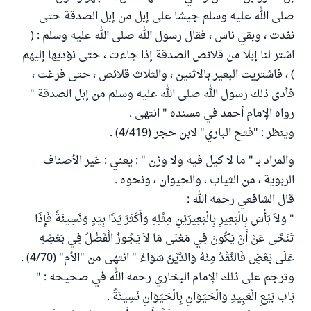
صلى الله عليه وسلم جيشا على إبل من إبل الصدقة حتى
نفدت ، وبقي ناس ، فقال رسول الله صلى الله عليه وسلم : (
اشتر لنا إبلا من قلائص الصدقة إذا جاءت ، حتى نؤديها إليهم
) ، فاشتريت البعير بالاثنين ، والثلاث قلائص ، حتى فرغت ،
فأدى ذلك رسول الله صلى الله عليه وسلم من إبل الصدقة "
رواه الإمام أحمد في مسنده " انتهى .
وينظر : "فتح الباري" لابن حجر (4/419) .
والمراد بـ " ما لا كيل فيه ولا وزن " : يعني : غير الأصناف
الربوية ، من الثياب ، والحيوان ، ونحوه .
قال الشافعي رحمه الله :
" وَلاَ بَأْسَ بِالْبَعِيرِ بِالْبَعِيرَيْنِ مِثْلِهِ وَأَكْثَرَ يَدًا بِيَدٍ وَنَسِيئَةً فَإِذَا
تَنَحَّى عَنْ أَنْ يَكُونَ فِي مَعْنَى مَا لاَ يَجُوزُ الْفَضْلُ فِي بَعْضِهِ
عَلَى بَعْضٍ فَالنَّقْدُ مِنْهُ وَالدَّيْنُ سَوَاءٌ " انتهى من "الأم" (4/70) .
وترجم على ذلك الإمام البخاري رحمه الله في صحيحه : "
بَاب بَيْعِ الْعَبِيدِ وَالْحَيَوَانِ بِالْحَيَوَانِ نَسِيئَةً .