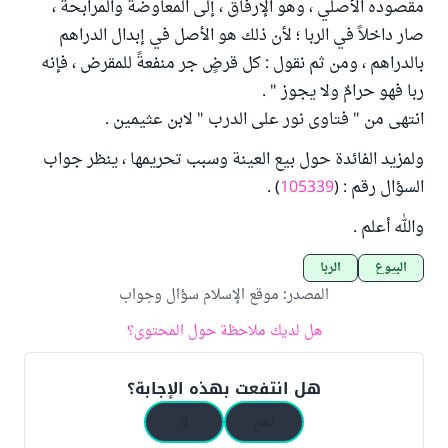
مقصوده الأصلي ، وهو الإرفاق ، إلى المعاوضة والمرابحة ،
صار داخلاً في الربا ؛ لأن ذلك هو الأصل في إبدال الدراهم
بالدراهم ، ومن ثم نقول : كل قرضٍ جر منفعةً للمقرض ، فإنه
ربا فهو حرامٌ ولا يجوز " .
انتهى من " فتاوى نور على الدرب " لابن عثيمين .
ولمزيد الفائدة حول بيع العينة وسبب تحريمها ، ينظر جواب
السؤال رقم : (
105339
) .
والله أعلم .
البيوع
الربا
المصدر
:
موقع الإسلام سؤال وجواب
هل لديك ملاحظة حول المحتوى؟
هل انتفعت بهذه الإجابة؟
نعم
لا