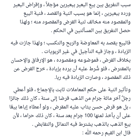
سبب التفريق بين بيع البعير ببعيرين مؤجلاً ، وإقراض البعير
ورده ببعيرين ، إنما هو بسبب النية والقصد ، فنية البيع
والمقصود منه مخالف لنية القرض والمقصود منه ؛ ولهذا
حصل التفريق بين المسألتين في الحكم .
فالبيع يقصد به المعاوضة والربح والتكسب ؛ ولهذا جازت فيه
الزيادة ، وجاز فيه التأجيل في غير الربويات .
بخلاف القرض ، فموضوعه ومقصوده ، هو الإرفاق والإحسان
بالمقترض ، فلو شُرط عليه أن يرده بزيادة ، خرج القرض عن
ذلك المقصود ، وصارت الزيادة فيه ربا.
وتأثير النية على حكم المعاملات ثابت بالإجماع ، فلو أعطي
رجلٌ آخر مائة جرام من الذهب قرضا إلى سنة ، كان ذلك جائزا
، بل هو قرض حسن يثاب عليه المقرض ، ولو أعطاه إياها بيعًا
على أن يأخذ ثمنها 100 جرام بعد سنة ، كان ذلك حراما ، لأن
بيع الذهب بالذهب يشترط فيه التماثل والتقابض .
قال ابن القيم رحمه الله :