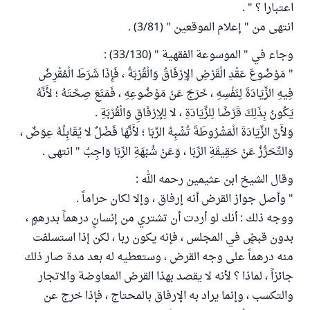
اعتبارا ؟ " .
انتهى من " إعلام الموقعين " (3/81) .
وجاء في " الموسوعة الفقهية " (33/130) :
" مَوْضُوعَ عَقْدِ الْقَرْضِ الإِرْفَاقُ وَالْقُرْبَةُ ، فَإِذَا شَرَطَ الْمُقْرِضُ
فِيهِ الزِّيَادَةَ لِنَفْسِهِ ، خَرَجَ عَنْ مَوْضُوعِهِ ، فَمَنَعَ صِحَّتَهُ ؛ لأَنَّهُ
يَكُونُ بِذَلِكَ قَرْضًا لِلزِّيَادَةِ ، لا لِلإِرْفَاقِ وَالْقُرْبَةِ .
وَلأَنَّ الزِّيَادَةَ الْمَشْرُوطَةَ تُشْبِهُ الرِّبَا ؛ لأَنَّهَا فَضْلٌ لا يُقَابِلُهُ عِوَضٌ ،
وَالتَّحَرُّزُ عَنْ حَقِيقَةِ الرِّبَا ، وَعَنْ شُبْهَةِ الرِّبَا وَاجِبٌ " انتهى .
وقال الشيخ ابن عثيمين رحمه الله :
" وأصل جواز القرض أنه إرفاق ، وإلا لكان حراماً .
ووجه ذلك : أنك لو أردت أن تشتري من إنسانٍ درهماً بدرهمٍ ،
بدون قبضٍ في المجلس ، فإنه يكون ربا ، لكن إذا استسلفت
منه درهماً على وجه القرض ، وستعطيه له بعد مدة صار ذلك
جائزاً ، لماذا ؟ لأنه لا يقصد بهذا القرض المعاوضة والاتجار
والتكسب ، وإنما يراد به الإرفاق بالمحتاج ، فإذا خرج عن