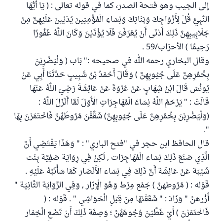
إلى الجيب وهو فتحة الصدر، كما في قوله تعالى : ( يَا أَيُّهَا
النَّبِيُّ قُلْ لِأَزْوَاجِكَ وَبَنَاتِكَ وَنِسَاءِ الْمُؤْمِنِينَ يُدْنِينَ عَلَيْهِنَّ مِنْ
جَلَابِيبِهِنَّ ذَلِكَ أَدْنَى أَنْ يُعْرَفْنَ فَلَا يُؤْذَيْنَ وَكَانَ اللَّهُ غَفُورًا
رَحِيمًا ) الأحزاب/59 .
وقال البخاري رحمه الله في صحيحه :" بَاب ( وَلْيَضْرِبْنَ
بِخُمُرِهِنَّ عَلَى جُيُوبِهِنَّ ) وَقَالَ أَحْمَدُ بْنُ شَبِيبٍ حَدَّثَنَا أَبِي عَنْ
يُونُسَ قَالَ ابْنُ شِهَابٍ عَنْ عُرْوَةَ عَنْ عَائِشَةَ رَضِيَ اللَّهُ عَنْهَا
قَالَتْ : " يَرْحَمُ اللَّهُ نِسَاءَ الْمُهَاجِرَاتِ الْأُوَلَ لَمَّا أَنْزَلَ اللَّهُ :
(وَلْيَضْرِبْنَ بِخُمُرِهِنَّ عَلَى جُيُوبِهِنَّ) شَقَّقْنَ مُرُوطَهُنَّ فَاخْتَمَرْنَ بِهَا
".
قال الحافظ ابن حجر في "فتح الباري" : " وَهَذَا يَقْتَضِي أَنَّ
الَّذِي صَنَعَ ذَلِكَ نِسَاء الْمُهَاجِرَات , لَكِنْ فِي رِوَايَة صَفِيَّة بِنْت
شَيْبَة عَنْ عَائِشَة أَنَّ ذَلِكَ فِي نِسَاء الْأَنْصَار كَمَا سَأُنَبِّهُ عَلَيْهِ .
قَوْله : ( مُرُوطهنَّ ) جَمْع مِرْط وَهُوَ الْإِزَار , وَفِي الرِّوَايَة الثَّانِيَة "
أُزُرهنَّ " وَزَادَ : " شَقَقْنَهَا مِنْ قِبَلِ الْحَوَاشِي " . قَوْله : (
فَاخْتَمَرْنَ ) أَيْ غَطَّيْنَ وُجُوهَهُنَّ ؛ وَصِفَة ذَلِكَ أَنْ تَضَع الْخِمَار