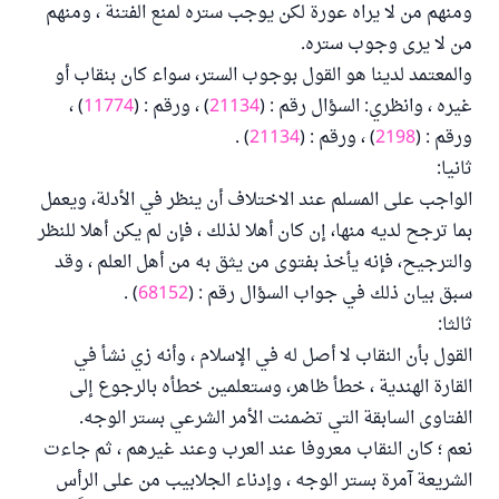
ومنهم من لا يراه عورة لكن يوجب ستره لمنع الفتنة ، ومنهم
من لا يرى وجوب ستره.
والمعتمد لدينا هو القول بوجوب الستر، سواء كان بنقاب أو
غيره ، وانظري: السؤال رقم : (
21134
) ، ورقم : (
11774
) ،
ورقم : (
2198
) ، ورقم : (
21134
) .
ثانيا:
الواجب على المسلم عند الاختلاف أن ينظر في الأدلة، ويعمل
بما ترجح لديه منها، إن كان أهلا لذلك ، فإن لم يكن أهلا للنظر
والترجيح، فإنه يأخذ بفتوى من يثق به من أهل العلم ، وقد
سبق بيان ذلك في جواب السؤال رقم : (
68152
) .
ثالثا:
القول بأن النقاب لا أصل له في الإسلام ، وأنه زي نشأ في
القارة الهندية ، خطأ ظاهر، وستعلمين خطأه بالرجوع إلى
الفتاوى السابقة التي تضمنت الأمر الشرعي بستر الوجه.
نعم ؛ كان النقاب معروفا عند العرب وعند غيرهم ، ثم جاءت
الشريعة آمرة بستر الوجه ، وإدناء الجلابيب من على الرأس