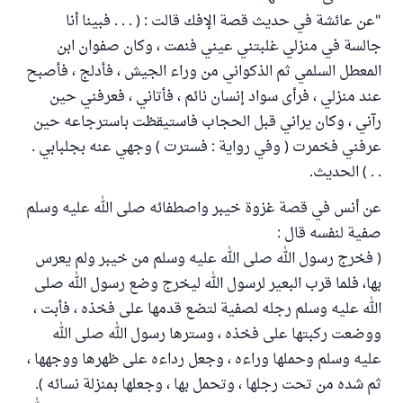
"عن عائشة في حديث قصة الإفك قالت : ( . . . فبينا أنا
جالسة في منزلي غلبتني عيني فنمت ، وكان صفوان ابن
المعطل السلمي ثم الذكواني من وراء الجيش ، فأدلج ، فأصبح
عند منزلي ، فرأى سواد إنسان نائم ، فأتاني ، فعرفني حين
رآني ، وكان يراني قبل الحجاب فاستيقظت باسترجاعه حين
عرفني فخمرت ( وفي رواية : فسترت ) وجهي عنه بجلبابي .
. . ) الحديث.
عن أنس في قصة غزوة خيبر واصطفائه صلى الله عليه وسلم
صفية لنفسه قال :
( فخرج رسول الله صلى الله عليه وسلم من خيبر ولم يعرس
بها، فلما قرب البعير لرسول الله ليخرج وضع رسول الله صلى
الله عليه وسلم رجله لصفية لتضع قدمها على فخذه ، فأبت ،
ووضعت ركبتها على فخذه ، وسترها رسول الله صلى الله
عليه وسلم وحملها وراءه ، وجعل رداءه على ظهرها ووجهها ،
ثم شده من تحت رجلها ، وتحمل بها ، وجعلها بمنزلة نسائه ).