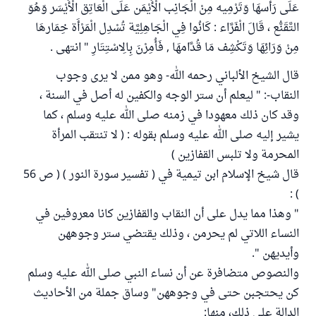
عَلَى رَأْسهَا وَتَرْمِيه مِنْ الْجَانِب الْأَيْمَن عَلَى الْعَاتِق الْأَيْسَر وَهُوَ
التَّقَنُّع ، قَالَ الْفَرَّاء : كَانُوا فِي الْجَاهِلِيَّة تُسْدِل الْمَرْأَة خِمَارهَا
مِنْ وَرَائِهَا وَتَكْشِف مَا قُدَّامهَا , فَأُمِرْنَ بِالِاسْتِتَارِ " انتهى .
قال الشيخ الألباني رحمه الله- وهو ممن لا يرى وجوب
النقاب-: " ليعلم أن ستر الوجه والكفين له أصل في السنة ،
وقد كان ذلك معهودا في زمنه صلى الله عليه وسلم ، كما
يشير إليه صلى الله عليه وسلم بقوله : ( لا تنتقب المرأة
المحرمة ولا تلبس القفازين )
قال شيخ الإسلام ابن تيمية في ( تفسير سورة النور ) ( ص 56
) :
" وهذا مما يدل على أن النقاب والقفازين كانا معروفين في
النساء اللاتي لم يحرمن ، وذلك يقتضي ستر وجوههن
وأيديهن ".
والنصوص متضافرة عن أن نساء النبي صلى الله عليه وسلم
كن يحتجبن حتى في وجوههن" وساق جملة من الأحاديث
الدالة على ذلك، منها: