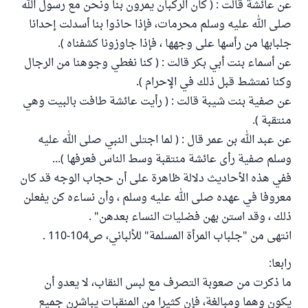
عن عائشة قالت : ( كان الركبان يمرون بنا ونحن مع رسول الله
صلى الله عليه وسلم محرمات، فإذا حاذوا بنا أسدلت إحدانا
جلبابها من رأسها على وجهها ، فإذا جاوزونا كشفناه ).
عن أسماء بنت أبي بكر قالت : ( كنا نغطي وجوهنا من الرجال
وكنا نمتشط قبل ذلك في الإحرام ).
عن صفية بنت شيبة قالت : ( رأيت عائشة طافت بالبيت وهي
منتقبة ).
عن عبد الله بن عمر قال : ( لما اجتلى النبي صلى الله عليه
وسلم صفية رأى عائشة منتقبة وسط الناس فعرفها )...
ففي هذه الأحاديث دلالة ظاهرة على أن حجاب الوجه قد كان
معروفا في عهده صلى الله عليه وسلم ، وأن نساءه كن يفعلن
ذلك ، وقد استن بهن فضليات النساء بعدهن" .
انتهى من "جلباب المرأة المسلمة" للألباني، ص104-110 .
رابعا:
ما ذكرت من صعوبة التصرف مع لبس النقاب، لا يعدو أن
يكون وهما ومبالغة، فإن كثيرا من المنقبات يباشرن جميع