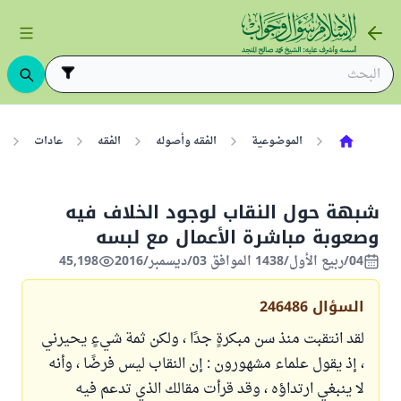
الموضوعية
الفقه وأصوله
الفقه
عادات
شبهة حول النقاب لوجود الخلاف فيه
وصعوبة مباشرة الأعمال مع لبسه
04/ربيع الأول/1438 الموافق 03/ديسمبر/2016
45,198
السؤال
246486
لقد انتقبت منذ سن مبكرةٍ جدًا ، ولكن ثمة شيءٍ يحيرني
، إذ يقول علماء مشهورون : إن النقاب ليس فرضًا ، وأنه
لا ينبغي ارتداؤه ، وقد قرأت مقالك الذي تدعم فيه