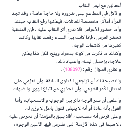
أعمالهن مع لبس النقاب.
والأكل في المطاعم ليس ضرورة ولا حاجة ماسة ، وقد تجد
المرأة أماكن مخصصة للعائلات، فيمكنها رفع النقاب حينئذ.
وأما حضور الأعراس فلا ندري أثر النقاب عليه ، فإن المنتقبة
تحضر العرس ، فإذا كانت بين النساء رفعت نقابها وكانت
كغيرها من كاشفات الوجه.
وكذلك ما ذكرت من كونه يتحرك ويقع، فكل هذا يمكن
علاجه، بإحسان لبسه، واعتياد ذلك.
وانظري السؤال رقم : (
108097
) .
والنصيحة لك أن تراجعي الفتاوى السابقة، وأن تعزمي على
امتثال الأمر الشرعي، وأن تحذري من اتباع الهوى والشبهات.
واعلمي أن ستر الوجه دائر بين الوجوب والاستحباب، وأما
القول بأنه عادة أو أنه لا ينبغي فقول باطل لا وزن له.
وعلى فرض أنه مستحب ، أفلا يليق بالمؤمنة أن تحرص عليه
، لا سيما في هذه الأزمنة التي تفترس فيها الأعين الوجوه ،