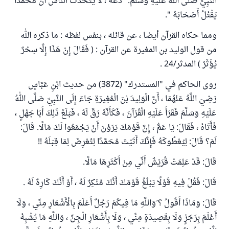
النَّبِيُّ صَلَّى اللهُ عَلَيْهِ وَسَلَّمَ:" دَعْهُ ، لاَ يَتَحَدَّثُ النَّاسُ أَنَّ مُحَمَّدًا
يَقْتُلُ أَصْحَابَهُ ".
ومما حكاه القرآن أيضا ، عن قائله ، بنفس لفظه : ما ذكره الله
من قول الوليد بن المغيرة عن القرآن : ( فَقَالَ إِنْ هَذَا إِلَّا سِحْرٌ
يُؤْثَرُ ) المدثر/24 .
روى الحاكم في "المستدرك" (3872) من حديث ابْنِ عَبَّاسٍ
رَضِيَ اللَّهُ عَنْهُمَا ، أَنَّ الْوَلِيدَ بْنَ الْمُغِيرَةِ جَاءَ إِلَى النَّبِيِّ صَلَّى اللهُ
عَلَيْهِ وَسَلَّمَ فَقَرَأَ عَلَيْهِ الْقُرْآنَ ، فَكَأَنَّهُ رَقَّ لَهُ ، فَبَلَغَ ذَلِكَ أَبَا جَهْلٍ ،
فَأَتَاهُ ، فَقَالَ: يَا عَمُّ ، إِنَّ قَوْمَكَ يَرَوْنَ أَنْ يَجْمَعُوا لَكَ مَالًا. قَالَ:
لَمَ؟ قَالَ: لِيُعْطُوكَهُ فَإِنَّكَ أَتَيْتَ مُحَمَّدًا لِتُعْرِضَ لِمَا قِبَلَهُ !!
قَالَ: قَدْ عَلِمَتْ قُرَيْشٌ أَنِّي مِنْ أَكْثَرِهَا مَالًا.
قَالَ: فَقُلْ فِيهِ قَوْلًا يَبْلُغُ قَوْمَكَ أَنَّكَ مُنْكِرٌ لَهُ ، أَوْ أَنَّكَ كَارِهٌ لَهُ .
قَالَ: وَمَاذَا أَقُولُ ؟ َوَاللَّهِ مَا فِيكُمْ رَجُلٌ أَعْلَمَ بِالْأَشْعَارِ مِنِّي ، وَلَا
أَعْلَمَ بِرَجَزٍ وَلَا بِقَصِيدَةٍ مِنِّي ، وَلَا بِأَشْعَارِ الْجِنِّ ، وَاللَّهِ مَا يُشْبِهُ