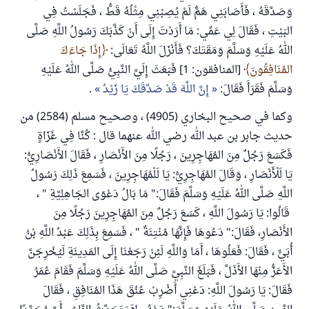
وَصَدَّقَهُ ، فَأَصَابَنِي هَمٌّ لَمْ يُصِبْنِي مِثْلُهُ قَطُّ ، فَجَلَسْتُ فِي
البَيْتِ ، فَقَالَ لِي عَمِّي: مَا أَرَدْتَ إِلَى أَنْ كَذَّبَكَ رَسُولُ اللَّهِ صَلَّى
اللهُ عَلَيْهِ وَسَلَّمَ وَمَقَتَكَ؟ فَأَنْزَلَ اللَّهُ تَعَالَى:
إِذَا جَاءَكَ
المُنَافِقُونَ
[المنافقون: 1] فَبَعَثَ إِلَيَّ النَّبِيُّ صَلَّى اللهُ عَلَيْهِ
وَسَلَّمَ فَقَرَأَ فَقَالَ:
إِنَّ اللَّهَ قَدْ صَدَّقَكَ يَا زَيْدُ
.
وكما في صحيح البخاري (4905) ، وصحيح مسلم (2584) من
حديث جابر بن عبد الله رضي الله عنهما قال : كُنَّا فِي غَزَاةٍ
فَكَسَعَ رَجُلٌ مِنَ المُهَاجِرِينَ ، رَجُلًا مِنَ الأَنْصَارِ ، فَقَالَ الأَنْصَارِيُّ:
يَا لَلْأَنْصَارِ ، وَقَالَ المُهَاجِرِيُّ: يَا لَلْمُهَاجِرِينَ ، فَسَمِعَ ذَلِكَ رَسُولُ
اللَّهِ صَلَّى اللهُ عَلَيْهِ وَسَلَّمَ فَقَالَ:" مَا بَالُ دَعْوَى الجَاهِلِيَّةِ " ،
قَالُوا: يَا رَسُولَ اللَّهِ ، كَسَعَ رَجُلٌ مِنَ المُهَاجِرِينَ رَجُلًا مِنَ
الأَنْصَارِ، فَقَالَ:" دَعُوهَا فَإِنَّهَا مُنْتِنَةٌ " ، فَسَمِعَ بِذَلِكَ عَبْدُ اللَّهِ بْنُ
أُبَيٍّ ، فَقَالَ: فَعَلُوهَا ، أَمَا وَاللَّهِ لَئِنْ رَجَعْنَا إِلَى المَدِينَةِ لَيُخْرِجَنَّ
الأَعَزُّ مِنْهَا الأَذَلَّ ، فَبَلَغَ النَّبِيَّ صَلَّى اللهُ عَلَيْهِ وَسَلَّمَ فَقَامَ عُمَرُ
فَقَالَ: يَا رَسُولَ اللَّهِ: دَعْنِي أَضْرِبْ عُنُقَ هَذَا المُنَافِقِ ، فَقَالَ