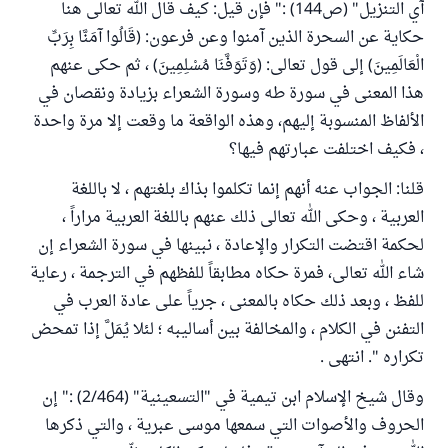
آي التنزيل" (ص144) :" فإن قيل: كيف قال الله تعالى هنا
حكاية عن السحرة الذين آمنوا وعن فرعون: (قَالُوا آمَنَّا بِرَبِّ
الْعَالَمِينَ) إلى قول تعالى: (وَتَوَفَّنَا مُسْلِمِينَ) ، ثم حكى عنهم
هذا المعنى في سورة طه وسورة الشعراء بزيادة ونقصان في
الألفاظ المنسوبة إليهم، وهذه الواقعة ما وقعت إلا مرة واحدة
، فكيف اختلفت عبارتهم فيها؟
قلنا: الجواب عنه أنهم إنما تكلموا بذاك بلغتهم ، لا باللغة
العربية ، وحكى الله تعالى ذلك عنهم باللغة العربية مراراً ،
لحكمة اقتضت التكرار والإعادة ، نبينها في سورة الشعراء إن
شاء الله تعالى، فمرة حكاه مطابقاً للفظهم في الترجمة ، رعاية
للفظ ، وبعد ذلك حكاه بالمعنى ، جرياً على عادة العرب في
التفنن في الكلام ، والمخالفة بين أساليبه ؛ لئلا يُمَلَّ إذا تمحض
تكراره ". انتهى .
وقال شيخ الإسلام ابن تيمية في "التسعينية" (2/464) :" إن
الحروف والأصوات التي سمعها موسى عبرية ، والتي ذكرها