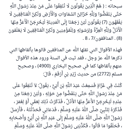
سبحانه : ( هُمُ الَّذِينَ يَقُولُونَ لَا تُنْفِقُوا عَلَى مَنْ عِنْدَ رَسُولِ اللَّهِ
حَتَّى يَنْفَضُّوا وَلِلَّهِ خَزَائِنُ السَّمَاوَاتِ وَالْأَرْضِ وَلَكِنَّ الْمُنَافِقِينَ لَا
يَفْقَهُونَ (7) يَقُولُونَ لَئِنْ رَجَعْنَا إِلَى الْمَدِينَةِ لَيُخْرِجَنَّ الْأَعَزُّ مِنْهَا
الْأَذَلَّ وَلِلَّهِ الْعِزَّةُ وَلِرَسُولِهِ وَلِلْمُؤْمِنِينَ وَلَكِنَّ الْمُنَافِقِينَ لَا يَعْلَمُونَ
(8) . المنافقون/7 ، 8 .
فهذه الأقوال التي نقلها الله عن المنافقين قالوها بألفاظها التي
ذكرها الله عز وجل ، فقد ثبت في السنة ورود هذه الأقوال
عنهم بألفاظها كما في صحيح البخاري (4900) ، وصحيح
مسلم (2772) من حديث زَيْدِ بْنِ أَرْقَمَ ، قَالَ:
كُنْتُ فِي غَزَاةٍ فَسَمِعْتُ عَبْدَ اللَّهِ بْنَ أُبَيٍّ ، يَقُولُ: لاَ تُنْفِقُوا عَلَى
مَنْ عِنْدَ رَسُولِ اللَّهِ حَتَّى يَنْفَضُّوا مِنْ حَوْلِهِ ، وَلَئِنْ رَجَعْنَا مِنْ
عِنْدِهِ لَيُخْرِجَنَّ الأَعَزُّ مِنْهَا الأَذَلَّ ، فَذَكَرْتُ ذَلِكَ لِعَمِّي أَوْ لِعُمَرَ ،
فَذَكَرَهُ لِلنَّبِيِّ صَلَّى اللهُ عَلَيْهِ وَسَلَّمَ ، فَدَعَانِي فَحَدَّثْتُهُ ، فَأَرْسَلَ
رَسُولُ اللَّهِ صَلَّى اللهُ عَلَيْهِ وَسَلَّمَ إِلَى عَبْدِ اللَّهِ بْنِ أُبَيٍّ وَأَصْحَابِهِ
، فَحَلَفُوا مَا قَالُوا ، فَكَذَّبَنِي رَسُولُ اللَّهِ صَلَّى اللهُ عَلَيْهِ وَسَلَّمَ