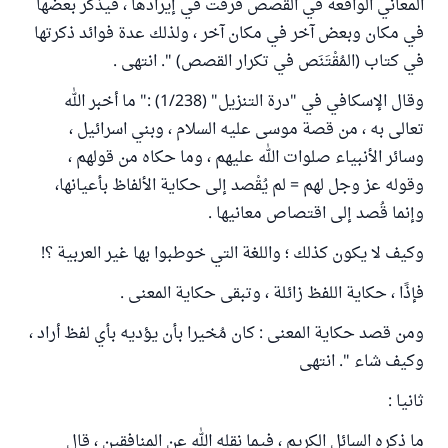
المعاني الواقعة في القصص فرقت في إيرادها ، فيذكر بعضها
في مكان وبعض آخر في مكان آخر ، ولذلك عدة فوائد ذكرتها
في كتاب (المُقْتَنَص في تكرار القصص) ". انتهى .
وقال الإسكافي في "درة التنزيل" (1/238) :" ما أخبر الله
تعالى به ، من قصة موسى عليه السلام ، وبني اسرائيل ،
وسائر الأنبياء صلوات الله عليهم ، وما حكاه من قولهم ،
وقوله عز وجل لهم = لم يُقْصد إلى حكاية الألفاظ بأعيانها،
وإنما قُصد إلى اقتصاص معانيها .
وكيف لا يكون كذلك ؛ واللغة التي خوطبوا بها غير العربية ؟!
فإذًا ، حكاية اللفظ زائلة ، وتبقى حكاية المعنى .
ومن قصد حكاية المعنى : كان مُخيرا بأن يؤديه بأي لفظ أراد ،
وكيف شاء ". انتهى
ثانيا :
ما ذكره السائل الكريم ، فيما نقله الله عن المنافقين ، قال