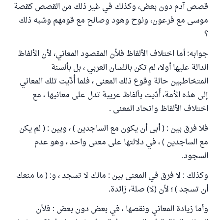
قصص آدم دون بعض، وكذلك في غير ذلك من القصص كقصة
موسى مع فرعون، ونوح وهود وصالح مع قومهم وشبه ذلك
؟
جوابه: أما اختلاف الألفاظ فلأن المقصود المعاني، لأن الألفاظ
الدالة عليها أولا، لم تكن باللسان العربي ، بل بألسنة
المتخاطبين حالة وقوع ذلك المعنى ، فلما أُدِّيت تلك المعاني
إلى هذه الأمة، أُدّيت بألفاظ عربية تدل على معانيها ، مع
اختلاف الألفاظ واتحاد المعنى .
فلا فرق بين : ( أبى أن يكون مع الساجدين ) ، وبين : ( لم يكن
مع الساجدين ) ، في دلالتها على معنى واحد ، وهو عدم
السجود.
وكذلك : لا فرق في المعنى بين : مالك لا تسجد ، و: ( ما منعك
أن تسجد ) ؛ لأن (لا) صلة، زائدة.
وأما زيادة المعاني ونقصها ، في بعض دون بعض : فلأن