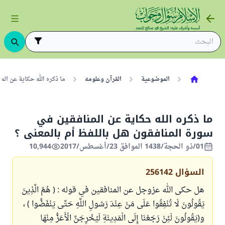
الموضوعية
القرآن وعلومه
ما ذكره الله حكاية عن الم
ما ذكره الله حكاية عن المنافقين في
سورة المنافقون هل باللفظ أم بالمعنى ؟
01/ذو الحجة/1438 الموافق 23/أغسطس/2017
10,944
السؤال
256142
هل حكى الله عزوجل عن المنافقين في قوله : ( هُمُ الَّذِينَ
يَقُولُونَ لَا تُنْفِقُوا عَلَى مَنْ عِنْدَ رَسُولِ اللَّهِ حَتَّى يَنْفَضُّوا ) ،
و(يَقُولُونَ لَئِنْ رَجَعْنَا إِلَى الْمَدِينَةِ لَيُخْرِجَنَّ الْأَعَزُّ مِنْهَا