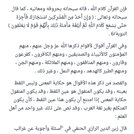
فإن القرآن كلام الله ، قاله سبحانه بحروفه ومعانيه ، كما قال
سبحانه وتعالى : ( وَإِنْ أَحَدٌ مِنَ الْمُشْرِكِينَ اسْتَجَارَكَ فَأَجِرْهُ
حَتَّى يَسْمَعَ كَلَامَ اللَّهِ ثُمَّ أَبْلِغْهُ مَأْمَنَهُ ذَلِكَ بِأَنَّهُمْ قَوْمٌ لَا يَعْلَمُونَ )
التوبة/6 .
وفي القرآن أقوال لأقوام ذكرها الله عز وجل عنهم ، منهم
المؤمنون كالأنبياء والصديقين ، ومنهم الكافرون ، كفرعون
وقارون ، ومنهم المنافقون ، ومنهم الملائكة ، ومنهم الجن ،
ومنهم الطير كالهدهد ، ومنهم النمل ، وغير ذلك .
والقصد من ذكر هذه الأقوال هو حكاية المعنى وليس اللفظ
بعينه ، وقد يكون المنقول هو عين اللفظ ، وقد يكون المنقول
حكاية المعنى إذا امتنع أن يكون هذا عين اللفظ ، كأن يكون
المتكلم بغير لغة العرب ، وقد نص على ذلك غير واحد من أهل
العلم :
قال زين الدين الرازي الحنفي في "أسئلة وأجوبة عن غرائب