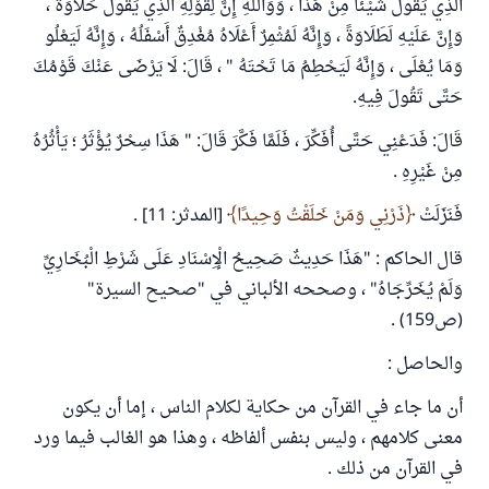
الَّذِي يَقُولُ شَيْئًا مِنْ هَذَا ، وَوَاللَّهِ إِنَّ لِقَوْلِهِ الَّذِي يَقُولُ حَلَاوَةً ،
وَإِنَّ عَلَيْهِ لَطَلَاوَةً ، وَإِنَّهُ لَمُثْمِرٌ أَعْلَاهُ مُغْدِقٌ أَسْفَلُهُ ، وَإِنَّهُ لَيَعْلُو
وَمَا يُعْلَى ، وَإِنَّهُ لَيَحْطِمُ مَا تَحْتَهُ " ، قَالَ: لَا يَرْضَى عَنْكَ قَوْمُكَ
حَتَّى تَقُولَ فِيهِ.
قَالَ: فَدَعْنِي حَتَّى أُفَكِّرَ ، فَلَمَّا فَكَّرَ قَالَ: " هَذَا سِحْرٌ يُؤْثَرُ ؛ يَأْثُرُهُ
مِنْ غَيْرِهِ .
فَنَزَلَتْ
ذَرْنِي وَمَنْ خَلَقْتُ وَحِيدًا
[المدثر: 11] .
قال الحاكم : "هَذَا حَدِيثٌ صَحِيحُ الْإِسْنَادِ عَلَى شَرْطِ الْبُخَارِيِّ
وَلَمْ يُخَرِّجَاهُ" ، وصححه الألباني في "صحيح السيرة"
(ص159) .
والحاصل :
أن ما جاء في القرآن من حكاية لكلام الناس ، إما أن يكون
معنى كلامهم ، وليس بنفس ألفاظه ، وهذا هو الغالب فيما ورد
في القرآن من ذلك .