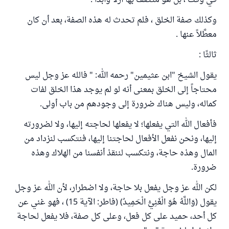
في وقت ، بل هو متصف بها أزلاً وأبداً .
وكذلك صفة الخلق ، فلم تحدث له هذه الصفة، بعد أن كان
معطَّلاً عنها .
ثالثًا :
يقول الشيخ "ابن عثيمين" رحمه الله: " فالله عز وجل ليس
محتاجاً إلى الخلق بمعنى أنه لو لم يوجد هذا الخلق لفات
كماله، وليس هناك ضرورة إلى وجودهم من باب أولى.
فأفعال الله التي يفعلها؛ لا يفعلها لحاجته إليها، ولا لضرورته
إليها، ونحن نفعل الأفعال لحاجتنا إليها، فنتكسب لنزداد من
المال وهذه حاجة، ونتكسب لننقذ أنفسنا من الهلاك وهذه
ضرورة.
لكن الله عز وجل يفعل بلا حاجة، ولا اضطرار، لأن الله عز وجل
يقول (وَاللَّهُ هُوَ الْغَنِيُّ الْحَمِيدُ) (فاطر: الآية 15) ، فهو غني عن
كل أحد، حميد على كل فعل، وعلى كل صفة، فلا يفعل لحاجة