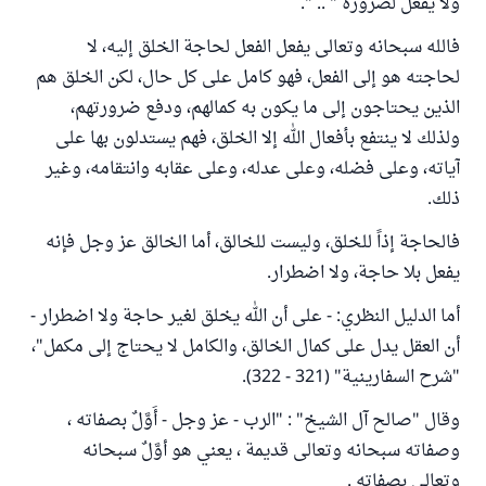
ولا يفعل لضرورة " .. ".
فالله سبحانه وتعالى يفعل الفعل لحاجة الخلق إليه، لا
لحاجته هو إلى الفعل، فهو كامل على كل حال، لكن الخلق هم
الذين يحتاجون إلى ما يكون به كمالهم، ودفع ضرورتهم،
ولذلك لا ينتفع بأفعال الله إلا الخلق، فهم يستدلون بها على
آياته، وعلى فضله، وعلى عدله، وعلى عقابه وانتقامه، وغير
ذلك.
فالحاجة إذاً للخلق، وليست للخالق، أما الخالق عز وجل فإنه
يفعل بلا حاجة، ولا اضطرار.
أما الدليل النظري: - على أن الله يخلق لغير حاجة ولا اضطرار -
أن العقل يدل على كمال الخالق، والكامل لا يحتاج إلى مكمل"،
"شرح السفارينية" (321 - 322).
وقال "صالح آل الشيخ" : "الرب - عز وجل - أَوَّلٌ بصفاته ،
وصفاته سبحانه وتعالى قديمة ، يعني هو أوَّلٌ سبحانه
وتعالى بصفاته .