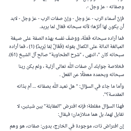
وصفاته - عز وجل -.
فإنَّ أسماء الرب - عز وجل - وإنّ صفات الرب - عز وجل - لابد
أن يكون لها أثرُها؛ لأنه سبحانه فعّال لما يريد.
فما أراده سبحانه فَعَلَهُ، وَوَصَفَ نفسه بهذه الصفة على صيغة
المبالغة الدالة على الكمال بقوله {فَعَّالٌ لِمَا يُرِيدُ} (1) ، فما أراده
سبحانه كان "، انتهى ، "شرح الطحاوية" صالح آل الشيخ (61).
فخلاصة جوابك أن صفات الله تعالى أزلية ، ولم يكن ربنا
سبحانه وبحمده معطلًا عن الفعل .
وأما ما جاء في السؤال: " هل نعبد الله بصفاته ... أم بذاته
المقدسة؟".
فهذا السؤال مغلطة؛ فإنه افترض "المقابلة" بين شيئين، لا
تقابل لهما، بل هما متلازمان؛ فيقال:
إن افتراض ذات، موجودة في الخارج، بدون: صفات، هو وهم