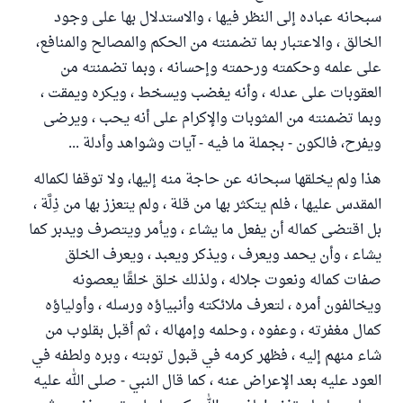
سبحانه عباده إلى النظر فيها ، والاستدلال بها على وجود
الخالق ، والاعتبار بما تضمنته من الحكم والمصالح والمنافع،
على علمه وحكمته ورحمته وإحسانه ، وبما تضمنته من
العقوبات على عدله ، وأنه يغضب ويسخط ، ويكره ويمقت ،
وبما تضمنته من المثوبات والإكرام على أنه يحب ، ويرضى
ويفرح، فالكون - بجملة ما فيه - آيات وشواهد وأدلة ...
هذا ولم يخلقها سبحانه عن حاجة منه إليها، ولا توقفا لكماله
المقدس عليها ، فلم يتكثر بها من قلة ، ولم يتعزز بها من ذِلَّة ،
بل اقتضى كماله أن يفعل ما يشاء ، ويأمر ويتصرف ويدبر كما
يشاء ، وأن يحمد ويعرف ، ويذكر ويعبد ، ويعرف الخلق
صفات كماله ونعوت جلاله ، ولذلك خلق خلقًا يعصونه
ويخالفون أمره ، لتعرف ملائكته وأنبياؤه ورسله ، وأولياؤه
كمال مغفرته ، وعفوه ، وحلمه وإمهاله ، ثم أقبل بقلوب من
شاء منهم إليه ، فظهر كرمه في قبول توبته ، وبره ولطفه في
العود عليه بعد الإعراض عنه ، كما قال النبي - صلى الله عليه