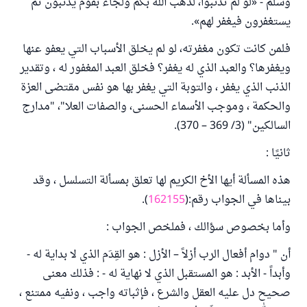
وسلم - «لو لم تذنبوا، لذهب الله بكم ولجاء بقوم يذنبون ثم
يستغفرون فيغفر لهم».
فلمن كانت تكون مغفرته، لو لم يخلق الأسباب التي يعفو عنها
ويغفرها؟ والعبد الذي له يغفر؟ فخلق العبد المغفور له ، وتقدير
الذنب الذي يغفر ، والتوبة التي يغفر بها هو نفس مقتضى العزة
والحكمة ، وموجب الأسماء الحسنى، والصفات العلا"، "مدارج
السالكين" (3/ 369 – 370).
ثانيًا :
هذه المسألة أيها الأخ الكريم لها تعلق بمسألة التسلسل ، وقد
بيناها في الجواب رقم:(
162155
).
وأما بخصوص سؤالك ، فملخص الجواب :
أن " دوام أفعال الرب أزلاً – الأزل : هو القِدَم الذي لا بداية له -
وأبداً - الأبد : هو المستقبل الذي لا نهاية له - : فذلك معنى
صحيح دل عليه العقل والشرع ، فإثباته واجب ، ونفيه ممتنع ،