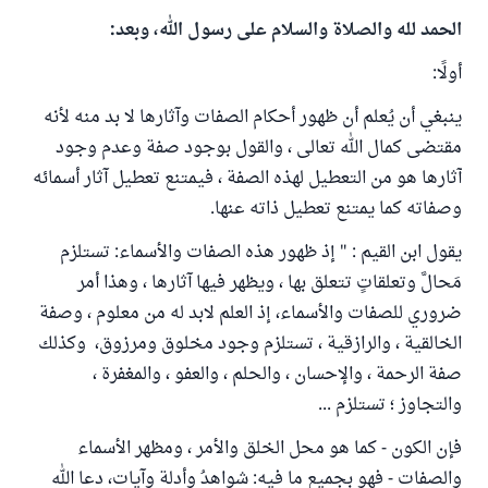
الحمد لله والصلاة والسلام على رسول الله، وبعد:
أولًا:
ينبغي أن يُعلم أن ظهور أحكام الصفات وآثارها لا بد منه لأنه
مقتضى كمال الله تعالى ، والقول بوجود صفة وعدم وجود
آثارها هو من التعطيل لهذه الصفة ، فيمتنع تعطيل آثار أسمائه
وصفاته كما يمتنع تعطيل ذاته عنها.
يقول ابن القيم : " إذ ظهور هذه الصفات والأسماء: تستلزم
مَحالَّ وتعلقاتٍ تتعلق بها ، ويظهر فيها آثارها ، وهذا أمر
ضروري للصفات والأسماء، إذ العلم لابد له من معلوم ، وصفة
الخالقية ، والرازقية ، تستلزم وجود مخلوق ومرزوق، وكذلك
صفة الرحمة ، والإحسان ، والحلم ، والعفو ، والمغفرة ،
والتجاوز ؛ تستلزم ...
فإن الكون - كما هو محل الخلق والأمر ، ومظهر الأسماء
والصفات - فهو بجميع ما فيه: شواهدُ وأدلة وآيات، دعا الله