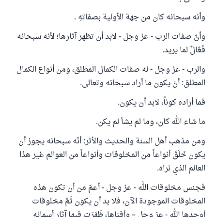
وأنه سبحانه كان من جهة الأولية بصفاتهِ .
وأنّ صفات الرب - عز وجل - لابد أن تظهر آثارها؛ لأنه سبحانه
فَعَّالٌ لما يريد.
والرب - عز وجل - له صفات الكمال المطلق، ومن أنواع الكمال
المطلق: أنْ يكون ما أراد سبحانه وتعالى.
فما أراده كوناً، لابد أن يكون.
ما شاء الله كان، وما لم يشأ لم يكن.
ومن مذهب أهل السنة والحديث والأثر: أنّه سبحانه يجوز أن
يكون خَلَقَ أنواعاً من المخلوقات وأنواعاً من العوالم غير هذا
العالم الذي نراه.
فجنس مخلوقات الله - عز وجل - أعمّ من أن تكون هذه
المخلوقات الموجودة الآن، فلا بد أن يكون ثَمَّ مخلوقات
أوجدها الله - عز وجل – وأفناها، ظَهَرَت فيها آثار أسمائه