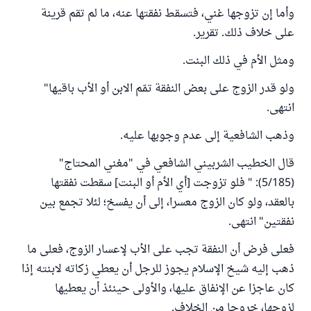
وأما إن تزوجها غني، فتسقط نفقتها عنه، ما لم تقم قرينة
على خلاف ذلك. تقرير.
ومثل الأم في ذلك البنت.
ولو قدر الزوج على بعض النفقة تمّم الابن أو الأب باقيها"
انتهى.
وذهب الشافعية إلى عدم وجوبها عليه.
قال الخطيب الشربيني الشافعي في "مغني المحتاج"
(5/185): " فلو تزوجت [أي الأم أو البنت] سقطت نفقتها
بالعقد، ولو كان الزوج معسرا، إلى أن يفسخ؛ لئلا تجمع بين
نفقتين" انتهى.
فعلى فرض أن النفقة تجب على الأب لإعسار الزوج، فعلى ما
ذهب إليه شيخ الإسلام يجوز للرجل أن يعطي زكاته لابنته إذا
كان عاجزا عن الإنفاق عليها، والأولى حينئذ أن يعطيها
لزوجها، خروجا من الخلاف.