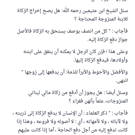
سئل الشيخ ابن عثيمين رحمه الله: هل يصح إخراج الزكاة
للابنة المتزوجة المحتاجة ؟
فأجاب : " كل من اتصف بوصف يستحق به الزكاة فالأصل
جواز دفع الزكاة إليه.
وعلى هذا ؛ فإن كان الرجل لا يمكنه أن ينفق على ابنته
وأولادها، فيدفع الزكاة إليها.
والأفضل والأحوط والأبرأ للذمة: أن يدفعها إلى زوجها "
انتهى.
وسئل أيضا : هل يجوز أن أدفع من زكاة مالي لبناتي
المتزوجات، علماً بأنهن فقراء ؟
فأجاب : " ذكر العلماء : أن الإنسان لا يدفع الزكاة إلى ذريته ،
ولا لآبائه ، ولا لأمهاته ، أي : لا أصوله ولا فروعه ، وهذا إذا
كانت تدفع إليه من أجل دفع الحاجة ، أما إذا كانت عليهم