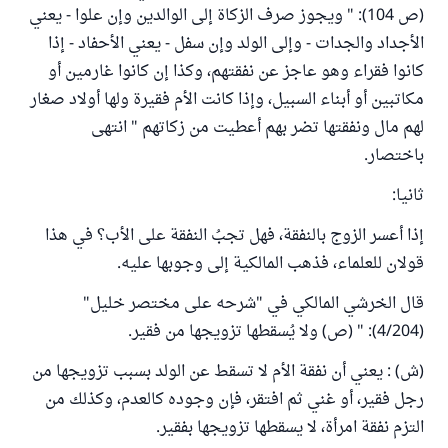
(ص 104): " ويجوز صرف الزكاة إلى الوالدين وإن علوا - يعني
الأجداد والجدات - وإلى الولد وإن سفل - يعني الأحفاد - إذا
كانوا فقراء وهو عاجز عن نفقتهم، وكذا إن كانوا غارمين أو
مكاتبين أو أبناء السبيل، وإذا كانت الأم فقيرة ولها أولاد صغار
لهم مال ونفقتها تضر بهم أعطيت من زكاتهم " انتهى
باختصار.
ثانيا:
إذا أعسر الزوج بالنفقة، فهل تجبُ النفقة على الأب؟ في هذا
قولان للعلماء، فذهب المالكية إلى وجوبها عليه.
قال الخرشي المالكي في "شرحه على مختصر خليل"
(4/204): " (ص) ولا يُسقطها تزويجها من فقير.
(ش) : يعني أن نفقة الأم لا تسقط عن الولد بسبب تزويجها من
رجل فقير، أو غني ثم افتقر، فإن وجوده كالعدم، وكذلك من
التزم نفقة امرأة، لا يسقطها تزويجها بفقير.