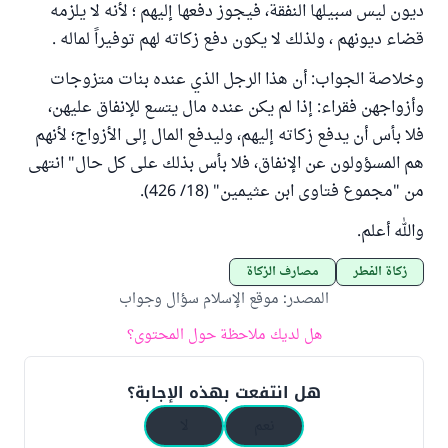
ديون ليس سبيلها النفقة، فيجوز دفعها إليهم ؛ لأنه لا يلزمه
قضاء ديونهم ، ولذلك لا يكون دفع زكاته لهم توفيراً لماله .
وخلاصة الجواب: أن هذا الرجل الذي عنده بنات متزوجات
وأزواجهن فقراء: إذا لم يكن عنده مال يتسع للإنفاق عليهن،
فلا بأس أن يدفع زكاته إليهم، وليدفع المال إلى الأزواج؛ لأنهم
هم المسؤولون عن الإنفاق، فلا بأس بذلك على كل حال" انتهى
من "مجموع فتاوى ابن عثيمين" (18/ 426).
والله أعلم.
زكاة الفطر
مصارف الزكاة
المصدر
:
موقع الإسلام سؤال وجواب
هل لديك ملاحظة حول المحتوى؟
هل انتفعت بهذه الإجابة؟
نعم
لا