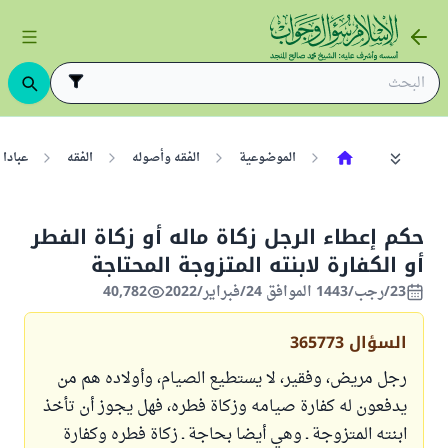
الموضوعية
الفقه وأصوله
الفقه
عبادا
حكم إعطاء الرجل زكاة ماله أو زكاة الفطر
أو الكفارة لابنته المتزوجة المحتاجة
23/رجب/1443 الموافق 24/فبراير/2022
40,782
السؤال
365773
رجل مريض، وفقير، لا يستطيع الصيام، وأولاده هم من
يدفعون له كفارة صيامه وزكاة فطره، فهل يجوز أن تأخذ
ابنته المتزوجة ـ وهي أيضا بحاجة ـ زكاة فطره وكفارة