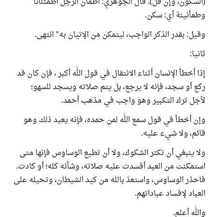
(السكون، وإن قل). قال الجوهري: اطمأن الرجل اطمئنانا
وطمأنينة أي: سكن.
وقيل: بقدر الذكر الواجب، ليتمكن من الإتيان به" انتهى.
ثانيا:
إذا أخطأ الإنسان أثناء الانتقال في قول الله أكبر ، فإن كان قد
ركع أو سجد، فإنه لا يرجع، بل يتم صلاته ويسجد للسهو؛
لأجل ترك التكبير وهو واجب في مذهب أحمد.
وإن أخطأ في قول سمع الله لمن حمده، فإنه يعيد ذلك وهو
قائم، ولا شيء عليه.
ولا ينبغي أن تكثر الشكوك، ولا أن تطيع الوساوس فإنها متى
استمكنت من العبد أفسدت عليه صلاته، وشأنه كله؛ أو كادت.
فاحذر الوساوس، واستعذ بالله من كيد الشيطان، وتحيله على
العباد لإفساد عباداتهم.
والله أعلم.