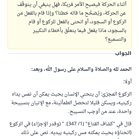
أثناء الحركة فيصبح الأمر مُربكا، فهل ينبغي أن يتوقّف
عن الحركة، ويُصَحِّح ما قاله خطئا؟ وإذا قام بالفعل من
الركوع أو السجود، أو انحنى بالفعل للركوع أو قام
بالسجود، ماذا يفعل فيما يتعلّق بأخطاء التكبير
والتسميع؟
الجواب
الحمد لله والصلاة والسلام على رسول الله، وبعد:
أولا:
الركوع المجزئ: أن ينحني الإنسان بحيث يمكن أن تمس يداه
ركبتيه، ويسكن قليلا لتحصل الطمأنينة، مع الإتيان بتسبيحة
واحدة، عند من أوجب التسبيح.
قال في "كشاف القناع" (1/ 347): " (وقدر الإجزاء) في الركوع
(انحناؤه بحيث يمكنه مس ركبتيه بيديه. نص على ذلك