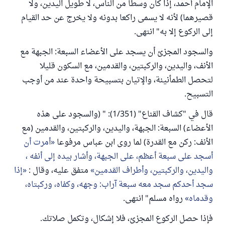
الإمام أحمد، إذا كان وسطا من الناس، لا طويل اليدين، ولا
قصيرهما) لأنه لا يسمى راكعا بدونه ولا يخرج عن حد القيام
إلى الركوع إلا به" انتهى.
والسجود المجزئ أن يسجد على الأعضاء السبعة: الجبهة مع
الأنف، واليدين، والركبتين، والقدمين، مع السكون قليلا
لتحصل الطمأنينة، والإتيان بتسبيحة واحدة عند من أوجب
التسبيح.
قال في "كشاف القناع" (1/351): " (والسجود على هذه
الأعضاء) السبعة: الجبهة، واليدين، والركبتين، والقدمين (مع
الأنف: ركن مع القدرة) لما روى ابن عباس مرفوعا
أمرت أن
أسجد على سبعة أعظم، على الجبهة، وأشار بيده إلى أنفه ،
واليدين، والركبتين، وأطراف القدمين
متفق عليه، وقال :
إذا
سجد أحدكم سجد معه سبعة آراب: وجهه، وكفاه، وركبتاه،
وقدماه
رواه مسلم" انتهى.
فإذا حصل الركوع المجزئ، فلا إشكال، وتكمل صلاتك.