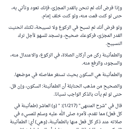
وإذا فرض أنك لم تنحن بالقدر المجزئ، فإنك تعود وتأتي به،
حتى لو كنت قمت منه، ولو كنت خلف إمام.
ولو فرض أنك لم تسبح في الركوع ولا تسبيحة، لكنك انحنيت
القدر المجزئ، فركوعك صحيح، وتسجد للسهو لأجل ترك
التسبيح.
والطمأنينة ركن من أركان الصلاة، في الركوع، والاعتدال منه،
والسجود، والرفع منه.
والطمأنينة هي السكون بحيث تستقر مفاصله في موضعها.
والصحيح من مذهب الحنابلة أن الطمأنينة: السكون، وإن قل.
حتى لو لم يأت بالذكر الواجب نسيانا.
قال في "شرح المنتهى" (1/217): " (و) العاشر (طمأنينة في
كل فعل) مما تقدم، لأمره صلى الله عليه وسلم للمسيء في
صلاته عند ذكر كل فعل منها بالطمأنينة، (وهي) أي: الطمأنينة