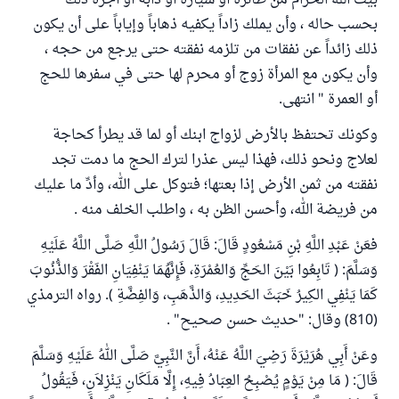
بيت الله الحرام من طائرة أو سيارة أو دابة أو أجرة ذلك
بحسب حاله ، وأن يملك زاداً يكفيه ذهاباً وإياباً على أن يكون
ذلك زائداً عن نفقات من تلزمه نفقته حتى يرجع من حجه ،
وأن يكون مع المرأة زوج أو محرم لها حتى في سفرها للحج
أو العمرة " انتهى.
وكونك تحتفظ بالأرض لزواج ابنك أو لما قد يطرأ كحاجة
لعلاج ونحو ذلك، فهذا ليس عذرا لترك الحج ما دمت تجد
نفقته من ثمن الأرض إذا بعتها؛ فتوكل على الله، وأدِّ ما عليك
من فريضة الله، وأحسن الظن به ، واطلب الخلف منه .
فعَنْ عَبْدِ اللَّهِ بْنِ مَسْعُودٍ قَالَ: قَالَ رَسُولُ اللَّهِ صَلَّى اللَّهُ عَلَيْهِ
وَسَلَّمَ: ( تَابِعُوا بَيْنَ الحَجِّ وَالعُمْرَةِ، فَإِنَّهُمَا يَنْفِيَانِ الفَقْرَ وَالذُّنُوبَ
كَمَا يَنْفِي الكِيرُ خَبَثَ الحَدِيدِ، وَالذَّهَبِ، وَالفِضَّةِ ). رواه الترمذي
(810) وقال: "حديث حسن صحيح" .
وعَنْ أَبِي هُرَيْرَةَ رَضِيَ اللَّهُ عَنْهُ، أَنَّ النَّبِيَّ صَلَّى اللهُ عَلَيْهِ وَسَلَّمَ
قَالَ: ( مَا مِنْ يَوْمٍ يُصْبِحُ العِبَادُ فِيهِ، إِلَّا مَلَكَانِ يَنْزِلاَنِ، فَيَقُولُ