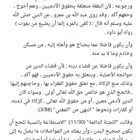
ورجوعه ; لأن النفقة متعلقة بحقوق الآدميين , وهم أحوج ,
وحقهم آكد , وقد روى عبد الله بن عمرو , عن النبي صلى الله
عليه وسلم أنه قال : ( كفى بالمرء إثما أن يضيع من يقوت )
رواه أبو داود .
وأن يكون فاضلا عما يحتاج هو وأهله إليه , من مسكن
وخادم وما لا بد منه .
وأن يكون فاضلا عن قضاء دينه ; لأن قضاء الدين من
حوائجه الأصلية , ويتعلق به حقوق الآدميين , فهو آكد ,
ولذلك منع الزكاة , مع تعلق حقوق الفقراء بها , وحاجتهم إليها
, فالحج الذي هو خالص حق الله تعالى أولى . وسواء كان
الدين لآدمي معين , أو من حقوق الله تعالى , كزكاة في ذمته،
أو كفارات ونحوها " انتهى من "المغني" (3/88).
وقالت "اللجنة الدائمة" (11/30): "الاستطاعة بالنسبة للحج أن
يكون صحيح البدن ، وأن يملك من المواصلات ما يصل به إلى