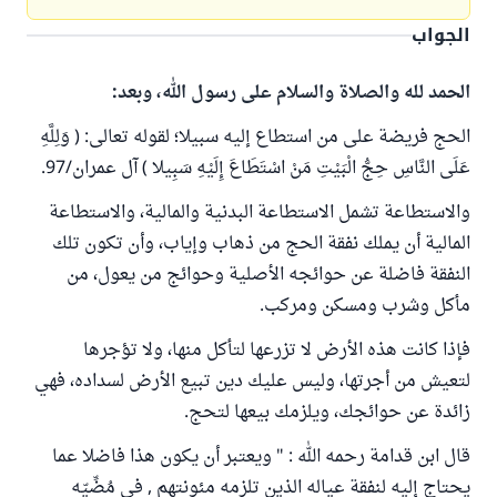
الجواب
الحمد لله والصلاة والسلام على رسول الله، وبعد:
الحج فريضة على من استطاع إليه سبيلا؛ لقوله تعالى: ( وَلِلَّهِ
عَلَى النَّاسِ حِجُّ الْبَيْتِ مَنْ اسْتَطَاعَ إِلَيْهِ سَبِيلا ) آل عمران/97.
والاستطاعة تشمل الاستطاعة البدنية والمالية، والاستطاعة
المالية أن يملك نفقة الحج من ذهاب وإياب، وأن تكون تلك
النفقة فاضلة عن حوائجه الأصلية وحوائج من يعول، من
مأكل وشرب ومسكن ومركب.
فإذا كانت هذه الأرض لا تزرعها لتأكل منها، ولا تؤجرها
لتعيش من أجرتها، وليس عليك دين تبيع الأرض لسداده، فهي
زائدة عن حوائجك، ويلزمك بيعها لتحج.
قال ابن قدامة رحمه الله : " ويعتبر أن يكون هذا فاضلا عما
يحتاج إليه لنفقة عياله الذين تلزمه مئونتهم , في مُضِّيّه