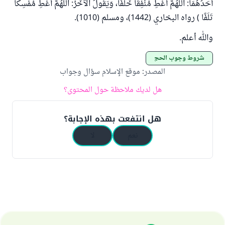
أَحَدُهُمَا: اللَّهُمَّ أَعْطِ مُنْفِقًا خَلَفًا، وَيَقُولُ الآخَرُ: اللَّهُمَّ أَعْطِ مُمْسِكًا
تَلَفًا ) رواه البخاري (1442)، ومسلم (1010).
والله أعلم.
شروط وجوب الحج
المصدر
:
موقع الإسلام سؤال وجواب
هل لديك ملاحظة حول المحتوى؟
هل انتفعت بهذه الإجابة؟
نعم
لا