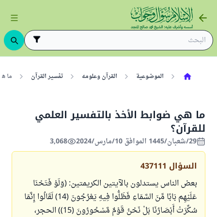
الموضوعية
القرآن وعلومه
تفسير القرآن
ما هي
ما هي ضوابط الأخذ بالتفسير العلمي
للقرآن؟
29/شعبان/1445 الموافق 10/مارس/2024
3,068
السؤال
437111
بعض الناس يستدلون بالآيتين الكريمتين: (وَلَوْ فَتَحْنَا
عَلَيْهِم بَابًا مِّنَ السَّمَاءِ فَظَلُّوا فِيهِ يَعْرُجُونَ (14) لَقَالُوا إِنَّمَا
سُكِّرَتْ أَبْصَارُنَا بَلْ نَحْنُ قَوْمٌ مَّسْحُورُونَ (15)) الحجر،