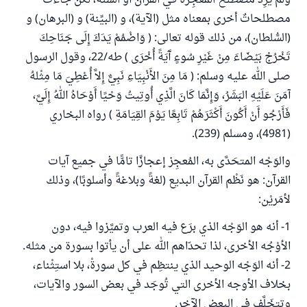
ولم يرِد مصطلح المعجِزة في القرآن أو السُّنّة، لكن جاءت
مصطلحاتٌ أخرى بمعناه مثل (الآية)، و (البيِّنة) و (البرهان) و
(السُّلطان)، من ذلك قوله تعالى: ( وَاضْمُمْ يَدَكَ إِلَى جَنَاحِكَ
تَخْرُجْ بَيْضَاءَ مِنْ غَيْرِ سُوءٍ آَيَةً أُخْرَى ) طه/22، وقول الرسول
صلى الله عليه وسلم: ( مَا مِنَ الأَنْبِيَاءِ نَبِيٌّ إِلاَّ أُعْطِيَ مَا مِثْلهُ
آمَنَ عَلَيْهِ البَشَرُ، وَإِنَّمَا كَانَ الَّذِي أُوتِيتُ وَحْيًا أَوْحَاهُ اللهُ إِلَيَّ،
فَأَرْجُو أَنْ أَكُونَ أَكْثَرَهُمْ تَابِعًا يَوْمَ القِيَامَةِ ) رواه البخاري
(4981)، ومسلم (239).
والوَجْه المتحَدَّى به، المُعجِز إعجازًا تامًّا في جميع آيات
القرآن: هو نَظْم القرآن البديع (لغةً وبلاغةً وأسلوبًا)، وذلك
لأمَريْن:
1- أنه هو الوَجْه الذي برَع فيه العرب وتميَّزوا فيه، دون
الأوْجُه الأخرى، لذا تحدّاهم الله على أن يأتوا بسورة من مثله.
2- أنه الوَجْه الوحيد الذي ينتظِم في كل سورةْ، بلا استِثْناء،
بخلاف الأوجه الأخرى التي تُوجَد في بعض السور والآيات،
وتتخَلَّف في البعض الآخر.