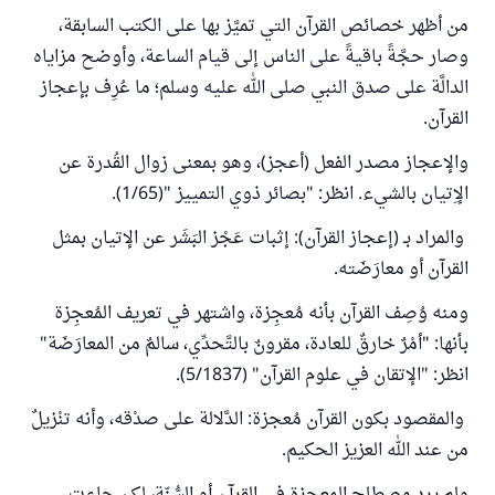
من أظهر خصائص القرآن التي تميَّز بها على الكتب السابقة،
وصار حجَّةً باقيةً على الناس إلى قيام الساعة، وأوضح مزاياه
الدالَّة على صدق النبي صلى الله عليه وسلم؛ ما عُرِف بإعجاز
القرآن.
والإعجاز مصدر الفعل (أعجز)، وهو بمعنى زوال القُدرة عن
الإِتيان بالشيء. انظر: "بصائر ذوي التمييز "(1/65).
والمراد بـ (إعجاز القرآن): إثبات عَجْز البَشَر عن الإتيان بمثل
القرآن أو معارَضَته.
ومنه وُصِف القرآن بأنه مُعجِزة، واشتهر في تعريف المُعجِزة
بأنها: "أمْرٌ خارقٌ للعادة، مقرونٌ بالتَّحدِّي، سالمٌ من المعارَضَة"
انظر: "الإتقان في علوم القرآن" (5/1837).
والمقصود بكون القرآن مُعجزة: الدَّلالة على صدْقه، وأنه تنْزيلٌ
من عند الله العزيز الحكيم.