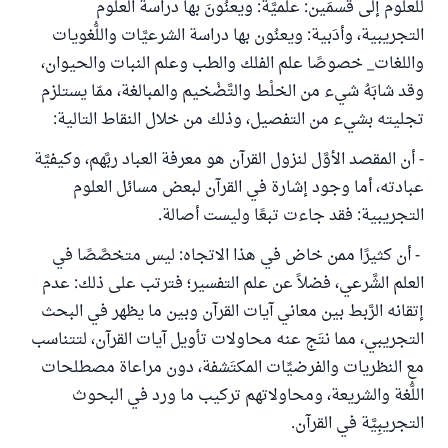
للعلوم إلى قسمَين: علميَّة: ويعنُونَ بها دراسة العلوم
التجريبية، وأدَبية: ويعنُون بها دراسة الشرعيَّات واللُّغويات
واللغات_ خصوصًا علم الفلك والطب وعلم النبات والحيوان،
وقد شابَهُ شيء من الخلْط والتَّضْخيم والمبالغة، ممّا يستلزم
تجليته بشيء من التفصيل، وذلك من خلال النقاط التالية:
- أن المقصد الأوَّل لنزول القرآن هو معرفة العباد ربَّهم، وكيفيَّة
عبادته، أما وجود إشارة في القرآن لبعض مسائل العلوم
التجريبية: فقد جاءت تبعًا وليست أصالة.
- أن كثيرًا ممن خاض في هذا الاتجاه: ليس متخصَّصًا في
العلم الشَّرعي، فضلاً عن علم التفسير؛ فترتب على ذلك: عدم
إتقانه الرَّبط بين معاني آيات القرآن وبين ما يظهر في البحث
التجريبي، مما نتَج عنه محاولات تأويل آيات القرآن، لتتناسب
مع النظريات والفرضيِّات المكتَشفة، دون مراعاة مصطلحات
اللُّغة والشريعة، ومحاولاتهم تركيب ما ورد في البحوث
التجريبِيَّة في القرآن.