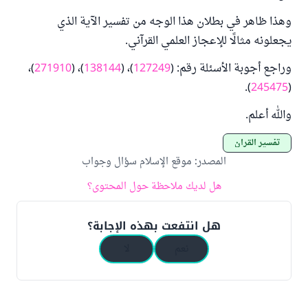
وهذا ظاهر في بطلان هذا الوجه من تفسير الآية الذي
يجعلونه مثالًا للإعجاز العلمي القرآني.
وراجع أجوبة الأسئلة رقم: (
127249
)، (
138144
)، (
271910
)،
).
245475
(
والله أعلم.
تفسير القرآن
المصدر
:
موقع الإسلام سؤال وجواب
هل لديك ملاحظة حول المحتوى؟
هل انتفعت بهذه الإجابة؟
نعم
لا