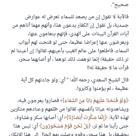
صحيح".
فالآية لا تقول إن من يصعد للسماء تعرض له عوارض
جسدية، بل تقول إن الكفار يدعون هذا، وأنهم مهما أتاهم من
آيات القرآن البينات على الهدى، فإنهم يتعامون عنها،
ويعرضون عنها إعراضا عظيما، حتى لو فتحت لهم أبواب
السماء، فاطلعوا على عالم الغيب بأعينهم، لقالوا: إن أعيننا لم
تر ذلك حقيقة؛ إنما توهمت ذلك توهما ، أو أصابهما سحر،
فرأت ما لا حقيقة له!!
قال الشيخ السعدي، رحمه الله: " أي: ولو جاءتهم كل آية
عظيمة ، لم يؤمنوا وكابروا.
وَلَوْ فَتَحْنَا عَلَيْهِمْ بَابًا مِنَ السَّمَاءِ
؛ فصاروا يعرجون فيه،
ويشاهدونه عيانا بأنفسهم، لقالوا من ظلمهم وعنادهم منكرين
لهذه الآية:
إِنَّمَا سُكِّرَتْ أَبْصَارُنَا
؛ أي: أصابها سكر وغشاوة،
حتى رأينا ما لم نر،
بَلْ نَحْنُ قَوْمٌ مَسْحُورُونَ
أي: ليس هذا
بحقيقة، بل هذا سحر، وقوم وصلت بهم الحال إلى هذا الإنكار،