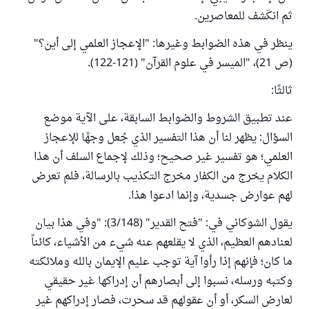
ثم انكَشف للمعاصرين.
ينظر في هذه الضوابط وغيرها: "الإعجاز العلمي إلى أين؟"
(ص 21)، "الميسر في علوم القرآن" (121-122).
ثالثًا:
عند تطبيق الشروط والضوابط السابقة، على الآية موضع
السؤال: يظهر لنا أن هذا التفسير الذي جُعل وجهًا للإعجاز
العلمي؛ هو تفسير غير صحيح؛ وذلك لإجماع السلف أن هذا
الكلام يخرج من الكفار مخرج التكذيب بالرسالة، فلم تعرض
لهم عوارض جسدية، وإنما ادعوا هذا.
يقول الشوكاني في: "فتح القدير" (3/148): "وفي هذا بيان
لعنادهم العظيم، الذي لا يقلعهم عنه شيء من الأشياء، كائناً
ما كان؛ فإنهم إذا رأوا آية توجب عليم الإيمان بالله وملائكته
وكتبه ورسله، نسبوا إلى أبصارهم أن إدراكها غير حقيقي
لعارض السكر، أو أن عقولهم قد سحرت، فصار إدراكهم غير