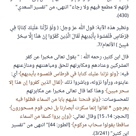
فإنهم لا مطمع فيهم ولا رجاء" انتهى، من "تفسير السعدي"
(430).
ونظير هذه الآية: قول الله عز وجل: ( وَلَوْ نَزَّلْنَا عَلَيْكَ كِتَابًا فِي
قِرْطَاسٍ فَلَمَسُوهُ بِأَيْدِيهِمْ لَقَالَ الَّذِينَ كَفَرُوا إِنْ هَذَا إِلَّا سِحْرٌ
مُبِينٌ ) الأنعام/7.
قال ابن كثير، رحمه الله : " يقول تعالى مخبرا عن كفر
المشركين وعنادهم ومكابرتهم للحق ومباهتتهم ومنازعتهم
فيه:
ولو نزلنا عليك كتابا في قرطاس فلمسوه بأيديهم
أي:
عاينوه، ورأوا نزوله، وباشروا ذلك
لقال الذين كفروا إن هذا إلا
سحر مبين
وهذا كما قال تعالى مخبرا عن مكابرتهم
للمحسوسات:
ولو فتحنا عليهم بابا من السماء فظلوا فيه
يعرجون * لقالوا إنما سكرت أبصارنا بل نحن قوم مسحورون
[الحجر: 14، 15] وقال تعالى:
وإن يروا كسفا من السماء
ساقطا يقولوا سحاب مركوم
[الطور: 44]" انتهى من "تفسير
ابن كثير" (3/241).