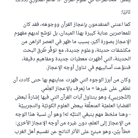
ينظر: "محاضرات في علوم القرآن" د. غانم القدوري (253).
ثانيًا:
كما اعتنى المتقدمون بإعجاز القرآن ووجوهه، فقد كان
للمعاصرين عناية كبيرة بهذا الميدان، بل توَسَّع لديهم مفهوم
الإعجاز بصورة أكبر، بسبب ما ظهر في العصر الراهن من
مكتَشفات حديثة، وعلوم جديدة، مع توَفُّر طُرق البحث
الحديثة، التي أظهرت معطيَات جديدة ومفاهيم دقيقة،
فتنوَّعت أساليبهم في تناول أوجه الإعجاز.
وكان من أبرز الوجوه التي ظهرت عنايتهم بها حتى كادت أن
تطغى على غيرها = ما يُعرف بالإعجاز العِلْمي
(التَّجريبي)، وهو يتناول آيات القرآن التي فيها إشارةٌ لبعض
القضايا العلميَّة المتعلِّقة ببعض العلوم الكونيَّة والتجريبيَّة
- وهنا ملحَظ مهم ينبغي التنَبُّه له! وهو أن نسبة هذا الوجه
من الإعجاز إلى العلم، دون غيره من أوجه الإعجاز الأخرى:
خطأٌ بيِّن، وهو مبنيٌّ على الأثر الناتج عن تقسيم أهل الغرب