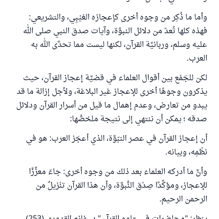
وأما ما ذُكِر من وجوه أخرى كإعجازه الغيْبِي، والتشريعي:
فهذه كلها تُعدّ من دلائل النبوَّة، وآيات صدق النبي صلى الله
عليه وسلم، وربانيِّة القرآن، لكنها ليست مما تحدَّى الله به
العرب.
لكن للجَمْع بين أقوال العلماء في قضيَّة إعجاز القرآن، حيث
يذكرون وجوهًا أخرى للإعجاز غير البلاغة، ولأجل إزالة ما قد
يبدو من تعارض، وعدم إهمال ما قيل من أسرار القرآن ودلائل
صدقه ؛ يمكن أن ننتهي إلى نتيجة ملخصُّها:
أن إعجاز القرآن في عصر النبّوَّة، الذي أعجَز العرب: هو في
نظْمِه، وبيانه.
وأنَّ ما أدركه العلماء بعد ذلك من وجوه أخرى: جاءَ معزِّزًا
للإعجاز، ومؤكِّدًا صِدْق النُّبوَّة، وأن هذا القرآن تنْزيلٌ من
الرحمن الرحيم.