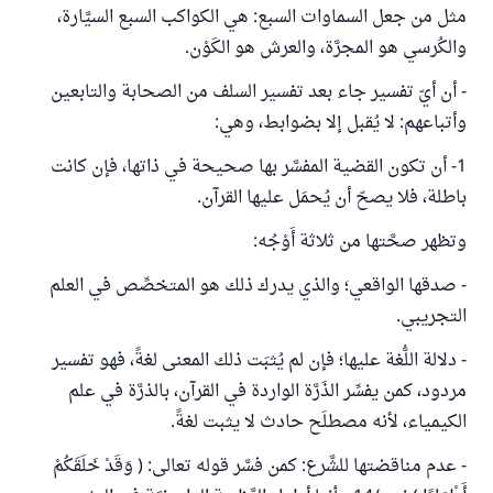
مثل من جعل السماوات السبع: هي الكواكب السبع السيَّارة،
والكُرسي هو المجرَّة، والعرش هو الكَوْن.
- أن أيّ تفسير جاء بعد تفسير السلف من الصحابة والتابعين
وأتباعهم: لا يُقبل إلا بضوابط، وهي:
1- أن تكون القضية المفسَّر بها صحيحة في ذاتها، فإن كانت
باطلة، فلا يصحّ أن يُحمَل عليها القرآن.
وتظهر صحَّتها من ثلاثة أَوْجُه:
- صدقها الواقعي؛ والذي يدرك ذلك هو المتخصِّص في العلم
التجريبي.
- دلالة اللُّغة عليها؛ فإن لم يُثبَت ذلك المعنى لغةً، فهو تفسير
مردود، كمن يفسِّر الذَرَّة الواردة في القرآن، بالذرَّة في علم
الكيمياء، لأنه مصطلَح حادث لا يثبت لغةً.
- عدم مناقضتها للشَّرع: كمن فسَّر قوله تعالى: ( وَقَدْ خَلَقَكُمْ