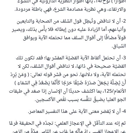
أَطْوَارًا ) نوح/14، بأنها أطوار النَّظرية الدارونيَّة في النشوء
والارتقاء، وهي نظرية مصادمة الشرع، فهي باطلة مردودة.
2- أن لا تناقض وتُبطِل قول السَّلف من الصحابة والتابعين
وأتباعهم، أما الزيادة عليه دون إبطاله فلا بأْس بذلك، ويصير
قولاً مضافًا إلى أقوال السلف مما تحتَمله الآية ويوافق
السِّياق.
3- أن تحتَمل ألفاظ الآية القضيَّة المفسَّر بها؛ فقد تكون تلك
القضيَّة صحيحة في ذاتها، لا تناقض أقوال السَّلف، لكن لا
تحتَمله الآية، ولا دلالتها. نحو من فسَّر قوله تعالى: ( وَمَنْ يُرِدْ
أَنْ يُضِلَّهُ يَجْعَلْ صَدْرَهُ ضَيِّقًا حَرَجًا كَأَنَّمَا يَصَّعَّدُ فِي السَّمَاءِ )
الأنعام/125، بما اكتُشف حديثًا أن الإنسان إذا صعَد في طبقات
الجو العليا يضيقُ تنَفُّسه بسبب نقْص الأكسجين.
4- أن لا يُقصَر معنى الآية على هذا التفسير المعاصر.
ثم إنه عند التأمُّل في الإعجاز العلمي: تجدُه في الحقيقة فرعًا
عن الإعجاز الغيبي، إذ مآلُه ما غاب عن النّاس مدَّةً من الزمن