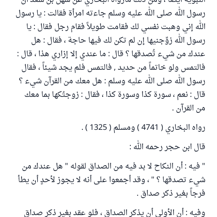
النبويَّة أيضا ، ومن ذلك مارواه البخاري عن سهل بن سعد أن
رسول الله صلى الله عليه وسلم جاءته امرأة فقالت : يا رسول
الله إني وهبت نفسي لك فقامت طويلاً فقام رجل فقال : يا
رسول الله زوِّجنيها إن لم تكن لك فيها حاجة ، فقال : هل
عندك من شيء تُصدقها ؟ قال : ما عندي إلا إزاري هذا ، قال :
فالتمس ولو خاتماً من حديد , فالتمس فلم يجد شيئاً ، فقال
رسول الله صلى الله عليه وسلم : هل معك من القرآن شيء ؟
قال : نعم ، سورة كذا وسورة كذا ، فقال : زوجتُكها بما معك
من القرآن .
رواه البخاري ( 4741 ) ومسلم ( 1325 ) .
قال ابن حجر رحمه الله :
" فيه : أن النكاح لا بد فيه من الصداق لقوله " هل عندك من
شيء تصدقها ؟ " ، وقد أجمعوا على أنه لا يجوز لأحدٍ أن يطأ
فرجاً بغير ذكر صداق .
وفيه : أن الأولى أن يذكر الصداق ، فلو عقد بغير ذكر صداق