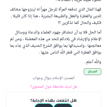
فَكُلُوهُ هَنِيئًا مَرِيئًا ) النساء/4 .
فهذا المال الذي تدفعه المرأة للرجل مهراً له ليتزوجها مخالف
للدين والفطرة والعقل والطبيعة البشرية ، هذا إذا كان قليلا ,
فكيف والحال كما تذكرين ؟!
أما الحل فلا بد أن تتضافر جهود العلماء والدعاة ووسائل
الإعلام والإرشاد في بلادكم للحد من هذه المعضلة ، ومن ثم
معالجتها ، واستبدالها بما يوافق الشرع الحنيف الذي جاء بما
يوافق الفطرة التي فطر الله الناس عليها .
والله أعلم .
الصداق
المصدر
:
الإسلام سؤال وجواب
هل لديك ملاحظة حول المحتوى؟
هل انتفعت بهذه الإجابة؟