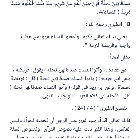
صَدُقَاتِهِنَّ نِحْلَةً فَإِنْ طِبْنَ لَكُمْ عَنْ شَيْءٍ مِنْهُ نَفْسًا فَكُلُوهُ هَنِيئًا
مَرِيئًا ) النساء/4 .
قال الطبري رحمه الله :
" يعني بذلك تعالى ذِكره : وأعطوا النساء مهورهن عطية
واجبة وفريضة لازمة " .
وقال أيضاًَ :
" عن قتادة : ( وآتوا النساء صدقاتهن نحلة ) يقول : فريضة ،
وعن ابن جريج : ( وآتوا النساء صدقاتهن نحلة ) قال : فريضة
مسماة ، وعن ابن زيد في قوله ( وآتوا النساء صدقاتهن نحلة )
قال : النِّحلة في كلام العرب : الواجب " انتهى .
" تفسير الطبري " ( 4 / 241 ) .
فالله تعالى قد أوجب المهر على الرجل أن يُعطيه للمرأة وليس
العكس ، وهذا الذي دلت عليه نصوص القرآن ، ونصوص السنَّة