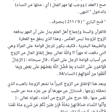
صح ( العقد ) ووجب لها مهر المِثل ( أي : مثلها من النساء)
بالدخول " انتهى .
" فتح الباري " ( 9 / 211 ) بتصرف .
فالقرآن والسنة وإجماع أهل العلم يدل على أن المهر يدفعه
الزوج للزوجة ليس العكس ، وهذا الذي يتفق مع الفطرة
والطبيعة البشرية ، فكيف يكون للرجل قوامة على المرأة وهي
التي دفعت له مهراً ؟! واللهُ تعالى جعل إنفاق المال من الزوج
من أسباب قوامة الرجل على المرأة ، قال سبحانه : ( الرِّجَالُ
قَوَّامُونَ عَلَى النِّسَاءِ بِمَا فَضَّلَ اللَّهُ بَعْضَهُمْ عَلَى بَعْضٍ وَبِمَا
أَنْفَقُوا مِنْ أَمْوَالِهِمْ ) النساء/34 .
وبعد هذا الإنفاق من الزوج كثيراً ما تشعر الزوجة بالعبء الذي
تحمَّله زوجها , فتتنازل عن مهرها أو عن جزء منه عن طيب
نفس منها , فلا حرج على الزوج من أخذه ، لقوله تعالى : (
وَآَتُوا النِّسَاءَ صَدُقَاتِهِنَّ نِحْلَةً فَإِنْ طِبْنَ لَكُمْ عَنْ شَيْءٍ مِنْهُ نَفْسًا