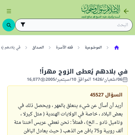
الموضوعية
فقه الأسرة
الصداق
في بلادهم يُع
في بلادهم يُعطى الزوج مهراً!
06/شعبان/1426 الموافق 10/سبتمبر/2005
16,077
السؤال
45527
أريد أن أسأل عن شيء يتعلق بالمهر ، ويحصل ذلك في
بعض البلاد ، خاصة في الولايات الهندية ( مثل كيرلا ،
وتاميل نادو .. الخ) ، فمثلاً : نحن نعطي عريس أختنا مئة
ألف روبية و75 بافن من الذهب ( حيث يعادل البافن