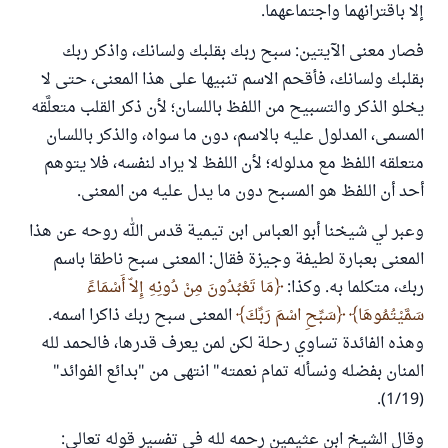
إلا باقترانهما واجتماعهما.
فصار معنى الآيتين: سبح ربك بقلبك ولسانك، واذكر ربك
بقلبك ولسانك، فأقحم الاسم تنبيها على هذا المعنى، حتى لا
يخلو الذكر والتسبيح من اللفظ باللسان؛ لأن ذكر القلب متعلَّقه
المسمى، المدلول عليه بالاسم، دون ما سواه، والذكر باللسان
متعلقه اللفظ مع مدلوله؛ لأن اللفظ لا يراد لنفسه، فلا يتوهم
أحد أن اللفظ هو المسبح دون ما يدل عليه من المعنى.
وعبر لي شيخنا أبو العباس ابن تيمية قدس الله روحه عن هذا
المعنى بعبارة لطيفة وجيزة فقال: المعنى سبح ناطقا باسم
ربك، متكلما به. وكذا:
مَا تَعْبُدُونَ مِنْ دُونِهِ إِلاّ أَسْمَاءً
سَمَّيْتُمُوهَا
سَبِّحِ اسْمَ رَبِّكَ
المعنى سبح ربك ذاكرا اسمه.
وهذه الفائدة تساوي رحلة لكن لمن يعرف قدرها، فالحمد لله
المنان بفضله ونسأله تمام نعمته" انتهى من "بدائع الفوائد"
(1/19).
وقال الشيخ ابن عثيمين رحمه لله في تفسير قوله تعالى: