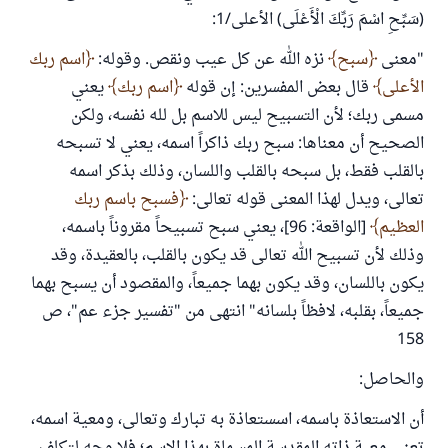
(سَبِّحِ اسْمَ رَبِّكَ الْأَعْلَى) الأعلى/1:
"معنى
سبح
نزه الله عن كل عيب ونقص. وقوله:
اسم ربك
الأعلى
قال بعض المفسرين: إن قوله
اسم ربك
يعني
مسمى ربك؛ لأن التسبيح ليس للاسم بل لله نفسه، ولكن
الصحيح أن معناها: سبح ربك ذاكراً اسمه، يعني لا تسبحه
بالقلب فقط، بل سبحه بالقلب واللسان، وذلك بذكر اسمه
تعالى، ويدل لهذا المعنى قوله تعالى:
فسبح باسم ربك
العظيم
[الواقعة: 96]، يعني سبح تسبيحاً مقروناً باسمه،
وذلك لأن تسبيح الله تعالى قد يكون بالقلب، بالعقيدة، وقد
يكون باللسان، وقد يكون بهما جميعاً، والمقصود أن يسبح بهما
جميعاً، بقلبه، لافظاً بلسانه" انتهى من "تفسير جزء عم"، ص
158
والحاصل:
أن الاستعاذة باسمه، اسستعاذة به تبارك وتعالى، ومعية اسمه،