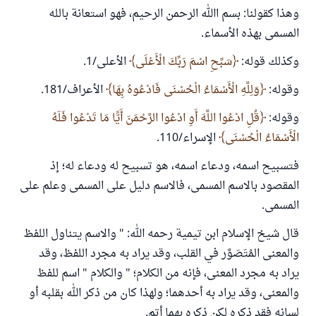
وهذا كقولنا: بسم االله الرحمن الرحيم، فهو استعانة بالله
المسمى بهذه الأسماء.
وكذلك قوله:
سَبِّحِ اسْمَ رَبِّكَ الْأَعْلَى
الأعلى/1.
وقوله:
وَلِلَّهِ الْأَسْمَاءُ الْحُسْنَى فَادْعُوهُ بِهَا
الأعراف/181.
وقوله:
قُلِ ادْعُوا اللَّهَ أَوِ ادْعُوا الرَّحْمَنَ أَيًّا مَا تَدْعُوا فَلَهُ
الْأَسْمَاءُ الْحُسْنَى
الإسراء/110.
فتسبيح اسمه، ودعاء اسمه، هو تسبيح له ودعاء له؛ إذ
المقصود بالاسم المسمى، فالاسم دليل على المسمى وعلم على
المسمى.
قال شيخ الإسلام ابن تيمية رحمه الله: " والاسم يتناول اللفظ
والمعنى المُتَصَوَّر في القلب، وقد يراد به مجرد اللفظ، وقد
يراد به مجرد المعنى، فإنه من الكلام؛ " والكلام " اسم للفظ
والمعنى، وقد يراد به أحدهما؛ ولهذا كان من ذكر الله بقلبه أو
لسانه فقد ذكره لكن ذكره بهما أتم.