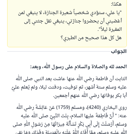
هكذا:
"يا علي، ستؤدي شخصياً شعيرة الجنازة، لا ينبغي لمن
أغضبني أن يحضروا جنازتي، ينبغي نقل جثتي إلى
المقبرة ليلاً".
هل كل هذا صحيح من الطبري؟
الجواب
الحمد لله والصلاة والسلام على رسول الله، وبعد:
الثابت أن فاطمة رضي الله عنها عاشت بعد النبي صلى الله
عليه وسلم ستة أشهر، ثم توفيت، ودفنت ليلا، ولم يُعلم عليٌ
أبا بكر بوفاتها رضي الله عنهم أجمعين.
روى البخاري (4240)، ومسلم (1759) عَنْ عَائِشَةَ رضي الله
عنه: " أَنَّ فَاطِمَةَ عليها السلام، بِنْتَ النَّبِيِّ صلى الله عليه
وسلم، أَرْسَلَتْ إِلَى أَبِي بَكْرٍ تَسْأَلُهُ مِيرَاثَهَا مِنْ رَسُولِ اللهِ صلى
الله عليه وسلم، مِمَّا أَفَاءَ اللهُ عَلَيْهِ بِالْمَدِينَةِ وَفَدَكَ، وَمَا بَقِيَ