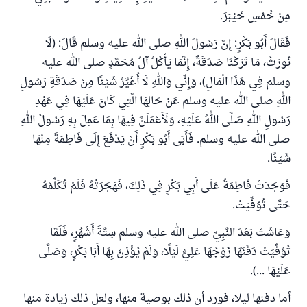
مِنْ خُمُسِ خَيْبَرَ.
فَقَالَ أَبُو بَكْرٍ: إِنَّ رَسُولَ اللهِ صلى الله عليه وسلم قَالَ: (لَا
نُورَثُ، مَا تَرَكْنَا صَدَقَةٌ، إِنَّمَا يَأْكُلُ آلُ مُحَمَّدٍ صلى الله عليه
وسلم فِي هَذَا الْمَالِ)، وَإِنِّي وَاللهِ لَا أُغَيِّرُ شَيْئًا مِنْ صَدَقَةِ رَسُولِ
اللهِ صلى الله عليه وسلم عَنْ حَالِهَا الَّتِي كَانَ عَلَيْهَا فِي عَهْدِ
رَسُولِ اللهِ صَلَّى اللهُ عَلَيْهِ، وَلَأَعْمَلَنَّ فِيهَا بِمَا عَمِلَ بِهِ رَسُولُ اللهِ
صلى الله عليه وسلم. فَأَبَى أَبُو بَكْرٍ أَنْ يَدْفَعَ إِلَى فَاطِمَةَ مِنْهَا
شَيْئًا.
فَوَجَدَتْ فَاطِمَةُ عَلَى أَبِي بَكْرٍ فِي ذَلِكَ، فَهَجَرَتْهُ فَلَمْ تُكَلِّمْهُ
حَتَّى تُوُفِّيَتْ.
وَعَاشَتْ بَعْدَ النَّبِيِّ صلى الله عليه وسلم سِتَّةَ أَشْهُرٍ، فَلَمَّا
تُوُفِّيَتْ ‌دَفَنَهَا زَوْجُهَا عَلِيٌّ لَيْلًا، وَلَمْ يُؤْذِنْ بِهَا أَبَا بَكْرٍ، وَصَلَّى
عَلَيْهَا ...).
أما دفنها ليلا، فورد أن ذلك بوصية منها، ولعل ذلك زيادة منها