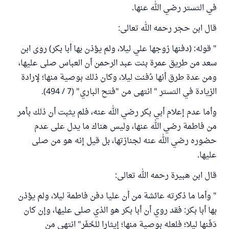
في التستر رضي الله عنها.
قال ابن حجر رحمه الله تعالى:
" قوله: (دفنها زوجها علي ليلا، ‌ولم ‌يؤذن ‌بها ‌أبا ‌بكر) روى ابن
سعد من طريق عمرة بنت عبد الرحمن أن العباس صلى عليها،
ومن عدة طرق أنها دُفنت ليلا، وكان ذلك بوصية منها؛ لإرادة
الزيادة في التستر " انتهى من "فتح الباري" (7 / 494).
وأما عدم إعلام أبي بكر رضي الله عنه، فلم يثبت أن ذلك بأمر
من فاطمة رضي الله عنها، وليس هناك ما يدل على عدم
حضوره رضي الله عنه لجنازتها، بل قيل إنه هو من صلى
عليها.
قال ابن هبيرة رحمه الله تعالى:
" وأما ما ذكرته عائشة من أن عليا دفن فاطمة ليلا، ‌ولم ‌يؤذن
‌بها ‌أبا ‌بكر: فقد روي أن أبا بكر هو الذي صلى عليها، وإن كان
دَفَنها ليلا؛ فلعله بوصية منها؛ إيثارا للخَفَر" انتهى من