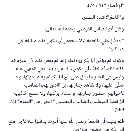
"الإفصاح" (1 / 74).
و"الخَفَر": شدة التستر.
وقال أبو العباس القرطبي رحمه الله تعالى:
" ودفْنُ علي لفاطمة ليلا، يحتمل أن يكون ذلك مبالغة في
صيانتها.
وكونه لم يؤذن أبا بكر بها؛ لعله إنما لم يفعل ذلك لأن غيرَه قد
كفاه ذلك، أو خاف أن يكون ذلك من باب النعي المنهي عنه،
وليس في الخبر ما يدل على: أن أبا بكر لم يعلم بموتها، ولا
صلّى عليها، ولا شاهد جنازتها، بل اللائق بهم، المناسب
لأحوالهم: حضور جنازتها، واغتنام بركتها، ولا تسمع أكاذيب
الرَّافضة المبطلين، الضالين، المضلين " انتهى من "المفهم" (3/
569).
فلم يثبت أن فاطمة رضي الله عنها أَمرت بدفنها ليلا لأجل منع
أبي بكر من حضور جنازتها.