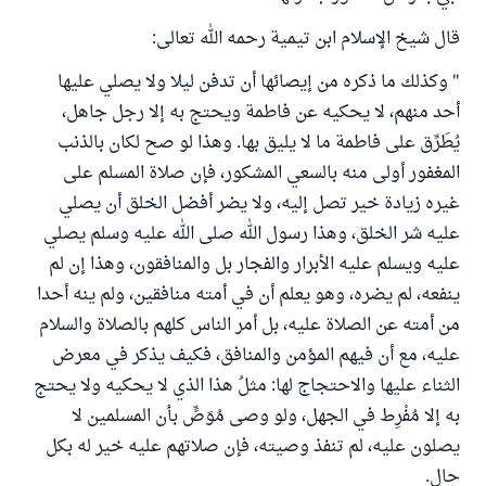
قال شيخ الإسلام ابن تيمية رحمه الله تعالى:
" وكذلك ما ذكره من إيصائها أن تدفن ليلا ولا يصلي عليها
أحد منهم، لا يحكيه عن فاطمة ويحتج به إلا رجل جاهل،
يُطَرِّق على فاطمة ما لا يليق بها. وهذا لو صح لكان بالذنب
المغفور أولى منه بالسعي المشكور، فإن صلاة المسلم على
غيره زيادة خير تصل إليه، ولا يضر أفضل الخلق أن يصلي
عليه شر الخلق، وهذا رسول الله صلى الله عليه وسلم يصلي
عليه ويسلم عليه الأبرار والفجار بل والمنافقون، وهذا إن لم
ينفعه، لم يضره، وهو يعلم أن في أمته منافقين، ولم ينه أحدا
من أمته عن الصلاة عليه، بل أمر الناس كلهم بالصلاة والسلام
عليه، مع أن فيهم المؤمن والمنافق، فكيف يذكر في معرض
الثناء عليها والاحتجاج لها: مثلُ هذا الذي لا يحكيه ولا يحتج
به إلا مُفْرِط في الجهل، ولو وصى مُوَصٍّ بأن المسلمين لا
يصلون عليه، لم تنفذ وصيته، فإن صلاتهم عليه خير له بكل
حال.