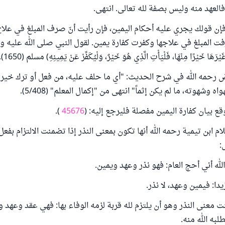
ه فالعهد منه وليس بصفة لله تعالى. انتهى.
فإن قولك يجري عليه أحكام اليمين، فإن رأيت أنّ صرف المبلغ في علا
 المبلغ في علاجها وكفرت كفارة يمين. لقول النبي صلى الله عليه وسلم
رَهَا خَيْرًا مِنْهَا، فَلْيَأْتِ الَّذِي هُوَ خَيْرٌ، وَلْيُكَفِّرْ عَنْ يَمِينِهِ) مسلم (1650).
رحمه الله في شرح الحديث: "أي ما حلف عليه، من فعل أو ترك خير ل
اه وشهوته، ما لم يكن إثماً" انتهى من "إكمال المعلم" (5/408).
ع بيان كفارة اليمين مفصلة فليرجع إليه: (
45676
).
م ابن تيمية رحمه الله أنها تكون بمعنى النذر إذا تضمنت الالتزام بفعل
:
الله أني أحج العام: فهو نذر وعهد ويمين.
يدا: فيمين وعهد، لا نذر.
ت ‌معنى ‌النذر ‌وهو ‌أن ‌يلتزم ‌لله ‌قربة ‌لزمه ‌الوفاء ‌بها: فهي عقد وعهد
طلبه الله منه.