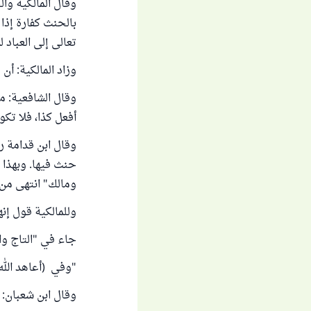
وقال المالكية وال
بالحنث كفارة إذا ن
تعالى إلى العباد ل
وزاد المالكية: أن 
وقال الشافعية: من 
أفعل كذا، فلا تكون
وقال ابن قدامة رح
حنث فيها. وبهذا 
ومالك" انتهى من "المغ
وللمالكية قول إنه
جاء في "التاج والإك
"وفي ‌ (أعاهد ‌الل
وقال ابن شعبان: 