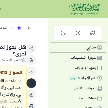
الموض
هل يجوز لمن
حسابي
أخرى؟
شجرة التصنيفات
22/ذو القعدة/1445 الموافق 30/مايو/2024
جديد الإجابات
السؤال
9813
أهم الإجابات
جديد
لقد عاهدت الل
المساكين، وأنا
الجواب الشامل
أبي، وللإشارة 
ملفات علمية
الأضحية تقريب