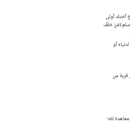
ج أختك أولى
:(مَنْ حَلَفَ
دنياه أو
 قربة من
 ومعاهدة لله؛