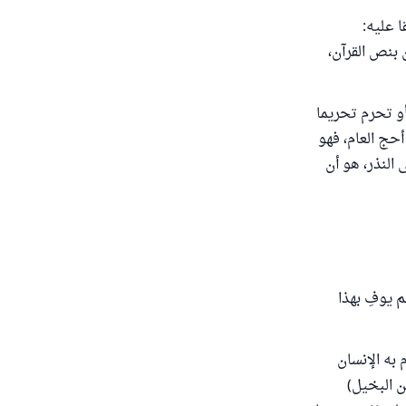
 عليه:
 بنص القرآن،
أو تحرم تحريما
 أحج العام، فهو
 ‌النذر، هو أن
م يوفِ بهذا
 به الإنسان
ن البخيل)