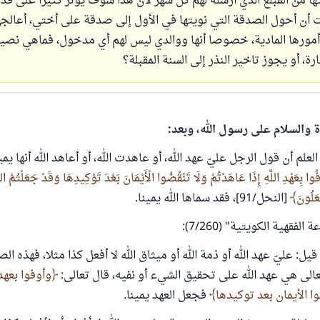
ها من المبلغ الذي أرسله لهم كل شهر لأن هذا سوف يؤثر كثيرا على قد
ت أن أحول الصدقة التي نويتها في الأول إلى صدقة على أختي، أعالجها
مورها المادية، خصوصا أنها ووالدي ليس لهم أي مدخول، فماهي نص
ة، أو يجوز تاخير النذر إلى السنة المقبلة؟
ة والسلام على رسول الله، وبعد:
لم أن قول الرجل عليّ عهد الله، أو عاهدت الله، أو أعاهد الله أنها ي
فُوا بِعَهْدِ اللَّهِ إِذَا عَاهَدْتُمْ وَلَا تَنْقُضُوا الْأَيْمَانَ ‌بَعْدَ ‌تَوْكِيدِهَا وَقَدْ جَعَلْتُمُ الل
ْعَلُونَ
[النحل/91]، فقد سماها الله يمينا.
فقهية الكويتية" (7/260):
قيل: عليّ عهد الله أو ذمة الله أو ميثاق الله لا أفعل كذا مثلا، فهذه الص
تعالى هي عهد الله على تحقيق الشيء أو نفيه، قال تعالى:
وأوفوا بعهد 
ا الأيمان بعد توكيدها
فجعل العهد يمينا.