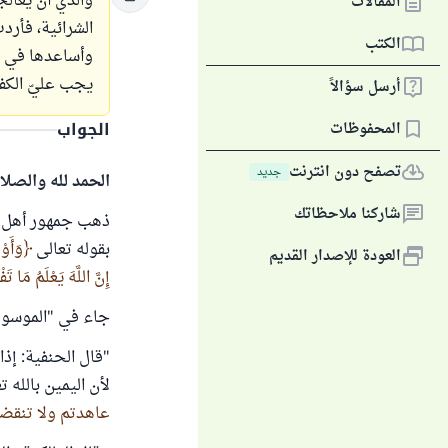
والدي أن يعالج
المقالات
الشرائية، فأرد
الكتب
وأساعدها في أ
يجب عليّ الكفار
أرسل سؤالاً
الجواب
المحفوظات
تصفح دون انترنت
جديد
الحمد لله والصلا
شاركنا ملاحظاتك
ذهب جمهور أهل الع
بقوله تعالى
وَأَوْ
العودة للإصدار القديم
إِنَّ اللَّهَ يَعْلَمُ مَا تَف
جاء في "الموسوعة ال
"قال الحنفية: إذا 
لأن اليمين بالله 
عاهدتم ولا تنقضو