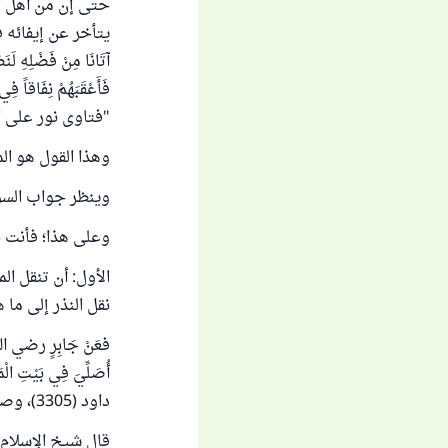
حتى إن من أهل ال
يتأخر عن إيفائه فيع
آتَانَا مِنْ فَضْلِهِ لَنَ
فَأَعْقَبَهُمْ نِفَاقاً فِ
"فتاوى نور على الدرب للعثيم
وهذا القول هو الم
وينظر جواب السؤا
وعلى هذا؛ فأنت ب
الأول: أن تنقل ا
نقل النذر إلى ما 
فعَنْ جَابِرٍ رضي الله عن
أُصَلِّيَ فِي بَيْتِ الْم
داود (3305)، وصححه الالباني.
قال شيخ الإسلام ا