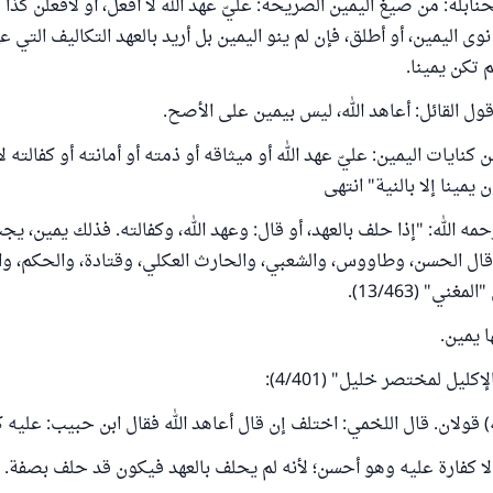
حنابلة: من صيغ اليمين الصريحة: عليّ عهد الله لا أفعل، أو لأفعلن كذا
وى اليمين، أو أطلق، فإن لم ينو اليمين بل أريد بالعهد التكاليف التي عهد
م تكن يمينا.
قول القائل: ‌أعاهد ‌الله، ليس بيمين على الأصح.
كنايات اليمين: عليّ عهد الله أو ميثاقه أو ذمته أو أمانته أو كفالته لأ
 يمينا إلا بالنية" انتهى
مه الله: "إذا حلف بالعهد، أو قال: وعهد الله، وكفالته. فذلك ‌يمين، يج
قال الحسن، وطاووس، والشعبي، والحارث العكلي، وقتادة، والحكم، وا
ني" (13/463).
ا يمين.
ليل لمختصر خليل" (4/401):
ه) قولان. قال اللخمي: اختلف إن قال ‌أعاهد ‌الله فقال ابن حبيب: عليه ك
لا كفارة عليه وهو أحسن؛ لأنه لم يحلف بالعهد فيكون قد حلف بصفة.