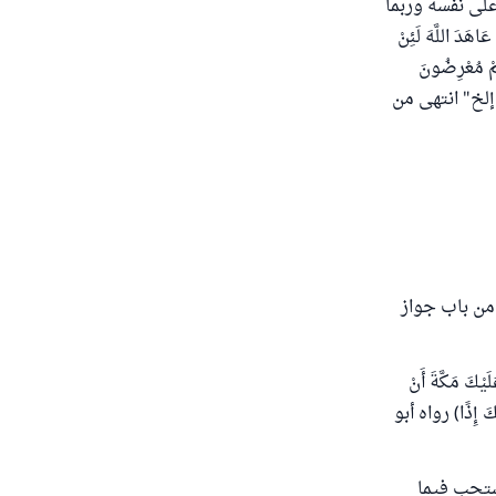
على نفسه وربما
اللَّهَ لَئِنْ
هُمْ مُعْرِضُونَ
ونَ)....إلخ" انتهى من
 من باب جواز
يْكَ مَكَّةَ أَنْ
نَكَ إِذًا) رواه أبو
يستحب فيما