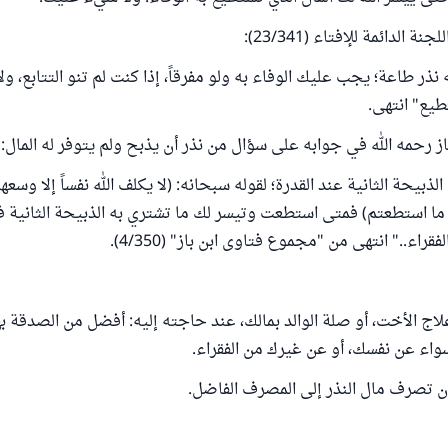
 الدائمة للإفتاء (23/341):
 نذر طاعة؛ يجب عليك الوفاء به ولو مفرقاً، إذا كنت لم تنو التتابع، ول
يع" انتهى.
از رحمه الله في جوابه على سؤال من نذر أن يذبح ولم يتوفر له المال:
ذبيحة الثانية عند القدرة؛ لقوله سبحانه: (لا يكلف الله نفساً إلا وسعه
ه ما استطعتم) فمتى استطعت وتيسر لك ما تشتري به الذبيحة الثانية ف
راء.." انتهى من "مجموع فتاوى ابن باز" (4/350).
اج الأخت، أو صلة الوالد بمالك، عند حاجته إليه: أفضل من الصدقة بهذ
اء عن نفسك، أو عن غيرك من الفقراء.
ن تصرف مال النذر إلى المصرف الفاضل.