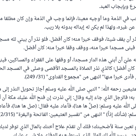
ع وبإيجاب العبد.
جب في الذمة وما أوجبه معينا، فإنما وجب في الذمة وإن كان مطلقا م
يره، ولهذا لم يكن له إبداله بدونه بلا ريب.
ر أن يقف شيئا، فوقف خيرا منه؛ كان أفضل. فلو نذر أن يبني لله مسج
فبنى مسجدا خيرا منه، ووقف وقفا خيرا منه: كان أفضل.
ه عليّ أن أبني هذه الدار مسجدا، أو وقفها على الفقراء والمساكين، فبن
كان أفضل؛ كالذي نذر الصلاة بالمسجد الأقصى وصلى في المسجد الحر
 خيرا منها" انتهى من "مجموع الفتاوى" (31/ 249).
ثيمين رحمه الله: " النبي صلى الله عليه وسلم أجاز تحويل النذر إلى 
ه؛ فالرجل الذي جاء إليه وقال: إني نذرت إن فتح الله عليك مكة أن
الله عليه وسلم: (صلِّ ها هنا)، فأعاد عليه فقال: (صل ها هنا)، فأعاد ا
 (شأنك إذاً) " انتهى من "تفسير العثيمين: الفاتحة والبقرة" (2/315).
لم تعين سنة لأضحيتك؛ فلك أن تقدّم علاج أختك بالمال الذي توفر لدي
ى ييسر الله لك المال الذي تستطيع به الوفاء. ولا شيء عليك.