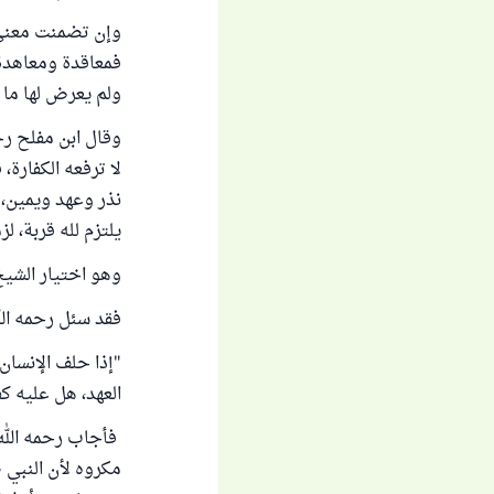
وإن تضمنت معنى ا
فمعاقدة ومعاهدة، 
ولم يعرض لها ما يح
وقال ابن مفلح رحم
لا ترفعه الكفارة، 
نذر وعهد ويمين، ول
يلتزم لله قربة، لزمه
وهو اختيار الشيخ
فقد سئل رحمه الل
"إذا حلف الإنسان ق
العهد، هل عليه كف
فأجاب رحمه الله ت
مكروه لأن النبي 