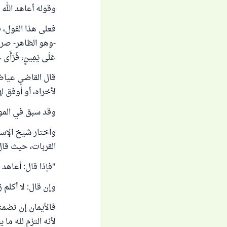
وقوله ‌أعاهد ‌الل
فعلى هذا القول، 
-وهو الظاهر- صرفت
عَلَى يَمِينٍ، فَرَأَى غَيْ
قال القاضي عياض 
لأخراه، أو أوفق لهو
وقد سبق في الموق
واختار شيخ الإسلا
القربات، حيث قال
"فإذا قال: أعاهد 
وإن قال: لا أكلم ز
‌فالأيمان ‌إن ‌تضمن
لأنه التزم لله ما ي