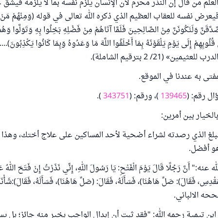
علم من قال إن النذر محرم لأن الإنسان يلزم نفسه بما لا يلزمه فيشق 
رض نفسه للعقاب العظيم الذي ذكره الله تعالى في قوله (وَمِنْهُمْ مَنْ عَاهَدَ 
صَّدَّقَنَّ وَلَنَكُونَنَّ مِنْ الصَّالِحِينَ فَلَمَّا آتَاهُمْ مِنْ فَضْلِهِ بَخِلُوا بِهِ وَتَوَلَّوا وَ
ي قُلُوبِهِمْ إِلَى يَوْمِ يَلْقَوْنَهُ بِمَا أَخْلَفُوا اللَّهَ مَا وَعَدُوهُ وَبِمَا كَانُوا يَكْذِبُ
ين» (21/ 2 بترقيم الشاملة).
فتى به عندنا في الموقع.
ل رقم: (
139465
)، ورقم: (
343751
).
الخيار بين أمرين:
لمبلغ الذي رصدته لشراء أضحية لأحد المساكين على علاج أختك، وهذا
هو أفضل.
ه:" أَنَّ رَجُلًا قَالَ يَوْمَ الْفَتْحِ: يَا رَسُولَ اللهِ، إِنِّي نَذَرْتُ إِنْ فَتَحَ اللهُ عَلَ
َقْدِسِ، فَقَالَ): صَلِّ هَاهُنَا)، فَسَأَلَهُ، فَقَالَ: (صَلِّ هَاهُنَا)، فَسَأَلَهُ، فَقَالَ):شَأْ
بن تيمية رحمه الله: "فقد ثبت أن ‌إبدال ‌الواجب ‌بخير ‌منه ‌جائز؛ بل 