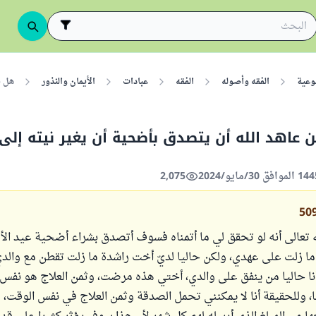
وعية
الفقه وأصوله
الفقه
عبادات
الأيمان والنذور
هل ي
 عاهد الله أن يتصدق بأضحية أن يغير نيته إلى
2,075
50
ه تعالى أنه لو تحقق لي ما أتمناه فسوف أتصدق بشراء أضحية عيد ا
 ما زلت على عهدي، ولكن حاليا لديّ أخت راشدة ما زلت تقطن مع والدي
أنا حاليا من ينفق على والدي، أختي هذه مرضت، وثمن العلاج هو نفس
ا، وللحقيقة أنا لا يمكنني تحمل الصدقة وثمن العلاج في نفس الوقت،