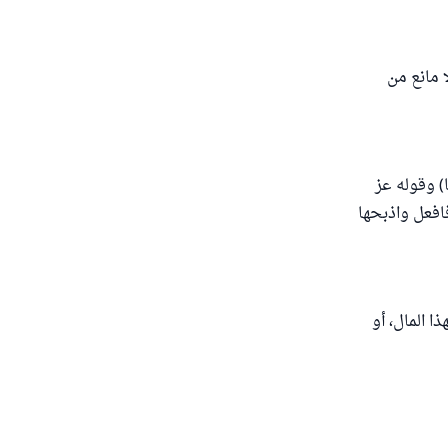
ا مانع من
ا) وقوله عز
افعل واذبحها
ا المال، أو