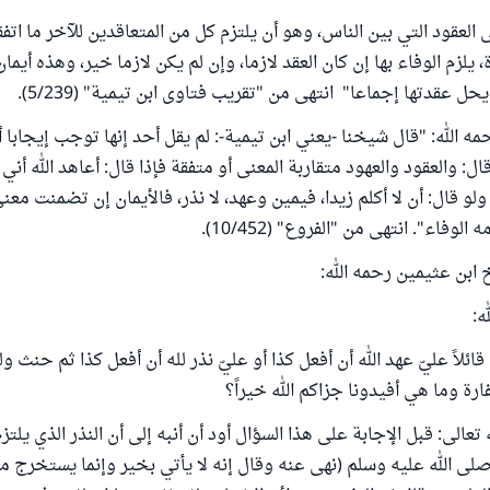
لعقود التي بين الناس، وهو أن يلتزم كل من المتعاقدين للآخر ما اتفقا
يلزم الوفاء بها إن كان العقد لازما، وإن لم يكن لازما خير، وهذه أيمان
ل عقدتها إجماعا" انتهى من "تقريب فتاوى ابن تيمية" (5/239).
ه الله: "قال شيخنا -يعني ابن تيمية-: لم يقل أحد إنها توجب إيجابا 
قال: والعقود والعهود متقاربة المعنى أو متفقة فإذا قال: أعاهد الله أني
و قال: أن لا أكلم زيدا، فيمين وعهد، لا نذر، ‌فالأيمان ‌إن ‌تضمنت ‌معنى
 الوفاء". انتهى من "الفروع" (10/452).
 ابن عثيمين رحمه الله:
ه:
ائلاً عليّ ‌عهد ‌الله أن أفعل كذا أو عليّ نذر لله أن أفعل كذا ثم حنث ول
ارة وما هي أفيدونا جزاكم الله خيراً؟
عالى: قبل الإجابة على هذا السؤال أود أن أنبه إلى أن النذر الذي يلتزم
صلى الله عليه وسلم (نهى عنه وقال إنه لا يأتي بخير وإنما يستخرج م