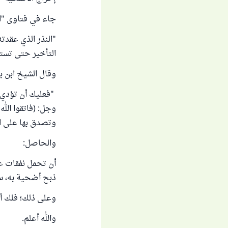
جاء في فتاوى "اللجنة
"النذر الذي عقدته
التأخير حتى تستط
وقال الشيخ ابن ب
"فعليك أن تؤدي ال
وجل: (فاتقوا الل
وتصدق بها على الفق
والحاصل:
أن تحمل نفقات عل
ذبح أضحية به، سو
وعلى ذلك؛ فلك أ
والله أعلم.