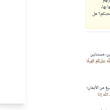
رتهم
 بها،
يحتكم؟ هل
مين، مستدلين
َّهَ عَلَيْكُمْ كَفِيلًا
يغ من الأيمان؛
الله إذا