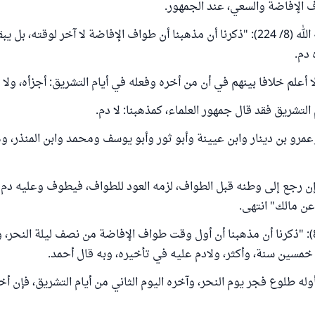
 الإفاضة والسعي، عند الجمهور.
قال النووي رحمه الله (8/ 224): "ذكرنا أن مذهبنا أن طواف الإفاضة لا آخر لوقته، 
 دم.
لا أعلم خلافا بينهم في أن من أخره وفعله في أيام التشريق: أجزأه، ولا 
التشريق فقد قال جمهور العلماء، كمذهبنا: لا دم.
مرو بن دينار وابن عيينة وأبو ثور وأبو يوسف ومحمد وابن المنذر، و
إن رجع إلى وطنه قبل الطواف، لزمه العود للطواف، فيطوف وعليه دم 
عن مالك" انتهى.
وقال أيضا (8/ 82): "ذكرنا أن مذهبنا أن أول وقت طواف الإفاضة من نصف ليلة النحر
 خمسين سنة، وأكثر، ولادم عليه في تأخيره، وبه قال أحمد.
وله طلوع فجر يوم النحر، وآخره اليوم الثاني من أيام التشريق، فإن أخ