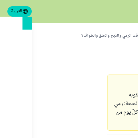
العربية
قت الرمي والذبح والحلق والطواف؟
قوبة
 الحجة: رمي
لِّ يوم من