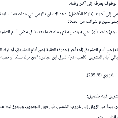
 الوقوف بعرفة إلى آخر وقته.
رمي إلى آخرها (تاركا للأفضل)، وهو الإتيان بالرمي في مواضعه السابق
مجموعتين والفوائت من الصلاة.
يوم) واحد (أو) رمي (يومين)، ثم رماه فيما بعد، قبل مضي أيام التشري
ه) عن أيام التشريق (أو) أخر (جمرة) العقبة (عن أيام التشريق، أو ترك ا
ليالي أيام التشريق: (فعليه دم)، لقول ابن عباس: "من ترك نسكا أو نسيه 
وي (8/ 235).
تشريق فيه تفصيل:
 يبدأ من الزوال إلى غروب الشمس، في قول الجمهور، ويجوز ليلا عند
الثاني عشر.