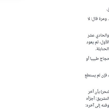
.
ومرة قال: لا
 والحادي عشر
لأول، ثم يعود
لحنابلة.
جاج طبيبا أو
، فإن لم يستطع
مع رمي يوم النحر) بأن أخر
لتشريق: أجزأه
 وقته إلى آخره: