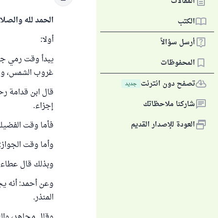
المقالات
الحمد لله والصلا
الكتب
أولا:
أرسل سؤالاً
يبدأ وقت رمي جمر
المحفوظات
غروب الشمس، ولا 
تصفح دون انترنت
جديد
شاركنا ملاحظاتك
إجزاء.
العودة للإصدار القديم
فأما وقت الفضيلة
وأما وقت الجواز: 
وبذلك قال عطاء، 
وعن أحمد: أنه ي
المنذر.
وقال مجاهد، والث