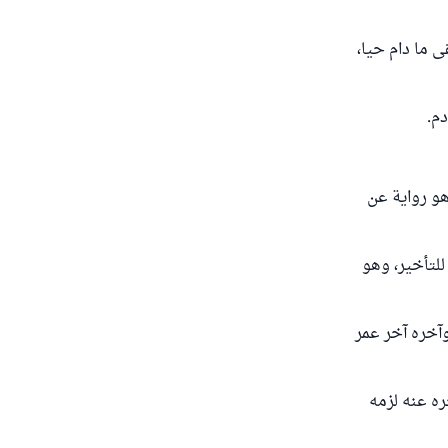
بل يبقى ما دام حيا،
دم.
هو رواية عن
للتأخير، وهو
، وآخره آخر عمر
ره عنه لزمه