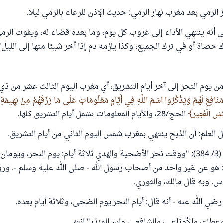
الرمي بعد مغرب نهار الرمي: حديث الإذن للرعاء بالرمي ليلا.
ى أنه ينتهي الأداء إلى غروب كل يوم، وما بعده قضاء له، ويفوت الرمي
حصاة أو في ترك الجميع، وكذا يلزمه دم إذا أخر شيئا منها إلى الليل"
ن يوم النحر إلى آخر أيام التشريق، أي مغرب اليوم الثالث عشر من ذي 
َنَافِعَ لَهُمْ وَيَذْكُرُوا اسْمَ اللَّهِ فِي أَيَّامٍ مَعْلُومَاتٍ عَلَى مَا رَزَقَهُمْ مِنْ بَهِيمَةِ ال
ئِسَ الْفَقِيرَ
الحج/28، والأيام المعلومات تشمل أيام التشريق كلها.
ل العلم: أن الذبح ينتهي بمغرب شمس اليوم الثاني من أيام التشريق.
قال في "المغني" (3/ 384): "ووقت نحر الأضحية والهدي ثلاثة أيام: يوم النحر، ويو
 هو عن غير واحد من أصحاب رسول الله - صلى الله عليه وسلم -. وروا
اس. وبه قال مالك، والثوري.
ي الله عنه - أنه قال: أيام النحر يوم الضحى، وثلاثة أيام بعده.
عطاء، والأوزاعي، والشافعي، وابن المنذر" انتهى.