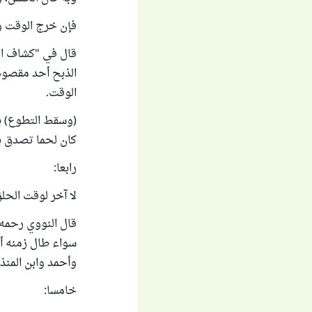
فإن خرج الوقت ول
قال في "كشاف القناع" (3/ 10): "(وإن فات الوقت) قب
الذبح أحد مقصود
الوقت.
(وسقط التطوع) ب
كان لحما تصدق به
رابعا:
لا آخر لوقت الحل
سواء طال زمنه أم
وأحمد وابن المنذ
خامسا: