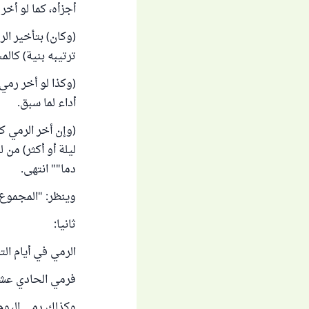
أجزأه، كما لو أخر
(وكان) بتأخير ال
ترتيبه بنية) كال
(وكذا لو أخر رمي 
أداء لما سبق.
(وإن أخر الرمي كل
ليلة أو أكثر) من 
دما"" انتهى.
وينظر: "المجموع" للنو
ثانيا:
الرمي في أيام ال
فرمي الحادي عشر،
وكذلك رمي اليوم 