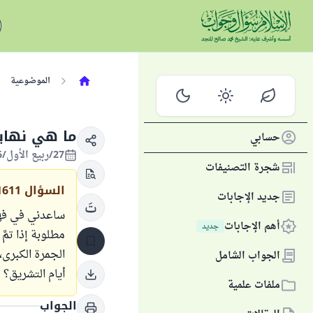
الموضوعية
ما هي نهاي
حسابي
27/ربيع الأول/1446 الموافق 30/سبتمبر/2024
شجرة التصنيفات
السؤال
1611
جديد الإجابات
ساعدني في فهم 
أهم الإجابات
جديد
مطلوبة إذا تمّ
الجمرة الكبرى،
الجواب الشامل
أيام التشريق؟
ملفات علمية
الجواب