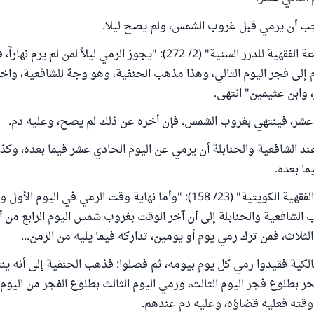
ب أن يرمي قبل غروب الشمس، ولم يصح ليلا.
جاء في "الموسوعة الفقهية للدرر السنية" (2/ 272): "يجوز الرمي ليلاً لمن لم 
إلى فجر اليوم التالي، وهذا مذهب الحنفية، وهو وجهٌ للشافعية، واختا
، وابن عثيمين" انتهى.
ث عشر، فينتهي بغروب الشمس. فإن أخره عن ذلك لم يصح، وعليه دم.
ند الشافعية والحنابلة أن يرمي عن اليوم الحادي عشر فيما بعده، وكذ
ما بعده.
وفي "الموسوعة الفقهية الكويتية" (23/ 158): "وأما نهاية وقت الرمي في اليو
 الشافعية والحنابلة إلى أن آخر الوقت بغروب شمس اليوم الرابع من أي
الثلاث، فمن ترك رمي يوم أو يومين، تداركه فيما يليه من الزمن...
مالكية فقيدوا رمي كل يوم بيومه، ثم فصلوا: فذهب الحنفية إلى أنه ين
نحر بطلوع فجر اليوم الثالث، ورمي اليوم الثالث بطلوع الفجر من اليوم ا
 وقته فعليه قضاؤه، وعليه دم عندهم.