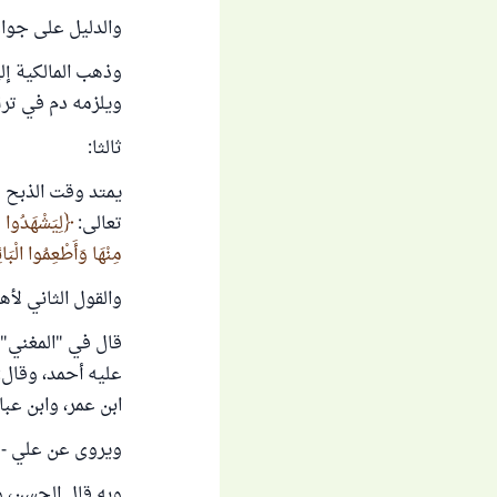
والدليل على جواز 
وذهب المالكية إل
ويلزمه دم في ترك 
ثالثا:
يمتد وقت الذبح م
تعالى:
لِيَشْهَدُوا م
مِنْهَا وَأَطْعِمُوا الْبَا
والقول الثاني لأه
عليه أحمد، وقال:
ابن عمر، وابن عب
ويروى عن علي - رض
وبه قال الحسن، و