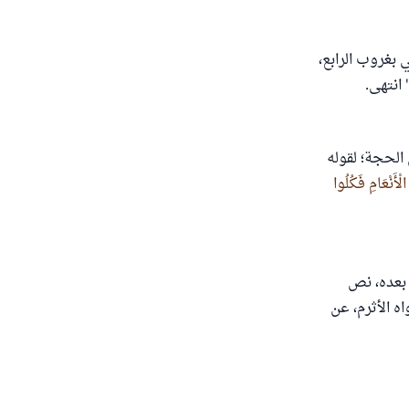
 بغروب الرابع،
 انتهى.
الحجة؛ لقوله
ْأَنْعَامِ فَكُلُوا
مان بعده، نص
ه الأثرم، عن