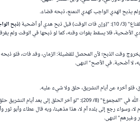
م يذبح الهدي الواجب كهدي التمتع، ذبحه قضاء.
ل ذبح هدي أو أضحية (
ذبح الوا
ي الأضحية، فلا يسقط بفوات وقته، كما لو ذبحها في الوقت ولم يفر
خروج وقت الذبح؛ لأن المحصل للفضيلة: الزمان، وقد فات، فلو ذبحه
، لا أضحية. في الأصح" انتهى.
ق، فلو أخره عن أيام التشريق، حلق ولا شيء عليه.
قال النووي رحمه الله في "المجموع" (8/ 209): "لو أخر الحلق إلى بعد أيام ا
 لا، وسواء رجع إلى بلده أم لا، هذا مذهبنا، وبه قال عطاء وأبو ثور و
ر وغيرهم" انتهى.