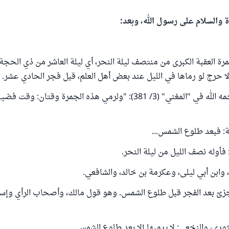
ة والسلام على رسول الله، وبعد:
ة العقبة الكبرى من منتصف ليلة النحر، أي ليلة العاشر من ذي الحجة،
حرج لو رماها في الليل عند بعض أهل العلم، قبل فجر الحادي عشر.
قال ابن قدامة رحمه الله في "المغني" (3/ 381): "ولرمي هذه الجمرة وقتان:
: فبعد طلوع الشمس...
فأوله نصف الليل من ليلة النحر.
وابن أبي ليلى، وعكرمة بن خالد، والشافعي.
جزئ بعد الفجر قبل طلوع الشمس. وهو قول مالك، وأصحاب الرأي وإس
وري، والنخعي: لا يرميها إلا بعد طلوع الشمس...