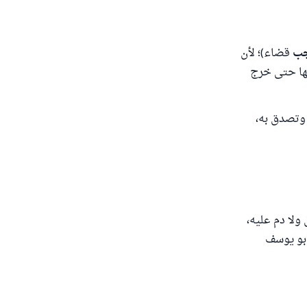
جب
قضاء)؛ لأن
قها حتى خرج
 وتصدق به،
لتشريق حلق ولا دم عليه،
أبو يوسف