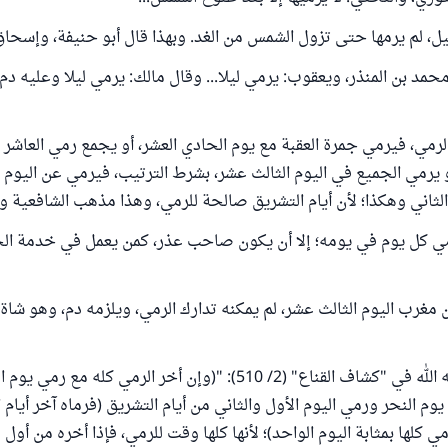
ليل، لم يرمها حتى تزول الشمس من الغد. وبهذا قال أبو حنيفة، وإسحاق
مد بن المنذر، ويعقوب: يرمي ليلا... وقال مالك: يرمي ليلا وعليه دم. 
رمي، فيرمي جمرة العقبة مع يوم الحادي العشر، أو يجمع رمي العاشر
و يرمي الجميع في اليوم الثالث عشر، بشرط الترتيب، فيرمي عن اليوم ا
لثاني وهكذا؛ لأن أيام التشريق صالحة للرمي، وهذا مذهب الشافعية وا
رمي كل يوم في يومه؛ إلا أن يكون صاحب عذر، كمن يعمل في خدمة الح
 مغرب اليوم الثالث عشر، لم يمكنه تدارك الرمي، ويلزمه دم، وهو شاة
قال البهوتي رحمه الله في "كشاف القناع" (2/ 510): "(وإن أخر الرمي كله 
وم النحر ورمي اليوم الأول والثاني من أيام التشريق (فرماه آخر أيام ا
رمي كلها بمثابة اليوم الواحد)؛ لأنها كلها وقت للرمي، فإذا أخره من أول