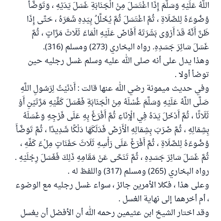
اللَّهُ عَلَيْهِ وَسَلَّمَ إِذَا اغْتَسَلَ مِنْ الْجَنَابَةِ غَسَلَ يَدَيْهِ ، وَتَوَضَّأَ
وُضُوءَهُ لِلصَّلَاةِ ، ثُمَّ اغْتَسَلَ ثُمَّ يُخَلِّلُ بِيَدِهِ شَعَرَهُ ، حَتَّى إِذَا
ظَنَّ أَنَّهُ قَدْ أَرْوَى بَشَرَتَهُ أَفَاضَ عَلَيْهِ الْمَاءَ ثَلَاثَ مَرَّاتٍ ، ثُمَّ
غَسَلَ سَائِرَ جَسَدِهِ. رواه البخاري (273) ومسلم (316).
وهذا يدل على أنه صلى الله عليه وسلم غسل رجليه حين
توضأ أولا .
وفي حديث ميمونة رضي الله عنها قالت : أَدْنَيْتُ لِرَسُولِ اللَّهِ
صَلَّى اللَّهُ عَلَيْهِ وَسَلَّمَ غُسْلَهُ مِنْ الْجَنَابَةِ فَغَسَلَ كَفَّيْهِ مَرَّتَيْنِ أَوْ
ثَلَاثًا ، ثُمَّ أَدْخَلَ يَدَهُ فِي الْإِنَاءِ ثُمَّ أَفْرَغَ بِهِ عَلَى فَرْجِهِ وَغَسَلَهُ
بِشِمَالِهِ ، ثُمَّ ضَرَبَ بِشِمَالِهِ الْأَرْضَ فَدَلَكَهَا دَلْكًا شَدِيدًا ، ثُمَّ تَوَضَّأَ
وُضُوءَهُ لِلصَّلَاةِ ، ثُمَّ أَفْرَغَ عَلَى رَأْسِهِ ثَلَاثَ حَفَنَاتٍ مِلْءَ كَفِّهِ ،
ثُمَّ غَسَلَ سَائِرَ جَسَدِهِ ، ثُمَّ تَنَحَّى عَنْ مَقَامِهِ ذَلِكَ فَغَسَلَ رِجْلَيْهِ .
رواه البخاري (265) ومسلم (317) واللفظ له .
وعلى هذا ، فكلا الأمرين جائز ، سواء غسل رجليه مع الوضوء
، أم أخرهما إلى نهاية الغسل .
وقد اختار الشيخ ابن عثيمين رحمه الله أن الأفضل أن يغسل