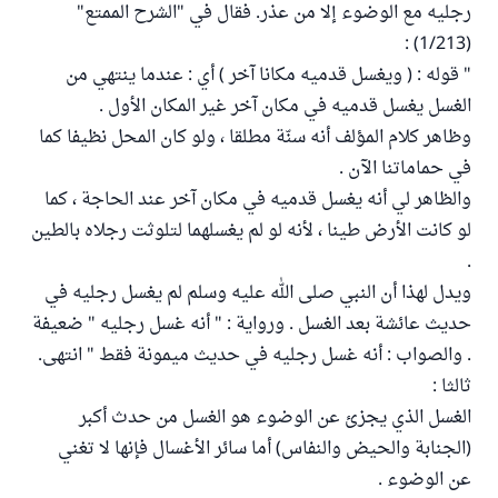
رجليه مع الوضوء إلا من عذر. فقال في "الشرح الممتع"
(1/213) :
" قوله : ( ويغسل قدميه مكانا آخر ) أي : عندما ينتهي من
الغسل يغسل قدميه في مكان آخر غير المكان الأول .
وظاهر كلام المؤلف أنه سنّة مطلقا ، ولو كان المحل نظيفا كما
في حماماتنا الآن .
والظاهر لي أنه يغسل قدميه في مكان آخر عند الحاجة ، كما
لو كانت الأرض طينا ، لأنه لو لم يغسلهما لتلوثت رجلاه بالطين
.
ويدل لهذا أن النبي صلى الله عليه وسلم لم يغسل رجليه في
حديث عائشة بعد الغسل . ورواية : " أنه غسل رجليه " ضعيفة
. والصواب : أنه غسل رجليه في حديث ميمونة فقط " انتهى.
ثالثا :
الغسل الذي يجزئ عن الوضوء هو الغسل من حدث أكبر
(الجنابة والحيض والنفاس) أما سائر الأغسال فإنها لا تغني
عن الوضوء .