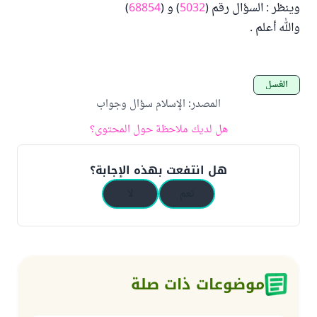
وينظر : السؤال رقم (
5032
) و (
68854
)
والله أعلم .
الغسل
المصدر
:
الإسلام سؤال وجواب
هل لديك ملاحظة حول المحتوى؟
هل انتفعت بهذه الإجابة؟
نعم
لا
موضوعات ذات صلة