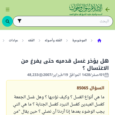
الموضوعية
الفقه وأصوله
الفقه
عبادات
هل يؤخر غسل قدميه حتى يفرغ من
الاغتسال ؟
01/صفر/1428 الموافق 19/فبراير/2007
48,233
السؤال
85065
ما هي أنواع الغسل ؟ وكيف نؤديها ؟ وهل غسل الجمعة
كغسل العيدين كغسل التبرد كغسل الجنابة ؟ ما هي التي
يجب الوضوء بعدها إذا أردنا أن نصلي ؟ حين يقال "من