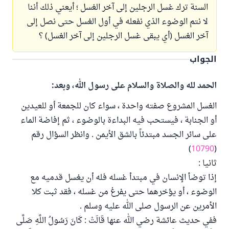
السنة ترك غسل الرجلين إلى آخر الغسل ؛ أيعني ذلك أننا
لا نتم الوضوء الذي نفعله في أول الغسل حتى نصل إلى
آخر الغسل (أي يبقى غسل الرجلين إلى آخر الغسل) ؟
الجواب
الحمد لله والصلاة والسلام على رسول الله، وبعد:
الغسل المشروع صفته واحدة ، سواء كان للجمعة أو للعيدين
أو الجنابة ، فيستحب فيه البداءة بالوضوء ، ثم إفاضة الماء
على سائر الجسد مبتدئاً بالشق الأيمن . وانظر السؤال رقم
)
10790
(
ثانيا :
إذا توضأ الإنسان في مبتدأ غسله فله أن يغسل قدميه مع
الوضوء ، أو يؤخرهما حتى يفرغ من غسله ، فقد ثبت كلا
الأمرين عن الرسول صلى الله عليه وسلم .
ففي حديث عائشة رضي الله عنها قَالَتْ : كَانَ رَسُولُ اللَّهِ صَلَّى