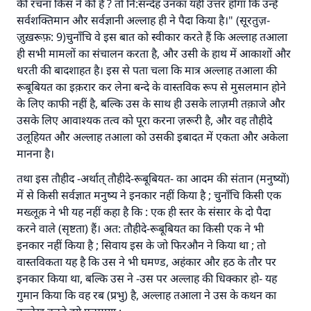
की रचना किस ने की है ? तो नि:सन्देह उनका यही उत्तर होगा कि उन्हें
सर्वशक्तिमान और सर्वज्ञानी अल्लाह ही ने पैदा किया है।" (सूरतुज़-
ज़ुख़रूफ़: 9)चुनाँचि वे इस बात को स्वीकार करते हैं कि अल्लाह तआला
ही सभी मामलों का संचालन करता है, और उसी के हाथ में आकाशों और
धरती की बादशाहत है। इस से पता चला कि मात्र अल्लाह तआला की
रूबूबियत का इक़रार कर लेना बन्दे के वास्तविक रूप से मुसलमान होने
के लिए काफी नहीं है, बल्कि उस के साथ ही उसके लाज़मी तक़ाजे और
उसके लिए आवाश्यक तत्व को पूरा करना ज़रूरी है, और वह तौहीदे
उलूहियत और अल्लाह तआला को उसकी इबादत में एकता और अकेला
मानना है।
तथा इस तौहीद -अर्थात् तौहीदे-रूबूबियत- का आदम की संतान (मनुष्यों)
में से किसी सर्वज्ञात मनुष्य ने इनकार नहीं किया है ; चुनाँचि किसी एक
मख्लूक़ ने भी यह नहीं कहा है कि : एक ही स्तर के संसार के दो पैदा
करने वाले (सृष्टता) हैं। अत: तौहीदे-रूबूबियत का किसी एक ने भी
इनकार नहीं किया है ; सिवाय इस के जो फिरऔन ने किया था ; तो
वास्तविकता यह है कि उस ने भी घमण्ड, अहंकार और हठ के तौर पर
इनकार किया था, बल्कि उस ने -उस पर अल्लाह की धिक्कार हो- यह
गुमान किया कि वह रब (प्रभु) है, अल्लाह तआला ने उस के कथन का