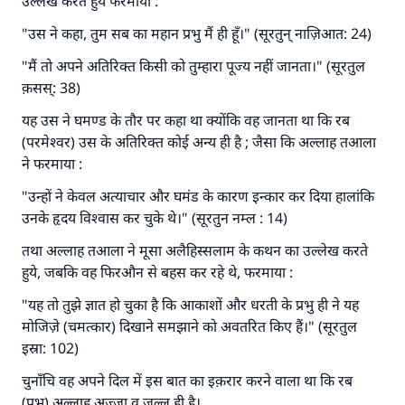
उल्लेख करते हुये फरमाया :
"उस ने कहा, तुम सब का महान प्रभु मैं ही हूँ।" (सूरतुन् नाज़िआत: 24)
"मैं तो अपने अतिरिक्त किसी को तुम्हारा पूज्य नहीं जानता।" (सूरतुल
क़सस्: 38)
उत्तर संख्या 110845 ने एक शादी बचाई।.
यह उस ने घमण्ड के तौर पर कहा था क्योंकि वह जानता था कि रब
(परमेश्वर) उस के अतिरिक्त कोई अन्य ही है ; जैसा कि अल्लाह तआला
उम्मत के प्रश्नों का उत्तर देने में हमारी सहायता करें
ने फरमाया :
अल्लाह के रसूल सल्लल्लाहु अलैहि व सल्लम ने फरमाया :
"उन्हों ने केवल अत्याचार और घमंड के कारण इन्कार कर दिया हालांकि
'जो व्यक्ति भलाई का मार्ग दर्शाए, उसके लिए उस भलाई के
उनके हृदय विश्वास कर चुके थे।" (सूरतुन नम्ल : 14)
करने वाले के समान प्रतिफल है।''
तथा अल्लाह तआला ने मूसा अलैहिस्सलाम के कथन का उल्लेख करते
(मुस्लिम : 1893).
हुये, जबकि वह फिरऔन से बहस कर रहे थे, फरमाया :
"यह तो तुझे ज्ञात हो चुका है कि आकाशों और धरती के प्रभु ही ने यह
योगदान करें
मोजिज़े (चमत्कार) दिखाने समझाने को अवतरित किए हैं।" (सूरतुल
इस्रा: 102)
चुनाँचि वह अपने दिल में इस बात का इक़रार करने वाला था कि रब
(प्रभु) अल्लाह अज़्ज़ा व जल्ल ही है।