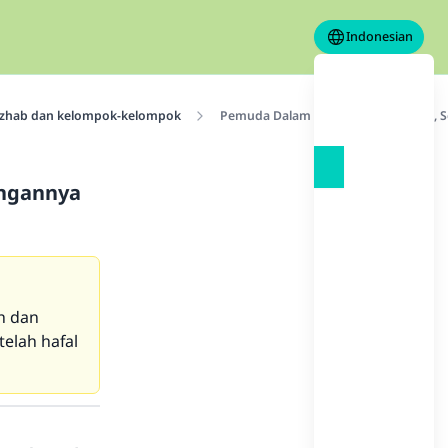
Indonesian
hab dan kelompok-kelompok
Pemuda Dalam Fitrah Ahlus Sunnah, S
ungannya
ah dan
telah hafal