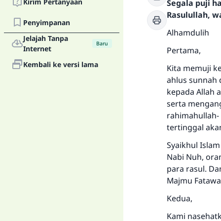
Kirim Pertanyaan
Segala puji 
Rasulullah, w
Penyimpanan
Alhamdulih
Jelajah Tanpa
Baru
Internet
Pertama,
Kembali ke versi lama
Kita memuji k
ahlus sunnah 
kepada Allah
serta mengang
rahimahullah- 
tertinggal ak
Syaikhul Isla
Nabi Nuh, ora
para rasul. Da
Majmu Fatawa,
Kedua,
Kami nasehatk