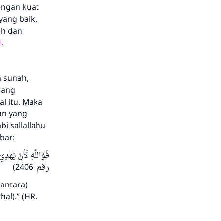
engan kuat
yang baik,
ah dan
1
.
n sunah,
rang
l itu. Maka
an yang
i sallallahu
bar:
رقم 2406)
rantara)
al).” (HR.