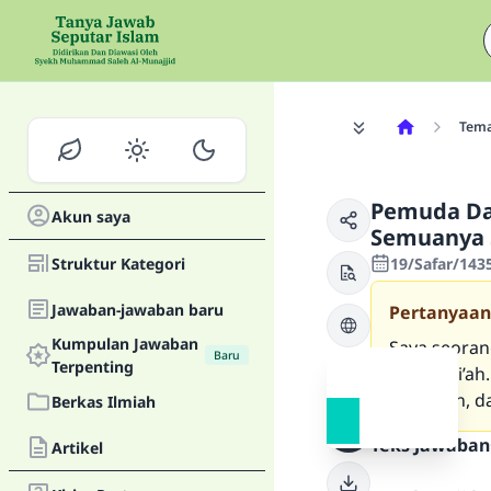
Tem
Pemuda Da
Akun saya
Semuanya S
Struktur Kategori
19/Safar/143
Jawaban-jawaban baru
Pertanyaan
Kumpulan Jawaban
Saya seorang
Baru
Terpenting
ibuku syi’ah
Al-Qur’an, d
Berkas Ilmiah
Teks Jawaban
Artikel