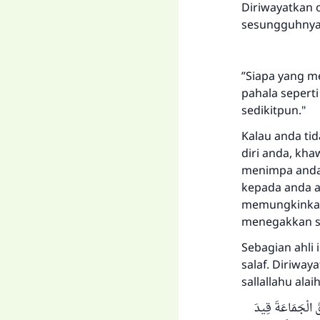
Diriwayatkan o
sesungguhnya R
”Siapa yang m
pahala sepert
sedikitpun."
Kalau anda ti
diri anda, kh
menimpa anda 
kepada anda a
memungkinkan 
menegakkan sy
Sebagian ahli
salaf. Diriway
sallallahu ala
قَ الْجَمَاعَةَ قِيدَ