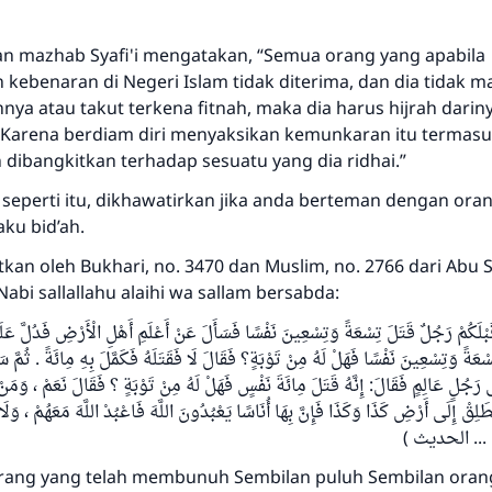
n mazhab Syafi'i mengatakan, “Semua orang yang apabila
ebenaran di Negeri Islam tidak diterima, dan dia tidak 
a atau takut terkena fitnah, maka dia harus hijrah dariny
Karena berdiam diri menyaksikan kemunkaran itu termasu
 dibangkitkan terhadap sesuatu yang dia ridhai.”
 seperti itu, dikhawatirkan jika anda berteman dengan ora
ku bid’ah.
tkan oleh Bukhari, no. 3470 dan Muslim, no. 2766 dari Abu S
bi sallallahu alaihi wa sallam bersabda:
ْلَكُمْ رَجُلٌ قَتَلَ تِسْعَةً وَتِسْعِينَ نَفْسًا فَسَأَلَ عَنْ أَعْلَمِ أَهْلِ الْأَرْضِ فَدُلَّ عَل
ِسْعَةً وَتِسْعِينَ نَفْسًا فَهَلْ لَهُ مِنْ تَوْبَةٍ؟ فَقَالَ لَا فَقَتَلَهُ فَكَمَّلَ بِهِ مِائَةً . ثُمَّ س
رَجُلٍ عَالِمٍ فَقَالَ: إِنَّهُ قَتَلَ مِائَةَ نَفْسٍ فَهَلْ لَهُ مِنْ تَوْبَةٍ ؟ فَقَالَ نَعَمْ ، وَمَنْ
ْطَلِقْ إِلَى أَرْضِ كَذَا وَكَذَا فَإِنَّ بِهَا أُنَاسًا يَعْبُدُونَ اللَّهَ فَاعْبُدْ اللَّهَ مَعَهُمْ ، وَل
َوْءٍ ... الحديث
rang yang telah membunuh Sembilan puluh Sembilan oran