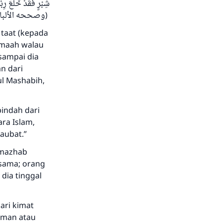
شِبْرٍ فَقَدْ خَلَعَ رِبْ
وصححه الألباني )
 taat (kepada
jamaah walau
 sampai dia
n dari
ul Mashabih,
pindah dari
ra Islam,
aubat.”
 mazhab
sama; orang
ia tinggal
ari kimat
liman atau