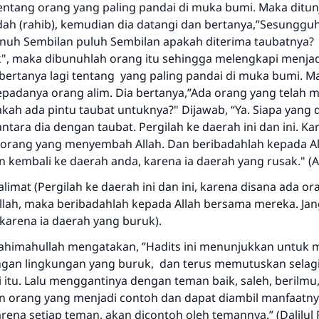
tentang orang yang paling pandai di muka bumi. Maka ditu
adah (rahib), kemudian dia datangi dan bertanya,”Sesunggu
uh Sembilan puluh Sembilan apakah diterima taubatnya?
k", maka dibunuhlah orang itu sehingga melengkapi menjad
bertanya lagi tentang yang paling pandai di muka bumi. M
epadanya orang alim. Dia bertanya,”Ada orang yang tela
kah ada pintu taubat untuknya?" Dijawab, “Ya. Siapa yang 
tara dia dengan taubat. Pergilah ke daerah ini dan ini. Ka
orang yang menyembah Allah. Dan beribadahlah kepada A
 kembali ke daerah anda, karena ia daerah yang rusak." (A
alimat (Pergilah ke daerah ini dan ini, karena disana ada o
ah, maka beribadahlah kepada Allah bersama mereka. Ja
karena ia daerah yang buruk).
rahimahullah mengatakan, ”Hadits ini menunjukkan untuk
an lingkungan yang buruk, dan terus memutuskan selagi
i itu. Lalu menggantinya dengan teman baik, saleh, berilmu,
an orang yang menjadi contoh dan dapat diambil manfaatn
ena setiap teman, akan dicontoh oleh temannya.” (Dalilul F