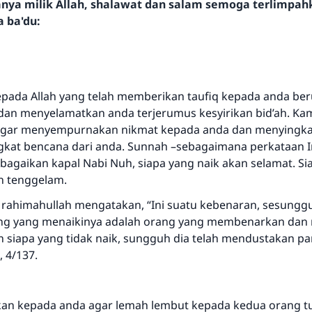
hanya milik Allah, shalawat dan salam semoga terlimpa
a ba'du:
epada Allah yang telah memberikan taufiq kepada anda ber
dan menyelamatkan anda terjerumus kesyirikan bid’ah. 
 agar menyempurnakan nikmat kepada anda dan menyingka
kat bencana dari anda. Sunnah –sebagaimana perkataan 
bagaikan kapal Nabi Nuh, siapa yang naik akan selamat. Si
an tenggelam.
m rahimahullah mengatakan, “Ini suatu kebenaran, sesungg
ng yang menaikinya adalah orang yang membenarkan dan 
n siapa yang tidak naik, sungguh dia telah mendustakan par
 4/137.
an kepada anda agar lemah lembut kepada kedua orang t