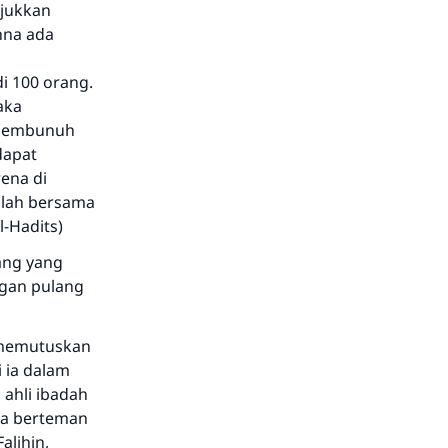
njukkan
hna ada
i 100 orang.
aka
h membunuh
dapat
rena di
llah bersama
l-Hadits)
rang yang
ngan pulang
 memutuskan
 ia dalam
 ahli ibadah
ya berteman
alihin,