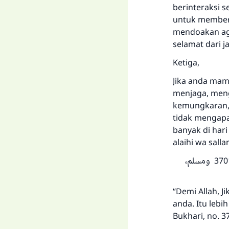
berinteraksi 
untuk memberi
mendoakan aga
selamat dari j
Ketiga,
Jika anda mam
menjaga, men
kemungkaran,
tidak mengapa
banyak di har
alaihi wa sall
فَوَاللَّهِ لَأَنْ يَهْدِيَ اللَّهُ بِكَ رَجُلًا خَيْرٌ لَكَ مِنْ أَنْ يَكُونَ لَكَ حُمْرُ النَّعَمِ (رواه البخاري، رقم 3701 ومسلم،
“Demi Allah, 
anda. Itu lebi
Bukhari, no. 3