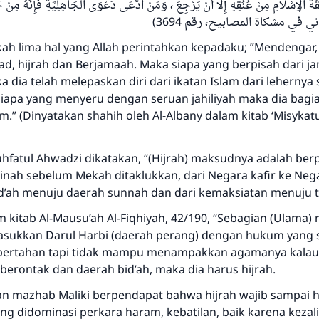
قَةَ الْإِسْلَامِ مِنْ عُنُقِهِ إِلَّا أَنْ يَرْجِعَ ، وَمَنْ ادَّعَى دَعْوَى الْجَاهِلِيَّةِ فَإِنَّهُ مِنْ ج
Bantu kami dalam memberikan jawaban untuk umat
(في مشكاة المصابيح، رقم 3694
kah lima hal yang Allah perintahkan kepadaku; ”Mendengar,
Rasulullah ﷺ bersabda
"Siapa yang menunjukkan suatu kebaikan, meka dia akan
had, hijrah dan Berjamaah. Maka siapa yang berpisah dari 
mendapatkan pahala yang sama dengan orang yang
a dia telah melepaskan diri dari ikatan Islam dari lehernya
melakukannya"
siapa yang menyeru dengan seruan jahiliyah maka dia bagia
.” (Dinyatakan shahih oleh Al-Albany dalam kitab ‘Misykat
MUSLIM, 1893
uhfatul Ahwadzi dikatakan, “(Hijrah) maksudnya adalah ber
Saham
nah sebelum Mekah ditaklukkan, dari Negara kafir ke Nega
id’ah menuju daerah sunnah dan dari kemaksiatan menuju t
m kitab Al-Mausu’ah Al-Fiqhiyah, 42/190, “Sebagian (Ulama)
sukkan Darul Harbi (daerah perang) dengan hukum yang 
ertahan tapi tidak mampu menampakkan agamanya kalau d
berontak dan daerah bid’ah, maka dia harus hijrah.
n mazhab Maliki berpendapat bahwa hijrah wajib sampai h
ang didominasi perkara haram, kebatilan, baik karena keza