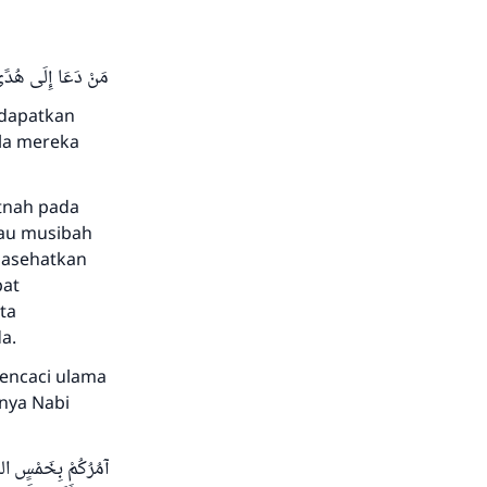
مَنْ دَعَا إِلَى هُدًى 
ndapatkan
la mereka
itnah pada
tau musibah
nasehatkan
pat
ta
a.
mencaci ulama
hnya Nabi
آمُرُكُمْ بِخَمْسٍ اللَّ