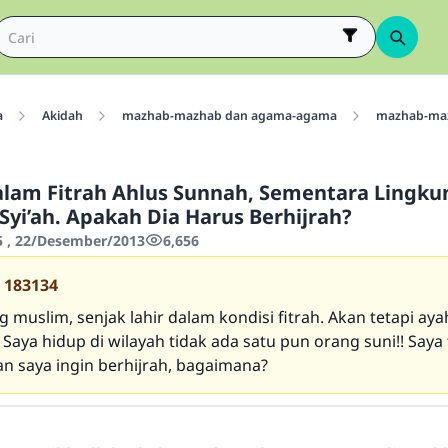
a
Akidah
mazhab-mazhab dan agama-agama
mazhab-maz
lam Fitrah Ahlus Sunnah, Sementara Lingk
yi’ah. Apakah Dia Harus Berhijrah?
5 , 22/Desember/2013
6,656
183134
 muslim, senjak lahir dalam kondisi fitrah. Akan tetapi ay
. Saya hidup di wilayah tidak ada satu pun orang suni!! Saya 
an saya ingin berhijrah, bagaimana?