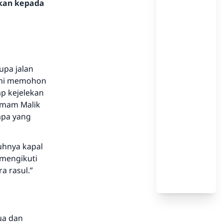
hkan kepada
upa jalan
Kami memohon
p kejelekan
Imam Malik
apa yang
uhnya kapal
mengikuti
a rasul.”
ua dan