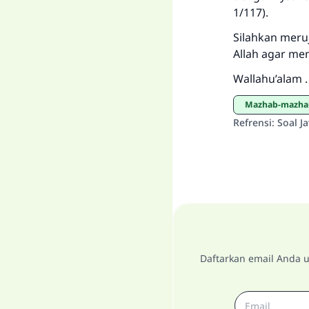
1/117).
Silahkan meru
Allah agar me
Wallahu’alam .
mazhab-mazh
Refrensi
:
Soal J
Daftarkan email Anda u