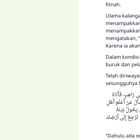
fitnah.
Ulama kalanga
menampakkan k
menampakkanny
mengatakan, “
Karena ia akan
Dalam kondisi
buruk dan pela
Telah diriwaya
sesungguhya Na
َى رَاهِبٍ فَأَتَاهُ
َأَلَ عَنْ أَعْلَمِ أَهْلِ
 يَحُولُ بَيْنَهُ
َا تَرْجِعْ إِلَى أَرْضِكَ
“Dahulu ada o