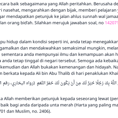
secara baik sebagaimana yang Allah peritahkan. Berusaha d
 nasehat, mengarahkan dengan bijak, memberi pelajaran 
r mendapatkan petunjuk ke jalan ahlus sunnah wal jama
alan orang bid’ah. Silahkan merujuk jawaban soal, no
14207
pu hidup dalam kondisi seperti ini, anda tetap menegakka
gamalkan dan mendakwahkan semaksimal mungkin, mela
 sementara anda mempunyai ilmu dan kemampuan akan ha
 anda tetap tinggal di negari tersebut. Semoga ada kebaik
i kemudian dan Allah bukakan kemenangan dan hidayah. Nab
am berkata kepada Ali bin Abu Thalib di hari penaklukan Khai
Jika Allah memberikan petunjuk kepada seseorang lewat (pe
h baik bagi anda daripada unta merah (Harta yang paling mah
701 dan Muslim, no. 2406).