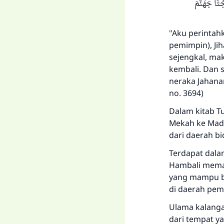
ُثَا جَهَنَّمَ
"Aku perintah
pemimpin), Ji
sejengkal, mak
kembali. Dan 
neraka Jahanam
no. 3694)
Dalam kitab T
Mekah ke Madi
dari daerah b
Terdapat dala
Hambali mema
yang mampu b
di daerah pem
Ulama kalanga
dari tempat y