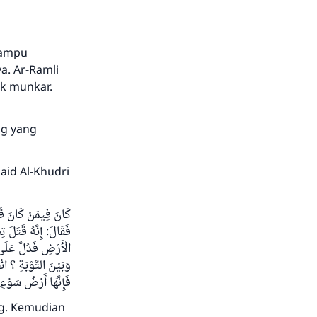
mampu
a. Ar-Ramli
k munkar.
ng yang
aid Al-Khudri
كَانَ فِيمَنْ كَانَ قَب
فَقَالَ: إِنَّهُ قَتَلَ ت
الْأَرْضِ فَدُلَّ عَلَى 
وَبَيْنَ التَّوْبَةِ ؟ ان
فَإِنَّهَا أَرْضُ س )
g. Kemudian