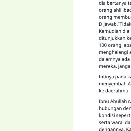
dia bertanya 
orang ahli ib
orang membun
Dijawab,”Tida
Kemudian dia 
ditunjukkan k
100 orang, apa
menghalangi an
dalamnya ada 
mereka. Jangan
Intinya pada k
menyembah All
ke daerahmu, 
Ibnu Abullah 
hubungan deng
kondisi sepert
serta wara' d
dengannya. Kar