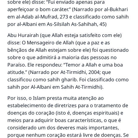
sobre ele) disse: “Fui enviado apenas para
aperfeiçoar o bom caráter.” (Narrado por al-Bukhari
em
al-Adab al-Mufrad
, 273 e classificado como sahih
por al-Albani em As-Silsilah As-Sahihah, 45)
Abu Hurairah (que Allah esteja satisfeito com ele)
disse: O Mensageiro de Allah (que a paz e as
bênçãos de Allah estejam sobre ele) foi questionado
sobre o que admitirá a maioria das pessoas no
Paraíso. Ele respondeu: “Temor a Allah e uma boa
atitude.” (Narrado por At-Tirmidhi, 2004; que
classificou como sahih gharib. Foi classificado como
sahih por Al-Albani em
Sahih At-Tirmidhi
).
Por isso, o Islam presta muita atenção ao
estabelecimento de diretrizes para o tratamento de
doenças do coração (isto é, doenças espirituais) e
meios para adquirir boas características, o que é
considerado um dos deveres mais importantes,
porque nenhum coração estará livre de doenças. Se