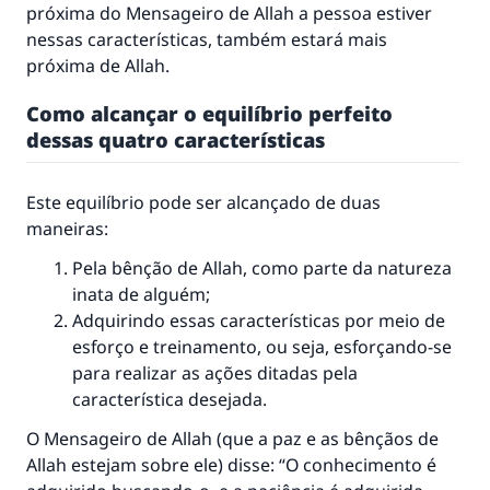
próxima do Mensageiro de Allah a pessoa estiver
nessas características, também estará mais
próxima de Allah.
Como alcançar o equilíbrio perfeito
dessas quatro características
Este equilíbrio pode ser alcançado de duas
maneiras:
A resposta n° 110845 salvou um
Pela bênção de Allah, como parte da natureza
casamento.
inata de alguém;
Adquirindo essas características por meio de
Ajude-nos a responder à Ummah
esforço e treinamento, ou seja, esforçando-se
O Profeta ﷺ disse,
para realizar as ações ditadas pela
"Quem quer que incentive outros a fazer o
característica desejada.
que é bom receberá a mesma recompensa
que aqueles que o fazem."
O Mensageiro de Allah (que a paz e as bênçãos de
Allah estejam sobre ele) disse: “O conhecimento é
(MUSLIM, 1893)