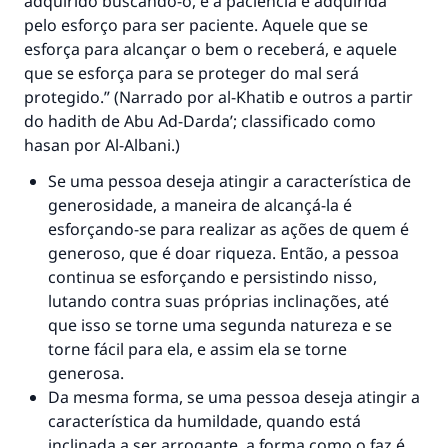
adquirido buscando-o, e a paciência é adquirida
pelo esforço para ser paciente. Aquele que se
esforça para alcançar o bem o receberá, e aquele
CONTRIBUIR
que se esforça para se proteger do mal será
protegido.” (Narrado por al-Khatib e outros a partir
do hadith de Abu Ad-Darda’; classificado como
hasan por Al-Albani.)
Se uma pessoa deseja atingir a característica de
generosidade, a maneira de alcançá-la é
esforçando-se para realizar as ações de quem é
generoso, que é doar riqueza. Então, a pessoa
continua se esforçando e persistindo nisso,
lutando contra suas próprias inclinações, até
que isso se torne uma segunda natureza e se
torne fácil para ela, e assim ela se torne
generosa.
Da mesma forma, se uma pessoa deseja atingir a
característica da humildade, quando está
inclinada a ser arrogante, a forma como o faz é