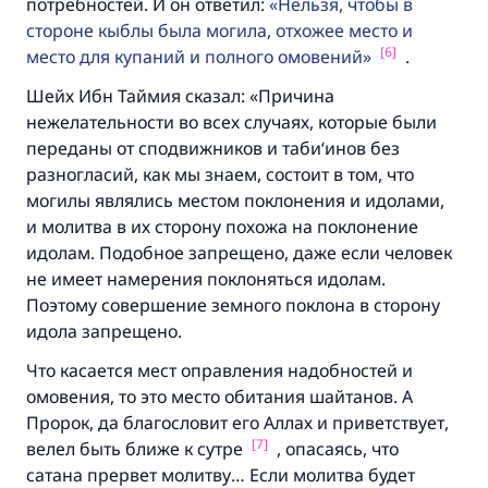
потребностей. И он ответил:
Нельзя, чтобы в
стороне кыблы была могила, отхожее место и
[6]
место для купаний и полного омовений
.
Шейх Ибн Таймия сказал: «Причина
нежелательности во всех случаях, которые были
переданы от сподвижников и таби‘инов без
разногласий, как мы знаем, состоит в том, что
могилы являлись местом поклонения и идолами,
и молитва в их сторону похожа на поклонение
идолам. Подобное запрещено, даже если человек
не имеет намерения поклоняться идолам.
Поэтому совершение земного поклона в сторону
идола запрещено.
Что касается мест оправления надобностей и
омовения, то это место обитания шайтанов. А
Пророк, да благословит его Аллах и приветствует,
[7]
велел быть ближе к сутре
, опасаясь, что
сатана прервет молитву… Если молитва будет