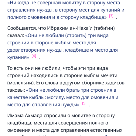
Никогда не совершай молитву в сторону места
справления нужды, в сторону мест для купаний и
[3]
полного омовения и в сторону кладбища
.
Сообщается, что Ибрахим ан-Наха‘и (таби‘ин)
сказал:
Они не любили (строить) три вида
строений в стороне кыблы: место для
удовлетворения нужды, кладбище и место для
[4]
купания
.
То есть они не любили, чтобы эти три вида
строений находились в стороне кыблы мечети
(молельни). Его слова в другом сборнике хадисов
таковы:
Они не любили брать три строения в
качестве кыблы: могилу, место для омовения и
[5]
место для справления нужды
.
Имама Ахмада спросили о молитве в сторону
кладбища, места для совершения полного
омовения и места для справления естественных