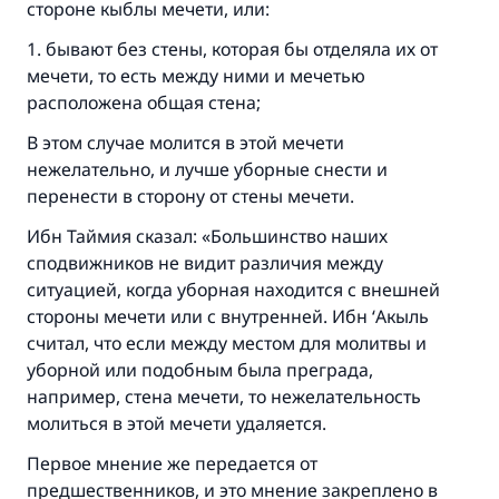
стороне кыблы мечети, или:
1. бывают без стены, которая бы отделяла их от
мечети, то есть между ними и мечетью
расположена общая стена;
В этом случае молится в этой мечети
нежелательно, и лучше уборные снести и
перенести в сторону от стены мечети.
Ибн Таймия сказал: «Большинство наших
сподвижников не видит различия между
ситуацией, когда уборная находится с внешней
Ответ № 110845 помог сохранить
стороны мечети или с внутренней. Ибн ‘Акыль
считал, что если между местом для молитвы и
брак.
уборной или подобным была преграда,
Помогите нам предоставить ответы Умме
например, стена мечети, то нежелательность
молиться в этой мечети удаляется.
Посланник Аллаха, мир ему и
благословение, сказал:
Первое мнение же передается от
«Указавшему на благое (полагается) такая
предшественников, и это мнение закреплено в