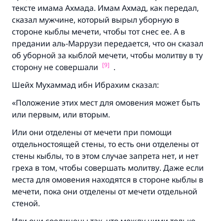
же награда как и совершившему его»
тексте имама Ахмада. Имам Ахмад, как передал,
сказал мужчине, который вырыл уборную в
(МУСЛИМ, № 1893).
стороне кыблы мечети, чтобы тот снес ее. А в
предании аль-Маррузи передается, что он сказал
об уборной за кыблой мечети, чтобы молитву в ту
Участвуйте сейчас!
[9]
сторону не совершали
.
Шейх Мухаммад ибн Ибрахим сказал:
«Положение этих мест для омовения может быть
или первым, или вторым.
Или они отделены от мечети при помощи
отдельностоящей стены, то есть они отделены от
стены кыблы, то в этом случае запрета нет, и нет
греха в том, чтобы совершать молитву. Даже если
места для омовения находятся в стороне кыблы в
мечети, пока они отделены от мечети отдельной
стеной.