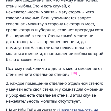
Или они соединены так, что между ними только
стены кыблы. Это и есть случай, о
нежелательности молитвы в эту стороны чего
говорили ученые. Ведь упоминается запрет
совершать молитву в сторону некоторых мест,
среди которых и уборные, если нет преграды хотя
бы шириной в седло. Стены самой мечети не
достаточно, так как предшественники, да
помилует их Аллах, считали нежелательным
молиться в мечети, в направлении кыблы которой
было отхожее место.
Поэтому необходимо отделить места омовения от
[10]
стены мечети отдельной стеной»
.
2. каждое помещение отделено отдельной стеной:
у мечети есть своя стена, и у комнат для омовений
и уборных есть отдельная стена. В этом случае
нежелательность молитвы отсутствует.
Шейх Ибн Таймия сказал:
Нежелательность не