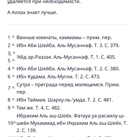
удаляется при необходимости.
А Аллах знает лучше.
1
^
Ванные комнаты, хаммамы – прим. пер.
2
^
Ибн Аби Шейба. Аль-Мусаннаф. Т. 3. С. 379.
3,
^
‘Абд ар-Раззак. Аль-Мусаннаф. Т. 1. С. 405.
5
^
4
^
Ибн Аби Шейба. Аль-Мусаннаф. Т. 2. С. 380.
6
^
Ибн Кудама. Аль-Мугни. Т. 2. С. 473.
Сутра – преграда перед молящимся. Прим.
7
^
пер.
8
^
Ибн Таймия. Шарху-ль-‘умда. Т. 2. С. 481.
9
^
Там же. Т. 4. С. 482.
Ибрахим Аль аш-Шейх. Фатауа уа расаилу-ш-
10
^
шейх Мухаммад ибн Ихрахим Аль аш-Шейх. Т.
2. С. 139.