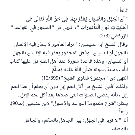
ثالثاً :
" أن الْجَهْل وَالنِّسْيَان يُعْذَرُ بِهِمَا فِي حَقِّ اللَّهِ تَعَالَى في
الْمَنْهِيَّاتِ دُونَ الْمَأْمُورَاتِ " ، انتهى من " المنثور في القواعد "
للزركشي (2/3).
وقال الشيخ ابن عثيمين : " ترك المأمور لا يعذر فيه الإنسان
بالجهل أو النسيان ، وفعل المحذور يعذر فيه الإنسان بالجهل
أو النسيان ، وهذه قاعدة مقررة عند أهل العلم دل عليها كتاب
الله ، وسنة رسوله صَلَّى اللَّهُ عَلَيْهِ وَسَلَّمَ ".
انتهى من " مجموع فتاوى الشيخ" (12/399).
ولذلك أفتى الشيخ من أكل لحم إبل دون أن يعلم أن هذا لحم
إبل ، بأنه يقضي الصلوات التي صلاها بعد أكل لحم الإبل .
ينظر: "شرح منظومة القواعد والأصول" لابن عثيمين (صـ90).
رابعاً :
أنه " لا فرق في الجهل : بين الجاهل بالحكم ، والجاهل
بالوصف ".