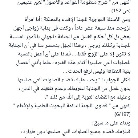
انتهى من " شرح منظومة القواعد والأصول" لابن عثيمين
(ص 152).
ومن الأسئلة الموجهة للجنة الإفتاء بالمملكة : أنا امرأة
تزوجت منذ سبعة عشر عاماً ، وكنت في بداية زواجي أجهل
بعض بل كل أحكام الغسل من الجنابة ؛ لجهلي بالأمور المسببة
للجنابة وكذلك زوجي ، وهذا الجهل ينحصر منا في أن الجنابة
لا تكون إلا على الزوج فقط ... فماذا علي أن أعمل بالنسبة
للصلوات التي صليتها أثناء هذه الفترة ، علما بأنني أغتسل
بنية النظافة وليس لرفع الحدث ...
فكان الجواب : " يجب عليك قضاء الصلوات التي صليتها
بدون غسل من الجنابة لتفريطك وعدم تفقهك في الدين ،
وعليك مع القضاء التوبة إلى الله من ذلك ".
انتهى من " فتاوى اللجنة الدائمة للبحوث العلمية والإفتاء "
(6/197).
وبناء على ما سبق :
فيلزمك قضاء جميع الصلوات التي صليتها دون طهارة ،