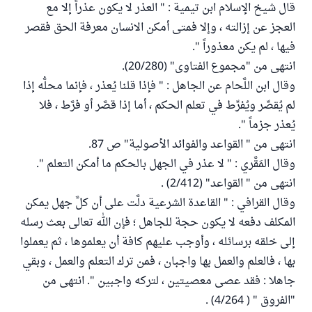
قال شيخ الإسلام ابن تيمية : " العذر لا يكون عذراً إلا مع
العجز عن إزالته ، وإلا فمتى أمكن الانسان معرفة الحق فقصر
فيها ، لم يكن معذوراً ".
انتهى من "مجموع الفتاوى" (20/280).
وقال ابن اللَّحام عن الجاهل : " فإذا قلنا يُعذر ، فإنما محلُّه إذا
لم يُقصِّر ويُفرِّط في تعلم الحكم ، أما إذا قصَّر أو فرَّط ، فلا
يُعذر جزماً ".
انتهى من " القواعد والفوائد الأصولية" ص 87.
وقال المَقَّري : " لا عذر في الجهل بالحكم ما أمكن التعلم ".
انتهى من " القواعد" (2/412) .
وقال القرافي : " القاعدة الشرعية دلَّت على أن كلَّ جهل يمكن
المكلف دفعه لا يكون حجة للجاهل ؛ فإن الله تعالى بعث رسله
إلى خلقه برسائله ، وأوجب عليهم كافة أن يعلموها ، ثم يعملوا
بها ، فالعلم والعمل بها واجبان ، فمن ترك التعلم والعمل ، وبقي
جاهلا : فقد عصى معصيتين ، لتركه واجبين ". انتهى من
"الفروق " ( 4/264) .