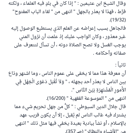
وقال الشيخ ابن عثيمين : " إذا كان في بلدٍ فيه العلماء ، ولكنه
فرَّط ، فهذا لا يعذر بالجهل " انتهى من " لقاء الباب المفتوح"
(19/32).
فالجاهل بسبب إعراضه عن العلم الذي يستطيع الوصول إليه
غير معذور ، وكان الواجب عليك إذ علمت أن نزول المني
يوجب الغسل ولا تصح الصلاة دونه ، أن تسأل لتتعرف على
صفاته وأحكامه .
ثانياً :
أن معرفة هذا مما لا يخفى على عموم الناس ، وما اشتهر وذاع
بين الناس لا يعذر أحد بجهله ، " وَلاَ تُقْبَل دَعْوَى الْجَهْل فِي
الأْمورِ الْمُشْتَهِرَةِ بَيْنَ النَّاسِ ".
انتهى من " الموسوعة الفقهية " (16/200).
قال جلال الدين السيوطي : " كلُّ من جهل تحريم شيء مما
يشترك فيه غالب الناس لم يُقبل ، إلا أن يكون قريب عهد
بالإسلام ، أو نشأ ببادية بعيدة يخفي فيها مثل ذلك " انتهى
من "الأشباه والنظائر" (صـ 357).