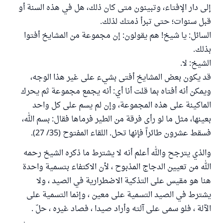
إلى دار الإفتاء، وتبينون متى كان ذلك، هل في هذه السنة أو
قبل سنوات؛ حتى تبرأ ذمتك لذلك.
السائل: يا شيخ! هم يقولون: إن مجموعة من المشايخ أفتوا
بذلك.
الشيخ: لا.
قد يكون بعض المشايخ أفتى بشيء على غير هذا الوجه،
ويمكن أنه أفتاه بما قلت أنا أي: أنه يجمع مجموعة ثم يحرك
الماكينة على هذه المجموعة، وإن لم يسم على كل واحد
بعينها، مثل ما لو رأى فرقة من الطير فرماها فقال: بسم الله،
فسقط عشرون طائراً فإنها تحل. اللقاء المفتوح (35/ 27).
والذي يترجح والله أعلم أنه لا يشترط ما ذكره الشيخ رحمه
الله من تعيين الدجاج المذبوح ، لأن الاكتفاء بتسمية واحدة
هنا هو مقيس على التذكية الاضطرارية في الصيد ، ولا
يشترط في الصيد التسمية على معين ، وإنما التسمية على
الآلة ، فلو سمى على آلته وأراد صيدا ، فصاد غيره ، حلّ .