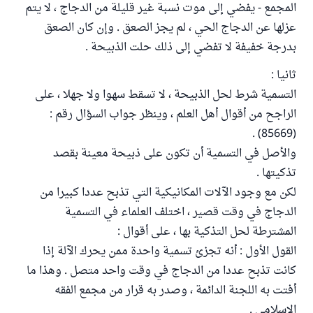
المجمع - يفضي إلى موت نسبة غير قليلة من الدجاج ، لا يتم
عزلها عن الدجاج الحي ، لم يجز الصعق . وإن كان الصعق
بدرجة خفيفة لا تفضي إلى ذلك حلت الذبيحة .
ثانيا :
التسمية شرط لحل الذبيحة ، لا تسقط سهوا ولا جهلا ، على
الراجح من أقوال أهل العلم ، وينظر جواب السؤال رقم :
(85669) .
والأصل في التسمية أن تكون على ذبيحة معينة بقصد
تذكيتها .
لكن مع وجود الآلات المكانيكية التي تذبح عددا كبيرا من
الدجاج في وقت قصير ، اختلف العلماء في التسمية
المشترطة لحل التذكية بها ، على أقوال :
القول الأول : أنه تجزئ تسمية واحدة ممن يحرك الآلة إذا
كانت تذبح عددا من الدجاج في وقت واحد متصل . وهذا ما
أفتت به اللجنة الدائمة ، وصدر به قرار من مجمع الفقه
الإسلامي .