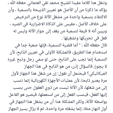
وننقل هنا كلاما مفيدا للشيخ محمد تقي العثماني حفظه الله ،
يؤكد ما ذكرنا من أن الأصل هو تعيين الذبيحة بالتسمية ، وأن
الاكتفاء بتسمية واحدة من مشغل الآلة نوع من الترخيص
على خلاف الأصل ، مقيس على الذكاة الاضرارية في الصيد ،
ويبين أنه لا قيمة لتسمية من يقف إلى جوار الآلة وليس له
فعل في تحريكها وتشغيلها .
قال حفظه الله : " أما قضية التسمية، فإنها صعبة جدا في
استخدام هذا الطريق، فالمشكلة الأولى في تعيين الذابح، لأن
التسمية إنما تجب على الذابح، حتى لو سمي رجل وذبح غيره
لا يجوز، فالسؤال إذن، من هو الذابح في هذا الجهاز
الميكانيكي؟ فيحتمل أن نقول: إن من شغل هذا الجهاز لأول
مرة يعتبر ذابحا، لأن عمليات الأجهزة الكهربائية إنما تنسب
إلى من شغلها، لأن الآلة ليست من ذوي العقول حتى ينسب
إليها الفعل، فينسب الفعل إلى من استعملها، فيصير هو الفاعل
بواسطة الآلة, ولكن المشكلة هنا: أن من يشغل هذا الجهاز في
أول النهار مثلا، إنما يشغله مرة واحدة، ثم لا يزال يسير الجهاز