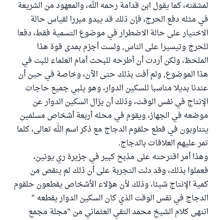
لمشقته، كما يقول ابن قدامة رحمه الله، والمعهود من الشريعة
في مثله دفع الحرج، فإن ذلك قد يبدو مبررا لقياس حالة
الاختيار على حالة الاضطرار في موضوع التسمية فقط، دفعا
للحرج وتيسيرا على الناس, ولست أجزم بمدى قوة هذا
الملحظ، ولكن أردت أن أطرحه للبحث أمام العلماء للبت في
هذا الموضوع, ولم أفت بذلك حتى الآن، وخاصة في حين أن
عندنا بديلا مناسبا للسكين الدوار، وهو يلبي جميع حاجات
الإنتاج في نفس الوقت، وذلك أن يزال السكين الدوار عن
موضعه في الجهاز، ويقوم في محله أربعة أشخاص مسلمين
يتناوبون في قطع حلقوم الدجاج مع ذكر اسم الله تعالى، كلما
تمر عليهم العلاقات بالدجاج.
وهذا أمر اقترحته على مذبح كبير في جزيرة ري يونين،
فعملوا بذلك، وقد دلت التجربة على أن ذلك لم ينقص من
كمية الإنتاج شيئا، وذلك لأن هؤلاء الأشخاص يقطعون حلقوم
الدجاج في نفس الوقت الذي كان السكين الدوار يقطعه "
انتهى كلام الشيخ محمد التقي العثماني من "مجلة مجمع