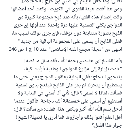
تعالى: وَمَا جَعَلَ عَلَيْكُمْ فِي الدِّينِ مِنْ حَرَجٍ [ الحج: 78].
ومن هنا أفتت هيئة الفتوى في الكويت ، وكنت أحد أعضائها
وقت إصدار هذه الفتيا، بأنه عند ذبح مجموعة كبيرة من
الدواجن يكفي التسمية عليها مرة واحدة عند أولها إن جرى
الذبح بصورة متتابعة دون توقف، فإن جرى توقف لسبب ما،
فعلى الذابح أن يسمي على المجموعة الباقية من جديد "
انتهى من "مجلة مجمع الفقه الإسلامي" عدد 10 ج 1 ص 346
وأما الشيخ ابن عثيمين رحمه الله ، فقد سئل ما نصه :
" قمت بزيارة إلى مزارع الدواجن الوطنية فرأيت كيف
يذبحون الدجاج؛ ففي البداية يعلقون الدجاج يعني حتى ما
يستطيع أن يتحرك ثم يمر على الذابح فيذبح بدون تسمية
فسألت، لماذا لا تسمي؟ قال: لأني أنا أسمي في البداية ولا
أستطيع أن أسمي على خمسمائة ألف دجاجة، فأقول عندما
أدخل بسم الله، الله أكبر ويكفي هذا، فقلت: من سألت؟ قال:
أهل العلم أفتوا بذلك وأجازوها فما أدري يا فضيلة الشيخ!
جواز هذا الفعل؟