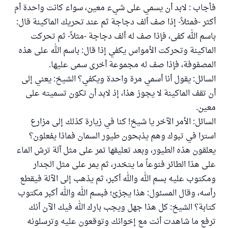
فأجاب : لابد أن يسمي على شيء معين، سواء كانت واحدة أم
أكثر -فمثلاً- إذا صف ألف دجاجة ثم عند تحريك الماكينة قال:
باسم الله كفى، فإذا صف له ألف دجاجة -مثلاً- ثم تحركت
الماكينة وتحركت الأمواس يكفي إذا قال: باسم الله على هذه
المصفوفة، فإذا صف له مجموعة أخرى سمى عليها.
السائل: يقول أنا أسمي مرة واحدة ويكفي؟ الشيخ: يعني إلى
أن تقف الماكينة لا يجوز هذا، إذ لابد أن تكون تسميته على
معين.
السائل: الأمر الآخر يا شيخ! كنا في زيارة كذلك إلى مزارع
استرا في تبوك وهم يذبحون طيور السمان فماذا يفعلون؟
يعلقون هذه الطيور، وبعد تعليقها تمر على مثل آلة ترش الماء
على هذا الطائر فنوعاً ما يتخدر، ثم يمر على مثل الجدار
ومكتوب عليه بسم الله والله أكبر، ثم يذهب إلى الآلة فيقطع
رأسه، وقال المسئول: هذا يجزئ؛ فبسم الله والله أكبر مكتوب
كتابة؟ الشيخ: كل هذا جهل ويجب بارك الله فيك الآن أنك
ترفع ما شاهدت أنت مع إخوانك وتوقعون عليه وترسلونه