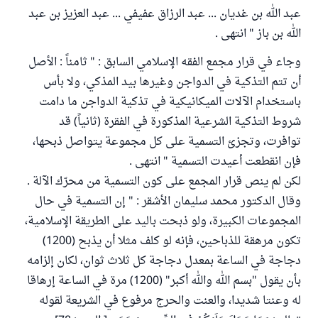
عبد الله بن غديان ... عبد الرزاق عفيفي ... عبد العزيز بن عبد
الله بن باز " انتهى .
وجاء في قرار مجمع الفقه الإسلامي السابق : " ثامناً : الأصل
أن تتم التذكية في الدواجن وغيرها بيد المذكي، ولا بأس
باستخدام الآلات الميكانيكية في تذكية الدواجن ما دامت
شروط التذكية الشرعية المذكورة في الفقرة (ثانياً) قد
توافرت، وتجزئ التسمية على كل مجموعة يتواصل ذبحها،
فإن انقطعت أعيدت التسمية " انتهى .
لكن لم ينص قرار المجمع على كون التسمية من محرّك الآلة .
وقال الدكتور محمد سليمان الأشقر : " إن التسمية في حال
المجموعات الكبيرة، ولو ذبحت باليد على الطريقة الإسلامية،
تكون مرهقة للذباحين، فإنه لو كلف مثلا أن يذبح (1200)
دجاجة في الساعة بمعدل دجاجة كل ثلاث ثوان، لكان إلزامه
بأن يقول "بسم الله والله أكبر" (1200) مرة في الساعة إرهاقا
له وعنتا شديدا، والعنت والحرج مرفوع في الشريعة لقوله