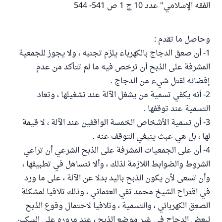
الفقه الإسلامي" عدد 10 ج 1 ص 541- 544
وحاصل ما تقدم :
1- أن صعق الدجاج بالكهرباء يلزم تجنبه ، ولا يجوز للجمعية
المشرفة على الذبح أن ترخص فيه ما لم تتأكد من عدم
إفضائه لقتل شيء من الدجاج .
2- أنه يكفي تسمية من يشغل الآلة عند تشغيلها ، وتعاد
التسمية عند توقفها .
3- أن تسمية الأشخاص الخمسة الواقفين عند الآلة ، لا قيمة
لها ، بل هي عبث ينبغي التوقف عنه .
4- أن على الجمعيات المشرفة على الذبح الشرعي أن تراعي
الشروط والضوابط اللازمة لذلك ، وألا تتساهل في تطبيقها ،
وأن تسعى لأن يكون الذبح باليد بدلا عن الآلة ، على ما ورد
في اقتراح الشيخ محمد تقي العثماني ، وذلك تلافيا لمشكلة
الصعق الكهربائي ، والتسمية ، وتلافيا لاحتمال وقوع الذبح
لبعض الدجاج في غير موضع الذبح ، عند مروره على السكين