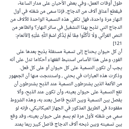
طول أوقات العمل، وفي بعض الأحيان على مدار الساعة،
فيقطع أعناق آلاف من الدجاج, فإذا سمى من شغله في أول
النهار مرة واحدة، فهل تكفي هذه التسمية الواحدة للآلاف من
الدجاج التي تذبح بهذا التشغيل في سائر النهار؟ والظاهر من
النص القرآني وَلَا تَأْكُلُوا مِمَّا لَمْ يُذْكَرِ اسْمُ اللَّهِ عَلَيْهِ [الأنعام:
121]
أن كل حيوان يحتاج إلى تسمية مستقلة يذبح بعدها على
الفور، وعلى هذا الأساس استنبط الفقهاء أحكاما تدل على أنه
يجب أن تكون التسمية على كل حيوان أو على كل فعل.
وذكرت هذه العبارات في بحثي , واستنتجت منها أن الجمهور
من الأئمة الذين يشترطون التسمية عند الذبح يشترطون أن
تقع التسمية على حيوان بعينه، وأن تكون عند الذبح، وألا
يفصل بين التسمية وبين الذبح فاصل يعتد به، وهذه الشروط
مفقودة في الطريق المذكور في الجهاز الميكانيكي، فإنه لو
سمي من شغله لأول مرة لم يسم على حيوان بعينه، وقد وقع
بين تسميته وبين ذبحه آلاف الدجاج فاصل كبير ربما يمتد