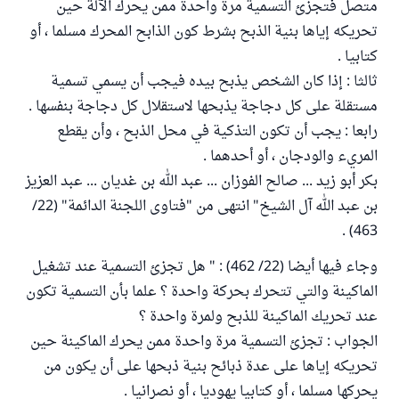
متصل فتجزئ التسمية مرة واحدة ممن يحرك الآلة حين
تحريكه إياها بنية الذبح بشرط كون الذابح المحرك مسلما ، أو
كتابيا .
ثالثا : إذا كان الشخص يذبح بيده فيجب أن يسمي تسمية
مستقلة على كل دجاجة يذبحها لاستقلال كل دجاجة بنفسها .
رابعا : يجب أن تكون التذكية في محل الذبح ، وأن يقطع
المريء والودجان ، أو أحدهما .
بكر أبو زيد ... صالح الفوزان ... عبد الله بن غديان ... عبد العزيز
بن عبد الله آل الشيخ" انتهى من "فتاوى اللجنة الدائمة" (22/
463) .
وجاء فيها أيضا (22/ 462) : " هل تجزئ التسمية عند تشغيل
الماكينة والتي تتحرك بحركة واحدة ؟ علما بأن التسمية تكون
عند تحريك الماكينة للذبح ولمرة واحدة ؟
الجواب : تجزئ التسمية مرة واحدة ممن يحرك الماكينة حين
تحريكه إياها على عدة ذبائح بنية ذبحها على أن يكون من
يحركها مسلما ، أو كتابيا يهوديا ، أو نصرانيا .