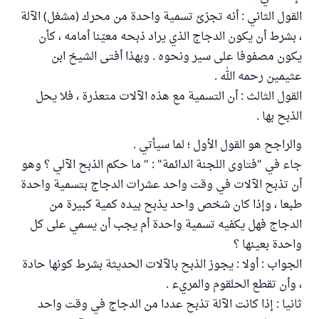
القول الثاني : أنه تجزئ تسمية واحدة من محرك (مشغل) الآلة
، بشرط أن يكون الدجاج الذي يراد ذبحه معيّنا أمامه ، كأن
يكون مصفوفا على سير ونحوه . وبهذا أفتى الشيخ ابن
عثيمين رحمه الله .
القول الثالث : أن التسمية مع هذه الآلات متعذرة ، فلا يحل
الذبح بها .
والراجح هو القول الأول ؛ لما سيأتي .
جاء في "فتاوى اللجنة الدائمة" : " ما حكم الذبح الآلي ؟ وهو
أن تذبح الآلات في وقت واحد عشرات الدجاج بتسمية واحدة
طبعا ، وإذا كان شخص واحد يذبح بيده كمية كبيرة من
الدجاج فهل يكفيه تسمية واحدة أم يجب أن يسمي على كل
واحدة بعينها ؟
الجواب : أولا : يجوز الذبح بالآلات الحديثة بشرط كونها حادة
، وأن تقطع الحلقوم والمريء .
ثانيا : إذا كانت الآلة تذبح عددا من الدجاج في وقت واحد