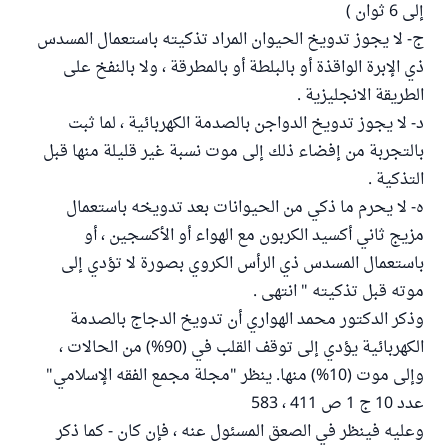
إلى 6 ثوان )
ج- لا يجوز تدويخ الحيوان المراد تذكيته باستعمال المسدس
ذي الإبرة الواقذة أو بالبلطة أو بالمطرقة ، ولا بالنفخ على
الطريقة الانجليزية .
د- لا يجوز تدويخ الدواجن بالصدمة الكهربائية ، لما ثبت
بالتجربة من إفضاء ذلك إلى موت نسبة غير قليلة منها قبل
التذكية .
ه- لا يحرم ما ذكي من الحيوانات بعد تدويخه باستعمال
مزيج ثاني أكسيد الكربون مع الهواء أو الأكسجين ، أو
باستعمال المسدس ذي الرأس الكروي بصورة لا تؤدي إلى
موته قبل تذكيته " انتهى .
وذكر الدكتور محمد الهواري أن تدويخ الدجاج بالصدمة
الكهربائية يؤدي إلى توقف القلب في (90%) من الحالات ،
وإلى موت (10%) منها. ينظر "مجلة مجمع الفقه الإسلامي"
عدد 10 ج 1 ص 411 ، 583
وعليه فينظر في الصعق المسئول عنه ، فإن كان - كما ذكر