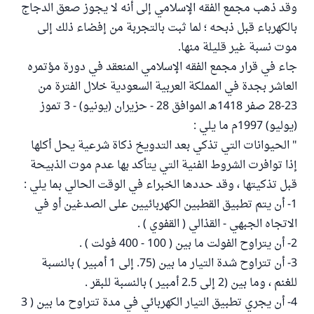
وقد ذهب مجمع الفقه الإسلامي إلى أنه لا يجوز صعق الدجاج
بالكهرباء قبل ذبحه ؛ لما ثبت بالتجربة من إفضاء ذلك إلى
موت نسبة غير قليلة منها.
جاء في قرار مجمع الفقه الإسلامي المنعقد في دورة مؤتمره
العاشر بجدة في المملكة العربية السعودية خلال الفترة من
23-28 صفر 1418هـ الموافق 28 - حزيران (يونيو) - 3 تموز
(يوليو) 1997م ما يلي :
" الحيوانات التي تذكي بعد التدويخ ذكاة شرعية يحل أكلها
إذا توافرت الشروط الفنية التي يتأكد بها عدم موت الذبيحة
قبل تذكيتها ، وقد حددها الخبراء في الوقت الحالي بما يلي :
1- أن يتم تطبيق القطبين الكهربائيين على الصدغين أو في
الاتجاه الجبهي - القذالي ( القفوي ) .
2- أن يتراوح الفولت ما بين ( 100 - 400 فولت ) .
3- أن تتراوح شدة التيار ما بين (75. إلى 1 أمبير ) بالنسبة
للغنم ، وما بين (2 إلى 2.5 أمبير ) بالنسبة للبقر .
4- أن يجري تطبيق التيار الكهربائي في مدة تتراوح ما بين ( 3