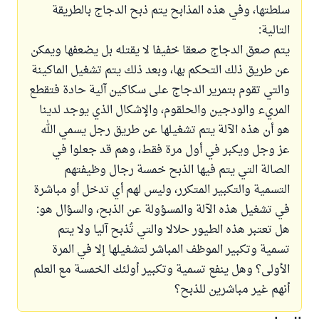
سلطتها، وفي هذه المذابح يتم ذبح الدجاج بالطريقة
التالية:
يتم صعق الدجاج صعقا خفيفا لا يقتله بل يضعفها ويمكن
عن طريق ذلك التحكم بها، وبعد ذلك يتم تشغيل الماكينة
والتي تقوم بتمرير الدجاج على سكاكين آلية حادة فتقطع
المريء والودجين والحلقوم، والإشكال الذي يوجد لدينا
هو أن هذه الآلة يتم تشغيلها عن طريق رجل يسمي الله
عز وجل ويكبر في أول مرة فقط، وهم قد جعلوا في
الصالة التي يتم فيها الذبح خمسة رجال وظيفتهم
التسمية والتكبير المتكرر، وليس لهم أي تدخل أو مباشرة
في تشغيل هذه الآلة والمسؤولة عن الذبح، والسؤال هو:
هل تعتبر هذه الطيور حلالا والتي تُذبح آليا ولا يتم
تسمية وتكبير الموظف المباشر لتشغيلها إلا في المرة
الأولى؟ وهل ينفع تسمية وتكبير أولئك الخمسة مع العلم
أنهم غير مباشرين للذبح؟