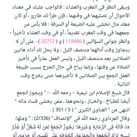
ويبقى النظر في المغرب والعشاء : فالواجب عليك في معتاد
الأحوال أن تصليهما في وقتهما ، فإن طرأ لك طارئ ، أو كان
معك مال تخشى عليه الضيعة أو السرقة : فلا بأس من
جمعهما في وقت المغرب تقديماً ، أو في وقت العشاء تأخيراً –
وانظر جوابي السؤالين (
118486
) و (
20712
) - على أن لا
يتجاوز وقت أدائهما منتصف الليل ، ولا يحل لك أداء هاتين
الصلاتين بعد منتصف الليل ، وليس العمل عذراً في تأخير
الصلاة عن وقتها ، وإنما يباح في حال الحرج بسبب طبيعة
العمل الجمع بين الصلاتين لا تأخيرهما حتى يخرج وقت
الثانية .
قال شيخ الإسلام ابن تيمية – رحمه الله - : " ويجوز الجمع
أيضا للطباخ ، والخباز ، ونحوهما ، ممن يخشى فساد ماله "
انتهى من " الفتاوى الكبرى " ( 5 / 351 ) .
وقال المرداوي رحمه الله في "الإنصاف" (2/336) : " وَمِنْهَا:
مَا، قَالَهُ فِي الرِّعَايَةِ وَغَيْرِهَا: يَجُوزُ الْجَمْعُ لِمَنْ لَهُ شَغْلٌ أَوْ عُذْرٌ
يُبِيحُ تَرْكَ الْجُمُعَةِ وَالْجَمَاعَةِ، كَخَوْفِهِ عَلَى نَفْسِهِ، أَوْ حَرَمِهِ، أَوْ