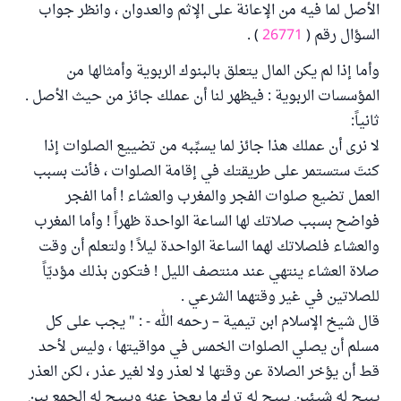
الأصل لما فيه من الإعانة على الإثم والعدوان ، وانظر جواب
السؤال رقم (
26771
) .
وأما إذا لم يكن المال يتعلق بالبنوك الربوية وأمثالها من
المؤسسات الربوية : فيظهر لنا أن عملك جائز من حيث الأصل .
ثانياً:
لا نرى أن عملك هذا جائز لما يسبِّبه من تضييع الصلوات إذا
كنتَ ستستمر على طريقتك في إقامة الصلوات ، فأنت بسبب
العمل تضيع صلوات الفجر والمغرب والعشاء ! أما الفجر
فواضح بسبب صلاتك لها الساعة الواحدة ظهراً ! وأما المغرب
والعشاء فلصلاتك لهما الساعة الواحدة ليلاً ! ولتعلم أن وقت
صلاة العشاء ينتهي عند منتصف الليل ! فتكون بذلك مؤديّاً
للصلاتين في غير وقتهما الشرعي .
قال شيخ الإسلام ابن تيمية – رحمه الله - : " يجب على كل
مسلم أن يصلي الصلوات الخمس في مواقيتها ، وليس لأحد
قط أن يؤخر الصلاة عن وقتها لا لعذر ولا لغير عذر ، لكن العذر
يبيح له شيئين يبيح له ترك ما يعجز عنه ويبيح له الجمع بين