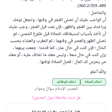
489، 2/359-360) .
والحاصل :
أن الواجب عليك أن تصلي الفجر في وقتها ، وتجعل نومك
وراحتك بين الفجر والظهر ، فإن نمت قبل الفجر ، وجب عليك
أن تأخذ بأسباب استيقاظك للصلاة قبل طلوع الشمس ، ثم
تصلي الظهر والعصر في وقتهما ، ثم المغرب والعشاء بحسب
الحال ؛ فإن كنت في حال عذر ، كما قدمنا : جمعت بينهما ،
وإن كنت في حال سعة ، وليس معك ما تخاف عليه ، أو معك
من يحرس لك المال : فصل الصلاة لوقتها .
والله أعلم
أحكام الصلاة
أحكام الوظائف
المصدر
:
الإسلام سؤال وجواب
هل لديك ملاحظة حول المحتوى؟