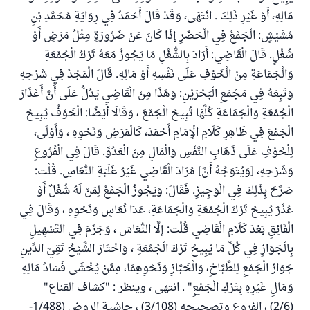
مَالِهِ، أَوْ غَيْرِ ذَلِكَ . انْتَهَى، وَقَدْ قَالَ أَحْمَدُ فِي رِوَايَةِ مُحَمَّدِ بْنِ
مُشَيْشٍ: الْجَمْعُ فِي الْحَضَرِ إذَا كَانَ عَنْ ضَرُورَةٍ مِثْلُ مَرَضٍ أَوْ
شُغْلٍ. قَالَ الْقَاضِي: أَرَادَ بِالشُّغْلِ مَا يَجُوزُ مَعَهُ تَرْكُ الْجُمُعَةِ
وَالْجَمَاعَةِ مِنْ الْخَوْفِ عَلَى نَفْسِهِ أَوْ مَالِهِ. قَالَ الْمَجْدُ فِي شَرْحِهِ
وَتَبِعَهُ فِي مَجْمَعِ الْبَحْرَيْنِ: وَهَذَا مِنْ الْقَاضِي يَدُلُّ عَلَى أَنَّ أَعْذَارَ
الْجُمُعَةِ وَالْجَمَاعَةِ كُلَّهَا تُبِيحُ الْجَمْعَ ، وَقَالَا أَيْضًا: الْخَوْفُ يُبِيحُ
الْجَمْعَ فِي ظَاهِرِ كَلَامِ الْإِمَامِ أَحْمَدَ، كَالْمَرَضِ وَنَحْوِهِ ، وَأَوْلَى،
لِلْخَوْفِ عَلَى ذَهَابِ النَّفْسِ وَالْمَالِ مِنْ الْعَدُوِّ. قَالَ فِي الْفُرُوعِ
وَشَرْحِهِ، [وَيُتَوَجَّهُ أَنَّ] مُرَادَ الْقَاضِي غَيْرُ غَلَبَةِ النُّعَاسِ. قُلْت:
صَرَّحَ بِذَلِكَ فِي الْوَجِيزِ. فَقَالَ: وَيَجُوزُ الْجَمْعُ لِمَنْ لَهُ شُغْلٌ أَوْ
عُذْرٌ يُبِيحُ تَرْكَ الْجُمُعَةِ وَالْجَمَاعَةِ، عَدَا نُعَاسٍ وَنَحْوِهِ ، وَقَالَ فِي
الْفَائِقِ بَعْدَ كَلَامِ الْقَاضِي قُلْت: إلَّا النُّعَاسَ ، وَجَزَمَ فِي التَّسْهِيلِ
بِالْجَوَازِ فِي كُلِّ مَا يُبِيحُ تَرْكَ الْجُمُعَةِ ، وَاخْتَارَ الشَّيْخُ تَقِيَّ الدِّينِ
جَوَازَ الْجَمْعِ لِلطَّبَّاخِ، وَالْخَبَّازِ وَنَحْوِهِمَا، مِمَّنْ يُخْشَى فَسَادُ مَالِهِ
وَمَالِ غَيْرِهِ بِتَرْكِ الْجَمْعِ" . انتهى ، وينظر : "كشاف القناع"
(2/6) ، الفروع وتصحيحه (3/108) ، حاشية الروض (1/488-