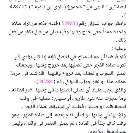
الصلاتين " انتهى من " مجموع فتاوى ابن تيمية " ( 21 / 428
) .
وانظر جواب السؤال رقم (
52923
) ففيه حكم من ترك صلاة
واحدة عمداً حتى خرج وقتها وفيه بيان من قال بكفر من فعل
ذلك .
وعليه :
فلو فرضنا أن عملك مباح في الأصل فإنه إذا كان يؤدي لأن
تترك صلاة الفجر حتى تصليها بعد خروج وقتها ، ويجعلك
تصلي المغرب والعشاء بعد خروج وقتهما : فلا شك في حرمة
عملك هذا ، وانظر جواب السؤال رقم (
36784
) .
والذي يجب عليك أن تصلي الصلوات في وقتها ، قدر الطاقة ،
وما عجزت عنه لنوم طارئ ، أو نسيان : تصليه في وقت
استيقاظك ؛ وحينئذ ؛ فعليك أن تستيقظ لصلاة الفجر ،
وتؤديها في وقتها ، ولك أن تنام بعدها إلى صلاة الظهر ، وهو
وقت كافٍ جدّاً في العادة ، ثم تصلي العصر في وقته ، وليس
عندك شغل ولا نوم .