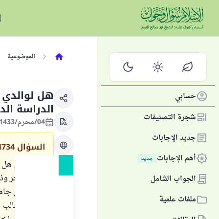
الموضوعية
هل لوالدي ا
حسابي
الدراسة الد
شجرة التصنيفات
04/محرم/1433 الموافق 29/نوفمبر/2011
جديد الإجابات
السؤال
4734
أهم الإجابات
جديد
سؤالي هو هل يج
شخص آخر وذلك 
الجواب الشامل
يدرس في جامعة
ملفات علمية
أن أخي طالب 