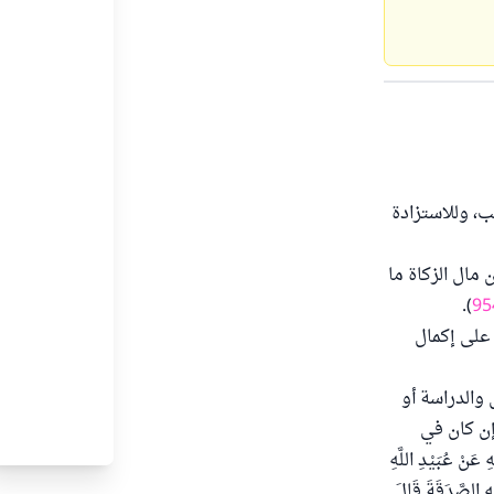
سب، وللاستزادة
 مال الزكاة ما
).
95
 على إكمال
 والدراسة أو
إن كان في
عُبَيْدِ اللَّهِ
نِهِ الصَّدَقَةَ قَالَ