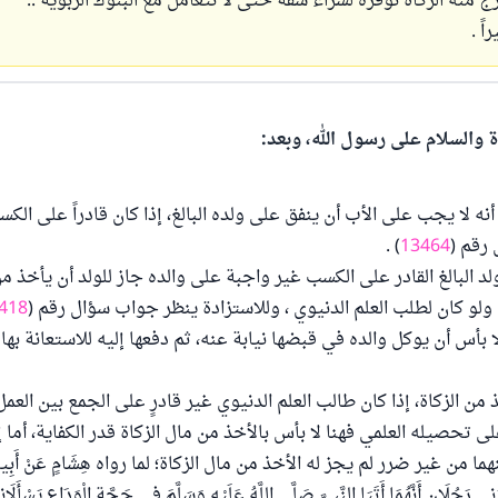
ج منه الزكاة نوفّره لشراء شقة حتى لا نتعامل مع البنوك الربوية ..
ً .
ة والسلام على رسول الله، وبعد:
أنه لا يجب على الأب أن ينفق على ولده البالغ، إذا كان قادراً على الك
رقم (
13464
) .
ولد البالغ القادر على الكسب غير واجبة على والده جاز للولد أن يأخذ من
ولو كان لطلب العلم الدنيوي ، وللاستزادة ينظر جواب سؤال رقم (
418
بأس أن يوكل والده في قبضها نيابة عنه، ثم دفعها إليه للاستعانة بها
ن الزكاة، إذا كان طالب العلم الدنيوي غير قادرٍ على الجمع بين العمل
ى تحصيله العلمي فهنا لا بأس بالأخذ من مال الزكاة قدر الكفاية، أما 
من غير ضرر لم يجز له الأخذ من مال الزكاة؛ لما رواه هِشَامٍ عَنْ أَبِيهِ عَنْ 
نِي رَجُلَانِ أَنَّهُمَا أَتَيَا النَّبِيَّ صَلَّى اللَّهُ عَلَيْهِ وَسَلَّمَ فِي حَجَّةِ الْوَدَاعِ يَسْأَلَا