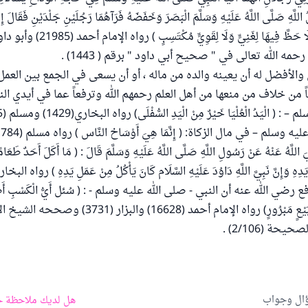
اللَّهِ صَلَّى اللَّهُ عَلَيْهِ وَسَلَّمَ الْبَصَرَ وَخَفَضَهُ فَرَآهُمَا رَجُلَيْنِ جَلْدَيْنِ فَقَالَ إِ
ه الله تعالى في " صحيح أبي داود " برقم ( 1443) .
والأفضل له أن يعينه والده من ماله ، أو أن يسعى في الجمع بين العمل
من خلاف من منعها من أهل العلم رحمهم الله وترفعاً عما في أيدي النا
ْيَدُ الْعُلْيَا خَيْرٌ مِنْ الْيَدِ السُّفْلَى) رواه البخاري(1429) ومسلم (1715) .
 وسلم – في مال الزكاة: ( إِنَّمَا هِيَ أَوْسَاخ النَّاس ) رواه مسلم (1784) ،
اللَّهُ عَنْهُ عَنْ رَسُولِ اللَّهِ صَلَّى اللَّهُ عَلَيْهِ وَسَلَّمَ قَالَ : ( مَا أَكَلَ أَحَدٌ طَعَام
َدِهِ وَإِنَّ نَبِيَّ اللَّهِ دَاوُدَ عَلَيْهِ السَّلَام كَانَ يَأْكُلُ مِنْ عَمَلِ يَدِهِ ) رواه البخاري(072
ضي الله عنه أن النبي - صلى الله عليه وسلم - : ( سُئل أَيُّ الْكَسْبِ أَطْيَ
الرَّجُلِ بِيَدِهِ وَكُلُّ بَيْعٍ مَبْرُورٍ) رواه الإمام أحمد (16628
حة (2/106) .
ؤال وجواب
هل لديك ملاحظة ح