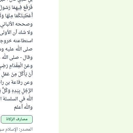
فَرَفَعَ فِيهِمَا رَسُولُ 
وصححه الألباني رحم
ولا شك أن الأولى 
استطاعته خروجاً 
صلى الله عليه وسلم – : ( ال
وقال - صلى الله عليه
وعَنْ الْمِقْدَامِ رَضِيَ 
أَنْ يَأْكُلَ مِنْ عَمَلِ ي
وعن رفاعة بن رافع ر
الله في السلسلة الصحي
والله أعلم
مصارف الزكاة
المصدر
:
الإسلام س