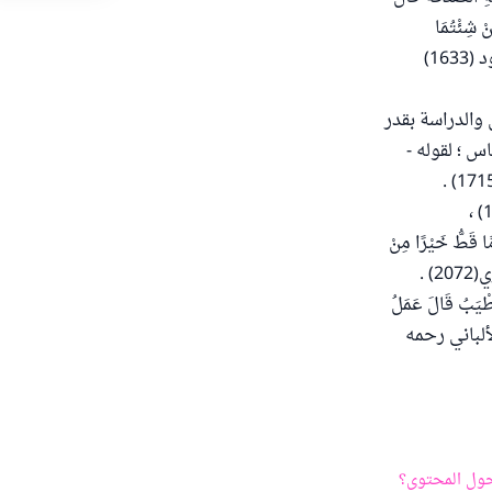
نْ شِئْتُمَا
أَعْطَيْتُكُمَا مِنْهَا وَلَا حَظَّ فِيهَا لِغَنِيٍّ وَلَا لِقَوِيٍّ مُكْتَسِبٍ ) رواه الإمام أحمد (21985) وأبو داود (1633)
 والدراسة بقدر
س ؛ لقوله -
ًا قَطُّ خَيْرًا مِنْ
2) .
بُ قَالَ عَمَلُ
) والبزار (3731) وصححه الشيخ الألباني رحمه
ول المحتوى؟