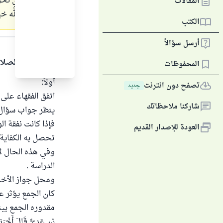
المبلغ الذي نخر
المقالات
وجزاكم الله خيرا
الكتب
الجواب
أرسل سؤالاً
الحمد لله والصلا
المحفوظات
أولاً:
تصفح دون انترنت
جديد
اتفق الفقهاء على 
شاركنا ملاحظاتك
ينظر جواب سؤال 
فإذا كانت نفقة ال
العودة للإصدار القديم
تحصل به الكفاية 
وفي هذه الحال لا 
الدراسة .
ومحل جواز الأخذ م
كان الجمع يؤثر عل
مقدوره الجمع بينهما 
بْنِ عَدِيٍّ قَالَ أَخْبَرَ