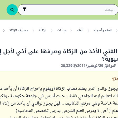
الفقه وأصوله
الفقه
عبادات
الزكاة
مصارف الزكاة
لغني الأخذ من الزكاة وصرفها على أخي لأجل إ
نيوية؟
20,329
17
وز لوالدي الذي يملك نصاب الزكاة (ويقوم بإخراج الزكاة) أن يأخذ م
لتعليم ابنه الجامعي فقط .. حيث أدرس في جامعة حكومية ، ولك
 خاصة وهي مرتفع التكاليف .. فهل يجوز لوالدي أن يأخذ من زكاة ا
علم ( أخي لا يدرس العلم الشرعي يدرس تخصص المحاسبة)