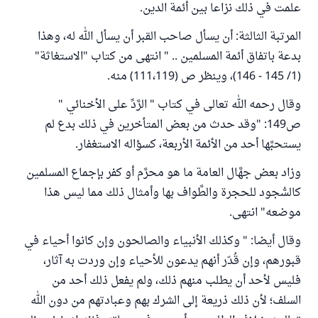
علمت في ذلك نزاعا بين أئمة الدين.
المرتبة الثالثة: أن يسأل صاحب القبر أن يسأل الله له، وهذا
بدعة باتفاق أئمة المسلمين .. " انتهى من كتاب "الاستغاثة"
(1/ 145 - 146)، وينظر ص (111،119) منه.
وقال رحمه الله تعالى في كتاب " الرَّدِّ على الأخنائي "
ص149: "وقد حدث من بعض المتأخرين في ذلك بدع لم
يستحبَّها أحد من الأئمة الأربعة، كسؤاله الاستغفار.
وزاد بعض جهَّال العامة ما هو محرَّم أو كفر بإجماع المسلمين
كالسُّجود للحجرة والطَّواف بها وأمثال ذلك مما ليس هذا
موضعه" انتهى.
وقال أيضا: " وكذلك الأنبياء والصالحون وإن كانوا أحياء في
قبورهم، وإن قُدّر أنهم يدعون للأحياء وإن وردت به آثار،
فليس لأحد أن يطلب منهم ذلك، ولم يفعل ذلك أحد من
السلف؛ لأن ذلك ذريعة إلى الشرك بهم وعبادتهم من دون الله