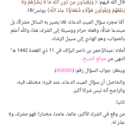
قال الله فيهم:
وَيَعْبُدُونَ مِنْ دُونِ اللَّهِ مَا لَا يَضُرُّهُمْ وَلَا
يَنْفَعُهُمْ وَيَقُولُونَ هَؤُلَاءِ شُفَعَاؤُنَا عِنْدَ اللَّه
يونس/18.
أمَّا مجرد سؤال الميتِ الدعاءَ: فلا يصير به السائل مشركًا، بل
مبتدعا ضالًّا، وفعله حرام ووسيلة إلى الشرك، هذا، والله أعلم
بالصواب، وهو الهادي إلى سبيل الرشاد
.
أملاه
:
عبدالرَّحمن بن ناصر البرَّاك، في 11 ذي القعدة 1442 هـ"
انتهى من
موقع الشيخ
.
وينظر: جواب السؤال رقم: (
458085
).
والحاصل: أن سؤال الميت الدعاء، عند قبره: مختلف فيه،
والراجح أنه ليس شركا أكبر.
ثانيا:
من وقع في الشرك الأكبر، عالما، عامدا، مختارا: فهو مشرك، ولا
عذر له.