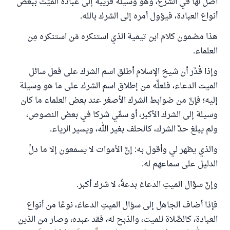
أصل لها في الشرع، وهو وسيلة قريبة إلى عبادة الميِّت ببعض
أنواع العبادة، فيؤول أمره إلى الشرك بالله
.
هذا مضمون كلام ابن تيمية الذي استنكره مَن استنكره مِن
العلماء.
وإذا قُدِّر أن شيخ الإسلام أطلق اسم الشرك على فعل سائل
الميت الدعاء، فلعلَّه من إطلاق اسم الشرك على ما هو وسيلة
إليه؛ فإنَّ من ضوابط الشرك الأصغر عند بعض العلماء ما كان
وسيلة إلى الشرك الأكبر، أو سمِّي شركا في بعض النصوص،
ولم يبلغ حدَّ الشرك، كالحلف بغير الله، ويسير الرياء.
والذي يظهر لي وأقول به: إنَّ الأموات لا يسمعون إلا ما دلَّ
الدليل على سماعهم له.
وإنَّ سؤال الميتِ الدعاءَ بدعةٌ، لا شرك أكبر.
فإذا أضاف الجاهل إلى سؤال الميتِ الدعاءَ، نوعًا من أنواع
العبادة، كالصَّلاة للميت، والذبح له، فقد عبده، وصار من الذين