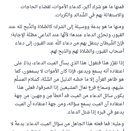
فمنها ما هو شرك أكبر، كدعاء الأموات، لقضاء الحاجات
والاستغاثة بهم في الشَّدائد والكربات.
ومنها ما هو بدعة ووسيلة إلى الشرك؛ كالصَّلاة والذَّبح لله عند
القبور، وتحرِّي الدعاء عندها؛ لأنَّها عند الداعي مظنَّة الإجابة؛
فإنَّ الشَّيطان ينتقل بهم من دعاء الله عند القبور، إلى دعاء
أصحاب القبور، والصَّلاة لهم والذبح لهم
.
إذا تقرَّر هذا فنقول: هذا الذي يسأل الميت الدعاء، بناءً على
اعتقاده أنه يسمع ويدعو، فإذا كان الأموات لا يسمعون، كما
هو ظاهر القرآن إلا ما خصَّه الدليل من السُّنَّة، كسَلام المسلِّم
عليهم، وسماع قرع نعال المشيعين إذا انصرفوا، فعلى هذا
يكون سائل الدعاء من الميت قد أخطأ مِن وجهين: من جهة
اعتقاده أن الميت يسمع سؤاله، ومن جهة اعتقاده أن الميت
يدعو في قبره إذا سُئل الدعاء.
وعليه: فما فعله هذا الجاهل من سؤال الميت الدعاء: بدعةٌ لا