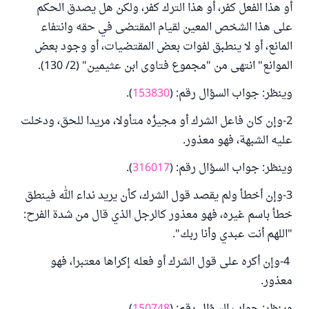
أو هذا الفعل كفر، أو هذا الترك كفر، ولكن هل يصدق الحكم
على هذا الشخص المعين لقيام المقتضى في حقه وانتفاء
المانع، أو لا ينطبق لفوات بعض المقتضيات، أو وجود بعض
الموانع" انتهى من "مجموع فتاوى ابن عثيمين" (2/ 130).
وينظر: جواب السؤال رقم: (
153830
).
2-وإن كان فاعل الشرك أو مجيزُه متأولا، مريدا للحق، ودخلت
عليه الشبهة، فهو معذور.
وينظر: جواب السؤال رقم: (
316017
).
3-وإن أخطأ ولم يقصد قول الشرك، كأن يريد نداء الله فينطق
خطأ باسم غيره، فهو معذور كالرجل الذي قال من شدة الفرح:
"اللهم أنت عبدي وأنا ربك".
4-وإن أكره على قول الشرك أو فعله إكراها معتبرا، فهو
معذور.