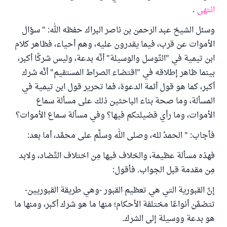
انتهى
.
وسئل الشيخ عبد الرحمن بن ناصر البراك حفظه الله: " سؤال
الأموات عن قرب، فيما يقدرون عليه، وهم أحياء، فظاهر كلام
ابن تيمية في "التَّوسل والوسيلة" أنَّه بدعة، وليس شركًا أكبر،
بينما ظاهر إطلاقه في "اقتضاء الصراط المستقيم" أنَّه شرك
أكبر، كما هو قول أئمة الدعوة، فما تحرير قول ابن تيمية في
المسألة، وما صحة بناء الباحثين ذلك على مسألة سماع
الأموات، وما رأي فضيلتكم فيها؟ وفي مسألة سماع الأموات؟
فأجاب: " الحمدُ لله، وصلى الله وسلَّم على محمَّد، أما بعد
:
فهذه مسألة عظيمة، والخلاف فيها مِن اختلاف التَّضاد، ولابد
مِن مقدمة قبل الجواب. فأقول:
إنَّ القبورية التي هي تعظيم القبور -وهي طريقة القبوريين-
تتضمَّن أنواعًا مختلفة الأحكام؛ منها ما هو شرك أكبر، ومنها ما
هو بدعة ووسيلة إلى الشرك.