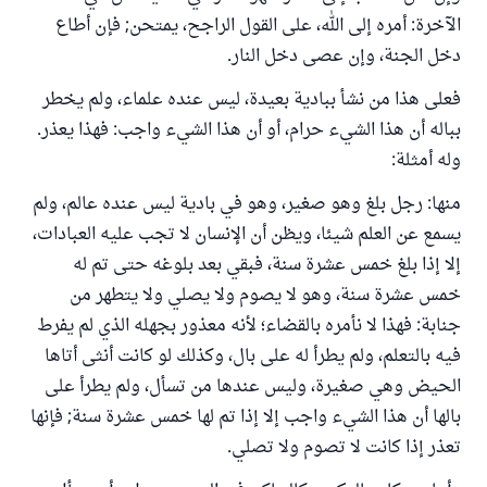
الآخرة: أمره إلى الله، على القول الراجح، يمتحن; فإن أطاع
دخل الجنة، وإن عصى دخل النار.
فعلى هذا من نشأ ببادية بعيدة، ليس عنده علماء، ولم يخطر
بباله أن هذا الشيء حرام، أو أن هذا الشيء واجب: فهذا يعذر.
وله أمثلة:
منها: رجل بلغ وهو صغير، وهو في بادية ليس عنده عالم، ولم
يسمع عن العلم شيئا، ويظن أن الإنسان لا تجب عليه العبادات،
إلا إذا بلغ خمس عشرة سنة، فبقي بعد بلوغه حتى تم له
خمس عشرة سنة، وهو لا يصوم ولا يصلي ولا يتطهر من
جنابة: فهذا لا نأمره بالقضاء؛ لأنه معذور بجهله الذي لم يفرط
فيه بالتعلم، ولم يطرأ له على بال، وكذلك لو كانت أنثى أتاها
الحيض وهي صغيرة، وليس عندها من تسأل، ولم يطرأ على
بالها أن هذا الشيء واجب إلا إذا تم لها خمس عشرة سنة; فإنها
تعذر إذا كانت لا تصوم ولا تصلي.