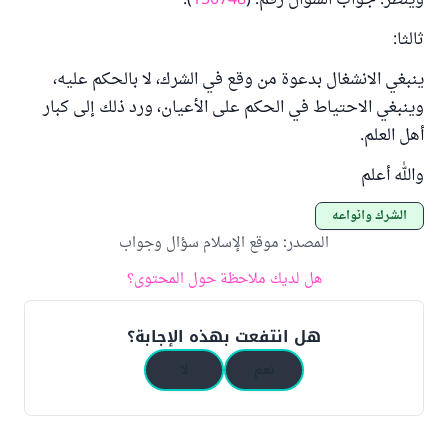
وينظر: جواب السؤال رقم: (
150748
).
ثالثا:
ينبغي الانشغال بدعوة من وقع في الشرك، لا بالحكم عليه،
وينبغي الاحتياط في الحكم على الأعيان، ورد ذلك إلى كبار
أهل العلم.
والله أعلم
الشرك وأنواعه
المصدر
:
موقع الإسلام سؤال وجواب
هل لديك ملاحظة حول المحتوى؟
هل انتفعت بهذه الإجابة؟
نعم
لا