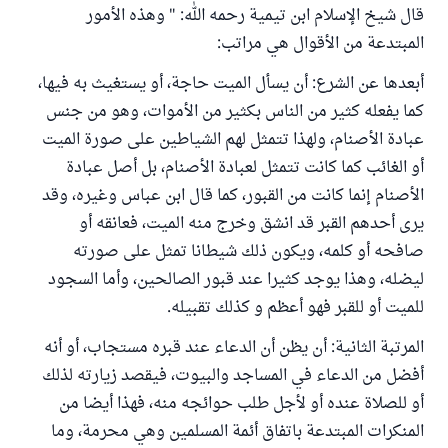
قال شيخ الإسلام ابن تيمية رحمه الله: " وهذه الأمور
المبتدعة من الأقوال هي مراتب:
أبعدها عن الشرع: أن يسأل الميت حاجة، أو يستغيث به فيها،
كما يفعله كثير من الناس بكثير من الأموات، وهو من جنس
عبادة الأصنام، ولهذا تتمثل لهم الشياطين على صورة الميت
أو الغائب كما كانت تتمثل لعبادة الأصنام، بل أصل عبادة
الأصنام إنما كانت من القبور، كما قال ابن عباس وغيره، وقد
يرى أحدهم القبر قد انشق وخرج منه الميت، فعانقه أو
صافحه أو كلمه، ويكون ذلك شيطانا تمثل على صورته
ليضله، وهذا يوجد كثيرا عند قبور الصالحين، وأما السجود
للميت أو للقبر فهو أعظم و كذلك تقبيله.
المرتبة الثانية: أن يظن أن الدعاء عند قبره مستجاب، أو أنه
أفضل من الدعاء في المساجد والبيوت، فيقصد زيارته لذلك
أو للصلاة عنده أو لأجل طلب حوائجه منه، فهذا أيضا من
المنكرات المبتدعة باتفاق أئمة المسلمين وهي محرمة، وما