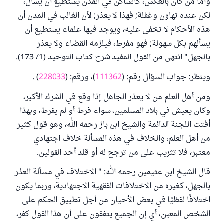
وأما من كان بالعكس، كالساكن في المدن يستطيع أن يسأل،
لكن عنده تهاون وغفلة; فهذا لا يعذر; لأن الغالب في المدن أن
هذه الأحكام لا تخفى عليه، ويوجد فيها علماء يستطيع أن
يسألهم بكل سهولة; فهو مفرط، فيلزمه القضاء ولا يعذر
بالجهل" انتهى من القول المفيد شرح كتاب التوحيد (1/ 173).
وينظر: جواب السؤال رقم: (
111362
)، ورقم: (
228033
) .
ومن أهل العلم من لا يعذر الجاهل إذا وقع في الشرك الأكبر،
وكان يعيش في بلاد المسلمين، سواء فرط أو لم يفرط، وبهذا
أفتت اللجنة الدائمة والشيخ ابن باز رحمه الله، وهو قول كثير
من أهل العلم، والخلاف في هذه المسألة خلاف اجتهادي
معتبر، فلا تثريب على من ترجح له أو قلد أحد القولين.
قال الشيخ ابن عثيمين رحمه الله: " الاختلاف في مسألة العذر
بالجهل، كغيره من الاختلافات الفقهية الاجتهادية، وربما يكون
اختلافًا لفظيًا في بعض الأحيان من أجل تطبيق الحكم على
الشخص المعين، أي إن الجميع يتفقون على أن هذا القول كفر،