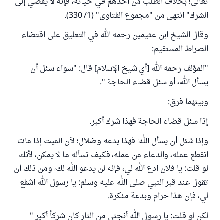
تعالى؛ بخلاف الطلب من أحدهم في حياته، فإنه لا يفضي إلى
الشرك" انتهى من "مجموع الفتاوى" (1/ 330).
وقال الشيخ ابن عثيمين رحمه الله في التعليق على اقتضاء
الصراط المستقيم:
"المؤلف رحمه الله [أي شيخ الإسلام] قال: "سواء سئل أن
يسأل الله، أو سئل قضاء الحاجة ".
وبينهما فرق:
إذا سئل قضاء الحاجة فهذا شرك أكبر.
وإذا سُئل أن يسأل الله: فهذا بدعة وضلال؛ لأن الميت إذا مات
انقطع عمله، والدعاء من عمله، فكيف تسأله ما لا يمكن، لأنك
لو قلت: يا فلان ادع الله لي، فإنه لن يدعو الله لك، ومن ذلك أن
تقول عند قبر النبي صلى الله عليه وسلم: يا رسول الله اشفع
لي، فإن هذا حرام وبدعة منكرة.
لكن لو قلت: يا رسول الله أنجني من النار كان شركاً أكبر "