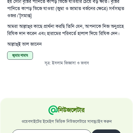
হয় সেটা বৃষ্টির পানিতে কাপড় ভিজে যাওয়ার চেয়ে বড় ক্ষতি। বৃষ্টির
পানিতে কাপড় ভিজে যাওয়া (জুমা ও জামাত বর্জনের ক্ষেত্রে) সর্বসম্মত
ওজর।”[সমাপ্ত]
আমরা আল্লাহ্‌র কাছে প্রার্থনা করছি তিনি যেন, আপনাকে নিজ অনুগ্রহে
রিযিক দান করেন এবং হারামের পরিবর্তে হালাল দিয়ে রিযিক দেন।
আল্লাহ্‌ই ভাল জানেন
জুমার নামায
সূত্র
:
ইসলাম জিজ্ঞাসা ও জবাব
নিউজলেটার
ওয়েবসাইটের ইমেইল ভিত্তিক নিউজলেটারে সাবস্ক্রাইব করুন