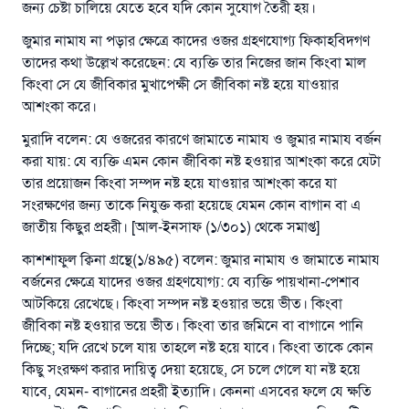
জন্য চেষ্টা চালিয়ে যেতে হবে যদি কোন সুযোগ তৈরী হয়।
জুমার নামায না পড়ার ক্ষেত্রে কাদের ওজর গ্রহণযোগ্য ফিকাহবিদগণ
তাদের কথা উল্লেখ করেছেন: যে ব্যক্তি তার নিজের জান কিংবা মাল
উত্তর নম্বর ১১০৮৪৫ একটি বিবাহ রক্ষা
কিংবা সে যে জীবিকার মুখাপেক্ষী সে জীবিকা নষ্ট হয়ে যাওয়ার
করেছিল।
আশংকা করে।
মুরাদি বলেন: যে ওজরের কারণে জামাতে নামায ও জুমার নামায বর্জন
উম্মাহকে উত্তর দিতে আমাদেরকে সহযোগিতা করুন
করা যায়: যে ব্যক্তি এমন কোন জীবিকা নষ্ট হওয়ার আশংকা করে যেটা
রাসূল সাল্লাল্লাহু আলাইহি ওয়া সাল্লাম বলেছেন
তার প্রয়োজন কিংবা সম্পদ নষ্ট হয়ে যাওয়ার আশংকা করে যা
যে ব্যক্তি সৎ কর্মের পথ দেখাবে সে সৎকর্মকারীর সমান
সংরক্ষণের জন্য তাকে নিযুক্ত করা হয়েছে যেমন কোন বাগান বা এ
সওয়াব পাবে
জাতীয় কিছুর প্রহরী। [আল-ইনসাফ (১/৩০১) থেকে সমাপ্ত]
(সহিহ মুসলিম; ১৮৯৩)
কাশশাফুল ক্বিনা গ্রন্থে(১/৪৯৫) বলেন: জুমার নামায ও জামাতে নামায
বর্জনের ক্ষেত্রে যাদের ওজর গ্রহণযোগ্য: যে ব্যক্তি পায়খানা-পেশাব
আটকিয়ে রেখেছে। কিংবা সম্পদ নষ্ট হওয়ার ভয়ে ভীত। কিংবা
এখনই শরীক হোন
জীবিকা নষ্ট হওয়ার ভয়ে ভীত। কিংবা তার জমিনে বা বাগানে পানি
দিচ্ছে; যদি রেখে চলে যায় তাহলে নষ্ট হয়ে যাবে। কিংবা তাকে কোন
কিছু সংরক্ষণ করার দায়িত্ব দেয়া হয়েছে, সে চলে গেলে যা নষ্ট হয়ে
যাবে, যেমন- বাগানের প্রহরী ইত্যাদি। কেননা এসবের ফলে যে ক্ষতি