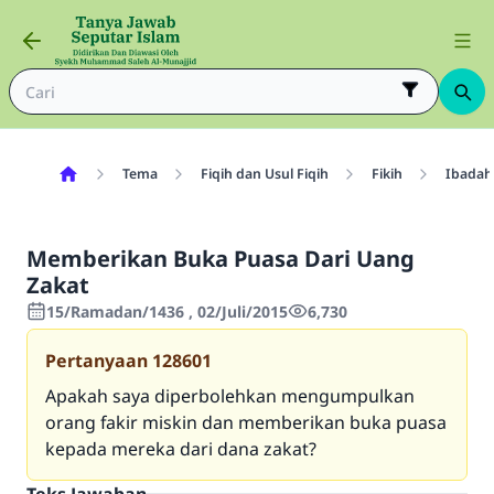
Tema
Fiqih dan Usul Fiqih
Fikih
Ibadah
Memberikan Buka Puasa Dari Uang
Zakat
15/Ramadan/1436 , 02/Juli/2015
6,730
Pertanyaan
128601
Apakah saya diperbolehkan mengumpulkan
orang fakir miskin dan memberikan buka puasa
kepada mereka dari dana zakat?