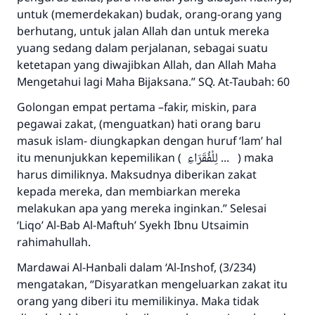
untuk (memerdekakan) budak, orang-orang yang
berhutang, untuk jalan Allah dan untuk mereka
Jawaban no. 110845
yuang sedang dalam perjalanan, sebagai suatu
ketetapan yang diwajibkan Allah, dan Allah Maha
menyelamatkan pernikahan.
Mengetahui lagi Maha Bijaksana.” SQ. At-Taubah: 60
Bantu kami dalam memberikan jawaban untuk umat
Golongan empat pertama –fakir, miskin, para
pegawai zakat, (menguatkan) hati orang baru
Rasulullah ﷺ bersabda
masuk islam- diungkapkan dengan huruf ‘lam’ hal
"Siapa yang menunjukkan suatu kebaikan,
itu menunjukkan kepemilikan ( لِلْفُقَرَاءِ ... ) maka
meka dia akan mendapatkan pahala yang
harus dimiliknya. Maksudnya diberikan zakat
sama dengan orang yang melakukannya"
kepada mereka, dan membiarkan mereka
MUSLIM, 1893
melakukan apa yang mereka inginkan.” Selesai
‘Liqo’ Al-Bab Al-Maftuh’ Syekh Ibnu Utsaimin
rahimahullah.
Saham
Mardawai Al-Hanbali dalam ‘Al-Inshof, (3/234)
mengatakan, “Disyaratkan mengeluarkan zakat itu
orang yang diberi itu memilikinya. Maka tidak