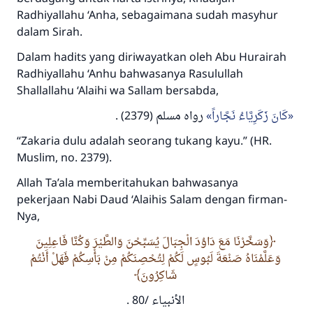
Radhiyallahu ‘Anha,
sebagaimana sudah masyhur
dalam Sirah.
Dalam hadits yang diriwayatkan oleh Abu Hurairah
Radhiyallahu ‘Anhu
bahwasanya Rasulullah
Shallallahu ‘Alaihi wa Sallam
bersabda,
(2379) .
رواه مسلم
كَانَ زَكَرِيَّاءُ نَجَّاراً
“Zakaria dulu adalah seorang tukang kayu.”
(HR.
Muslim, no. 2379).
Allah
Ta’ala
memberitahukan bahwasanya
pekerjaan Nabi Daud
‘Alaihis Salam
dengan firman-
Nya,
وَسَخَّرْنَا مَعَ دَاوُدَ الْجِبَالَ يُسَبِّحْنَ وَالطَّيْرَ وَكُنَّا فَاعِلِينَ
وَعَلَّمْنَاهُ صَنْعَةَ لَبُوسٍ لَكُمْ لِتُحْصِنَكُمْ مِنْ بَأْسِكُمْ فَهَلْ أَنْتُمْ
شَاكِرُونَ
.
الأنبياء /80