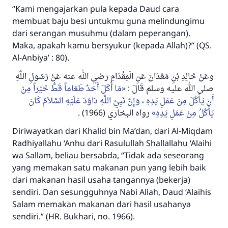
“Kami mengajarkan pula kepada Daud cara
membuat baju besi untukmu guna melindungimu
dari serangan musuhmu (dalam peperangan).
Maka, apakah kamu bersyukur (kepada Allah)?”
(QS.
Al-Anbiya’ : 80).
وعَنْ خَالِدِ بْنِ مَعْدَانَ عَنِ الْمِقْدَامِ رضي الله عنه عَنْ رَسُولِ اللَّهِ
صلى الله عليه وسلم قَالَ :
مَا أَكَلَ أَحَدٌ طَعَاماً قَطُّ خَيْراً مِنْ
أَنْ يَأْكُلَ مِنْ عَمَلِ يَدِهِ ، وَإِنَّ نَبِيَّ اللَّهِ دَاوُدَ عَلَيْهِ السَّلاَمُ كَانَ
(1966) .
رواه البخاري
يَأْكُلُ مِنْ عَمَلِ يَدِهِ
Diriwayatkan dari Khalid bin Ma’dan, dari Al-Miqdam
Radhiyallahu ‘Anhu
dari Rasulullah
Shallallahu ‘Alaihi
wa Sallam,
beliau bersabda,
“Tidak ada seseorang
yang memakan satu makanan pun yang lebih baik
dari makanan hasil usaha tangannya (bekerja)
sendiri. Dan sesungguhnya Nabi Allah, Daud ‘Alaihis
Salam memakan makanan dari hasil usahanya
sendiri
.” (HR. Bukhari, no. 1966).