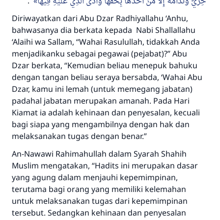
.
خِزْيٌ وَنَدَامَةٌ إِلَّا مَنْ أَخَذَهَا بِحَقِّهَا وَأَدَّى الَّذِي عَلَيْهِ فِيهَا
Diriwayatkan dari Abu Dzar
Radhiyallahu ‘Anhu,
bahwasanya dia berkata kepada Nabi
Shallallahu
‘Alaihi wa Sallam,
“Wahai Rasulullah, tidakkah Anda
menjadikanku sebagai pegawai (pejabat)?” Abu
Dzar berkata,
“Kemudian beliau menepuk bahuku
dengan tangan beliau seraya bersabda, ‘Wahai Abu
Dzar, kamu ini lemah (untuk memegang jabatan)
padahal jabatan merupakan amanah. Pada Hari
Kiamat ia adalah kehinaan dan penyesalan, kecuali
bagi siapa yang mengambilnya dengan hak dan
melaksanakan tugas dengan benar.”
An-Nawawi
Rahimahullah
dalam Syarah Shahih
Muslim mengatakan, “Hadits ini merupakan dasar
yang agung dalam menjauhi kepemimpinan,
terutama bagi orang yang memiliki kelemahan
untuk melaksanakan tugas dari kepemimpinan
tersebut. Sedangkan kehinaan dan penyesalan