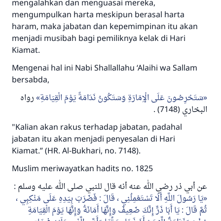
mengalahkan dan menguasai mereka,
mengumpulkan harta meskipun berasal harta
haram, maka jabatan dan kepemimpinan itu akan
menjadi musibah bagi pemiliknya kelak di Hari
Kiamat.
Mengenai hal ini Nabi
Shallallahu ‘Alaihi wa Sallam
bersabda,
سَتَحْرِصُونَ عَلَى الْإِمَارَةِ وَسَتَكُونُ نَدَامَةً يَوْمَ الْقِيَامَةِ
رواه
(7148) .
البخاري
"Kalian akan rakus terhadap jabatan, padahal
jabatan itu akan menjadi penyesalan di Hari
Kiamat.”
(HR. Al-Bukhari, no. 7148).
Muslim meriwayatkan hadits no. 1825
عن أبي ذر رضي الله عنه أنه قال للنبي صلى الله عليه وسلم :
يَا رَسُولَ اللَّهِ أَلَا تَسْتَعْمِلُنِي ، قَالَ : فَضَرَبَ بِيَدِهِ عَلَى مَنْكِبِي ،
ثُمَّ قَالَ : يَا أَبَا ذَرٍّ إِنَّكَ ضَعِيفٌ وَإِنَّهَا أَمَانَةُ وَإِنَّهَا يَوْمَ الْقِيَامَةِ