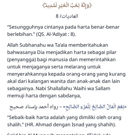
وَإِنَّهُ لِحُبِّ الْخَيْرِ لَشَدِيدٌ
العاديات/ 8
“Sesungguhnya cintanya pada harta benar-benar
berlebihan.”
(QS. Al-‘Adiyat : 8).
Allah
Subhanahu wa Ta’ala
memberitahukan
bahwasanya Dia menjadikan harta sebagai pilar
(penyangga) bagi manusia dan memerintahkan
untuk menjaganya serta melarang untuk
menyerahkannya kepada orang-orang yang kurang
akal dari kalangan wanita dan anak-anak dan lain
sebagainya. Nabi
Shallallahu ‘Alaihi wa Sallam
memuji harta dengan sabdanya,
نِعْمَ الْمَالُ الصَّالِحُ لِلْمَرْءِ الصَّالِحِ
– رواه أحمد بإسناد صحيح
“Sebaik-baik harta adalah yang dimiliki oleh orang
shalih.”
(HR. Ahmad dengan Isnad yang shahih).