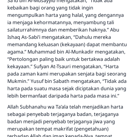
Sa’id bin Al-Musayyib mengatakan, “Tidak ada
kebaikan bagi orang yang tidak ingin
mengumpulkan harta yang halal, yang dengannya
ia menjaga kehormatannya, menyambung tali
sailaturrahimnya dan memberikan haknya.” Abu
Ishaq As-Sabi’i mengatakan, “Dahulu mereka
memandang keluasan (kekayaan) dapat membantu
agama.” Muhammad bin Al-Munkadir mengatakan,
“Pertolongan paling baik untuk bertakwa adalah
kekayaan.” Sufyan At-Tsauri mengatakan, “Harta
pada zaman kami merupakan senjata bagi seorang
Mukmin.” Yusuf bin Sabath mengatakan, “Tidak ada
harta pada suatu masa sejak diciptakan dunia yang
lebih bermanfaat daripada harta pada masa ini.”
Allah
Subhanahu wa Ta’ala
telah menjadikan harta
sebagai penyebab terjaganya badan, terjaganya
badan menjadi penyebab terjaganya jiwa yang
merupakan tempat makrifat (pengetahuan)
terhadap Allah dan iman kepada-Nya, tempat