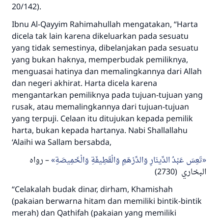
20/142).
Ibnu Al-Qayyim
Rahimahullah
mengatakan, “Harta
dicela tak lain karena dikeluarkan pada sesuatu
yang tidak semestinya, dibelanjakan pada sesuatu
yang bukan haknya, memperbudak pemiliknya,
menguasai hatinya dan memalingkannya dari Allah
dan negeri akhirat. Harta dicela karena
mengantarkan pemiliknya pada tujuan-tujuan yang
rusak, atau memalingkannya dari tujuan-tujuan
yang terpuji. Celaan itu ditujukan kepada pemilik
harta, bukan kepada hartanya. Nabi
Shallallahu
‘Alaihi wa Sallam
bersabda,
تَعِسَ عَبْدُ الدِّينَارِ وَالدِّرْهَمِ وَالْقَطِيفَةِ وَالْخَمِيصَةِ
– رواه
(2730)
البخاري
“Celakalah budak dinar, dirham, Khamishah
(pakaian berwarna hitam dan memiliki bintik-bintik
merah) dan Qathifah (pakaian yang memiliki