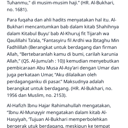
Tuhanmu,"
di musim-musim haji.” (HR. Al-Bukhari,
no. 1681).
Para fuqaha dan ahli hadits menyatakan hal itu. Al-
Bukhari mencantumkan bab dalam kitab Shahihnya
dalam Kitabul Buyu’ bab Al-Khuruj fit Tijarah wa
Qaulillahi Ta’ala, “Fantasyiru fil Ardhi wa Ibtaghu Min
Fadhlillah (Berangkat untuk berdagang dan firman
Allah, “
Bertebaranlah kamu di bumi, carilah karunia
Allah,”
(QS. Al-Jumu’ah : 10)) kemudian menyebutkan
pembicaraan Abu Musa Al-Asy’ari dengan Umar dan
juga perkataan Umar, “Aku dilalaikan oleh
perdaganganku di pasar.” Maksudnya adalah
berangkat untuk berdagang. (HR. Al-Bukhari, no.
1956 dan Muslim, no. 2153).
Al-Hafizh Ibnu Hajar
Rahimahullah
mengatakan,
“Ibnu Al-Munayyir mengatakan dalam kitab Al-
Hasyiyah, ‘Tujuan Al-Bukhari memperbolehkan
bergerak utuk berdagang, meskipun ke tempat