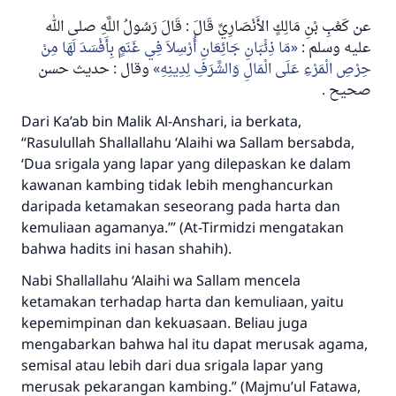
عن كَعْبِ بْنِ مَالِكٍ الأَنْصَارِيِّ قَالَ : قَالَ رَسُولُ اللَّهِ صلى الله
عليه وسلم :
مَا ذِئْبَانِ جَائِعَانِ أُرْسِلاَ فِي غَنَمٍ بِأَفْسَدَ لَهَا مِنْ
حِرْصِ الْمَرْءِ عَلَى الْمَالِ وَالشَّرَفِ لِدِينِهِ
وقال : حديث حسن
.
صحيح
Dari Ka’ab bin Malik Al-Anshari, ia berkata,
“Rasulullah
Shallallahu ‘Alaihi wa Sallam
bersabda,
‘Dua srigala yang lapar yang dilepaskan ke dalam
kawanan kambing tidak lebih menghancurkan
daripada ketamakan seseorang pada harta dan
kemuliaan agamanya.’”
(At-Tirmidzi mengatakan
bahwa hadits ini hasan shahih).
Nabi
Shallallahu ‘Alaihi wa Sallam
mencela
ketamakan terhadap harta dan kemuliaan, yaitu
kepemimpinan dan kekuasaan. Beliau juga
mengabarkan bahwa hal itu dapat merusak agama,
semisal atau lebih dari dua srigala lapar yang
merusak pekarangan kambing.” (Majmu’ul Fatawa,