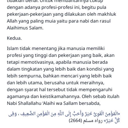
tidaklah benar. Untuk membantahnya cukup
dengan adanya profesi-profesi ini, begitu pula
pekerjaan-pekerjaan yang dilakukan oleh makhluk
Jawaban no. 110845
Allah yang paling muia yaitu para nabi dan rasul
Alaihimus Salam.
menyelamatkan pernikahan.
Kedua.
Bantu kami dalam memberikan jawaban untuk umat
Islam tidak menentang jika manusia memiliki
Rasulullah ﷺ bersabda
profesi yang tinggi dan pekerjaan yang baik, akan
"Siapa yang menunjukkan suatu kebaikan,
tetapi memotivasinya, apabila manusia berada
meka dia akan mendapatkan pahala yang
dalam tingkatan yang lebih baik dan kondisi yang
sama dengan orang yang melakukannya"
lebih sempurna, bahkan mencari yang lebih baik
dan lebih utama, berusaha untuk meraihnya,
MUSLIM, 1893
dengan syarat hal tersebut tidak mempengaruhi
agamanya dan keistikamahannya. Oleh sebab itulah
Nabi
Shallallahu ‘Alaihi wa Sallam
bersabda,
Saham
الْمُؤْمِنُ الْقَوِىُّ خَيْرٌ وَأَحَبُّ إِلَى اللَّهِ مِنَ الْمُؤْمِنِ الضَّعِيفِ ، وَفِى
(2664)
رواه مسلم
كُلٍّ خَيْرٌ