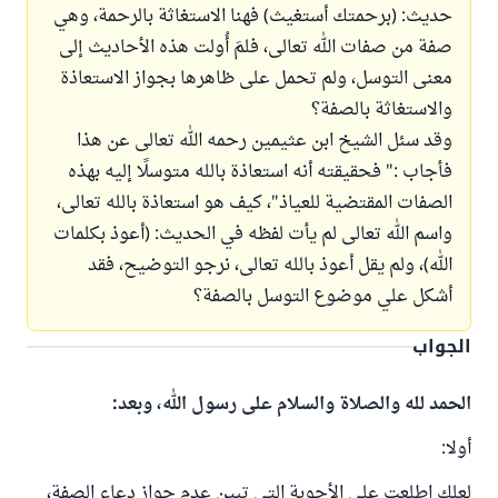
حديث: (برحمتك أستغيث) فهنا الاستغاثة بالرحمة، وهي
صفة من صفات الله تعالى، فلمَ أُولت هذه الأحاديث إلى
معنى التوسل، ولم تحمل على ظاهرها بجواز الاستعاذة
والاستغاثة بالصفة؟
وقد سئل الشيخ ابن عثيمين رحمه الله تعالى عن هذا
فأجاب :" فحقيقته أنه استعاذة بالله متوسلًا إليه بهذه
الصفات المقتضية للعياذ"، كيف هو استعاذة بالله تعالى،
واسم الله تعالى لم يأت لفظه في الحديث: (أعوذ بكلمات
الله)، ولم يقل أعوذ بالله تعالى، نرجو التوضيح، فقد
أشكل علي موضوع التوسل بالصفة؟
الجواب
الحمد لله والصلاة والسلام على رسول الله، وبعد:
أولا:
لعلك اطلعت على الأجوبة التي تبين عدم جواز دعاء الصفة،