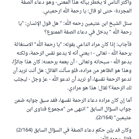
وأكثر الناس لا يخطر بباله هذا المعنى- وهو دعاء الصفة
المجردة- حتى لو قال: يا رحمة الله ارحميني.
سئل الشيخ ابن عثيمين رحمه الله: " هل قول الإنسان: "يا
رحمة الله " يدخل في دعاء الصفة الممنوع؟
فأجاب: إذا كان مراد الداعي بقوله: "يا رحمة الله" الاستغاثة
برحمة الله - تعالى - ؛ يعني أنه لا يدعو نفس الرحمة، ولكنه
يدعو الله - سبحانه وتعالى - أن يعمه برحمته: كان هذا جائزًا،
وهذا هو الظاهر من مراده، فلو سألت القائل: هل أنت تريد أن
تدعو الرحمة نفسها، أو تريد أن تدعو الله - عز وجل - ليجلب
لك الرحمة؟ لقال: هذا هو مرادي.
أما إن كان مراده دعاء الرحمة نفسها، فقد سبق جوابه ضمن
جواب السؤال السابق " انتهى من "مجموع فتاوى ابن
عثيمين" (2/164).
وكان قد بيَّن حكم دعاء الصفة في السؤال السابق (2/164)