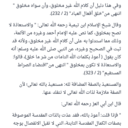
وفي هذا دليل أن كلام الله غير مخلوق، وأن سواه مخلوق "
انتهى من"خلق أفعال العباد" (2 / 232).
وقال شيخ الإسلام ابن تيمية رحمه الله تعالى: " والاستعاذة لا
تصح بمخلوق، كما نص عليه الإمام أحمد وغيره من الأئمة،
وذلك مما استدلوا به على أن كلام الله غير مخلوق، ولأنه قد
ثبت في الصحيح وغيره، عن النبي صلى الله عليه وسلم: أنه
كان يقول ( أعوذ بكلمات الله التامات من شر ما خلق)، قالوا:
والاستعاذة لا تكون بمخلوق " انتهى من"اقتضاء الصراط
المستقيم" (2 / 323).
والمستعيذ بالصفة المضافة لله: مستعيذ بالله تعالى؛ لأن
الصفة ملازمة لذات الله تعالى لا تنفك عنها.
قال ابن أبي العز رحمه الله تعالى:
" فإذا قلت: أعوذ بالله، فقد عذت بالذات المقدسة الموصوفة
بصفات الكمال المقدسة الثابتة، التي لا تقبل الانفصال بوجه