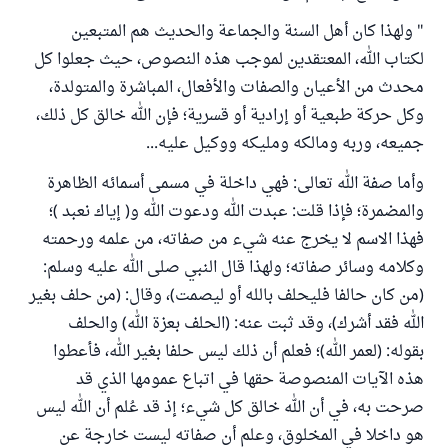
" ولهذا كان أهل السنة والجماعة والحديث هم المتبعين
لكتاب الله، المعتقدين لموجب هذه النصوص، حيث جعلوا كل
محدث من الأعيان والصفات والأفعال، المباشرة والمتولدة،
وكل حركة طبعية أو إرادية أو قسرية؛ فإن الله خالق كل ذلك،
جميعه، وربه ومالكه ومليكه ووكيل عليه...
وأما صفة الله تعالى: فهي داخلة في مسمى أسمائه الظاهرة
والمضمرة؛ فإذا قلت: عبدت الله ودعوت الله و( إياك نعبد )؛
فهذا الاسم لا يخرج عنه شيء من صفاته، من علمه ورحمته
وكلامه وسائر صفاته؛ ولهذا قال النبي صلى الله عليه وسلم:
(من كان حالفا فليحلف بالله أو ليصمت)، وقال: (من حلف بغير
الله فقد أشرك)، وقد ثبت عنه: (الحلف بعزة الله) والحلف
بقوله: (لعمر الله)؛ فعلم أن ذلك ليس حلفا بغير الله، فأعطوا
هذه الآيات المنصوصة حقها في اتباع عمومها الذي قد
صرحت به، في أن الله خالق كل شيء؛ إذ قد عُلم أن الله ليس
هو داخلا في المخلوق، وعلم أن صفاته ليست خارجة عن