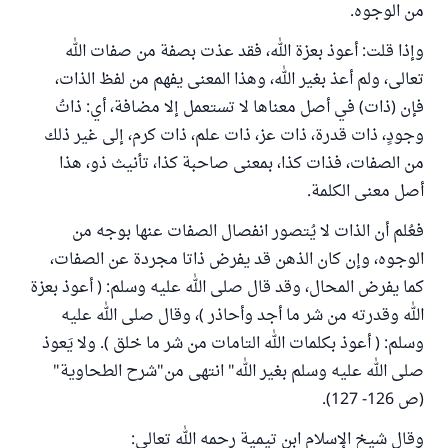
من الوجوه.
وإذا قلت: أعوذ بعزة الله، فقد عذت بصفة من صفات الله
تعالى، ولم أعذ بغير الله، وهذا المعنى يفهم من لفظ الذات،
فإن (ذات) في أصل معناها لا تستعمل إلا مضافة، أي: ذاتُ
وجودٍ، ذات قدرة، ذات عز، ذات علم، ذات كرم، إلى غير ذلك
من الصفات، فذات كذا، بمعنى صاحبة كذا، تأنيث ذو، هذا
أصل معنى الكلمة.
فعُلم أن الذات لا يُتصور انفصال الصفات عنها بوجه من
الوجوه، وإن كان الذهن قد يفرض ذاتا مجردة عن الصفات،
كما يفرض المحال، وقد قال صلى الله عليه وسلم: ( أعوذ بعزة
الله وقدرته من شر ما أجد وأحاذر )، وقال صلى الله عليه
وسلم: ( أعوذ بكلمات الله التامات من شر ما خلق ). ولا يَعوذ
صلى الله عليه وسلم بغير الله" انتهى من"شرح الطحاوية"
(ص 126- 127).
وقال شيخ الإسلام ابن تيمية رحمه الله تعالى: