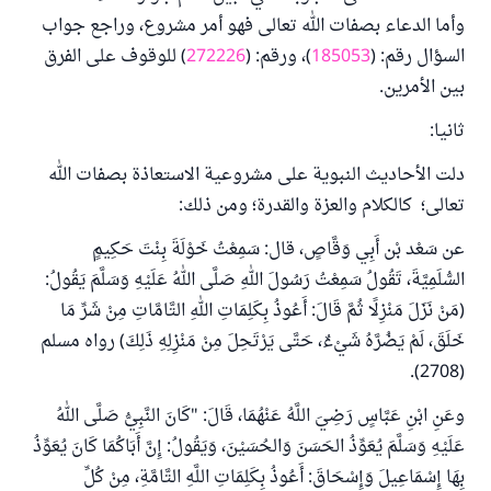
وأما الدعاء بصفات الله تعالى فهو أمر مشروع، وراجع جواب
السؤال رقم: (
185053
)، ورقم: (
272226
) للوقوف على الفرق
بين الأمرين.
ثانيا:
دلت الأحاديث النبوية على مشروعية الاستعاذة بصفات الله
تعالى؛ كالكلام والعزة والقدرة؛ ومن ذلك:
عن سَعْد بْن أَبِي وَقَّاصٍ، قال: سَمِعْتُ خَوْلَةَ بِنْتَ حَكِيمٍ
السُّلَمِيَّةَ، تَقُولُ سَمِعْتُ رَسُولَ اللهِ صَلَّى اللهُ عَلَيْهِ وَسَلَّمَ يَقُولُ:
(مَنْ نَزَلَ مَنْزِلًا ثُمَّ قَالَ: أَعُوذُ بِكَلِمَاتِ اللهِ التَّامَّاتِ مِنْ شَرِّ مَا
خَلَقَ، لَمْ يَضُرَّهُ شَيْءٌ، حَتَّى يَرْتَحِلَ مِنْ مَنْزِلِهِ ذَلِكَ) رواه مسلم
(2708).
وعَنِ ابْنِ عَبَّاسٍ رَضِيَ اللَّهُ عَنْهُمَا، قَالَ: "كَانَ النَّبِيُّ صَلَّى اللهُ
عَلَيْهِ وَسَلَّمَ يُعَوِّذُ الحَسَنَ وَالحُسَيْنَ، وَيَقُولُ: إِنَّ أَبَاكُمَا كَانَ يُعَوِّذُ
بِهَا إِسْمَاعِيلَ وَإِسْحَاقَ: أَعُوذُ بِكَلِمَاتِ اللَّهِ التَّامَّةِ، مِنْ كُلِّ