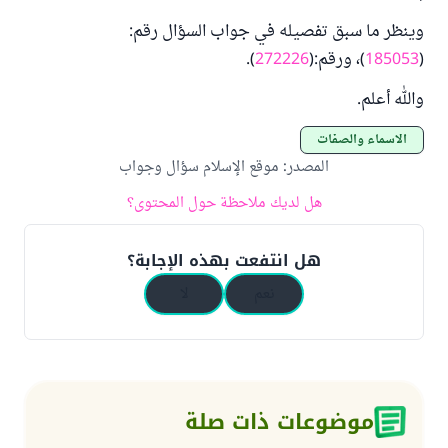
وينظر ما سبق تفصيله في جواب السؤال رقم:
(
185053
)، ورقم:(
272226
).
والله أعلم.
الأسماء والصفات
المصدر
:
موقع الإسلام سؤال وجواب
هل لديك ملاحظة حول المحتوى؟
هل انتفعت بهذه الإجابة؟
نعم
لا
موضوعات ذات صلة