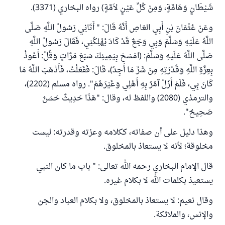
شَيْطَانٍ وَهَامَّةٍ، وَمِنْ كُلِّ عَيْنٍ لاَمَّةٍ) رواه البخاري (3371).
وعَنْ عُثْمَانَ بْنِ أَبِي العَاصِ أَنَّهُ قَالَ: " أَتَانِي رَسُولُ اللَّهِ صَلَّى
اللَّهُ عَلَيْهِ وَسَلَّمَ وَبِي وَجَعٌ قَدْ كَادَ يُهْلِكُنِي، فَقَالَ رَسُولُ اللَّهِ
صَلَّى اللَّهُ عَلَيْهِ وَسَلَّمَ: (امْسَحْ بِيَمِينِكَ سَبْعَ مَرَّاتٍ وَقُلْ: أَعُوذُ
بِعِزَّةِ اللَّهِ وَقُدْرَتِهِ مِنْ شَرِّ مَا أَجِدُ)، قَالَ: فَفَعَلْتُ، فَأَذْهَبَ اللَّهُ مَا
كَانَ بِي، فَلَمْ أَزَلْ آمُرُ بِهِ أَهْلِي وَغَيْرَهُمْ". رواه مسلم (2202)،
والترمذي (2080) واللفظ له، وقال: "هَذَا حَدِيثٌ حَسَنٌ
صَحِيحٌ".
وهذا دليل على أن صفاته، ككلامه وعزته وقدرته: ليست
مخلوقة؛ لأنه لا يستعاذ بالمخلوق.
قال الإمام البخاري رحمه الله تعالى: " باب ما كان النبي
يستعيذ بكلمات الله لا بكلام غيره.
وقال نعيم: لا يستعاذ بالمخلوق، ولا بكلام العباد والجن
والإنس، والملائكة.