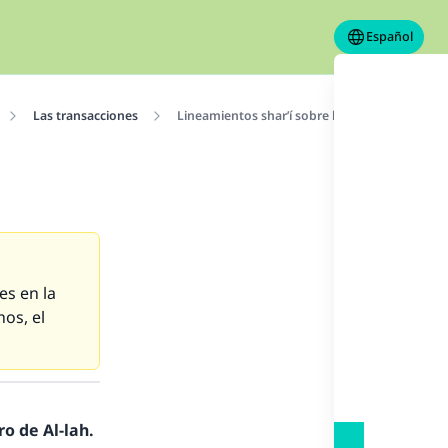
Español
Las transacciones
Lineamientos shar’í sobre la compraventa a p
es en la
hos, el
o de Al-lah.