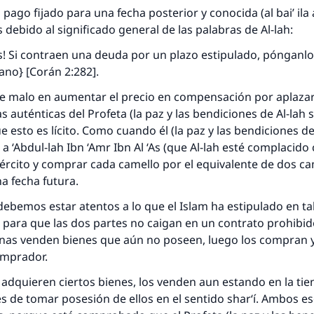
 pago fijado para una fecha posterior y conocida (
al bai’ il
 debido al significado general de las palabras de Al-lah:
s! Si contraen una deuda por un plazo estipulado, pónganlo
ano} [Corán 2:282].
e malo en aumentar el precio en compensación por aplazar
s auténticas del Profeta (la paz y las bendiciones de Al-lah 
e esto es lícito. Como cuando él (la paz y las bendiciones de
a ‘Abdul-lah Ibn ‘Amr Ibn Al ‘As (que Al-lah esté complacido 
ército y comprar cada camello por el equivalente de dos ca
a fecha futura.
ebemos estar atentos a lo que el Islam ha estipulado en ta
 para que las dos partes no caigan en un contrato prohibid
nas venden bienes que aún no poseen, luego los compran y
omprador.
adquieren ciertos bienes, los venden aun estando en la tie
s de tomar posesión de ellos en el sentido
shar‘í
. Ambos es