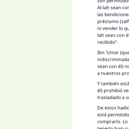
La 
son permitidos
Al-lah sean co
D
las bendicione
préstamo (
salf
ni vender lo q
lah sean con é
recibido”.
Ibn ‘Umar (que
indiscriminada
sean con él) n
a nuestros pro
Y también está
él) prohibió v
trasladado a s
De estos
hadi
está permitid
comprarlo. Lo 
tenerlo bajo s