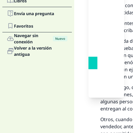
Libros
Las ventas con
son permitidas
Envía una pregunta
{¡Oh, creyente
Favoritos
ante un escrib
Navegar sin
Nuevo
No hay nada d
conexión
Existen prueba
Volver a la versión
antigua
que indican qu
con él) ordenó 
preparar un ej
pagados en un
Sin embargo, d
transacciones,
algunas perso
entregan al c
Otros, cuando 
vendedor, ante