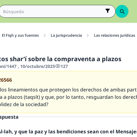
El Fiqh y sus fuentes
La jurisprudencia
Las relaciones jurídicas
os shar’í sobre la compraventa a plazos
ani/1447 , 10/octubre/2025
127
26566
 los lineamientos que protegen los derechos de ambas part
 a plazos (
taqsít
) y que, por lo tanto, resguardan los derec
olidez de la sociedad?
espuesta
-lah, y que la paz y las bendiciones sean con el Mensajer