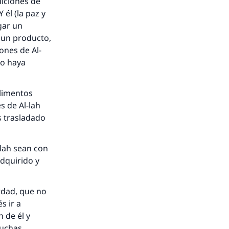
nio.
diciones de
 él (la paz y
A.
gar un
e un producto,
iones de Al-
a
lo haya
alimentos
s de Al-lah
s trasladado
-lah sean con
dquirido y
rdad, que no
s ir a
 de él y
muchas