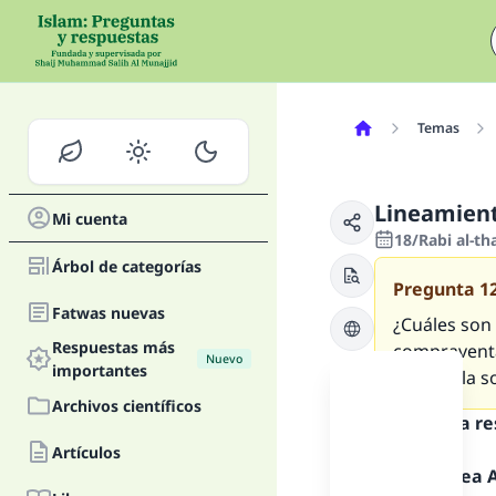
Temas
Lineamient
Mi cuenta
18/Rabi al-th
Árbol de categorías
Pregunta
1
Fatwas nuevas
¿Cuáles son
Respuestas más
compraventa
Nuevo
importantes
orden y la s
Archivos científicos
Texto de la r
Artículos
Alabado sea Al