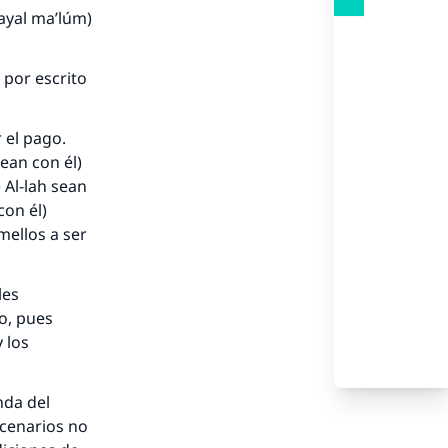
a ayal ma’lúm
)
 por escrito
 el pago.
sean con él)
 Al-lah sean
con él)
mellos a ser
les
o, pues
 los
nda del
cenarios no