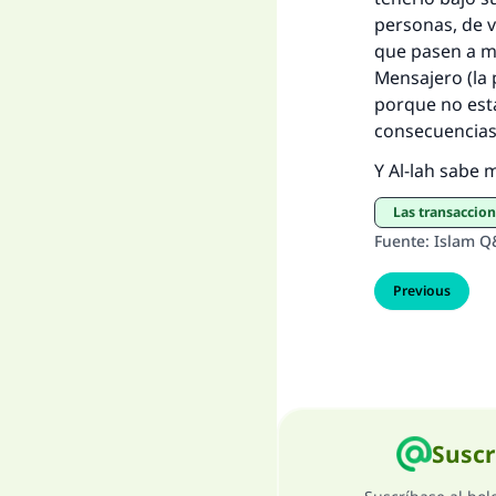
personas, de 
que pasen a m
Mensajero (la 
porque no est
consecuencias 
Y Al-lah sabe 
Las transaccio
Fuente
:
Islam Q
Previous
Suscr