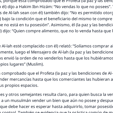
respuesta no. 110845 salvó un matrimo
, porque está comprobado que el Profeta (la paz y las ben
n él) dijo a Hakim Ibn Hizám: “No vendas lo que no posees”. Y
esde la Q hasta la A, su contribución ayuda a IslamQ
s de Al-lah sean con él) también dijo: “No es permitido otor
) bajo la condición que el beneficiario del mismo te compr
Profeta ﷺ dijo:
ue no está en tu posesión”. Asimismo, él (la paz y las bendic
"Una persona que orienta a otros a hacer el bien obtendrá l
l) dijo: “Quien compre alimento, que no lo venda hasta que 
misma recompensa que aquellos que lo realicen."
(MUSLIM, 1893)
 Al-lah esté complacido con él) relató: “Solíamos comprar 
mente, luego el Mensajero de Al-lah (la paz y las bendicione
os envió la orden de no venderlos hasta que los hubiéramo
Contribuir
pios lugares” (Muslim).
 comprobado que el Profeta (la paz y las bendiciones de Al
ender mercancías hasta que los comerciantes las hubieran a
us propios espacios.
ces
y otros semejantes resulta claro, para quien busca la ve
o a un musulmán vender un bien que aún no posee y despué
que debe hacer es esperar hasta adquirirlo, tomar posesión
u control. También se evidencia que la práctica común de 