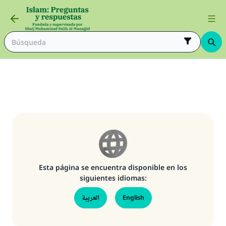
Esta página se encuentra disponible en los
siguientes idiomas:
La respuesta no. 110845 salvó un
العربية
English
matrimonio.