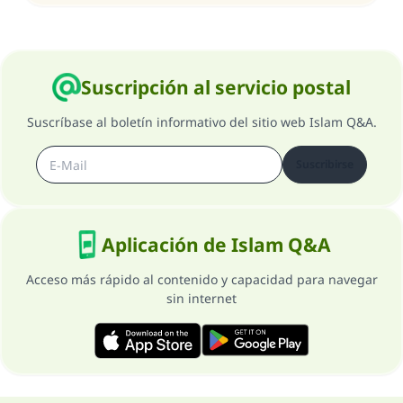
Desde la Q hasta la A, su contribución ayuda a
IslamQA.
Profeta ﷺ dijo:
"Una persona que orienta a otros a hacer el
Suscripción al servicio postal
bien obtendrá la misma recompensa que
aquellos que lo realicen."
Suscríbase al boletín informativo del sitio web Islam Q&A.
(MUSLIM, 1893)
Suscribirse
Contribuir
Aplicación de Islam Q&A
Acceso más rápido al contenido y capacidad para navegar
sin internet