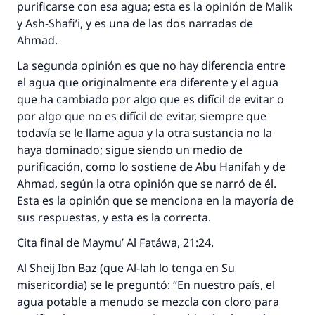
matrimonio.
purificarse con esa agua; esta es la opinión de Malik
y Ash-Shafi’i, y es una de las dos narradas de
Desde la Q hasta la A, su contribución ayuda a
Ahmad.
IslamQA.
La segunda opinión es que no hay diferencia entre
Profeta ﷺ dijo:
el agua que originalmente era diferente y el agua
"Una persona que orienta a otros a hacer el
que ha cambiado por algo que es difícil de evitar o
bien obtendrá la misma recompensa que
por algo que no es difícil de evitar, siempre que
aquellos que lo realicen."
todavía se le llame agua y la otra sustancia no la
haya dominado; sigue siendo un medio de
(MUSLIM, 1893)
purificación, como lo sostiene de Abu Hanifah y de
Ahmad, según la otra opinión que se narró de él.
Esta es la opinión que se menciona en la mayoría de
Contribuir
sus respuestas, y esta es la correcta.
Cita final de
Maymu’ Al Fatáwa
, 21:24.
Al
Sheij
Ibn Baz (que Al-lah lo tenga en Su
misericordia) se le preguntó: “En nuestro país, el
agua potable a menudo se mezcla con cloro para