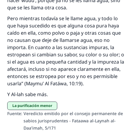
hacer
wudu’
, porque ya no se les llama agua, sino
que se les llama otra cosa.
Pero mientras todavía se le llame agua, y todo lo
que haya sucedido es que alguna cosa pura haya
caído en ella, como polvo o paja y otras cosas que
no causan que deje de llamarse agua, eso no
importa. En cuanto a las sustancias impuras, la
estropean si cambian su sabor, su color o su olor; o
si el agua es una pequeña cantidad y la impureza la
afectará, incluso si no aparece claramente en ella,
entonces se estropea por eso y no es permisible
usarla” (
Maymu’ Al Fatáwa
, 10:19).
Y Al-lah sabe más.
La purificación menor
Fuente
:
Veredicto emitido por el consejo permanente de
sabios jurisprudentes - Fataawa al-Laynah al-
Daa’imah, 5/171