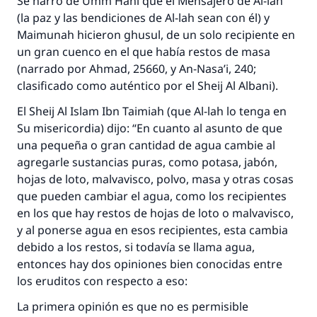
Se narró de Umm Hani que el Mensajero de Al-lah
(la paz y las bendiciones de Al-lah sean con él) y
Maimunah hicieron
ghusul
, de un solo recipiente en
un gran cuenco en el que había restos de masa
(narrado por Ahmad, 25660, y An-Nasa’i, 240;
clasificado como auténtico por el
Sheij Al Albani
)
.
El
Sheij
Al Islam
Ibn Taimiah (que Al-lah lo tenga en
Su misericordia) dijo: “En cuanto al asunto de que
una pequeña o gran cantidad de agua cambie al
agregarle sustancias puras, como potasa, jabón,
hojas de loto, malvavisco, polvo, masa y otras cosas
que pueden cambiar el agua, como los recipientes
en los que hay restos de hojas de loto o malvavisco,
y al ponerse agua en esos recipientes, esta cambia
debido a los restos, si todavía se llama agua,
entonces hay dos opiniones bien conocidas entre
los eruditos con respecto a eso:
La respuesta no. 110845 salvó un
La primera opinión es que no es permisible