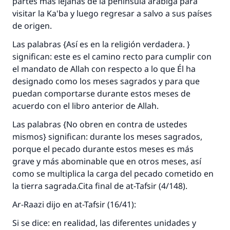
partes más lejanas de la península arábiga para
visitar la Ka'ba y luego regresar a salvo a sus países
de origen.
La respuesta no. 110845 salvó un
Las palabras {
Así es en la religión verdadera
. }
significan: este es el camino recto para cumplir con
matrimonio.
el mandato de Allah con respecto a lo que Él ha
designado como los meses sagrados y para que
Desde la Q hasta la A, su contribución ayuda a
IslamQA.
puedan comportarse durante estos meses de
acuerdo con el libro anterior de Allah.
Profeta ﷺ dijo:
"Una persona que orienta a otros a hacer el
Las palabras {
No obren en contra de ustedes
bien obtendrá la misma recompensa que
mismos
} significan: durante los meses sagrados,
aquellos que lo realicen."
porque el pecado durante estos meses es más
grave y más abominable que en otros meses, así
(MUSLIM, 1893)
como se multiplica la carga del pecado cometido en
la tierra sagrada.Cita final de
at-Tafsir
(4/148).
Contribuir
Ar-Raazi dijo en
at-Tafsir
(16/41):
Si se dice: en realidad, las diferentes unidades y