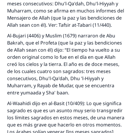
meses consecutivos: Dhu'l-Qa'dah, Dhu'l-Hiyyah y
Muharram, como se afirma en muchos informes del
Mensajero de Allah (que la paz y las bendiciones de
Allah sean con él). Ver:
Tafsir at-Tabari
(11/440).
Al-Bujari (4406) y Muslim (1679) narraron de Abu
Bakrah, que el Profeta (que la paz y las bendiciones
de Allah sean con él) dijo: “El tiempo ha vuelto a su
orden original como lo fue en el día en que Allah
creó los cielos y la tierra. El año es de doce meses,
de los cuales cuatro son sagrados: tres meses
consecutivos, Dhu'l-Qa'dah, Dhu 'l-Hiyyah y
Muharram, y Rayab de Mudar, que se encuentra
entre yumaada y Sha' baan.
Al-Waahidi dijo en
al-Basit
(10/409): Lo que significa
sagrado es que es un asunto muy serio transgredir
los límites sagrados en estos meses, de una manera
que es más grave que hacerlo en otros momentos.
Los árabes solían venerar [los meses sagrados]