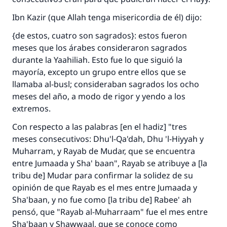
Ibn Kazir (que Allah tenga misericordia de él) dijo:
{
de estos, cuatro son sagrados
}: estos fueron
meses que los árabes consideraron sagrados
durante la Yaahiliah. Esto fue lo que siguió la
mayoría, excepto un grupo entre ellos que se
llamaba
al-busl;
consideraban sagrados los ocho
meses del año, a modo de rigor y yendo a los
extremos.
Con respecto a las palabras [en el hadiz] "tres
meses consecutivos: Dhu'l-Qa'dah, Dhu 'l-Hiyyah y
Muharram, y Rayab de Mudar, que se encuentra
entre Jumaada y Sha' baan", Rayab se atribuye a [la
tribu de] Mudar para confirmar la solidez de su
opinión de que Rayab es el mes entre Jumaada y
Sha'baan, y no fue como [la tribu de] Rabee' ah
pensó, que "Rayab al-Muharraam" fue el mes entre
Sha'baan y Shawwaal, que se conoce como