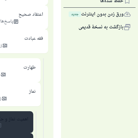
حفظ شده‌ها
ورق زدن بدون اینترنت
اعتقاد صحیح
جديد
پاسخ‌ها
:
بازگشت به نسخهٔ قدیمی
فقه عبادت
زی
طهارت
ز
نماز
ز
اهمیت نماز و حک