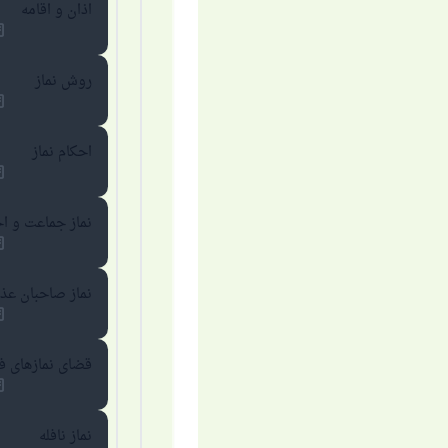
اذان و اقامه
روش نماز
احکام نماز
نماز جماعت و اح
نماز صاحبان عذر
قضای نمازهای 
نماز نافله