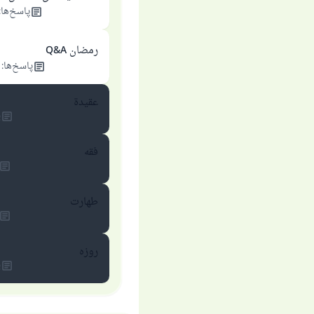
پاسخ‌ها
:
رمضان Q&A
پاسخ‌ها
:
عقيدة
پ
فقه
طهارت
روزه
پ