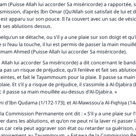
am (Puisse Allah lui accorder Sa miséricorde) a rapportée, 
mission, d’après Ibn Omar (Qu’Allah soit satisfait de lui et 
st apparu sur son pouce. Il l’a couvert avec un sac de vésicu
ait ses ablutions dessus.
uelqu’un se détache, ou s’il y a une plaie sur son doigt et qu’
te si l’eau la touche, il lui est permis de passer la main mouil
 l’imam Ahmed (Puisse Allah lui accorder Sa miséricorde).
e Allah lui accorder Sa miséricorde) a dit concernant le ban
’y a pas un risque de préjudice, qu’il l’enlève et fait ses abluti
eintes, et fait le
Tayammoum
pour la plaie. Il passe sa mai
plaie. Et s’il y a risque de préjudice, il s’assimile à
Al-Djabira
(
nc il passe sa main mouillée au-dessus d’
Al-Djabira
. »
ni
d'Ibn Qudama (1/172-173); et
Al-Mawssou'a Al-Fiqhiya
(14
la Commission Permanente ont dit : « S’il y a une plaie sur l
r dans les ablutions, et qu’on ne peut ni la laver ni passer 
s car cela peut aggraver son état ou retarder sa guérison, 
gatoirement au
Tayammoum
. » Fatawa de la Commission 