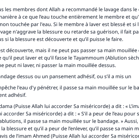
tous les membres dont Allah a recommandé le lavage dans le
manière à ce que l’eau touche entièrement le membre et qu'i
non touchée par l'eau. Si le membre à laver est blessé et si l
avage n'aggrave la blessure ou retarde sa guérison, il fait p
 si la blessure est découverte et qu’il puisse le faire.
 est découverte, mais il ne peut pas passer sa main mouillée 
 qu’il peut laver et qu’il fasse le
Tayammoum
(Ablution sèch
e peut ni laver, ni passer la main mouillée dessus.
bandage dessus ou un pansement adhésif, ou s’il a mis un
êche l'eau d'y pénétrer, il passe sa main mouillée sur le 
nt adhésif.
ama (Puisse Allah lui accorder Sa miséricorde) a dit : « L
ui accorder Sa miséricorde) a dit : « S’il a peur de l’eau pour
ablutions, il passe sa main mouillée sur le bandage. » Aussi, 
la blessure et qu’il a peur de l’enlever, qu’il passe sa main m
l’avis de l’imam Ahmed (Puisse Allah lui accorder Sa miséri