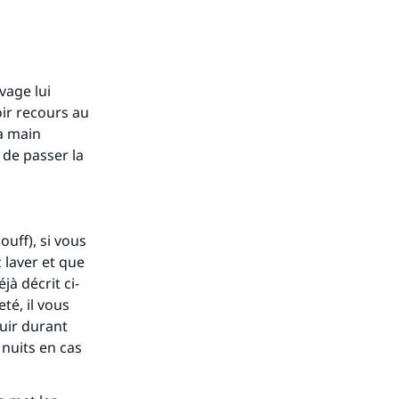
avage lui
oir recours au
la main
t de passer la
ouff
), si vous
 laver et que
à décrit ci-
té, il vous
uir durant
 nuits en cas