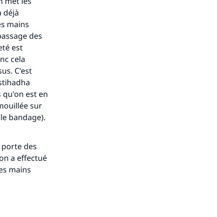
n met les
a déjà
es mains
 passage des
eté est
onc cela
us. C'est
stihadha
s qu'on est en
mouillée sur
 le bandage).
n porte des
on a effectué
des mains