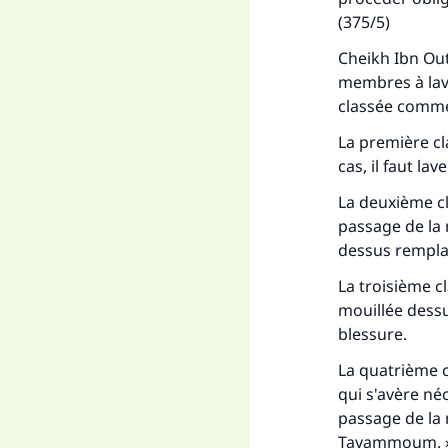
(375/5)
Cheikh Ibn Outh
membres à lave
classée comme 
Fai
La première cl
cas, il faut la
La deuxième cla
passage de la 
dessus remplac
"Ce
La troisième cl
mouillée dessus
blessure.
La quatrième c
qui s'avère néc
passage de la 
Tayammoum
. 