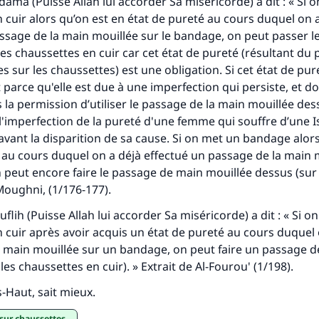
ama (Puisse Allah lui accorder Sa miséricorde) a dit : « Si o
 cuir alors qu’on est en état de pureté au cours duquel on 
ssage de la main mouillée sur le bandage, on peut passer l
les chaussettes en cuir car cet état de pureté (résultant du
s sur les chaussettes) est une obligation. Si cet état de pur
t parce qu'elle est due à une imperfection qui persiste, et d
la permission d’utiliser le passage de la main mouillée dess
'imperfection de la pureté d'une femme qui souffre d’une
I
avant la disparition de sa cause. Si on met un bandage alor
 au cours duquel on a déjà effectué un passage de la main 
 peut encore faire le passage de main mouillée dessus (sur
Moughni
, (1/176-177).
lih (Puisse Allah lui accorder Sa miséricorde) a dit : « Si o
 cuir après avoir acquis un état de pureté au cours duquel 
 main mouillée sur un bandage, on peut faire un passage 
les chaussettes en cuir). » Extrait de
Al-Fourou'
(1/198).
ès-Haut, sait mieux.
 sur chaussettes