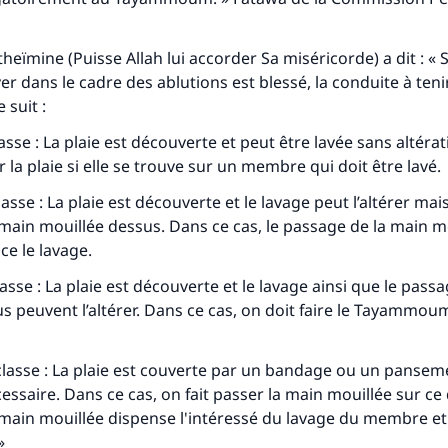
eïmine (Puisse Allah lui accorder Sa miséricorde) a dit : « S
r dans le cadre des ablutions est blessé, la conduite à teni
suit :
tes une différence dans la vie de million
asse : La plaie est découverte et peut être lavée sans altéra
personnes grâce à votre contribution
ver la plaie si elle se trouve sur un membre qui doit être lavé.
Aidez nous à apporter des réponses.
sse : La plaie est découverte et le lavage peut l’altérer mais
main mouillée dessus. Dans ce cas, le passage de la main m
Le Messager d'Allah (Paix sur lui) a dit:
e le lavage.
lui qui indique une bonne action obtient la même récomp
que celui qui le fait."
asse : La plaie est découverte et le lavage ainsi que le pass
 peuvent l’altérer. Dans ce cas, on doit faire le
Tayammou
(MOUSLIM 1893)
lasse : La plaie est couverte par un bandage ou un pansem
Soutenez IslamQA
essaire. Dans ce cas, on fait passer la main mouillée sur ce d
main mouillée dispense l'intéressé du lavage du membre et
»