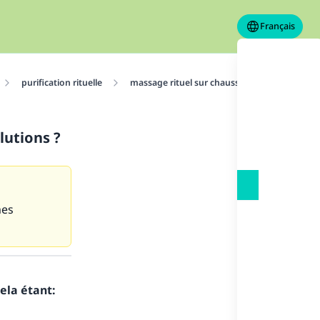
Français
purification rituelle
massage rituel sur chaussettes
Son doi
lutions ?
mes
ela étant: