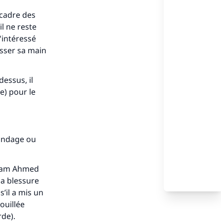
 cadre des
l ne reste
'intéressé
asser sa main
dessus, il
e) pour le
bandage ou
’imam Ahmed
 sa blessure
s’il a mis un
ouillée
corde).