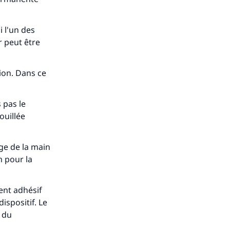
i l'un des
r peut être
s de
tion. Dans ce
 pas le
ouillée
ense
age de la main
m
pour la
ent adhésif
ispositif. Le
 du