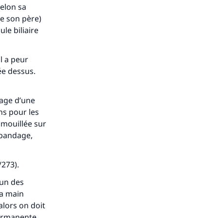
selon sa
de son père)
le biliaire
il a peur
lée dessus.
dage d’une
ons pour les
n mouillée sur
bandage,
/273).
’un des
la main
alors on doit
Permanente