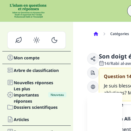
Catégories
Son doigt é
Mon compte
14/Rabi al-aw
Arbre de classification
Question
1
Nouvelles réponses
Je suis bles
Les plus
ablutions? M
importantes
Nouveau
réponses
la réponse
Dossiers scientifiques
Louange à Alla
Articles
Premièrement 