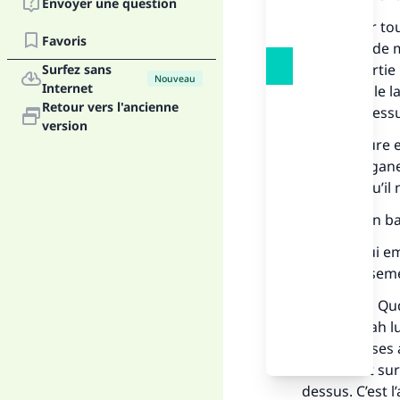
Envoyer une question
Il faut laver 
Favoris
ablutions, de 
aucune partie 
Surfez sans
Nouveau
Internet
craint que le l
Retour vers l'ancienne
mouillée dessus
version
Si la blessure
lave les organe
membre qu’il n
S'il a mis un 
remède qui emp
sur le panseme
L’imam ibn Qud
(Puisse Allah l
en faisant ses 
traitement sur 
dessus. C’est 