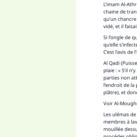
L’imam Al-Athr
chaine de trans
qu’un chancre e
vidé, et il fais
Si l’ongle de q
qu’elle s’infec
C’est l’avis de
Al Qadi (Puiss
plaie : « S’il n
parties non att
l’endroit de la 
plâtre), et do
Voir
Al-Mough
Les ulémas de 
membres à lave
mouillée dessu
procéder obli