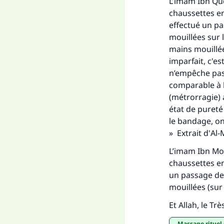
L’imam Ibn Qud
chaussettes en
effectué un pa
mouillées sur 
mains mouillée
imparfait, c'es
n’empêche pas 
comparable à l
(métrorragie) 
état de pureté
le bandage, on
» Extrait d'
Al-
L’imam Ibn Mouf
chaussettes en
un passage de
mouillées (sur 
Et Allah, le Tr
massage rituel