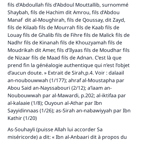
fils d’Abdoullah fils d’Abdoul Mouttallib, surnommé
Shaybah, fils de Hachim dit Amrou, fils d’Abdou
Manaf dit al-Moughirah, fils de Qoussay, dit Zayd,
fils de Kilaab fils de Mourrah fils de Kaab fils de
Louay fils de Ghalib fils de Fihre fils de Malick fils de
Nadhr fils de Kinanah fils de Khouzyamah fils de
Moudrikah dit Amer, fils d’Ilyaas fils de Moudhar fils
de Nizaar fils de Maad fils de Adnan. C’est là que
prend fin la généalogie authentique qui n’est l’objet
d’aucun doute. » Extrait de
Sirah
,p.4. Voir :
dalaail
an-noubouwwah
(1/177);
ahraf al-Moustapha
par
Abou Said an-Nayssabouri (2/12);
a
’
laam an-
Noubouwwah
par al-Mawardi, p.202;
al-iktifaa
par
al-kalaaie (1/8);
Ouyoun al-Athar
par Ibn
Sayyidinnaas (1/26);
as-Sirah an-nabawiyyah
par Ibn
Kathir (1/20)
As-Souhayli (puisse Allah lui accorder Sa
miséricorde) a dit: « Ibn al-Anbaari dit à propos du