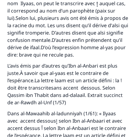
nom Ilyaas, on peut le transcrire avec
إ
auquel cas,
il correspond au nom d’un parophète (paix sur
lui).Selon lui, plusieurs avis ont été émis à propos de
la racine du mot. Les uns disent qu’il dérive d’
alsi
qui
signifie tromperie. D’autres disent que
alsi
signifie
confusion mentale.D’autres enfin prétendent qu’il
dérive de
ifaal
.D’où l’expression homme al-yas pour
dire: brave qui ne recule pas.
L’avis émis par d’autres qu’Ibn al-Anbari est plus
juste.À savoir que
al-yaas
est le contraire de
l’espérance.La lettre
laam
est un article défini : la ا
doit être transcritesans accent dessous. Selon
Qassim ibn Thabit dans
ad-dalaail
. Extrait succinct
de
ar-Rawdh al-Unf
(1/57)
Dans
al-Mawaahib al-ladunniyah
(1/61): « Ilyaas
avec accent dessousإ selon Ibn al-Anbaari et avec
accent dessus أ selon Ibn al-Anbaari est le contraire
de l’espérance. La lettre laam est un article défini et