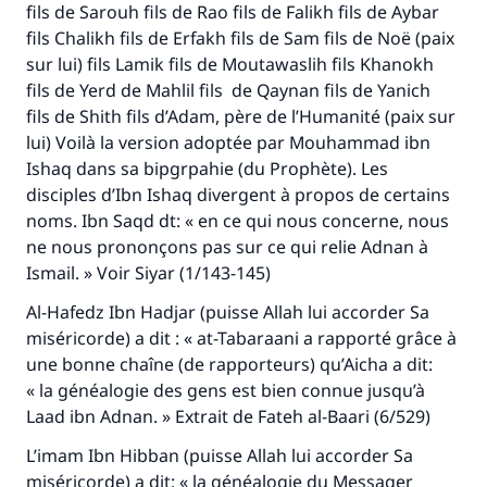
fils de Sarouh fils de Rao fils de Falikh fils de Aybar
fils Chalikh fils de Erfakh fils de Sam fils de Noë (paix
sur lui) fils Lamik fils de Moutawaslih fils Khanokh
fils de Yerd de Mahlil fils de Qaynan fils de Yanich
fils de Shith fils d’Adam, père de l’Humanité (paix sur
lui) Voilà la version adoptée par Mouhammad ibn
Ishaq dans sa bipgrpahie (du Prophète). Les
disciples d’Ibn Ishaq divergent à propos de certains
noms. Ibn Saqd dt: « en ce qui nous concerne, nous
ne nous prononçons pas sur ce qui relie Adnan à
Ismail. » Voir
Siyar
(1/143-145)
Al-Hafedz Ibn Hadjar (puisse Allah lui accorder Sa
miséricorde) a dit : « at-Tabaraani a rapporté grâce à
Faites une différence dans la vie de
une bonne chaîne (de rapporteurs) qu’Aicha a dit:
millions de personnes grâce à votre
« la généalogie des gens est bien connue jusqu’à
Laad ibn Adnan. » Extrait de
Fateh al-Baari
(6/529)
contribution
L’imam Ibn Hibban (puisse Allah lui accorder Sa
Aidez nous à apporter des réponses.
miséricorde) a dit: « la généalogie du Messager