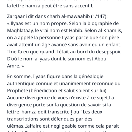
la lettre hamza peut être sans accent ا.
Zarqaani dit dans
charh al-mawaahib
(1/147):
« Ilyaas est un nom propre. Selon la biographie de
Maghlataay, le vrai nom est Habib. Selon al-Khamiis,
on a appelé la personne Ilyaas parce que son père
avait atteint un âge avancé sans avoir eu un enfant.
Il ne l’a eu que quand il était au bord du desepspoir.
D’où le nom
al yaas
dont le surnom est Abou
Amre. »
En somme, Ilyaas figure dans la généalogie
authentique connue et unanimement reconnue du
Prophète (bénédiction et salut soient sur lui)
Aucune divergence de vues n’existe à ce sujet.La
divergence porte sur la question de savoir si la
lettre
hamza
doit transcrite إ ou ا Les deux
transcriptions sont défendues par des
ulémas.L’affaire est negligeable comme cela parait