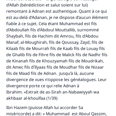
d’Allah (bénédiction et salut soient sur lui)
Le Messager d'Allah (Paix sur lui) a dit:
remontant à Adnan est authentique. Quant à ce qui
"Celui qui indique une bonne action obtient la
est au-delà d’Adanan, je ne dispose d’aucun élément
même récompense que celui qui le fait."
fiable à ce sujet. Cela étant Muhammad est fils
(MOUSLIM 1893)
d’Abdoullah fils d’Abdoul Mouttallib, surnommé
Shaybah, fils de Hachim dit Amrou, fils d’Abdou
Manaf, al-Moughirah, fils de Qoussay, Zayd, fils de
Soutenez IslamQA
Kilaab fils de Mourrah fils de Kaab fils de Louay fils
de Ghalib fils de Fihre fils de Malick fils de Nadhr fils
de Kinanah fils de Khouzyamah fils de Moudrikah,
dit Amer, fils d’Ilyaas fils de Moudhar fils de Nizaar
fils de Maad fils de Adnan. Jusqu’à là, aucune
divergence de vues n’oppose les généalogues. Leur
divergence porte ce qui relie Adnan à
Ibrahim. »Extrait de
as-Sirah an-Nabawiyyah wa
akhbaar al-khoulfaa
(1/39)
Ibn Hazem (puisse Allah lui accorder Sa
miséricorde) a dit: « Muhammad est Aboul Qassim,