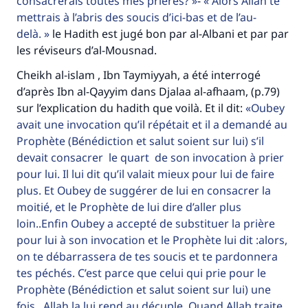
consacrerais toutes mes prières?
-
Alors Allah te
mettrais à l’abris des soucis d’ici-bas et de l’au-
delà.
le Hadith est jugé bon par al-Albani et par par
les réviseurs d’al-Mousnad.
Cheikh al-islam , Ibn Taymiyyah, a été interrogé
d’après Ibn al-Qayyim dans Djalaa al-afhaam, (p.79)
sur l’explication du hadith que voilà. Et il dit:
Oubey
avait une invocation qu’il répétait et il a demandé au
Prophète (Bénédiction et salut soient sur lui) s’il
devait consacrer le quart de son invocation à prier
pour lui. Il lui dit qu’il valait mieux pour lui de faire
plus. Et Oubey de suggérer de lui en consacrer la
moitié, et le Prophète de lui dire d’aller plus
loin..Enfin Oubey a accepté de substituer la prière
pour lui à son invocation et le Prophète lui dit :alors,
on te débarrassera de tes soucis et te pardonnera
tes péchés. C’est parce que celui qui prie pour le
Prophète (Bénédiction et salut soient sur lui) une
fois , Allah la lui rend au décuple. Quand Allah traite