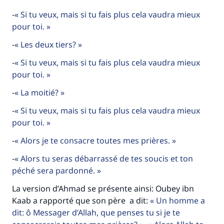
-
Si tu veux, mais si tu fais plus cela vaudra mieux
pour toi.
-
Les deux tiers?
Faites une différence dans la vie de
-
Si tu veux, mais si tu fais plus cela vaudra mieux
millions de personnes grâce à votre
pour toi.
contribution
-
La moitié?
-
Si tu veux, mais si tu fais plus cela vaudra mieux
Aidez nous à apporter des réponses.
pour toi.
Le Messager d'Allah (Paix sur lui) a dit:
-
Alors je te consacre toutes mes prières.
"Celui qui indique une bonne action obtient la
même récompense que celui qui le fait."
-
Alors tu seras débarrassé de tes soucis et ton
péché sera pardonné.
(MOUSLIM 1893)
La version d’Ahmad se présente ainsi: Oubey ibn
Kaab a rapporté que son père a dit:
Un homme a
Soutenez IslamQA
dit: ô Messager d’Allah, que penses tu si je te