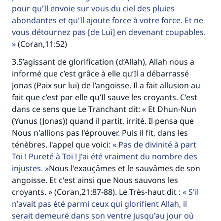
pour qu'Il envoie sur vous du ciel des pluies
abondantes et qu'Il ajoute force à votre force. Et ne
vous détournez pas [de Lui] en devenant coupables.
(Coran,11:52)
3.S’agissant de glorification (d’Allah), Allah nous a
informé que c’est grâce à elle qu’Il a débarrassé
Jonas (Paix sur lui) de l’angoisse. Il a fait allusion au
fait que c’est par elle qu’Il sauve les croyants. C’est
dans ce sens que Le Tranchant dit: « Et Dhun-Nun
(Yunus (Jonas)) quand il partit, irrité. Il pensa que
Nous n'allions pas l'éprouver. Puis il fit, dans les
ténèbres, l'appel que voici:
Pas de divinité à part
Toi ! Pureté à Toi ! J'ai été vraiment du nombre des
injustes.
Nous l'exauçâmes et le sauvâmes de son
angoisse. Et c'est ainsi que Nous sauvons les
croyants. » (Coran,21:87-88). Le Très-haut dit :
S'il
n'avait pas été parmi ceux qui glorifient Allah, il
serait demeuré dans son ventre jusqu'au jour où