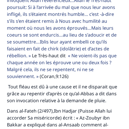
invoquent Allah révérencieux…Allah le Très-haut
poursuit: Si à l’arrivée du mal que nous leur avons
infligé, ils s’étaient montrés humble… c’est -à-dire
s’ils s’en étaient remis à Nous avec humilité au
moment où nous les avons éprouvés…Mais leurs
coeurs se sont endurcis…au lieu de s’adoucir et de
se soumettre…Iblis leur ayant embelli ce qu’ils
faisaient en fait de chirk (idolâtrie) et d’actes de
rébellion.
Le Très-haut dit
Ne voient-ils pas que
chaque année on les éprouve une ou deux fois ?
Malgré cela, ils ne se repentent, ni ne se
souviennent.
(Coran,9:126)
Tout fléau est dû à une cause et il ne disparait que
grâce au repentir d’après ce qu’al-Abbas a dit dans
son invocation relative à la demande de pluie.
Dans al-Fateh (2/497),Ibn Hadjar (Puisse Allah lui
accorder Sa miséricorde) écrit : « Az-Zoubyr ibn
Bakkar a expliqué dans al-Ansaab comment al-