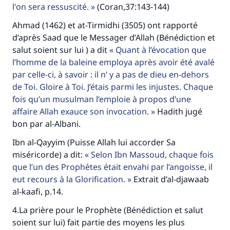
l'on sera ressuscité.
(Coran,37:143-144)
Ahmad (1462) et at-Tirmidhi (3505) ont rapporté
d’après Saad que le Messager d’Allah (Bénédiction et
salut soient sur lui ) a dit
Quant à l’évocation que
l’homme de la baleine employa après avoir été avalé
par celle-ci, à savoir : il n’ y a pas de dieu en-dehors
de Toi. Gloire à Toi. J’étais parmi les injustes. Chaque
fois qu’un musulman l’emploie à propos d’une
affaire Allah exauce son invocation.
Hadith jugé
bon par al-Albani.
Ibn al-Qayyim (Puisse Allah lui accorder Sa
miséricorde) a dit:
Selon Ibn Massoud, chaque fois
que l’un des Prophètes était envahi par l’angoisse, il
eut recours à la Glorification.
Extrait d’al-djawaab
al-kaafi, p.14.
4.La prière pour le Prophète (Bénédiction et salut
soient sur lui) fait partie des moyens les plus