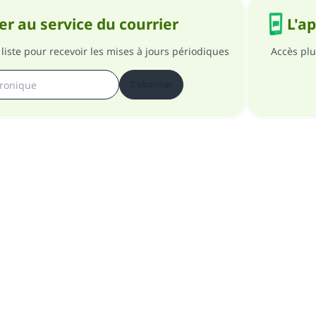
personnes grâce à votre contribution
r au service du courrier
L'a
Aidez nous à apporter des réponses.
liste pour recevoir les mises à jours périodiques
Accès plu
Le Messager d'Allah (Paix sur lui) a dit:
S'abonner
lui qui indique une bonne action obtient la même récomp
que celui qui le fait."
(MOUSLIM 1893)
Soutenez IslamQA