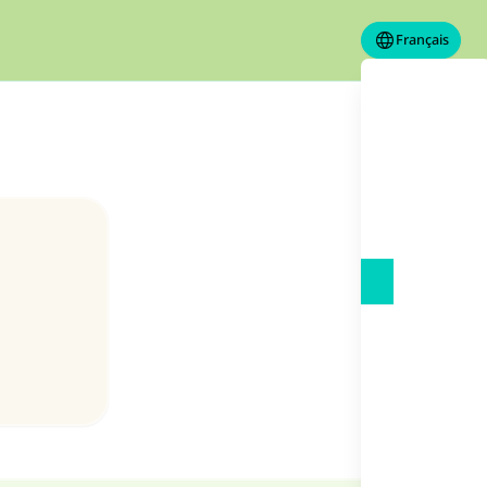
Français
s de