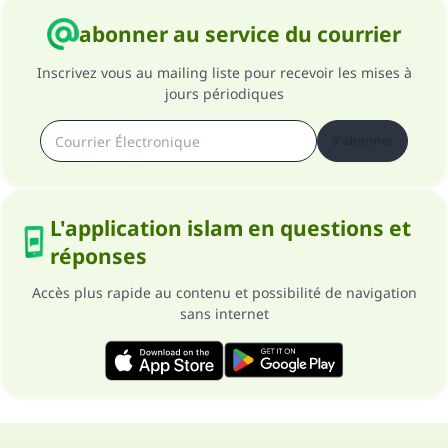
contribution
abonner au service du courrier
Aidez nous à apporter des réponses.
Inscrivez vous au mailing liste pour recevoir les mises à
Le Messager d'Allah (Paix sur lui) a dit:
jours périodiques
"Celui qui indique une bonne action obtient la
même récompense que celui qui le fait."
S'abonner
(MOUSLIM 1893)
L'application islam en questions et
Soutenez IslamQA
réponses
Accès plus rapide au contenu et possibilité de navigation
sans internet