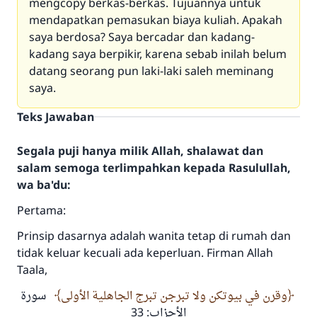
mengcopy berkas-berkas. Tujuannya untuk
mendapatkan pemasukan biaya kuliah. Apakah
saya berdosa? Saya bercadar dan kadang-
kadang saya berpikir, karena sebab inilah belum
datang seorang pun laki-laki saleh meminang
saya.
Teks Jawaban
Segala puji hanya milik Allah, shalawat dan
salam semoga terlimpahkan kepada Rasulullah,
wa ba'du:
Pertama:
Prinsip dasarnya adalah wanita tetap di rumah dan
tidak keluar kecuali ada keperluan. Firman Allah
Taala,
وقرن في بيوتكن ولا تبرجن تبرج الجاهلية الأولى
سورة
الأحزاب: 33