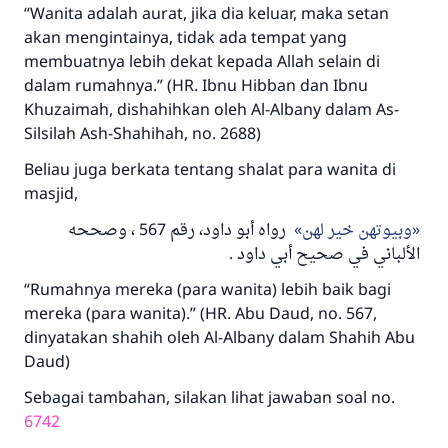
“Wanita adalah aurat, jika dia keluar, maka setan
akan mengintainya, tidak ada tempat yang
membuatnya lebih dekat kepada Allah selain di
dalam rumahnya.” (HR. Ibnu Hibban dan Ibnu
Khuzaimah, dishahihkan oleh Al-Albany dalam As-
Silsilah Ash-Shahihah, no. 2688)
Beliau juga berkata tentang shalat para wanita di
masjid,
وبيوتهن خير لهن
رواه أبو داود، رقم 567 ، وصححه
الألباني في صحيح أبي داود .
“Rumahnya mereka (para wanita) lebih baik bagi
mereka (para wanita).” (HR. Abu Daud, no. 567,
dinyatakan shahih oleh Al-Albany dalam Shahih Abu
Daud)
Sebagai tambahan, silakan lihat jawaban soal no.
6742