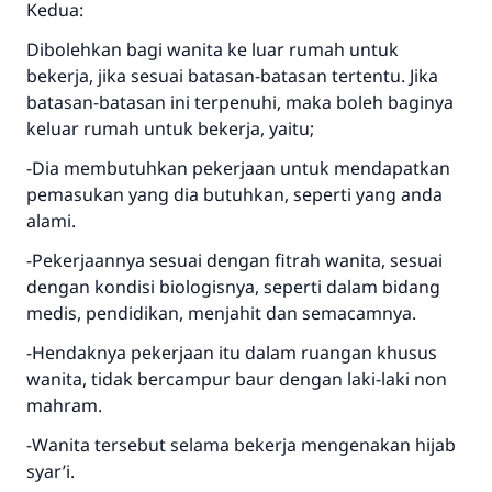
Kedua:
Dibolehkan bagi wanita ke luar rumah untuk
bekerja, jika sesuai batasan-batasan tertentu. Jika
batasan-batasan ini terpenuhi, maka boleh baginya
keluar rumah untuk bekerja, yaitu;
-Dia membutuhkan pekerjaan untuk mendapatkan
pemasukan yang dia butuhkan, seperti yang anda
alami.
Jawaban no. 110845
-Pekerjaannya sesuai dengan fitrah wanita, sesuai
dengan kondisi biologisnya, seperti dalam bidang
menyelamatkan pernikahan.
medis, pendidikan, menjahit dan semacamnya.
Bantu kami dalam memberikan jawaban untuk umat
-Hendaknya pekerjaan itu dalam ruangan khusus
wanita, tidak bercampur baur dengan laki-laki non
Rasulullah ﷺ bersabda
mahram.
"Siapa yang menunjukkan suatu kebaikan,
meka dia akan mendapatkan pahala yang
-Wanita tersebut selama bekerja mengenakan hijab
sama dengan orang yang melakukannya"
syar’i.