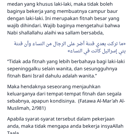
medan yang khusus laki-laki, maka tidak boleh
baginya bekerja yang membuatnya campur baur
dengan laki-laki. Ini merupakan fitnah besar yang
wajib dihindari. Wajib baginya mengetahui bahwa
Nabi shallallahu alaihi wa sallam bersabda,
ما تركت بعدي فتنة أضر على الرجال من النساء وأن فتنة
بني إسرائيل كانت في النساء
“Tidak ada fitnah yang lebih berbahaya bagi laki-laki
sepeninggalku selain wanita, dan sesungguhnya
fitnah Bani Israil dahulu adalah wanita.”
Maka hendaknya seseorang menjauhkan
keluarganya dari tempat-tempat fitnah dan segala
sebabnya, apapun kondisinya. (Fatawa Al-Mar’ah Al-
Muslimah, 2/981)
Apabila syarat-syarat tersebut dalam pekerjaan
anda, maka tidak mengapa anda bekerja insyaAllah
Taala.