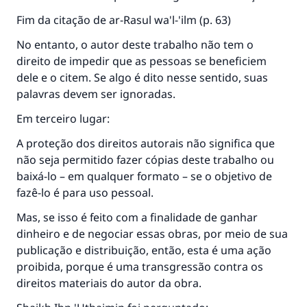
A resposta n° 110845 salvou um
Fim da citação de ar-Rasul wa'l-'ilm (p. 63)
casamento.
No entanto, o autor deste trabalho não tem o
direito de impedir que as pessoas se beneficiem
Ajude-nos a responder à Ummah
dele e o citem. Se algo é dito nesse sentido, suas
O Profeta ﷺ disse,
palavras devem ser ignoradas.
"Quem quer que incentive outros a fazer o
Em terceiro lugar:
que é bom receberá a mesma recompensa
que aqueles que o fazem."
A proteção dos direitos autorais não significa que
não seja permitido fazer cópias deste trabalho ou
(MUSLIM, 1893)
baixá-lo – em qualquer formato – se o objetivo de
fazê-lo é para uso pessoal.
CONTRIBUIR
Mas, se isso é feito com a finalidade de ganhar
dinheiro e de negociar essas obras, por meio de sua
publicação e distribuição, então, esta é uma ação
proibida, porque é uma transgressão contra os
direitos materiais do autor da obra.