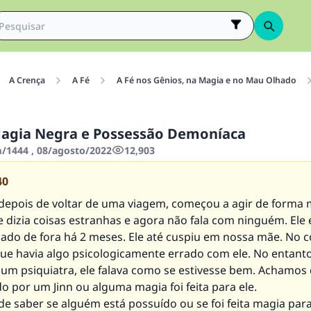
A Crença
A Fé
A Fé nos Gênios, na Magia e no Mau Olhado
Magia Negra e Possessão Demoníaca
1444 , 08/agosto/2022
12,903
40
depois de voltar de uma viagem, começou a agir de forma 
e dizia coisas estranhas e agora não fala com ninguém. Ele 
lado de fora há 2 meses. Ele até cuspiu em nossa mãe. No 
e havia algo psicologicamente errado com ele. No entant
 um psiquiatra, ele falava como se estivesse bem. Achamos 
o por um Jinn ou alguma magia foi feita para ele.
e saber se alguém está possuído ou se foi feita magia par