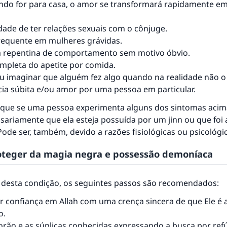
do for para casa, o amor se transformará rapidamente em
O Profeta ﷺ disse,
dade de ter relações sexuais com o cônjuge.
uem quer que incentive outros a fazer o que é bom receber
requente em mulheres grávidas.
mesma recompensa que aqueles que o fazem."
 repentina de comportamento sem motivo óbvio.
(MUSLIM, 1893)
mpleta do apetite por comida.
u imaginar que alguém fez algo quando na realidade não o 
ia súbita e/ou amor por uma pessoa em particular.
CONTRIBUIR
 que se uma pessoa experimenta alguns dos sintomas acima
ssariamente que ela esteja possuída por um jinn ou que foi 
ode ser, também, devido a razões fisiológicas ou psicológi
teger da magia negra e possessão demoníaca
 desta condição, os seguintes passos são recomendados:
r confiança em Allah com uma crença sincera de que Ele é a
o.
corão e as súplicas conhecidas expressando a busca por refú