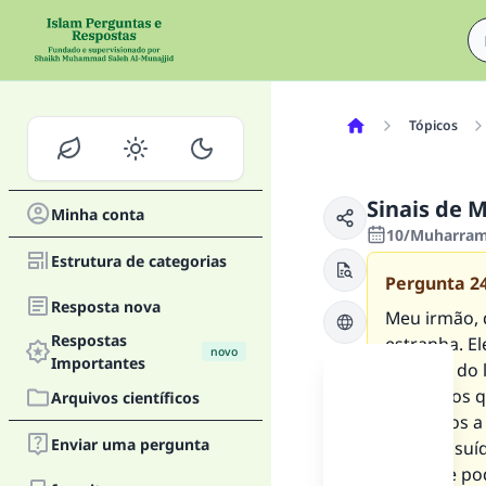
Tópicos
Sinais de 
Minha conta
10/Muharram/
Estrutura de categorias
Pergunta
2
Resposta nova
Meu irmão, 
Respostas
estranha. El
novo
Importantes
sentado do 
pensamos qu
Arquivos científicos
o levamos a
Enviar uma pergunta
está possuíd
Como se pod