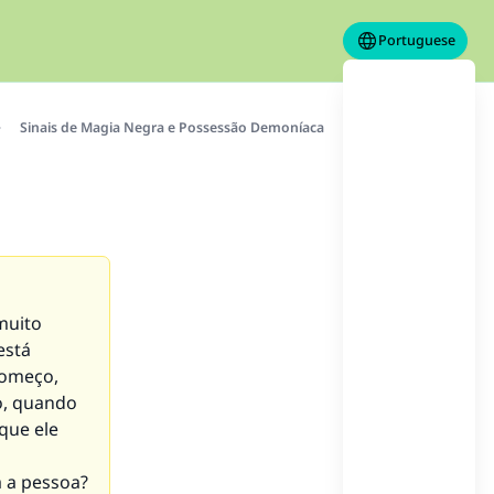
Portuguese
Sinais de Magia Negra e Possessão Demoníaca
muito
está
começo,
o, quando
que ele
a a pessoa?