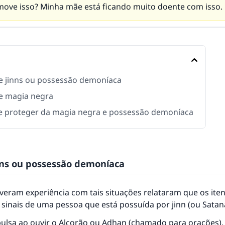
ove isso? Minha mãe está ficando muito doente com isso.
de jinns ou possessão demoníaca
de magia negra
 proteger da magia negra e possessão demoníaca
inns ou possessão demoníaca
veram experiência com tais situações relataram que os ite
 sinais de uma pessoa que está possuída por jinn (ou Satan
pulsa ao ouvir o Alcorão ou Adhan (chamado para orações).