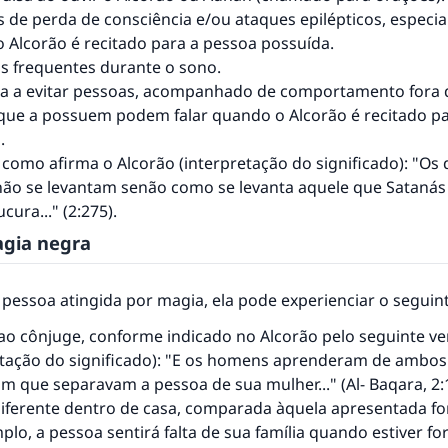
s de perda de consciência e/ou ataques epilépticos, especi
 Alcorão é recitado para a pessoa possuída.
s frequentes durante o sono.
a a evitar pessoas, acompanhado de comportamento fora 
 que a possuem podem falar quando o Alcorão é recitado p
.
 como afirma o Alcorão (interpretação do significado): "O
não se levantam senão como se levanta aquele que Satanás
cura..." (2:275).
agia negra
essoa atingida por magia, ela pode experienciar o seguint
ao cônjuge, conforme indicado no Alcorão pelo seguinte ve
etação do significado): "E os homens aprenderam de ambos 
om que separavam a pessoa de sua mulher..." (Al- Baqara, 2:
resposta n° 110845 salvou um casamen
diferente dentro de casa, comparada àquela apresentada fo
lo, a pessoa sentirá falta de sua família quando estiver fo
Ajude-nos a responder à Ummah