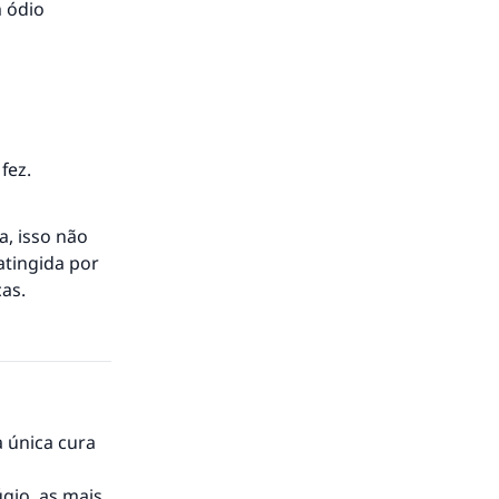
 ódio
á a
fez.
, isso não
atingida por
cas.
 única cura
gio, as mais