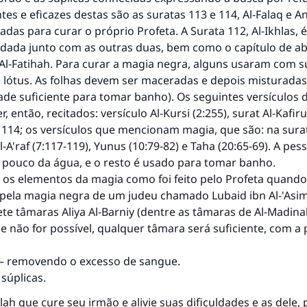
es e eficazes destas são as suratas 113 e 114, Al-Falaq e A
das para curar o próprio Profeta. A Surata 112, Al-Ikhlas, é
ada junto com as outras duas, bem como o capítulo de ab
 Al-Fatihah. Para curar a magia negra, alguns usaram com s
e lótus. As folhas devem ser maceradas e depois misturada
ade suficiente para tomar banho). Os seguintes versículos 
, então, recitados: versículo Al-Kursi (2:255), surat Al-Kafiru
, 114; os versículos que mencionam magia, que são: na sura
Al-A'raf (7:117-119), Yunus (10:79-82) e Taha (20:65-69). A pe
pouco da água, e o resto é usado para tomar banho.
os elementos da magia como foi feito pelo Profeta quando 
 pela magia negra de um judeu chamado Lubaid ibn Al-'Asim
te tâmaras Aliya Al-Barniy (dentre as tâmaras de Al-Madinah
e não for possível, qualquer tâmara será suficiente, com a
– removendo o excesso de sangue.
súplicas.
ah que cure seu irmão e alivie suas dificuldades e as dele, p