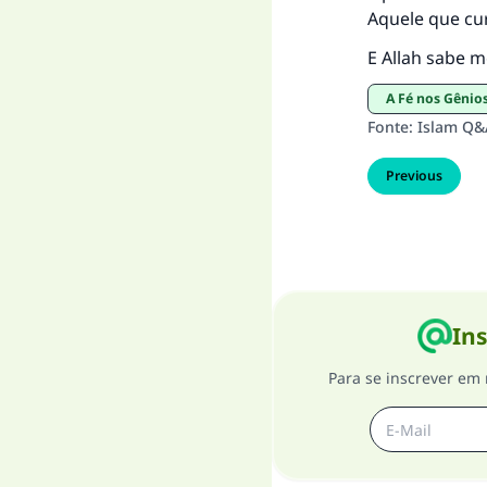
Aquele que cu
E Allah sabe m
A Fé nos Gêni
Fonte
:
Islam Q&
Previous
Ins
Para se inscrever em 