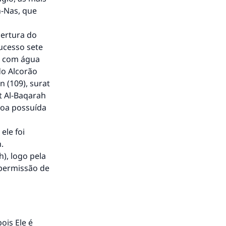
n-Nas, que
ertura do
ucesso sete
s com água
do Alcorão
n (109), surat
t Al-Baqarah
ssoa possuída
ele foi
.
), logo pela
 permissão de
ois Ele é