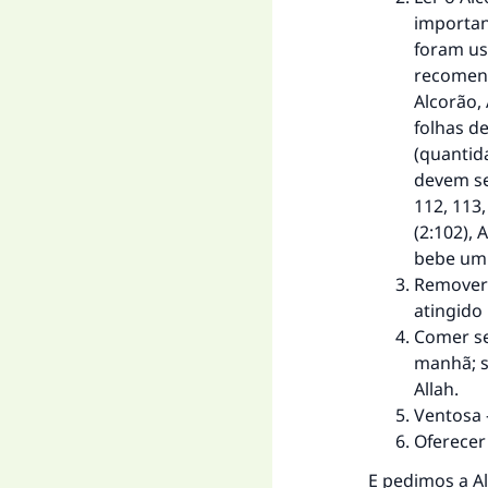
important
foram usa
recomend
Alcorão,
folhas d
(quantid
devem ser
112, 113
(2:102), 
bebe um 
Remover 
atingido
Comer se
manhã; s
Allah.
Ventosa 
Oferecer 
E pedimos a All