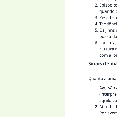
Episódio
quando o
Pesadelo
Tendênci
Os jinns
possuída
Loucura,
a usura 
com a lou
Sinais de m
Quanto a uma p
Aversão 
(interpr
aquilo c
A 
Atitude 
Por exemp