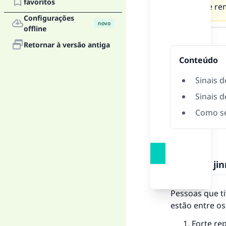
favoritos
Como se rem
Configurações
novo
Resposta
offline
Retornar à versão antiga
Conteúdo
Sinais 
Sinais 
Como se
Sinais de j
Pessoas que ti
estão entre os
Forte re