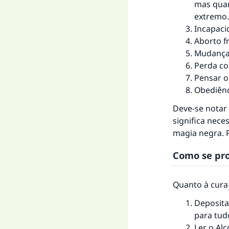
mas quan
extremo.
Incapaci
"Q
Aborto f
Mudança
Perda co
Pensar o
Obediênc
Deve-se notar
significa nece
magia negra. P
Como se pro
Quanto à cura
Deposita
para tud
Ler o Al