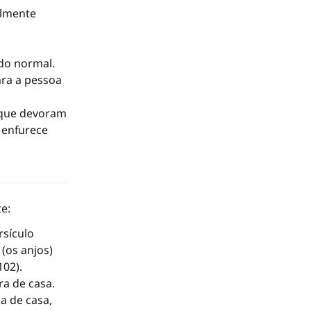
almente
do normal.
ara a pessoa
s que devoram
 enfurece
e:
rsículo
(os anjos)
102).
to.
ra de casa.
ra de casa,