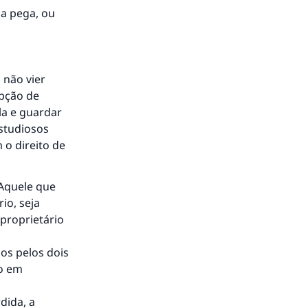
 a pega, ou
 não vier
opção de
la e guardar
estudiosos
 o direito de
 Aquele que
io, seja
 proprietário
dos pelos dois
do em
dida, a