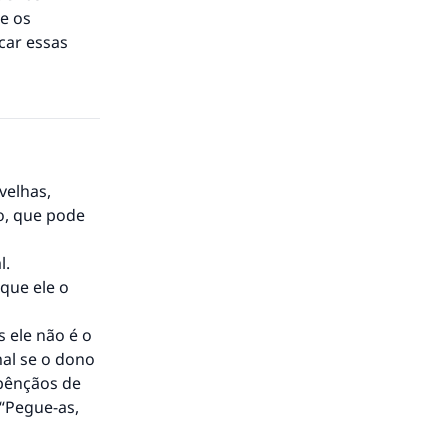
e os
car essas
velhas,
o, que pode
l.
 que ele o
to.
s ele não é o
mal se o dono
 bênçãos de
 “Pegue-as,
á a