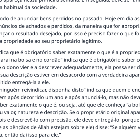
a habitual da sociedade.
todo de anunciar bens perdidos no passado. Hoje em dia a
núncios de achados e perdidos, da maneira que for apropri
nçar o resultado desejado, por isso é preciso fazer o que fo
a propriedade ao seu proprietário legítimo.
dica que é obrigatório saber exatamente o que é a proprie
parai na bolsa e no cordão” indica que é obrigatório saber c
 o dono vier e a descrever adequadamente, ela possa ser d
e sua descrição estiver em desacordo com a verdadeira apar
tido entregá-la a ele.
 ninguém reivindicar, disponha disto” indica que quem o e
tem após decorrido um ano e após anunciá-lo, mas não deve
ber exatamente o que é, ou seja, até que ele conheça “a bol
u valor, natureza e descrição. Se o proprietário original ap
s e descrevê-lo com precisão, ele deve entregá-lo, porque
e as bênçãos de Allah estejam sobre ele) disse: “Se alguém 
a, então dai isso para ele.”