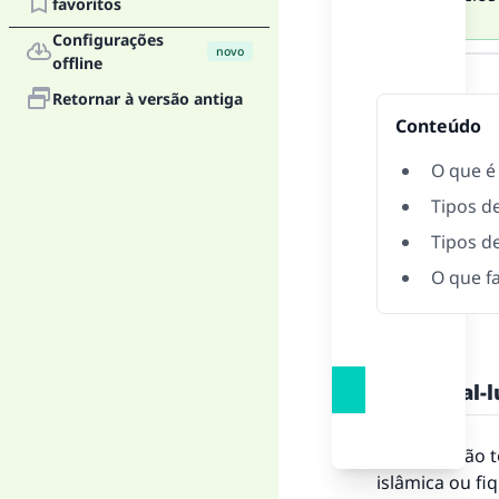
favoritos
Configurações
Resposta
novo
offline
Retornar à versão antiga
Conteúdo
O que é
Tipos d
Tipos d
O que f
O que é al-
Esta questão t
islâmica ou fiq