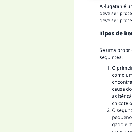
Al-luqatah é u
deve ser prot
deve ser prote
Tipos de be
Se uma propri
seguintes:
O primei
como um 
encontra
causa do 
as bênçã
chicote 
O segund
pequenos
gado e m
rapidame