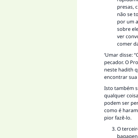
presas, 
não se t
por um a
sobre el
ver conv
comer da
‘Umar disse: 
pecador. O Pro
neste hadith q
encontrar sua
Isto também se
qualquer coisa
podem ser per
como é haram 
pior fazê-lo.
O tercei
bagagens