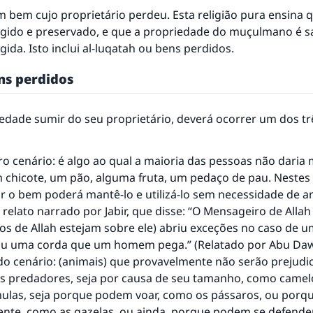
m bem cujo proprietário perdeu. Esta religião pura ensina
egido e preservado, e que a propriedade do muçulmano é s
gida. Isto inclui al-luqatah ou bens perdidos.
ns perdidos
edade sumir do seu proprietário, deverá ocorrer um dos tr
ro cenário: é algo ao qual a maioria das pessoas não daria m
chicote, um pão, alguma fruta, um pedaço de pau. Nestes
r o bem poderá mantê-lo e utilizá-lo sem necessidade de an
relato narrado por Jabir, que disse: “O Mensageiro de Allah
os de Allah estejam sobre ele) abriu exceções no caso de 
ou uma corda que um homem pega.” (Relatado por Abu Da
o cenário: (animais) que provavelmente não serão prejudi
 predadores, seja por causa de seu tamanho, como camelo
ulas, seja porque podem voar, como os pássaros, ou por
nte, como as gazelas, ou ainda, porque podem se defende