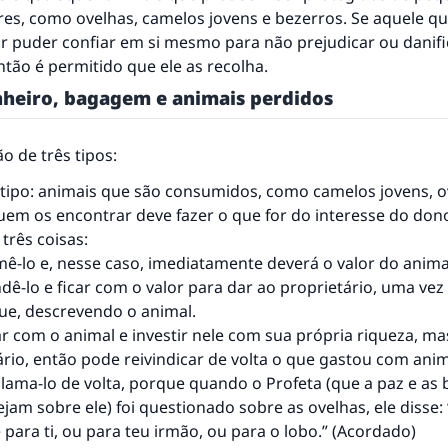
es, como ovelhas, camelos jovens e bezerros. Se aquele qu
r puder confiar em si mesmo para não prejudicar ou danifi
ntão é permitido que ele as recolha.
nheiro, bagagem e animais perdidos
o de três tipos:
 tipo: animais que são consumidos, como camelos jovens, o
quem os encontrar deve fazer o que for do interesse do don
três coisas:
ê-lo e, nesse caso, imediatamente deverá o valor do anima
dê-lo e ficar com o valor para dar ao proprietário, uma vez
que, descrevendo o animal.
resposta n° 110845 salvou um casamen
ar com o animal e investir nele com sua própria riqueza, ma
ário, então pode reivindicar de volta o que gastou com ani
Ajude-nos a responder à Ummah
eclama-lo de volta, porque quando o Profeta (que a paz e as
ejam sobre ele) foi questionado sobre as ovelhas, ele disse:
O Profeta ﷺ disse,
 para ti, ou para teu irmão, ou para o lobo.” (Acordado)
uem quer que incentive outros a fazer o que é bom receber