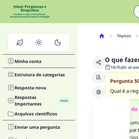
Tópicos
O que faze
Minha conta
16/Rabi al-a
Estrutura de categorias
Pergunta
5
Resposta nova
Qual é a reg
Respostas
novo
Importantes
Resumo da 
Arquivos científicos
Quando uma 
Enviar uma pergunta
menos que te
os anúncios 