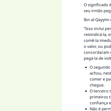
O significado 
seu irmão peg
Ibn al-Qayyim 
“Isso inclui p
reivindicá-la,
comê-la imedia
o valor, ou po
concordaram q
pegá-la de volt
O segundo 
achou, nest
comer e pag
chegue.
O terceiro 
primeiros t
confiança 
Não é perm