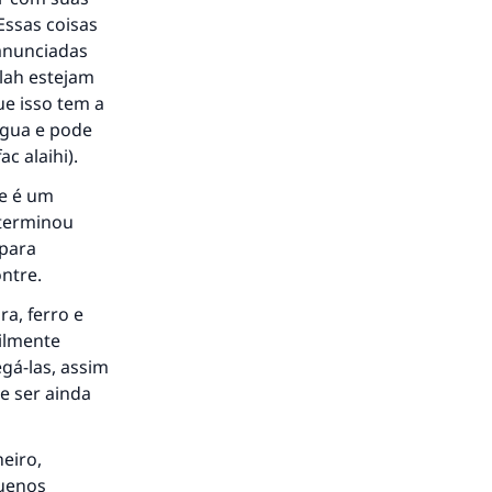
Essas coisas
anunciadas
lah estejam
ue isso tem a
água e pode
c alaihi).
le é um
eterminou
 para
ntre.
a, ferro e
cilmente
gá-las, assim
e ser ainda
eiro,
quenos