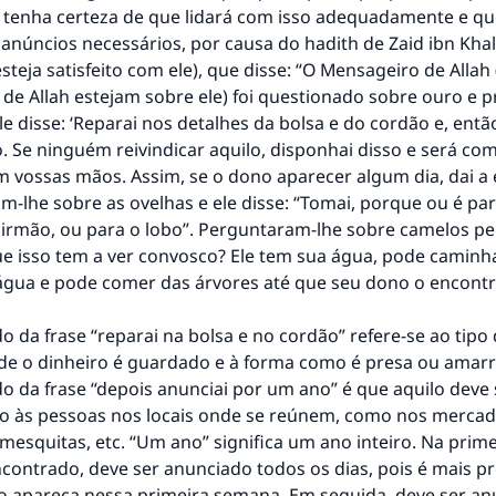
tenha certeza de que lidará com isso adequadamente e qu
 anúncios necessários, por causa do hadith de Zaid ibn Khal
esteja satisfeito com ele), que disse: “O Mensageiro de Allah
de Allah estejam sobre ele) foi questionado sobre ouro e p
le disse: ‘Reparai nos detalhes da bolsa e do cordão e, entã
. Se ninguém reivindicar aquilo, disponhai disso e será c
 vossas mãos. Assim, se o dono aparecer algum dia, dai a e
-lhe sobre as ovelhas e ele disse: “Tomai, porque ou é par
 irmão, ou para o lobo”. Perguntaram-lhe sobre camelos pe
ue isso tem a ver convosco? Ele tem sua água, pode caminh
água e pode comer das árvores até que seu dono o encontr
do da frase “reparai na bolsa e no cordão” refere-se ao tipo
nde o dinheiro é guardado e à forma como é presa ou amar
do da frase “depois anunciai por um ano” é que aquilo deve 
 às pessoas nos locais onde se reúnem, como nos mercad
mesquitas, etc. “Um ano” significa um ano inteiro. Na pri
contrado, deve ser anunciado todos os dias, pois é mais p
io apareça nessa primeira semana. Em seguida, deve ser a