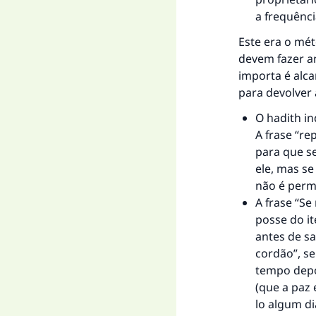
a frequênci
Este era o mé
devem fazer a
importa é alca
para devolver 
O hadith in
A frase “re
para que se
ele, mas s
não é permi
A frase “Se
posse do i
antes de sa
cordão”, se
tempo depoi
(que a paz 
lo algum di