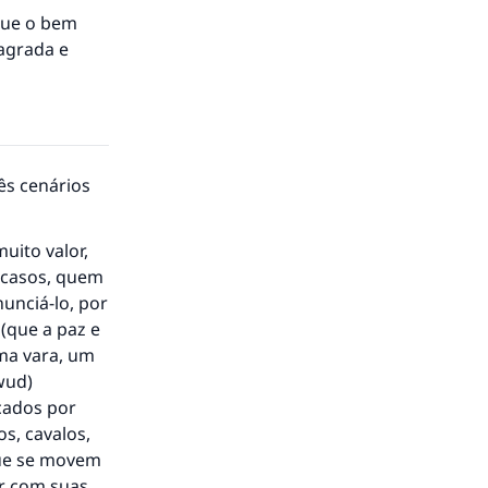
 que o bem
agrada e
ês cenários
uito valor,
 casos, quem
unciá-lo, por
 (que a paz e
uma vara, um
wud)
cados por
s, cavalos,
que se movem
r com suas