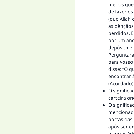
menos que 
de fazer os
(que Allah 
as bênçãos 
perdidos. E
por um ano
depósito em
Perguntaram
para vosso
disse: “O q
encontrar 
(Acordado)
O significa
carteira o
O significa
mencionado
portas das 
após ser en
proprietár