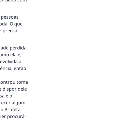
s pessoas
ada. O que
r preciso
dade perdida.
omo ela é,
evolvida a
ência, então
ncontrou toma
 dispor dele
sa e o
arecer algum
 o Profeta
vier procurá-