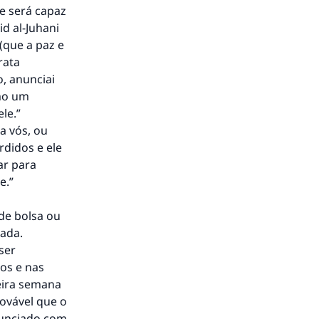
e será capaz
id al-Juhani
 (que a paz e
rata
o, anunciai
omo um
le.”
a vós, ou
rdidos e ele
ar para
e.”
 de bolsa ou
rada.
ser
os e nas
meira semana
rovável que o
nunciado com