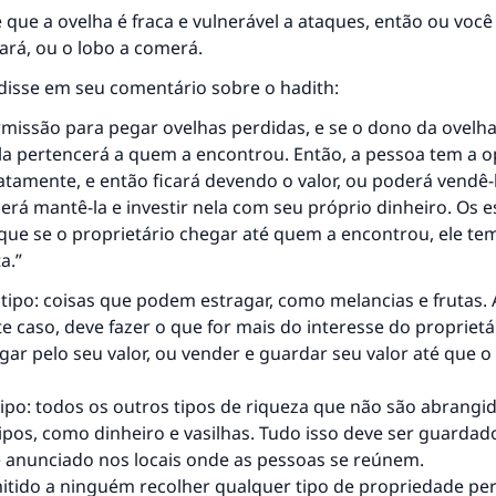
mesma recompensa que aqueles que o fazem."
é que a ovelha é fraca e vulnerável a ataques, então ou você
ará, ou o lobo a comerá.
(MUSLIM, 1893)
disse em seu comentário sobre o hadith:
ermissão para pegar ovelhas perdidas, e se o dono da ovelha
CONTRIBUIR
 ela pertencerá a quem a encontrou. Então, a pessoa tem a 
tamente, e então ficará devendo o valor, ou poderá vendê-
derá mantê-la e investir nela com seu próprio dinheiro. Os 
ue se o proprietário chegar até quem a encontrou, ele tem
a.”
tipo: coisas que podem estragar, como melancias e frutas.
e caso, deve fazer o que for mais do interesse do proprietár
ar pelo seu valor, ou vender e guardar seu valor até que o
tipo: todos os outros tipos de riqueza que não são abrangi
ipos, como dinheiro e vasilhas. Tudo isso deve ser guarda
e anunciado nos locais onde as pessoas se reúnem.
itido a ninguém recolher qualquer tipo de propriedade per