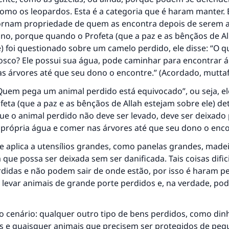
como os leopardos. Esta é a categoria que é haram manter. 
ornam propriedade de quem as encontra depois de serem 
no, porque quando o Profeta (que a paz e as bênçãos de Al
e) foi questionado sobre um camelo perdido, ele disse: “O q
osco? Ele possui sua água, pode caminhar para encontrar 
s árvores até que seu dono o encontre.” (Acordado, muttafa
“Quem pega um animal perdido está equivocado”, ou seja, e
feta (que a paz e as bênçãos de Allah estejam sobre ele) d
ue o animal perdido não deve ser levado, deve ser deixado
 própria água e comer nas árvores até que seu dono o enco
 aplica a utensílios grandes, como panelas grandes, madeir
 que possa ser deixada sem ser danificada. Tais coisas difi
didas e não podem sair de onde estão, por isso é haram pe
levar animais de grande porte perdidos e, na verdade, pod
ro cenário: qualquer outro tipo de bens perdidos, como dinh
 e quaisquer animais que precisem ser protegidos de pe