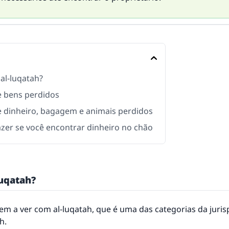
 al-luqatah?
e bens perdidos
e dinheiro, bagagem e animais perdidos
azer se você encontrar dinheiro no chão
luqatah?
em a ver com al-luqatah, que é uma das categorias da juri
h.