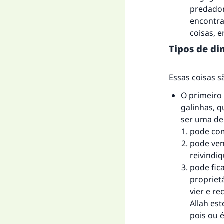
predador
encontra
coisas, e
Tipos de di
Essas coisas sã
O primeiro
galinhas, 
ser uma de 
pode com
pode ven
reivindi
A 
pode fic
propriet
vier e r
Allah est
pois ou é
"Q