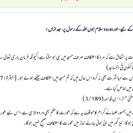
الی کے لیے، اور دورو و سلام ہوں اللہ کے رسول پر، بعد ازاں:
 پر اتفاق ہے کہ مرد کا اعتکاف صرف مسجد میں ہی ہو سکتا ہے؛ کیونکہ فرمانِ باری تعالی 
َاكِفُونَ فِي الْمَسَاجِدِ)
ں میں خاص کیا ہے۔
ی " از: ابن قدامہ (3/189)
 جمہور علمائے کرام کا موقف یہ ہے کہ عورت کا حکم بھی مرد والا ہی ہے؛ اس لیے عور
و گا، نیز گھر میں بنی ہوئی جائے نماز میں عورت کا اعتکاف صحیح نہیں ہو گا۔