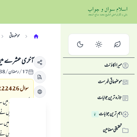
موضوعاتی
آخری عشرے میں اع
میرا اکاؤنٹ
17/رمضان/1438 , 12/جون/2017
موضوعاتی فہرست
سوال
222426
تازہ ترین جوابات
کئی سال پہلے میں ن
اٹھ گئی، پھر میں ن
اہم ترین جوابات
نِیا
صاحب سے میں نے مسئ
تحقیقی مضامین
ہیں، جس پر میں نے 