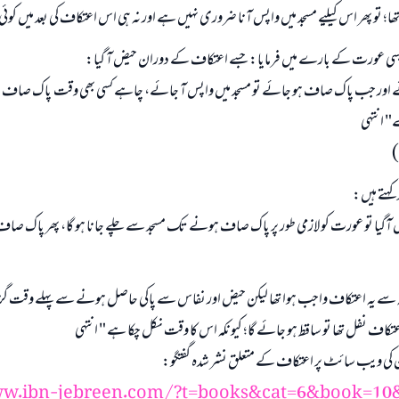
ھا؛ تو پھر اس کیلیے مسجد میں واپس آنا ضروری نہیں ہے اور نہ ہی اس اعتکاف کی بعد میں کوئ
سی عورت کے بارے میں فرمایا: جسے اعتکاف کے دوران حیض آ گیا:
ے اور جب پاک صاف ہو جائے تو مسجد میں واپس آ جائے، چاہے کسی بھی وقت پاک صاف ہو
" انتہی
 کہتے ہیں:
گیا تو عورت کو لازمی طور پر پاک صاف ہونے تک مسجد سے چلے جانا ہو گا، پھر پاک صاف
وجہ سے یہ اعتکاف واجب ہوا تھا لیکن حیض اور نفاس سے پاکی حاصل ہونے سے پہلے وقت گزر گ
ہ اعتکاف نفل تھا تو ساقط ہو جائے گا؛ کیونکہ اس کا وقت نکل چکا ہے " انتہی
ین کی ویب سائٹ پر اعتکاف کے متعلق نشر شدہ گفتگو:
w.ibn-jebreen.com/?t=books&cat=6&book=10