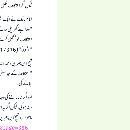
لیکن اگر اعتکاف نفل ت
امام مالک نے ایک ای
"وہ اپنے گھر چلی جائ
اعتکاف کو مکمل کرے
" الموطأ " (1/316)
شیخ ابن جبرین رحمہ اللہ
"اعتکاف کے بعد حیض آ
جائے گی۔
اور اگر نذر ماننے کی 
دینا ہو گی، لیکن اگر ی
ماخوذ از: شیخ ابن جبر
&page=356