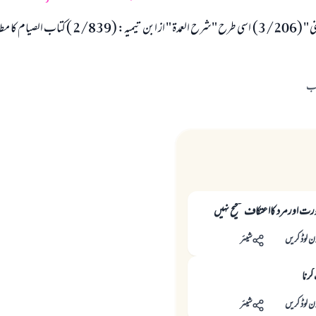
صیام کا مطالعہ کریں۔.
اب
ورت اورمرد کااعتکاف صحیح نہیں
ن لوڈ کریں
شیئر
کرنا
ن لوڈ کریں
شیئر