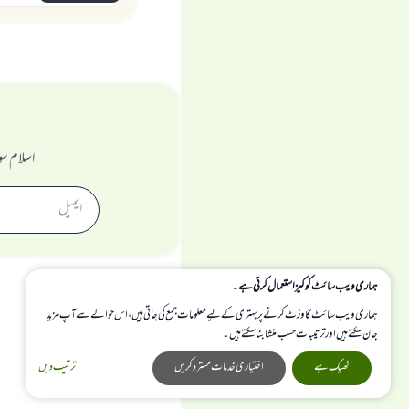
اسلام سو
ہماری ویب سائٹ کوکیز استعمال کرتی ہے۔
ہماری ویب سائٹ کا وزٹ کرنے پر بہتری کے لیے معلومات جمع کی جاتی ہیں، اس حوالے سے آپ مزید
جان سکتے ہیں اور ترتیبات حسب منشا بنا سکتے ہیں۔
ٹھیک ہے
اختیاری خدمات مسترد کریں
ترتیب دیں