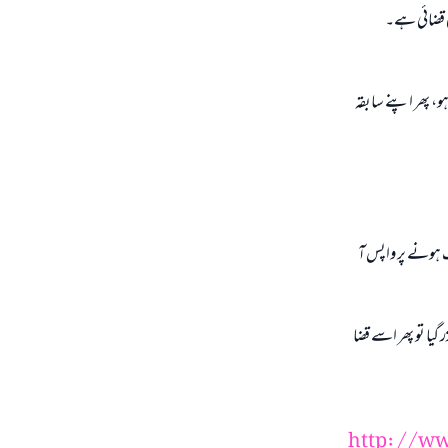
ی قضائی ہے۔
، پھر اپنے سابقہ
 ہونے پر واپس آ
یا تو پھر اسے قضا
http://ww