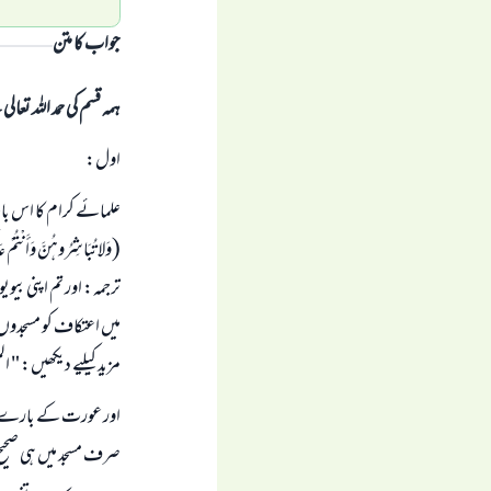
جواب کا متن
ہمہ قسم کی حمد اللہ تع
اول:
علمائے کرام کا اس بات
(وَلا تُبَاشِرُوهُنَّ وَأَنْتُمْ ع
میں اعتکاف کو مسجدو
مزید کیلیے دیکھیں: " المغن
اور عورت کے بارے میں
صرف مسجد میں ہی صحیح ہ