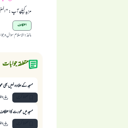
مزید کیلیے آپ : " المغنی " (3/206) اسی طرح "شرح العمدة " از ابن تیمیہ: (2/839 ) کتاب ال
اعتکاف
ماخذ
:
الاسلام سوال و جو
متعلقہ جوابات
مسجد کے علاوہ کہیں بھی ع
محفوظ کریں
داؤ
مسجد میں عورت کا اعتکاف 
محفوظ کریں
داؤ