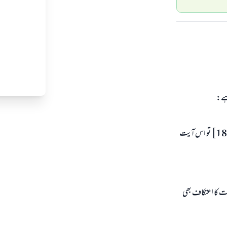
ہے:
ترجمہ: اور تم اپنی بیویوں سے مباشرت بھی نہ کرو اس حال میں کہ تم مسجد میں اعتکاف بیٹھے ہوئے ہو۔[البقرة:187] تو اس آیت
ت کا اعتکاف بھی