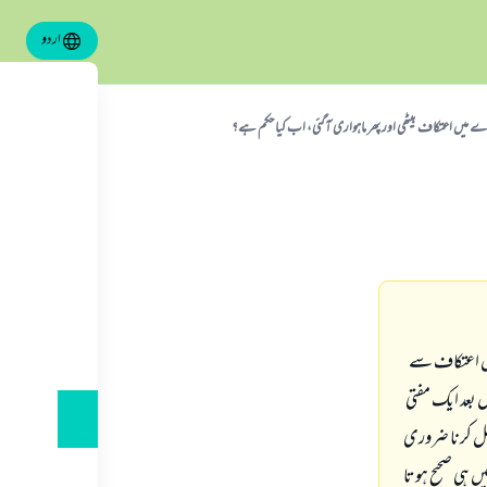
اردو
میں اعتکاف بیٹھی اور پھر ماہواری آ گئی، اب کیا حکم ہے؟
میں اعتکاف سے
ل بعد ایک مفتی
کمل کرنا ضروری
ں ہی صحیح ہوتا