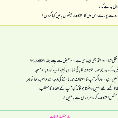
ال یہ ہے کہ :
وبارہ سے پورے دس دن کا اعتکاف بیٹھوں یا میں کیا کروں؟
فلی تھا -اور لگتا بھی ایسا ہی ہے- تو حیض سے پہلے جتنا اعتکاف ہوا
 کے بعد جو حصہ اعتکاف کا باقی تھا اس کیلیے آپ کو دوبارہ مسجد
ں ہے، اور اگر آپ کا اعتکاف نذر ماننے کی وجہ سے واجب تھا تو پھر
الفاظ کہے تھے انہیں دیکھنا ہو گا کہ کیا آپ کے الفاظ کا مطلب
پر مکمل اعتکاف کرنا ضروری ہے یا نہیں؟.
متعلقہ جوابات