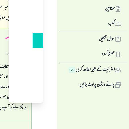
ہے، تو اب میرا سو
مضامین
کیا میں مسجد میں د
کتب
جواب کا خلاصہ
سوال بھیجیں
خلاصہ یہ ہوا کہ:
محفوظ کردہ
اگر آپ کا اعتکاف ن
انٹرنیٹ کے بغیر مطالعہ کریں
نِیا
وہ صحیح ہے، اور حیض
پرانے ورژن پر لوٹ جائیں
جانے کی ضرورت نہی
نذر ماننے کیلیے جو 
یہ بنتا ہے کہ آپ 