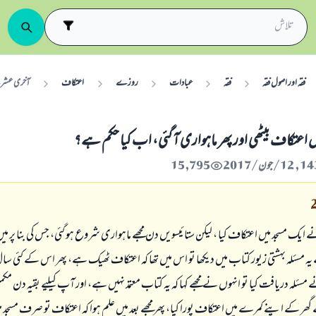
فقہ اور اصول فقہ
فقہ
عبادات
روزے
اعتکاف
آخری عشرے 
تکاف بیٹھی اور پھر ماہواری آ گئی، اب کیا حکم ہے؟
15,795
ے ایک مسجد میں اعتکاف کیا ، لیکن ستائیسویں دن مجھے ماہواری شروع ہو گئی، جس کی بنا پر 
ے یہ مسئلہ بہشتی زیور کتاب میں دیکھا تو اس میں تھا کہ اعتکاف ٹھیک ہے، پھر اس کے کئی سا
لہ دریافت کیا تو انہوں نے مجھے کہا کہ یہ کتاب معتمد نہیں ہے، اور آپ کیلیے بقیہ دن م
گھر کے اپنے کمرے میں اعتکاف پورا کیا، پھر مجھے بعد میں علم ہوا کہ اعتکاف تو صرف مسجد می