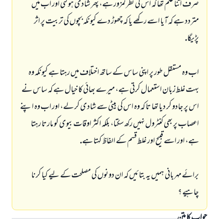
صرف اتنا علم تھا كہ اس كى نظر كمزور ہے، پھر شادى ہو گئى اور اب ميں
متردد ہے كہ آيا اسے ركھے يا كہ چھوڑ دے كيونكہ بچوں كى تربيت پر اثر
پڑيگا.
اب وہ مستقل طور پر اپنى ساس كے ساتھ اختلاف ميں رہتا ہے كيونكہ وہ
بہت غلط زبان استعمال كرتى ہے، ميرے بھائى كا خيال ہے كہ ساس نے
اس پر جادو كر ديا تھا تا كہ وہ اس كى بيٹى سے شادى كر لے، اور اب وہ اپنے
اعصاب پر بھى كنٹرول نہيں ركھ سكتا، بلكہ اكثر اوقات بيوى كو مارتا رہتا
ہے، اور اسے قبيح اور غلط قسم كے الفاظ كہتا ہے.
برائے مہربانى ہميں يہ بتائيں كہ ان دونوں كى مصلحت كے ليے كيا كرنا
چاہيے ؟
جواب کا متن