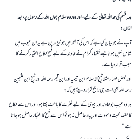
ہمہ قسم کی حمد اللہ تعالی کے لیے، اور دورو و سلام ہوں اللہ کے رسول پر، بعد
ازاں:
آپ نے جو بيان كيا ہے كہ اس كى آنكھ ميں جو ٹيڑھ پن ہے يہ ان عيوب ميں
شامل نہيں ہوتا جسے فقھاء كرام نے خاوند كے ليے فسخ نكاح اختيار كرنے كا
سبب قرار ديا ہے.
اور بعض علماء مثلا شيخ الاسلام ابن تيميہ اور ابن قيم رحمہ اللہ اور شيخ ابن عثيمين
رحمہ اللہ بھى اسے ہى راجح قرار ديتے ہيں كہ:
ہر وہ عيب جو خاوند اور بيوى كے ليے نفرت كا باعث بنتا ہو، اور اس سے نكاح
كا مقصد محبت و مودت اور پيار حاصل نہ ہو تو اس سے فسخ كا اختيار حاصل ہو جاتا
ہے "