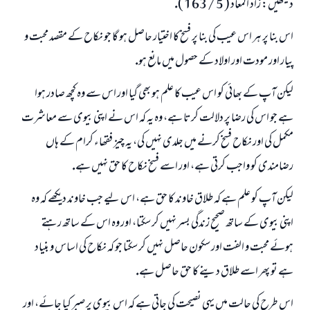
ديكھيں: زاد المعاد ( 5 / 163 ).
اس بنا پر ہر اس عيب كى بنا پر فسخ كا اختيار حاصل ہو گا جو نكاح كے مقصد محبت و
پيار اور مودت اور اولاد كے حصول ميں مانع ہو.
ليكن آپ كے بھائى كو اس عيب كا علم ہو بھى گيا اور اس سے وہ كچھ صادر ہوا
ہے جو اس كى رضا پر دلالت كرتا ہے، وہ يہ كہ اس نے اپنى بيوى سے معاشرت
مكمل كى اور نكاح فسخ كرنے ميں جلدى نہيں كى، يہ چيز فقھاء كرام كے ہاں
رضامندى كو واجب كرتى ہے، اور اسے فسخ نكاح كا حق نہيں ہے.
ليكن آپ كو علم ہے كہ طلاق خاوند كا حق ہے، اس ليے جب خاوند ديكھے كہ وہ
جواب نمبر 110845 نے نکاح ٹوٹنے سے بچایا۔
اپنى بيوى كے ساتھ صحيح زندگى بسر نہيں كر سكتا، اور وہ اس كے ساتھ رہتے
امت مسلمہ کے واسطے جوابات پیش کرنے کے لیے ہماری مدد کریں
ہوئے محبت و الفت اور سكون حاصل نہيں كر سكتا جو كہ نكاح كى اساس و بنياد
ہے تو پھر اسے طلاق دينے كا حق حاصل ہے.
رسول اللہ صلی اللہ علیہ و سلم کا فرمان ہے:
نیکی کی رہنمائی کرنے والے کو بھی نیکی کرنے والے کے برابر اجر ملتا ہے۔
اس طرح كى حالت ميں يہى نصيحت كى جاتى ہے كہ اس بيوى پر صبر كيا جائے، اور