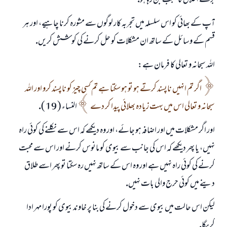
برے اخلاق كا سبب بن رہا ہو.
آپ كے بھائى كو اس سلسلہ ميں تجربہ كار لوگوں سے مشورہ كرنا چاہيے، اور ہر
قسم كے وسائل كے ساتھ ان مشكلات كو حل كرنے كى كوشش كريں.
اللہ سبحانہ و تعالى كا فرمان ہے:
اگر تم انہيں ناپسند كرتے ہو تو ہو سكتا ہے تم كسى چيز كو ناپسند كرو اور اللہ
سبحانہ و تعالى اس ميں بہت زيادہ بھلائى پيدا كر دے
النساء ( 19 ).
اور اگر مشكلات ميں اور اضافہ ہو جائے، اور وہ ديكھے كہ اس سے نكلنے كى كوئى راہ
نہيں، يا پھر ديكھے كہ اس كى جانب سے بيوى كو مانوس كرنے اور اس سے محبت
كرنے كى كوئى راہ نہيں ہے اور وہ اس كے ساتھ نہيں رہ سكتا تو پھر اسے طلاق
دينے ميں كوئى حرج والى بات نہيں.
ليكن اس حالت ميں بيوى سے دخول كرنے كى بنا پر خاوند بيوى كو پورا مہر ادا
كريگا.