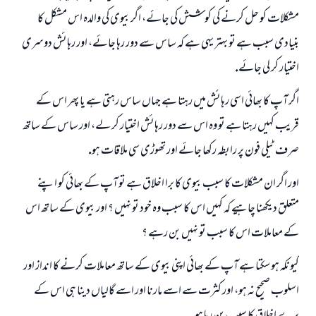
(مسلم : 1893)
مشكلات كو حل كرنے كى كوشش كى جائے، اگر بيوى كى والدہ اس مشكل كا
بنيادى سبب ہے تو بہتر يہى ہے كہ ساس سے دور رہا جائے، اور رہائش دوسرى
اختيار كر لى جائے.
ابھی تعاون کریں
اگر آپ كا بھائى اسى رہائش ميں رہتا ہے جہاں ساس رہتى ہے يا پھر اس كے
قريب كہيں رہتا ہے تو وہ اس سے دور رہائش اختيار كر لے، اور ساس كے ساتھ
صرف ٹيلى فون پر رابطہ ركھا جائے اور تھوڑى سى ملاقات ہو.
اور اگر ان مشكلات كا سبب بيوى كا برا اخلاق ہے تو آپ كے بھائى كو اپنے
متعلق ديكھنا چاہيے كہ كہيں اس كا سبب وہ خود تو نہيں ؟ اور بيوى كے ساتھ اس
كے معاملات اس كا سبب تو نہيں بن رہے ؟
كيونكہ ہو سكتا ہے آپ كے بھائى اپنى بيوى كے ساتھ معاملات كرنے كا انداز اور
اسلوب صحيح نہ ہو، اور كثرت سے اسے مارنا اور اسے گالياں دينا ہى اس كے