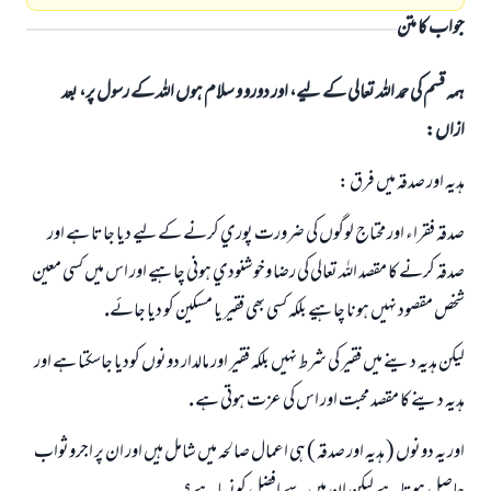
جواب کا متن
ہمہ قسم کی حمد اللہ تعالی کے لیے، اور دورو و سلام ہوں اللہ کے رسول پر، بعد
ازاں:
ہديہ اور صدقہ ميں فرق :
صدقہ فقراء اور محتاج لوگوں كي ضرورت پوري كرنے كےليے ديا جاتا ہے اور
صدقہ كرنے كا مقصد اللہ تعالي كي رضا وخوشنودي ہوني چاہيے اور اس ميں كسي معين
شخص مقصود نہيں ہونا چاہيے بلكہ كسي بھي فقير يا مسكين كو ديا جائے.
ليكن ہديہ دينے ميں فقير كي شرط نہيں بلكہ فقير اور مالدار دونوں كوديا جاسكتا ہے اور
ہديہ دينے كا مقصد محبت اور اس كي عزت ہوتي ہے .
اور يہ دونوں ( ہديہ اور صدقہ ) ہي اعمال صالحہ ميں شامل ہيں اور ان پر اجروثواب