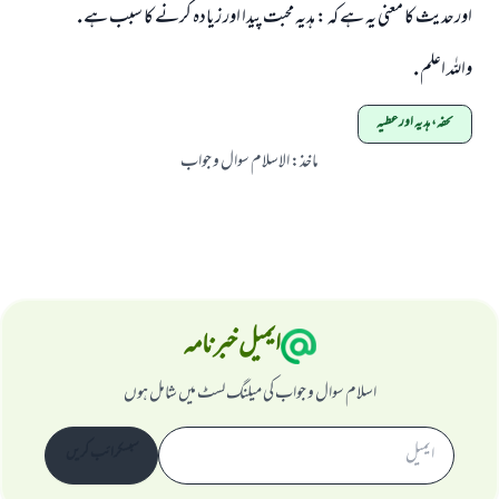
اورحديث كا معني يہ ہے كہ : ہديہ محبت پيدا اور زيادہ كرنے كا سبب ہے .
واللہ اعلم .
تحفہ، ہدیہ اور عطیہ
ماخذ
:
الاسلام سوال و جواب
ایمیل خبرنامہ
اسلام سوال و جواب کی میلنگ لسٹ میں شامل ہوں
سبسکرائب کریں