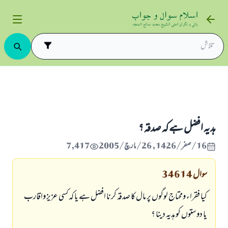
، ہدیہ اور عطیہ
ہديہ افضل ہے كہ صدقہ ؟
ہديہ افضل ہے كہ صدقہ ؟
16/صفر/1426 , 26/مارچ/2005
7,417
سوال
34614
كيا فقراء ومحتاج لوگوں پر مال كا صدقہ كرنا افضل ہے يا كہ كسي عزيز واقارب
يا دوستوں كو ہديہ دينا ؟