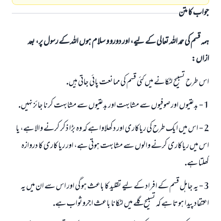
جواب کا متن
ہمہ قسم کی حمد اللہ تعالی کے لیے، اور دورو و سلام ہوں اللہ کے رسول پر، بعد
ازاں:
اس طرح تسبيح لٹكانے ميں كئى قسم كى ممانعت پائى جاتى ہيں.
1 - بدعتيوں اور صوفيوں سے مشابہت اور بدعتيوں سے مشابہت كرنا جائز نہيں.
2 - اس ميں ايك طرح كى رياكارى اور دكھلاوا ہے كہ وہ بڑا ذكر كرنے والا ہے، يا
اس ميں رياكارى كرنے والوں سے مشابہت ہوتى ہے، اور ريا كارى كا دروازہ
كھلتا ہے.
3 - يہ جاہل قسم كے افراد كے ليے تقليد كا باعث ہو گى اور اس سے ان ميں يہ
اعتقاد پيدا ہوتا ہے كہ تسبيح گلے ميں لٹكانا باعث اجروثواب ہے.