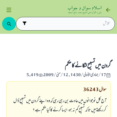
گردن ميں تسبيح لٹكانے كا حكم
گردن ميں تسبيح لٹكانے كا حكم
17/جمادى الأولى/1430 , 12/مئی/2009
5,419
سوال
36243
آج كل نوجوانوں ميں عادت بن رہى رہى كہ وہ اپنے گردن ميں تسبيح ڈال
كر ركھتے ہيں تا كہ تسبيح گم نہ ہو، ايسا كرنے كا كيا حكم ہے ؟